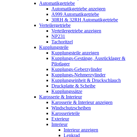
Automatikgetriebe
Automatikgetriebe anzeigen
A999 Automatikgetriebe
30RH & 32RH Automatikgetriebe
Verteilergetriebe
Verteilergetriebe anzeigen
NP231
Tachoritzel
Kupplungsteile
Kupplungsteile anzeigen
Kupplungs-Gestänge, Ausrücklager &
Pilotlager
Kupplungs-Geberzylinder
Kupplungs-Nehmerzylinder
Kupplungseinheit & Druckschlauch
Druckplatte & Scheibe
Kupplungssätze
Karosserie & Interieur
Karosserie & Interieur anzeigen
Windschutzscheiben
Karosserieteile
Exterieur
Interieur
Interieur anzeigen
Lenkrad