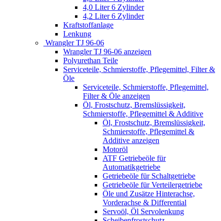
4,0 Liter 6 Zylinder
4,2 Liter 6 Zylinder
Kraftstoffanlage
Lenkung
Wrangler TJ 96-06
Wrangler TJ 96-06 anzeigen
Polyurethan Teile
Serviceteile, Schmierstoffe, Pflegemittel, Filter &
Öle
Serviceteile, Schmierstoffe, Pflegemittel,
Filter & Öle anzeigen
Öl, Frostschutz, Bremslüssigkeit,
Schmierstoffe, Pflegemittel & Additive
Öl, Frostschutz, Bremslüssigkeit,
Schmierstoffe, Pflegemittel &
Additive anzeigen
Motoröl
ATF Getriebeöle für
Automatikgetriebe
Getriebeöle für Schaltgetriebe
Getriebeöle für Verteilergetriebe
Öle und Zusätze Hinterachse,
Vorderachse & Differential
Servoöl, Öl Servolenkung
Scheibenfrostschutz,