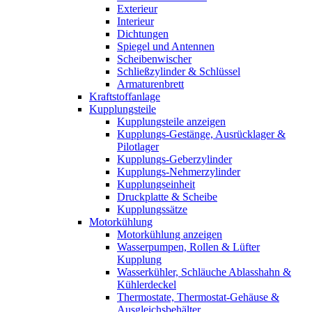
Exterieur
Interieur
Dichtungen
Spiegel und Antennen
Scheibenwischer
Schließzylinder & Schlüssel
Armaturenbrett
Kraftstoffanlage
Kupplungsteile
Kupplungsteile anzeigen
Kupplungs-Gestänge, Ausrücklager &
Pilotlager
Kupplungs-Geberzylinder
Kupplungs-Nehmerzylinder
Kupplungseinheit
Druckplatte & Scheibe
Kupplungssätze
Motorkühlung
Motorkühlung anzeigen
Wasserpumpen, Rollen & Lüfter
Kupplung
Wasserkühler, Schläuche Ablasshahn &
Kühlerdeckel
Thermostate, Thermostat-Gehäuse &
Ausgleichsbehälter