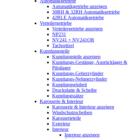
Automatikgetriebe
Automatikgetriebe anzeigen
30RH & 32RH Automatikgetriebe
42RLE Automatikgetriebe
Verteilergetriebe
Verteilergetriebe anzeigen
NP231
NV241 + NV241OR
Tachoritzel
Kupplungsteile
Kupplungsteile anzeigen
Kupplungs-Gestänge, Ausrücklager &
Pilotlager
Kupplungs-Geberzylinder
Kupplungs-Nehmerzylinder
Kupplungseinheit
Druckplatte & Scheibe
Kupplungssätze
Karosserie & Interieur
Karosserie & Interieur anzeigen
Windschutzscheiben
Karosserieteile
Exterieur
Interieur
Interieur anzeigen