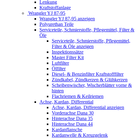
Lenkung
Kraftstoffanlage
Wrangler YJ 87-95
Wrangler YJ 87-95 anzeigen
Polyurethan Teile
Serviceteile, Schmierstoffe, Pflegemittel, Filter &
Öle
Serviceteile, Schmierstoffe, Pflegemittel,
Filter & Öle anzeigen
Inspektionssätze
Master Filter Kit
Luftfilter
Ölfilter
Diesel- & Benzinfilter Kraftstofffilter
Zündkabel, Zündkerzen & Glühkerzen
Scheibenwischer, Wischerblätter vorne &
hinten
Flachriemen & Keilriemen
Achse, Kardan, Differential
Achse, Kardan, Differential anzeigen
Vorderachse Dana 30
Hinterachse Dana 35
Hinterachse Dana 44
Kardanflansche
Kardanwelle & Kreuzgelenk