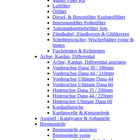
Master Filter Kit
Luftfilter
Ölfilter
Diesel- & Benzinfilter Kraftstofffilter
Innenraumfilter Pollenfilter
Automatikgetriebefilter Sets
Zündkabel, Zündkerzen & Glühkerzen
Scheibenwischer, Wischerblätter vorne &
hinten
Flachriemen & Keilriemen
Achse, Kardan, Differential
Achse, Kardan, Differential anzeigen
Vorderachse Dana 30 / 186mm
Vorderachse Dana 44 / 210mm
Vorderachse Ultimate Dana 44
Vorderachse Ultimate Dana 60
Hinterachse Dana 35 / 200mm
Hinterachse Dana 44 / 220mm
Hinterachse Ultimate Dana 60
Kardanflansche
Kardanwelle & Kreuzgelenk
Auspuff / Katalysator & Anbauteile
Bremsenteile
Bremsenteile anzeigen
Bremsenteile vorne