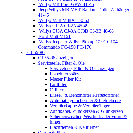
Willys MB Ford GPW 41-45
Jeep Willys MB MBT Bantam Trailer Anhänger
41-45
Willys M38 M38A1 50-63
Willys CJ2A CJ-2A 45-49
Willys CJ3A CJ-3A CJ3B CJ-3B 48-68
Ford Mutt M151
Willys Jeepster Willys Pickup C101 C104
Commando FC-150 FC-170
CJ 55-86
CJ 55-86 anzeigen
Serviceteile, Filter & Öle
Serviceteile, Filter & Öle anzeigen
Inspektionssätze
Master Filter Kit
Luftfilter
Ölfilter
Diesel- & Benzinfilter Kraftstofffilter
Automatikgetriebefilter & Getriebeöle
Verteilerkappe & Verteilerfinger
Zündkabel, Zündkerzen & Glühkerzen
Scheibenwischer, Wischerblätter vorne &
hinten
Flachriemen & Keilriemen
Öl & Additive