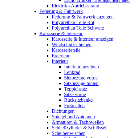
Licht- Blinker- Bremslichtschalter
Elektrik - Antriebsstrang
Federung & Fahrwerk
Federung & Fahrwerk anzeigen
Polyurethan Teile Rot
Polyurethan Teile Schwarz
Karosserie & Interieur
Karosserie & Interieur anzeigen
Windschutzscheiben
Karosserieteile
Exterieur
Interieur
Interieur anzeigen
Lenkrad
Sitzbezüge vorne
Sitzbezüge hinten
Teppichsatz
Sitze vorne
Rücksitzbänke
Fußmatten
Dichtungen
Spiegel und Antennen
Armaturen & Tachowellen
Schließzylinder & Schlüssel
Scheibenwischer