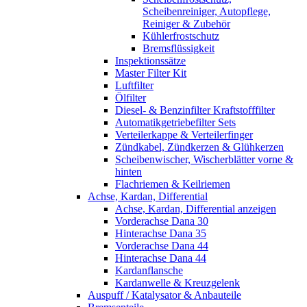
Scheibenreiniger, Autopflege,
Reiniger & Zubehör
Kühlerfrostschutz
Bremsflüssigkeit
Inspektionssätze
Master Filter Kit
Luftfilter
Ölfilter
Diesel- & Benzinfilter Kraftstofffilter
Automatikgetriebefilter Sets
Verteilerkappe & Verteilerfinger
Zündkabel, Zündkerzen & Glühkerzen
Scheibenwischer, Wischerblätter vorne &
hinten
Flachriemen & Keilriemen
Achse, Kardan, Differential
Achse, Kardan, Differential anzeigen
Vorderachse Dana 30
Hinterachse Dana 35
Vorderachse Dana 44
Hinterachse Dana 44
Kardanflansche
Kardanwelle & Kreuzgelenk
Auspuff / Katalysator & Anbauteile