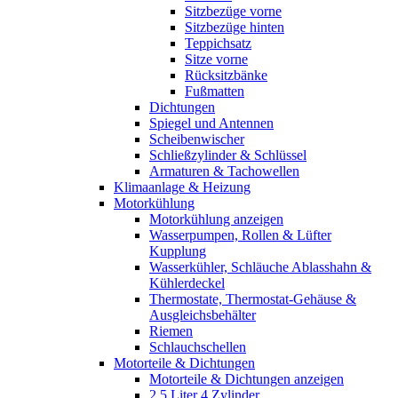
Sitzbezüge vorne
Sitzbezüge hinten
Teppichsatz
Sitze vorne
Rücksitzbänke
Fußmatten
Dichtungen
Spiegel und Antennen
Scheibenwischer
Schließzylinder & Schlüssel
Armaturen & Tachowellen
Klimaanlage & Heizung
Motorkühlung
Motorkühlung anzeigen
Wasserpumpen, Rollen & Lüfter
Kupplung
Wasserkühler, Schläuche Ablasshahn &
Kühlerdeckel
Thermostate, Thermostat-Gehäuse &
Ausgleichsbehälter
Riemen
Schlauchschellen
Motorteile & Dichtungen
Motorteile & Dichtungen anzeigen
2,5 Liter 4 Zylinder