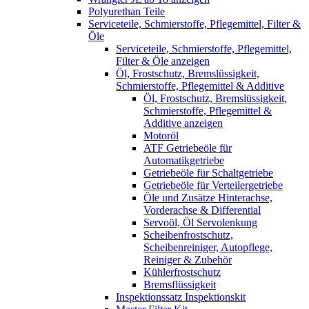
Polyurethan Teile
Serviceteile, Schmierstoffe, Pflegemittel, Filter &
Öle
Serviceteile, Schmierstoffe, Pflegemittel,
Filter & Öle anzeigen
Öl, Frostschutz, Bremslüssigkeit,
Schmierstoffe, Pflegemittel & Additive
Öl, Frostschutz, Bremslüssigkeit,
Schmierstoffe, Pflegemittel &
Additive anzeigen
Motoröl
ATF Getriebeöle für
Automatikgetriebe
Getriebeöle für Schaltgetriebe
Getriebeöle für Verteilergetriebe
Öle und Zusätze Hinterachse,
Vorderachse & Differential
Servoöl, Öl Servolenkung
Scheibenfrostschutz,
Scheibenreiniger, Autopflege,
Reiniger & Zubehör
Kühlerfrostschutz
Bremsflüssigkeit
Inspektionssatz Inspektionskit