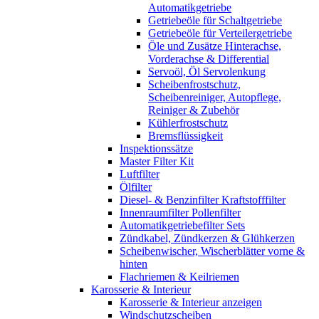
Automatikgetriebe
Getriebeöle für Schaltgetriebe
Getriebeöle für Verteilergetriebe
Öle und Zusätze Hinterachse,
Vorderachse & Differential
Servoöl, Öl Servolenkung
Scheibenfrostschutz,
Scheibenreiniger, Autopflege,
Reiniger & Zubehör
Kühlerfrostschutz
Bremsflüssigkeit
Inspektionssätze
Master Filter Kit
Luftfilter
Ölfilter
Diesel- & Benzinfilter Kraftstofffilter
Innenraumfilter Pollenfilter
Automatikgetriebefilter Sets
Zündkabel, Zündkerzen & Glühkerzen
Scheibenwischer, Wischerblätter vorne &
hinten
Flachriemen & Keilriemen
Karosserie & Interieur
Karosserie & Interieur anzeigen
Windschutzscheiben