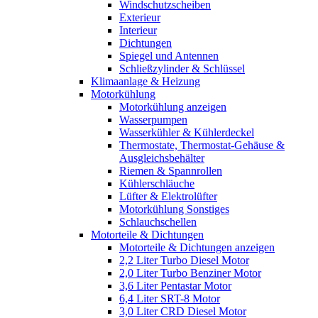
Windschutzscheiben
Exterieur
Interieur
Dichtungen
Spiegel und Antennen
Schließzylinder & Schlüssel
Klimaanlage & Heizung
Motorkühlung
Motorkühlung anzeigen
Wasserpumpen
Wasserkühler & Kühlerdeckel
Thermostate, Thermostat-Gehäuse &
Ausgleichsbehälter
Riemen & Spannrollen
Kühlerschläuche
Lüfter & Elektrolüfter
Motorkühlung Sonstiges
Schlauchschellen
Motorteile & Dichtungen
Motorteile & Dichtungen anzeigen
2,2 Liter Turbo Diesel Motor
2,0 Liter Turbo Benziner Motor
3,6 Liter Pentastar Motor
6,4 Liter SRT-8 Motor
3,0 Liter CRD Diesel Motor