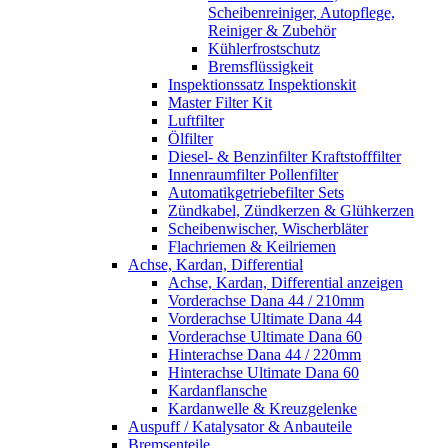
Scheibenreiniger, Autopflege,
Reiniger & Zubehör
Kühlerfrostschutz
Bremsflüssigkeit
Inspektionssatz Inspektionskit
Master Filter Kit
Luftfilter
Ölfilter
Diesel- & Benzinfilter Kraftstofffilter
Innenraumfilter Pollenfilter
Automatikgetriebefilter Sets
Zündkabel, Zündkerzen & Glühkerzen
Scheibenwischer, Wischerbläter
Flachriemen & Keilriemen
Achse, Kardan, Differential
Achse, Kardan, Differential anzeigen
Vorderachse Dana 44 / 210mm
Vorderachse Ultimate Dana 44
Vorderachse Ultimate Dana 60
Hinterachse Dana 44 / 220mm
Hinterachse Ultimate Dana 60
Kardanflansche
Kardanwelle & Kreuzgelenke
Auspuff / Katalysator & Anbauteile
Bremsenteile