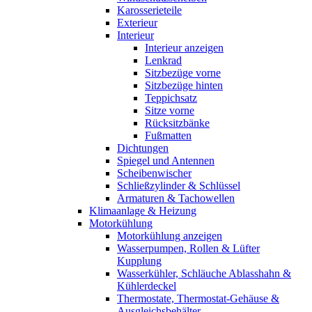
Karosserieteile
Exterieur
Interieur
Interieur anzeigen
Lenkrad
Sitzbezüge vorne
Sitzbezüge hinten
Teppichsatz
Sitze vorne
Rücksitzbänke
Fußmatten
Dichtungen
Spiegel und Antennen
Scheibenwischer
Schließzylinder & Schlüssel
Armaturen & Tachowellen
Klimaanlage & Heizung
Motorkühlung
Motorkühlung anzeigen
Wasserpumpen, Rollen & Lüfter
Kupplung
Wasserkühler, Schläuche Ablasshahn &
Kühlerdeckel
Thermostate, Thermostat-Gehäuse &
Ausgleichsbehälter