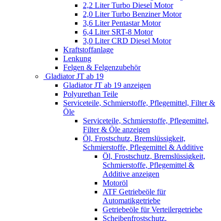
2,2 Liter Turbo Diesel Motor
2,0 Liter Turbo Benziner Motor
3,6 Liter Pentastar Motor
6,4 Liter SRT-8 Motor
3,0 Liter CRD Diesel Motor
Kraftstoffanlage
Lenkung
Felgen & Felgenzubehör
Gladiator JT ab 19
Gladiator JT ab 19 anzeigen
Polyurethan Teile
Serviceteile, Schmierstoffe, Pflegemittel, Filter &
Öle
Serviceteile, Schmierstoffe, Pflegemittel,
Filter & Öle anzeigen
Öl, Frostschutz, Bremslüssigkeit,
Schmierstoffe, Pflegemittel & Additive
Öl, Frostschutz, Bremslüssigkeit,
Schmierstoffe, Pflegemittel &
Additive anzeigen
Motoröl
ATF Getriebeöle für
Automatikgetriebe
Getriebeöle für Verteilergetriebe
Scheibenfrostschutz,