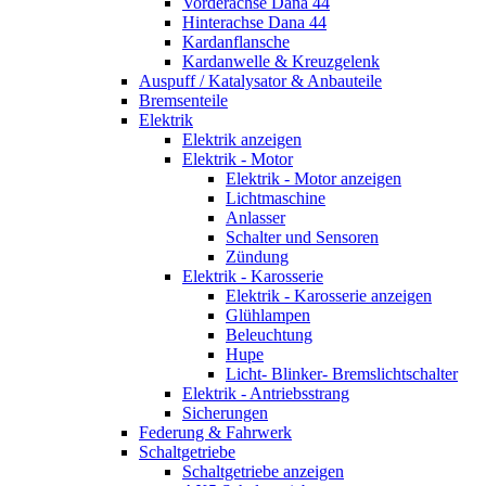
Vorderachse Dana 44
Hinterachse Dana 44
Kardanflansche
Kardanwelle & Kreuzgelenk
Auspuff / Katalysator & Anbauteile
Bremsenteile
Elektrik
Elektrik anzeigen
Elektrik - Motor
Elektrik - Motor anzeigen
Lichtmaschine
Anlasser
Schalter und Sensoren
Zündung
Elektrik - Karosserie
Elektrik - Karosserie anzeigen
Glühlampen
Beleuchtung
Hupe
Licht- Blinker- Bremslichtschalter
Elektrik - Antriebsstrang
Sicherungen
Federung & Fahrwerk
Schaltgetriebe
Schaltgetriebe anzeigen