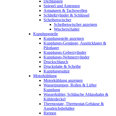
Dichtungen
Spiegel und Antennen
Armaturen & Tachowellen
Schließzylinder & Schlüssel
Scheibenwischer
Scheibenwischer anzeigen
Wischerschalter
Kupplungsteile
Kupplungsteile anzeigen
Kupplungs-Gestänge, Ausrücklager &
Pilotlager
Kupplungs-Geberzylinder
Kupplungs-Nehmerzylinder
Druckschlauch
Druckplatte & Scheibe
Kupplungssätze
Motorkühlung
Motorkühlung anzeigen
Wasserpumpen, Rollen & Lüfter
Kupplung
Wasserkühler, Schläuche Ablasshahn &
Kühlerdeckel
Thermostate, Thermostat-Gehäuse &
Ausgleichsbehälter
Riemen