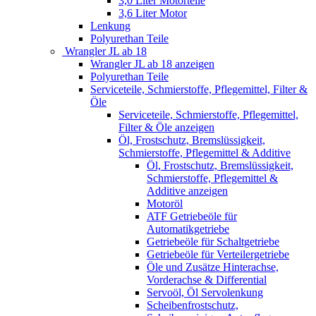
3,0 Liter Motorteile
3,6 Liter Motor
Lenkung
Polyurethan Teile
Wrangler JL ab 18
Wrangler JL ab 18 anzeigen
Polyurethan Teile
Serviceteile, Schmierstoffe, Pflegemittel, Filter &
Öle
Serviceteile, Schmierstoffe, Pflegemittel,
Filter & Öle anzeigen
Öl, Frostschutz, Bremslüssigkeit,
Schmierstoffe, Pflegemittel & Additive
Öl, Frostschutz, Bremslüssigkeit,
Schmierstoffe, Pflegemittel &
Additive anzeigen
Motoröl
ATF Getriebeöle für
Automatikgetriebe
Getriebeöle für Schaltgetriebe
Getriebeöle für Verteilergetriebe
Öle und Zusätze Hinterachse,
Vorderachse & Differential
Servoöl, Öl Servolenkung
Scheibenfrostschutz,