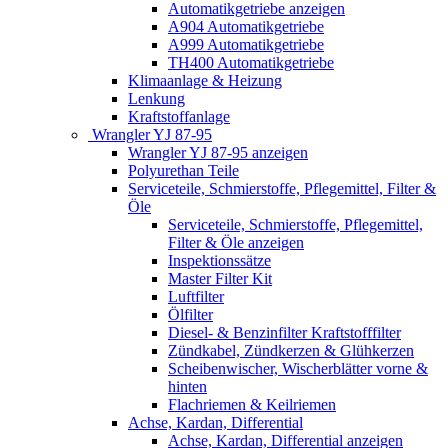
Automatikgetriebe anzeigen
A904 Automatikgetriebe
A999 Automatikgetriebe
TH400 Automatikgetriebe
Klimaanlage & Heizung
Lenkung
Kraftstoffanlage
Wrangler YJ 87-95
Wrangler YJ 87-95 anzeigen
Polyurethan Teile
Serviceteile, Schmierstoffe, Pflegemittel, Filter &
Öle
Serviceteile, Schmierstoffe, Pflegemittel,
Filter & Öle anzeigen
Inspektionssätze
Master Filter Kit
Luftfilter
Ölfilter
Diesel- & Benzinfilter Kraftstofffilter
Zündkabel, Zündkerzen & Glühkerzen
Scheibenwischer, Wischerblätter vorne &
hinten
Flachriemen & Keilriemen
Achse, Kardan, Differential
Achse, Kardan, Differential anzeigen