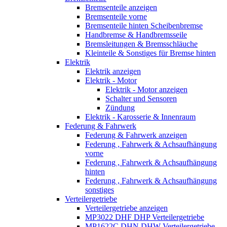
Bremsenteile anzeigen
Bremsenteile vorne
Bremsenteile hinten Scheibenbremse
Handbremse & Handbremsseile
Bremsleitungen & Bremsschläuche
Kleinteile & Sonstiges für Bremse hinten
Elektrik
Elektrik anzeigen
Elektrik - Motor
Elektrik - Motor anzeigen
Schalter und Sensoren
Zündung
Elektrik - Karosserie & Innenraum
Federung & Fahrwerk
Federung & Fahrwerk anzeigen
Federung , Fahrwerk & Achsaufhängung
vorne
Federung , Fahrwerk & Achsaufhängung
hinten
Federung , Fahrwerk & Achsaufhängung
sonstiges
Verteilergetriebe
Verteilergetriebe anzeigen
MP3022 DHF DHP Verteilergetriebe
MP1622C DHN DHW Verteilergetriebe