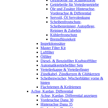
Getriebeöle für Schaltgetriebe
Getriebeöle für Verteilergetriebe
Öle und Zusätze Hinterachse,
Vorderachse & Differential
Servoöl, Öl Servolenkung
Scheibenfrostschutz,
Scheibenreiniger, Autopflege,
Reiniger & Zubehör
Kühlerfrostschutz
Bremsflüssigkeit
Inspektionssätze
Master Filter Kit
Luftfilter
Ölfilter
Diesel- & Benzinfilter Kraftstofffilter
Automatikgetriebefilter Sets
Verteilerkappe & Verteilerfinger
Zündkabel, Zündkerzen & Glühkerzen
Scheibenwischer, Wischerblätter vorne &
hinten
Flachriemen & Keilriemen
Achse, Kardan, Differential
Achse, Kardan, Differential anzeigen
Vorderachse Dana 30
Hinterachse Dana 35