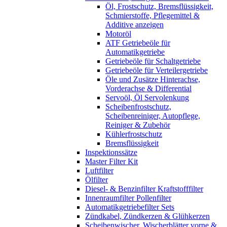
Öl, Frostschutz, Bremsflüssigkeit,
Schmierstoffe, Pflegemittel &
Additive anzeigen
Motoröl
ATF Getriebeöle für
Automatikgetriebe
Getriebeöle für Schaltgetriebe
Getriebeöle für Verteilergetriebe
Öle und Zusätze Hinterachse,
Vorderachse & Differential
Servoöl, Öl Servolenkung
Scheibenfrostschutz,
Scheibenreiniger, Autopflege,
Reiniger & Zubehör
Kühlerfrostschutz
Bremsflüssigkeit
Inspektionssätze
Master Filter Kit
Luftfilter
Ölfilter
Diesel- & Benzinfilter Kraftstofffilter
Innenraumfilter Pollenfilter
Automatikgetriebefilter Sets
Zündkabel, Zündkerzen & Glühkerzen
Scheibenwischer, Wischerblätter vorne &