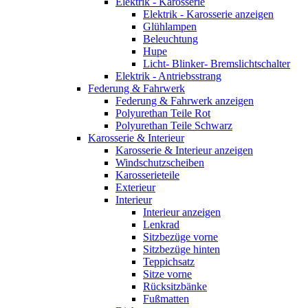
Elektrik - Karosserie
Elektrik - Karosserie anzeigen
Glühlampen
Beleuchtung
Hupe
Licht- Blinker- Bremslichtschalter
Elektrik - Antriebsstrang
Federung & Fahrwerk
Federung & Fahrwerk anzeigen
Polyurethan Teile Rot
Polyurethan Teile Schwarz
Karosserie & Interieur
Karosserie & Interieur anzeigen
Windschutzscheiben
Karosserieteile
Exterieur
Interieur
Interieur anzeigen
Lenkrad
Sitzbezüge vorne
Sitzbezüge hinten
Teppichsatz
Sitze vorne
Rücksitzbänke
Fußmatten