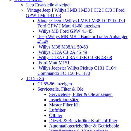
Jeep Ersatzteile anzeigen
Vintage Jeep I Willys I MB I M38 I CJ2 I CJ3 I Ford
GPW I Mutt 41-68
Vintage Jeep I Willys I MB I M38 I CJ2 I CJ3 I
Ford GPW I Mutt 41-68 anzeigen
Willys MB Ford GPW 41-45
Jeep Willys MB MBT Bantam Trailer Anhänger
41-45
Willys M38 M38A1 50-63
Willys CJ2A CJ-2A 45-49
Willys CJ3A CJ-3A CJ3B CJ-3B 48-68
Ford Mutt M151
Willys Jeepster Willys Pickup C101 C104
Commando FC-150 FC-170
CJ 55-86
CJ 55-86 anzeigen
Serviceteile, Filter & Öle
Serviceteile, Filter & Öle anzeigen
Inspektionssätze
Master Filter Kit
Luftfilter
Ölfilter
Diesel- & Benzinfilter Kraftstofffilter
Automatikgetriebefilter & Getriebeöle