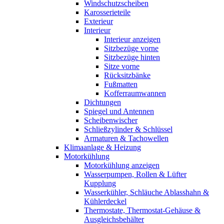
Windschutzscheiben
Karosserieteile
Exterieur
Interieur
Interieur anzeigen
Sitzbezüge vorne
Sitzbezüge hinten
Sitze vorne
Rücksitzbänke
Fußmatten
Kofferraumwannen
Dichtungen
Spiegel und Antennen
Scheibenwischer
Schließzylinder & Schlüssel
Armaturen & Tachowellen
Klimaanlage & Heizung
Motorkühlung
Motorkühlung anzeigen
Wasserpumpen, Rollen & Lüfter
Kupplung
Wasserkühler, Schläuche Ablasshahn &
Kühlerdeckel
Thermostate, Thermostat-Gehäuse &
Ausgleichsbehälter