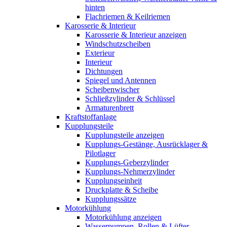
hinten
Flachriemen & Keilriemen
Karosserie & Interieur
Karosserie & Interieur anzeigen
Windschutzscheiben
Exterieur
Interieur
Dichtungen
Spiegel und Antennen
Scheibenwischer
Schließzylinder & Schlüssel
Armaturenbrett
Kraftstoffanlage
Kupplungsteile
Kupplungsteile anzeigen
Kupplungs-Gestänge, Ausrücklager &
Pilotlager
Kupplungs-Geberzylinder
Kupplungs-Nehmerzylinder
Kupplungseinheit
Druckplatte & Scheibe
Kupplungssätze
Motorkühlung
Motorkühlung anzeigen
Wasserpumpen, Rollen & Lüfter