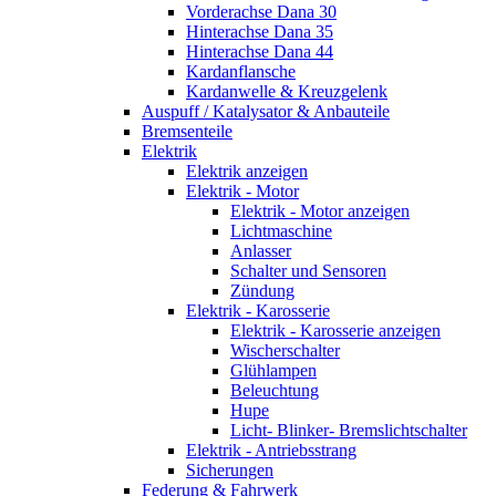
Vorderachse Dana 30
Hinterachse Dana 35
Hinterachse Dana 44
Kardanflansche
Kardanwelle & Kreuzgelenk
Auspuff / Katalysator & Anbauteile
Bremsenteile
Elektrik
Elektrik anzeigen
Elektrik - Motor
Elektrik - Motor anzeigen
Lichtmaschine
Anlasser
Schalter und Sensoren
Zündung
Elektrik - Karosserie
Elektrik - Karosserie anzeigen
Wischerschalter
Glühlampen
Beleuchtung
Hupe
Licht- Blinker- Bremslichtschalter
Elektrik - Antriebsstrang
Sicherungen
Federung & Fahrwerk