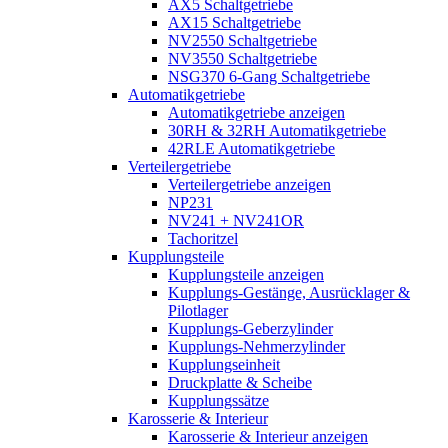
AX5 Schaltgetriebe
AX15 Schaltgetriebe
NV2550 Schaltgetriebe
NV3550 Schaltgetriebe
NSG370 6-Gang Schaltgetriebe
Automatikgetriebe
Automatikgetriebe anzeigen
30RH & 32RH Automatikgetriebe
42RLE Automatikgetriebe
Verteilergetriebe
Verteilergetriebe anzeigen
NP231
NV241 + NV241OR
Tachoritzel
Kupplungsteile
Kupplungsteile anzeigen
Kupplungs-Gestänge, Ausrücklager &
Pilotlager
Kupplungs-Geberzylinder
Kupplungs-Nehmerzylinder
Kupplungseinheit
Druckplatte & Scheibe
Kupplungssätze
Karosserie & Interieur
Karosserie & Interieur anzeigen