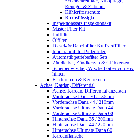
Scheibenreiniger, Autopflege,
Reiniger & Zubehör
Kühlerfrostschutz
Bremsflüssigkeit
Inspektionssatz Inspektionskit
Master Filter Kit
Luftfilter
Ölfilter
Diesel- & Benzinfilter Kraftstofffilter
Innenraumfilter Pollenfilter
Automatikgetriebefilter Sets
Zündkabel, Zündkerzen & Glühkerzen
Scheibenwischer, Wischerblätter vorne &
hinten
Flachriemen & Keilriemen
Achse, Kardan, Differential
Achse, Kardan, Differential anzeigen
Vorderachse Dana 30 / 186mm
Vorderachse Dana 44 / 210mm
Vorderachse Ultimate Dana 44
Vorderachse Ultimate Dana 60
Hinterachse Dana 35 / 200mm
Hinterachse Dana 44 / 220mm
Hinterachse Ultimate Dana 60
Kardanflansche