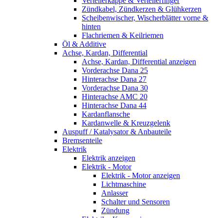
Verteilerkappe & Verteilerfinger
Zündkabel, Zündkerzen & Glühkerzen
Scheibenwischer, Wischerblätter vorne &
hinten
Flachriemen & Keilriemen
Öl & Additive
Achse, Kardan, Differential
Achse, Kardan, Differential anzeigen
Vorderachse Dana 25
Hinterachse Dana 27
Vorderachse Dana 30
Hinterachse AMC 20
Hinterachse Dana 44
Kardanflansche
Kardanwelle & Kreuzgelenk
Auspuff / Katalysator & Anbauteile
Bremsenteile
Elektrik
Elektrik anzeigen
Elektrik - Motor
Elektrik - Motor anzeigen
Lichtmaschine
Anlasser
Schalter und Sensoren
Zündung