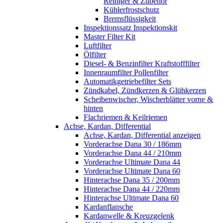
Reiniger & Zubehör
Kühlerfrostschutz
Bremsflüssigkeit
Inspektionssatz Inspektionskit
Master Filter Kit
Luftfilter
Ölfilter
Diesel- & Benzinfilter Kraftstofffilter
Innenraumfilter Pollenfilter
Automatikgetriebefilter Sets
Zündkabel, Zündkerzen & Glühkerzen
Scheibenwischer, Wischerblätter vorne &
hinten
Flachriemen & Keilriemen
Achse, Kardan, Differential
Achse, Kardan, Differential anzeigen
Vorderachse Dana 30 / 186mm
Vorderachse Dana 44 / 210mm
Vorderachse Ultimate Dana 44
Vorderachse Ultimate Dana 60
Hinterachse Dana 35 / 200mm
Hinterachse Dana 44 / 220mm
Hinterachse Ultimate Dana 60
Kardanflansche
Kardanwelle & Kreuzgelenk