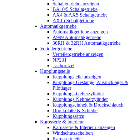
Schaltgetriebe anzeigen
BA10/5 Schaltgetriebe
AX4 & AX5 Schaltgetriebe
AX15 Schaltgetriebe
Automatikgetriebe
Automatikgetriebe anzeigen
A999 Automatikgetriebe
30RH & 32RH Automatikgetriebe
Verteilergetriebe
Verteilergetriebe anzeigen
NP231
Tachoritzel
Kupplungsteile
Kupplungsteile anzeigen
Kupplungs-Gestänge, Ausrücklager &
Pilotlager
Kupplungs-Geberzylinder
Kupplungs-Nehmerzylinder
Kupplungseinheit & Druckschlauch
Druckplatte & Scheibe
Kupplungssätze
Karosserie & Interieur
Karosserie & Interieur anzeigen
Windschutzscheiben
Karosserieteile