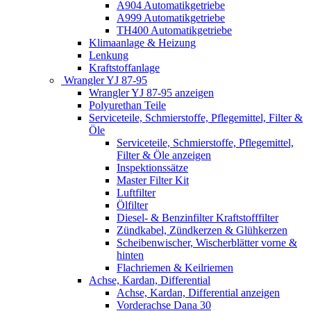
A904 Automatikgetriebe
A999 Automatikgetriebe
TH400 Automatikgetriebe
Klimaanlage & Heizung
Lenkung
Kraftstoffanlage
Wrangler YJ 87-95
Wrangler YJ 87-95 anzeigen
Polyurethan Teile
Serviceteile, Schmierstoffe, Pflegemittel, Filter &
Öle
Serviceteile, Schmierstoffe, Pflegemittel,
Filter & Öle anzeigen
Inspektionssätze
Master Filter Kit
Luftfilter
Ölfilter
Diesel- & Benzinfilter Kraftstofffilter
Zündkabel, Zündkerzen & Glühkerzen
Scheibenwischer, Wischerblätter vorne &
hinten
Flachriemen & Keilriemen
Achse, Kardan, Differential
Achse, Kardan, Differential anzeigen
Vorderachse Dana 30