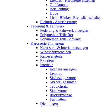
Elektrik - Karosserie anzeigen
Glühlampen
Beleuchtung
Hupe
Licht- Blinker- Bremslichtschalter
Elektrik - Antriebsstrang
Federung & Fahrwerk
Federung & Fahrwerk anzeigen
Polyurethan Teile Rot
Polyurethan Teile Schwarz
Karosserie & Interieur
Karosserie & Interieur anzeigen
Windschutzscheiben
Karosserieteile
Exterieur
Interieur
Interieur anzeigen
Lenkrad
Sitzbezüge vorne
Sitzbezüge hinten
Teppichsatz
Sitze vorne
Rücksitzbänke
Fußmatten
Dichtungen