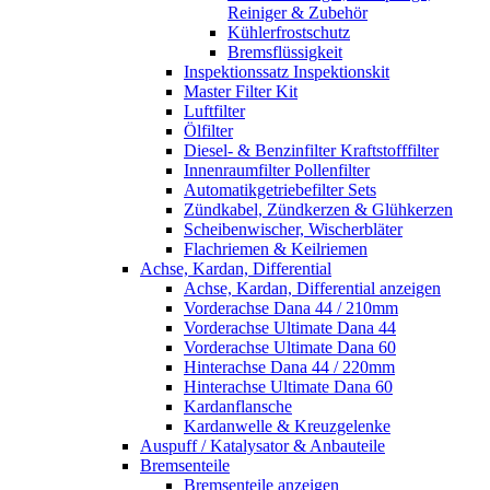
Reiniger & Zubehör
Kühlerfrostschutz
Bremsflüssigkeit
Inspektionssatz Inspektionskit
Master Filter Kit
Luftfilter
Ölfilter
Diesel- & Benzinfilter Kraftstofffilter
Innenraumfilter Pollenfilter
Automatikgetriebefilter Sets
Zündkabel, Zündkerzen & Glühkerzen
Scheibenwischer, Wischerbläter
Flachriemen & Keilriemen
Achse, Kardan, Differential
Achse, Kardan, Differential anzeigen
Vorderachse Dana 44 / 210mm
Vorderachse Ultimate Dana 44
Vorderachse Ultimate Dana 60
Hinterachse Dana 44 / 220mm
Hinterachse Ultimate Dana 60
Kardanflansche
Kardanwelle & Kreuzgelenke
Auspuff / Katalysator & Anbauteile
Bremsenteile
Bremsenteile anzeigen