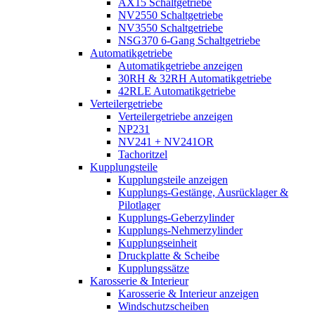
AX15 Schaltgetriebe
NV2550 Schaltgetriebe
NV3550 Schaltgetriebe
NSG370 6-Gang Schaltgetriebe
Automatikgetriebe
Automatikgetriebe anzeigen
30RH & 32RH Automatikgetriebe
42RLE Automatikgetriebe
Verteilergetriebe
Verteilergetriebe anzeigen
NP231
NV241 + NV241OR
Tachoritzel
Kupplungsteile
Kupplungsteile anzeigen
Kupplungs-Gestänge, Ausrücklager &
Pilotlager
Kupplungs-Geberzylinder
Kupplungs-Nehmerzylinder
Kupplungseinheit
Druckplatte & Scheibe
Kupplungssätze
Karosserie & Interieur
Karosserie & Interieur anzeigen
Windschutzscheiben