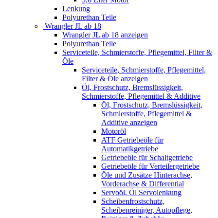
Lenkung
Polyurethan Teile
Wrangler JL ab 18
Wrangler JL ab 18 anzeigen
Polyurethan Teile
Serviceteile, Schmierstoffe, Pflegemittel, Filter &
Öle
Serviceteile, Schmierstoffe, Pflegemittel,
Filter & Öle anzeigen
Öl, Frostschutz, Bremslüssigkeit,
Schmierstoffe, Pflegemittel & Additive
Öl, Frostschutz, Bremslüssigkeit,
Schmierstoffe, Pflegemittel &
Additive anzeigen
Motoröl
ATF Getriebeöle für
Automatikgetriebe
Getriebeöle für Schaltgetriebe
Getriebeöle für Verteilergetriebe
Öle und Zusätze Hinterachse,
Vorderachse & Differential
Servoöl, Öl Servolenkung
Scheibenfrostschutz,
Scheibenreiniger, Autopflege,