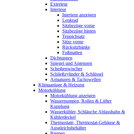
Exterieur
Interieur
Interieur anzeigen
Lenkrad
Sitzbezüge vorne
Sitzbezüge hinten
Teppichsatz
Sitze vorne
Rücksitzbänke
Fußmatten
Dichtungen
Spiegel und Antennen
Scheibenwischer
Schließzylinder & Schlüssel
Armaturen & Tachowellen
Klimaanlage & Heizung
Motorkühlung
Motorkühlung anzeigen
Wasserpumpen, Rollen & Lüfter
Kupplung
Wasserkühler, Schläuche Ablasshahn &
Kühlerdeckel
Thermostate, Thermostat-Gehäuse &
Ausgleichsbehälter
Riemen