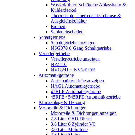
Wasserkühler, Schläuche Ablasshahn &
Kühlerdeckel
Thermostate, Thermostat-Gehäuse &
Ausgleichsbehälter
Riemen
Schlauchschellen
Schaltgetriebe
Schaltgetriebe anzeigen
NSG370 6-Gang Schaltgetriebe
Verteilergetriebe
Verteilergetriebe anzeigen
NP241C
NVG241 + NV241OR
Automatikgetriebe
Automatikgetriebe anzeigen
NAG1 Automatikgetriebe
42RLE Automatikgetriebe
45RFE / 545RFE Automatikgetriebe
Klimaanlage & Heizung
Motorteile & Dichtungen
Motorteile & Dichtungen anzeigen
2,8 Liter CRD Diesel
3,8 Liter 6 Zylinder V6
3,0 Liter Motorteile
3,6 Liter Motor