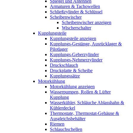
Spiegel und Antennen
Armaturen & Tachowellen
Schließzylinder & Schlüssel
Scheibenwischer
Scheibenwischer anzeigen
Wischerschalter
Kupplungsteile
Kupplungsteile anzeigen
Kupplungs-Gestänge, Ausrücklager &
Pilotlager
Kupplungs-Geberzylinder
Kupplungs-Nehmerzylinder
Druckschlauch
Druckplatte & Scheibe
Kupplungssätze
Motorkühlung
Motorkühlung anzeigen
Wasserpumpen, Rollen & Lüfter
Kupplung
Wasserkühler, Schläuche Ablasshahn &
Kühlerdeckel
Thermostate, Thermostat-Gehäuse &
Ausgleichsbehälter
Riemen
Schlauchschellen