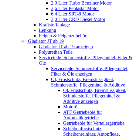
2,0 Liter Turbo Benziner Motor
3,6 Liter Pentastar Motor
6,4 Liter SRT-8 Motor
3,0 Liter CRD Diesel Motor
Kraftstoffanlage
Lenkung
Felgen & Felgenzubehör
Gladiator JT ab 19
Gladiator JT ab 19 anzeigen
Polyurethan Teile
Serviceteile, Schmierstoffe, Pflegemittel, Filter &
Öle
Serviceteile, Schmierstoffe, Pflegemittel,
Filter & Öle anzeigen
Öl, Frostschutz, Bremslüssigkeit,
Schmierstoffe, Pflegemittel & Additive
Öl, Frostschutz, Bremslüssigkeit,
Schmierstoffe, Pflegemittel &
Additive anzeigen
Motoröl
ATF Getriebeöle für
Automatikgetriebe
Getriebeöle für Verteilergetriebe
Scheibenfrostschutz,
Scheibenreiniger, Autopflege,