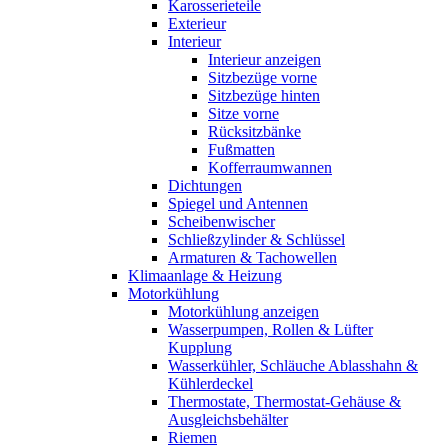
Karosserieteile
Exterieur
Interieur
Interieur anzeigen
Sitzbezüge vorne
Sitzbezüge hinten
Sitze vorne
Rücksitzbänke
Fußmatten
Kofferraumwannen
Dichtungen
Spiegel und Antennen
Scheibenwischer
Schließzylinder & Schlüssel
Armaturen & Tachowellen
Klimaanlage & Heizung
Motorkühlung
Motorkühlung anzeigen
Wasserpumpen, Rollen & Lüfter
Kupplung
Wasserkühler, Schläuche Ablasshahn &
Kühlerdeckel
Thermostate, Thermostat-Gehäuse &
Ausgleichsbehälter
Riemen