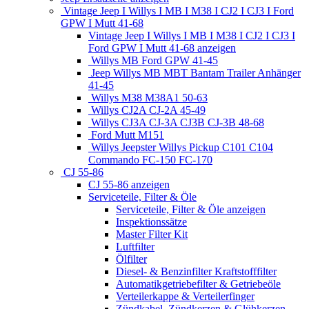
Vintage Jeep I Willys I MB I M38 I CJ2 I CJ3 I Ford
GPW I Mutt 41-68
Vintage Jeep I Willys I MB I M38 I CJ2 I CJ3 I
Ford GPW I Mutt 41-68 anzeigen
Willys MB Ford GPW 41-45
Jeep Willys MB MBT Bantam Trailer Anhänger
41-45
Willys M38 M38A1 50-63
Willys CJ2A CJ-2A 45-49
Willys CJ3A CJ-3A CJ3B CJ-3B 48-68
Ford Mutt M151
Willys Jeepster Willys Pickup C101 C104
Commando FC-150 FC-170
CJ 55-86
CJ 55-86 anzeigen
Serviceteile, Filter & Öle
Serviceteile, Filter & Öle anzeigen
Inspektionssätze
Master Filter Kit
Luftfilter
Ölfilter
Diesel- & Benzinfilter Kraftstofffilter
Automatikgetriebefilter & Getriebeöle
Verteilerkappe & Verteilerfinger
Zündkabel, Zündkerzen & Glühkerzen