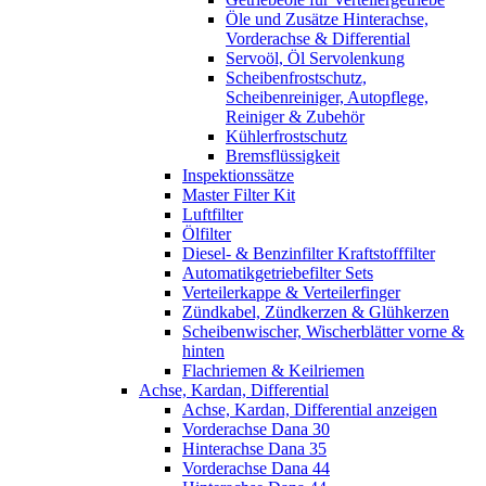
Öle und Zusätze Hinterachse,
Vorderachse & Differential
Servoöl, Öl Servolenkung
Scheibenfrostschutz,
Scheibenreiniger, Autopflege,
Reiniger & Zubehör
Kühlerfrostschutz
Bremsflüssigkeit
Inspektionssätze
Master Filter Kit
Luftfilter
Ölfilter
Diesel- & Benzinfilter Kraftstofffilter
Automatikgetriebefilter Sets
Verteilerkappe & Verteilerfinger
Zündkabel, Zündkerzen & Glühkerzen
Scheibenwischer, Wischerblätter vorne &
hinten
Flachriemen & Keilriemen
Achse, Kardan, Differential
Achse, Kardan, Differential anzeigen
Vorderachse Dana 30
Hinterachse Dana 35
Vorderachse Dana 44