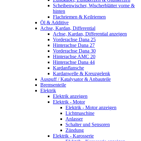
Scheibenwischer, Wischerblätter vorne &
hinten
Flachriemen & Keilriemen
Öl & Additive
Achse, Kardan, Differential
Achse, Kardan, Differential anzeigen
Vorderachse Dana 25
Hinterachse Dana 27
Vorderachse Dana 30
Hinterachse AMC 20
Hinterachse Dana 44
Kardanflansche
Kardanwelle & Kreuzgelenk
Auspuff / Katalysator & Anbauteile
Bremsenteile
Elektrik
Elektrik anzeigen
Elektrik - Motor
Elektrik - Motor anzeigen
Lichtmaschine
Anlasser
Schalter und Sensoren
Zündung
Elektrik - Karosserie