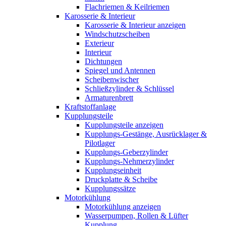
Flachriemen & Keilriemen
Karosserie & Interieur
Karosserie & Interieur anzeigen
Windschutzscheiben
Exterieur
Interieur
Dichtungen
Spiegel und Antennen
Scheibenwischer
Schließzylinder & Schlüssel
Armaturenbrett
Kraftstoffanlage
Kupplungsteile
Kupplungsteile anzeigen
Kupplungs-Gestänge, Ausrücklager &
Pilotlager
Kupplungs-Geberzylinder
Kupplungs-Nehmerzylinder
Kupplungseinheit
Druckplatte & Scheibe
Kupplungssätze
Motorkühlung
Motorkühlung anzeigen
Wasserpumpen, Rollen & Lüfter
Kupplung