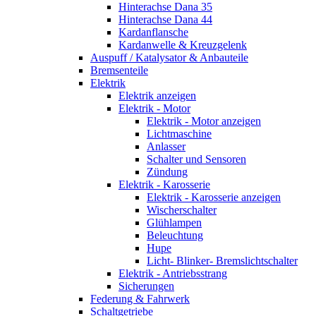
Hinterachse Dana 35
Hinterachse Dana 44
Kardanflansche
Kardanwelle & Kreuzgelenk
Auspuff / Katalysator & Anbauteile
Bremsenteile
Elektrik
Elektrik anzeigen
Elektrik - Motor
Elektrik - Motor anzeigen
Lichtmaschine
Anlasser
Schalter und Sensoren
Zündung
Elektrik - Karosserie
Elektrik - Karosserie anzeigen
Wischerschalter
Glühlampen
Beleuchtung
Hupe
Licht- Blinker- Bremslichtschalter
Elektrik - Antriebsstrang
Sicherungen
Federung & Fahrwerk
Schaltgetriebe