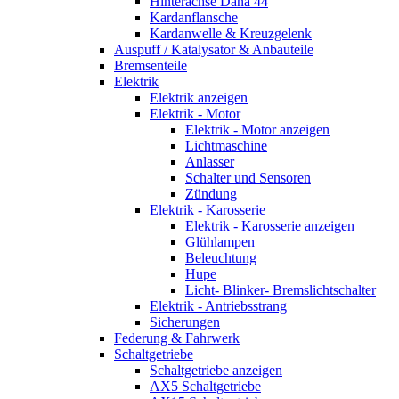
Hinterachse Dana 44
Kardanflansche
Kardanwelle & Kreuzgelenk
Auspuff / Katalysator & Anbauteile
Bremsenteile
Elektrik
Elektrik anzeigen
Elektrik - Motor
Elektrik - Motor anzeigen
Lichtmaschine
Anlasser
Schalter und Sensoren
Zündung
Elektrik - Karosserie
Elektrik - Karosserie anzeigen
Glühlampen
Beleuchtung
Hupe
Licht- Blinker- Bremslichtschalter
Elektrik - Antriebsstrang
Sicherungen
Federung & Fahrwerk
Schaltgetriebe
Schaltgetriebe anzeigen
AX5 Schaltgetriebe