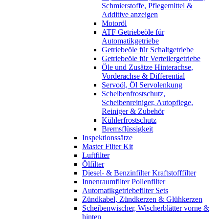
Schmierstoffe, Pflegemittel &
Additive anzeigen
Motoröl
ATF Getriebeöle für
Automatikgetriebe
Getriebeöle für Schaltgetriebe
Getriebeöle für Verteilergetriebe
Öle und Zusätze Hinterachse,
Vorderachse & Differential
Servoöl, Öl Servolenkung
Scheibenfrostschutz,
Scheibenreiniger, Autopflege,
Reiniger & Zubehör
Kühlerfrostschutz
Bremsflüssigkeit
Inspektionssätze
Master Filter Kit
Luftfilter
Ölfilter
Diesel- & Benzinfilter Kraftstofffilter
Innenraumfilter Pollenfilter
Automatikgetriebefilter Sets
Zündkabel, Zündkerzen & Glühkerzen
Scheibenwischer, Wischerblätter vorne &
hinten