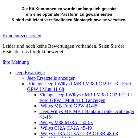
Die Kit-Komponenten wurde umfangreich getestet
um eine optimale Passform zu gewährleisten
& sind mit leicht verständlichen Montagehinweise versehen.
Kundenrezensionen
Leider sind noch keine Bewertungen vorhanden. Seien Sie der
Erste, der das Produkt bewertet.
Ihre Meinung
Jeep Ersatzteile
Jeep Ersatzteile anzeigen
Vintage Jeep I Willys I MB I M38 I CJ2 I CJ3 I Ford
GPW I Mutt 41-68
Vintage Jeep I Willys I MB I M38 I CJ2 I CJ3 I
Ford GPW I Mutt 41-68 anzeigen
Willys MB Ford GPW 41-45
Jeep Willys MB MBT Bantam Trailer Anhänger
41-45
Willys M38 M38A1 50-63
Willys CJ2A CJ-2A 45-49
Willys CJ3A CJ-3A CJ3B CJ-3B 48-68