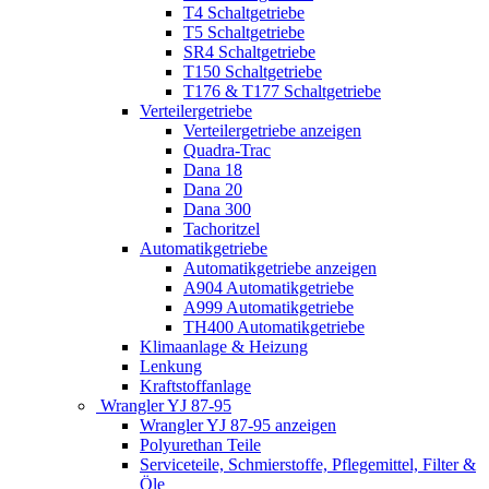
T4 Schaltgetriebe
T5 Schaltgetriebe
SR4 Schaltgetriebe
T150 Schaltgetriebe
T176 & T177 Schaltgetriebe
Verteilergetriebe
Verteilergetriebe anzeigen
Quadra-Trac
Dana 18
Dana 20
Dana 300
Tachoritzel
Automatikgetriebe
Automatikgetriebe anzeigen
A904 Automatikgetriebe
A999 Automatikgetriebe
TH400 Automatikgetriebe
Klimaanlage & Heizung
Lenkung
Kraftstoffanlage
Wrangler YJ 87-95
Wrangler YJ 87-95 anzeigen
Polyurethan Teile
Serviceteile, Schmierstoffe, Pflegemittel, Filter &
Öle