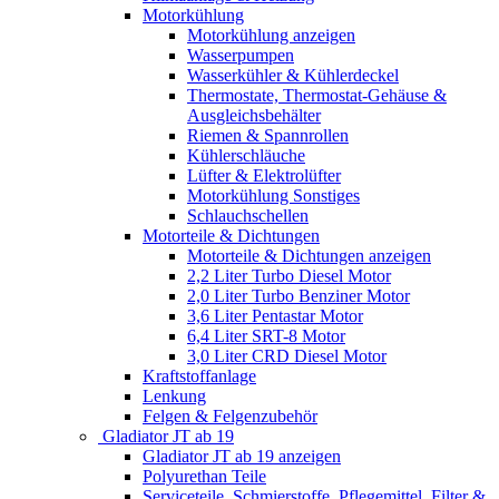
Motorkühlung
Motorkühlung anzeigen
Wasserpumpen
Wasserkühler & Kühlerdeckel
Thermostate, Thermostat-Gehäuse &
Ausgleichsbehälter
Riemen & Spannrollen
Kühlerschläuche
Lüfter & Elektrolüfter
Motorkühlung Sonstiges
Schlauchschellen
Motorteile & Dichtungen
Motorteile & Dichtungen anzeigen
2,2 Liter Turbo Diesel Motor
2,0 Liter Turbo Benziner Motor
3,6 Liter Pentastar Motor
6,4 Liter SRT-8 Motor
3,0 Liter CRD Diesel Motor
Kraftstoffanlage
Lenkung
Felgen & Felgenzubehör
Gladiator JT ab 19
Gladiator JT ab 19 anzeigen
Polyurethan Teile
Serviceteile, Schmierstoffe, Pflegemittel, Filter &