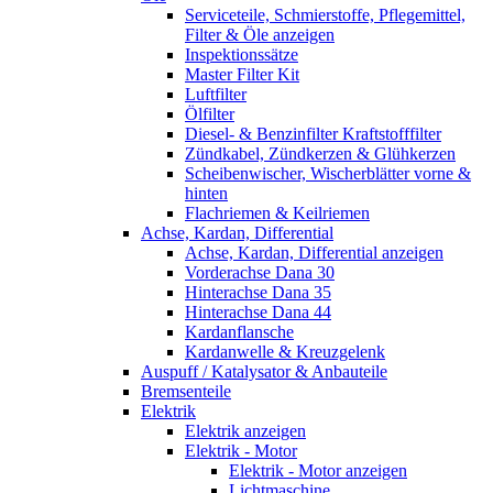
Serviceteile, Schmierstoffe, Pflegemittel,
Filter & Öle anzeigen
Inspektionssätze
Master Filter Kit
Luftfilter
Ölfilter
Diesel- & Benzinfilter Kraftstofffilter
Zündkabel, Zündkerzen & Glühkerzen
Scheibenwischer, Wischerblätter vorne &
hinten
Flachriemen & Keilriemen
Achse, Kardan, Differential
Achse, Kardan, Differential anzeigen
Vorderachse Dana 30
Hinterachse Dana 35
Hinterachse Dana 44
Kardanflansche
Kardanwelle & Kreuzgelenk
Auspuff / Katalysator & Anbauteile
Bremsenteile
Elektrik
Elektrik anzeigen
Elektrik - Motor
Elektrik - Motor anzeigen
Lichtmaschine