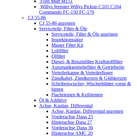
Ford Mutt M151
Willys Jeepster Willys Pickup C101 C104
Commando FC-150 FC-170
CJ 55-86
CJ 55-86 anzeigen
Serviceteile, Filter & Öle
Serviceteile, Filter & Öle anzeigen
Inspektionssätze
Master Filter Kit
Luftfilter
Ölfilter
Diesel- & Benzinfilter Kraftstofffilter
Automatikgetriebefilter & Getriebeöle
Verteilerkappe & Verteilerfinger
Zündkabel, Zündkerzen & Glühkerzen
Scheibenwischer, Wischerblätter vorne &
hinten
Flachriemen & Keilriemen
Öl & Additive
Achse, Kardan, Differential
Achse, Kardan, Differential anzeigen
Vorderachse Dana 25
Hinterachse Dana 27
Vorderachse Dana 30
Hinterachse AMC 20