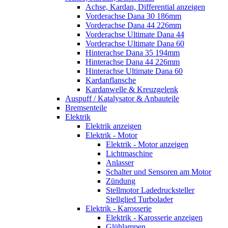
Achse, Kardan, Differential anzeigen
Vorderachse Dana 30 186mm
Vorderachse Dana 44 226mm
Vorderachse Ultimate Dana 44
Vorderachse Ultimate Dana 60
Hinterachse Dana 35 194mm
Hinterachse Dana 44 226mm
Hinterachse Ultimate Dana 60
Kardanflansche
Kardanwelle & Kreuzgelenk
Auspuff / Katalysator & Anbauteile
Bremsenteile
Elektrik
Elektrik anzeigen
Elektrik - Motor
Elektrik - Motor anzeigen
Lichtmaschine
Anlasser
Schalter und Sensoren am Motor
Zündung
Stellmotor Ladedrucksteller
Stellglied Turbolader
Elektrik - Karosserie
Elektrik - Karosserie anzeigen
Glühlampen