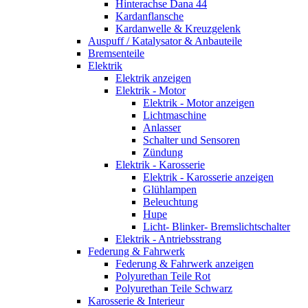
Hinterachse Dana 44
Kardanflansche
Kardanwelle & Kreuzgelenk
Auspuff / Katalysator & Anbauteile
Bremsenteile
Elektrik
Elektrik anzeigen
Elektrik - Motor
Elektrik - Motor anzeigen
Lichtmaschine
Anlasser
Schalter und Sensoren
Zündung
Elektrik - Karosserie
Elektrik - Karosserie anzeigen
Glühlampen
Beleuchtung
Hupe
Licht- Blinker- Bremslichtschalter
Elektrik - Antriebsstrang
Federung & Fahrwerk
Federung & Fahrwerk anzeigen
Polyurethan Teile Rot
Polyurethan Teile Schwarz
Karosserie & Interieur