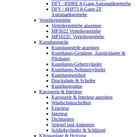
DFT / 850RE 8-Gang Automatikgetriebe
DFV / 8HP75 8-Gang ZF
Automatikgetriebe
Verteilergetriebe
Verteilergetriebe anzeigen
MP3022 Verteilergetriebe
MP1622C Verteilergetriebe
Kupplungsteile
Kupplungsteile anzeigen
Kupplungs-Gestänge, Ausrücklager &
Pilotlager
Kupplungs-Geberzylinder
Kupplungs-Nehmerzylinder
Kupplungseinheit
Druckplatte & Scheibe
Kupplungssätze
Karosserie & Interieur
Karosserie & Interieur anzeigen
Windschutzscheiben
Exterieur
Interieur
Dichtungen
Spiegel und Antennen
Schließzylinder & Schlüssel
Klimaanlage & Heizung