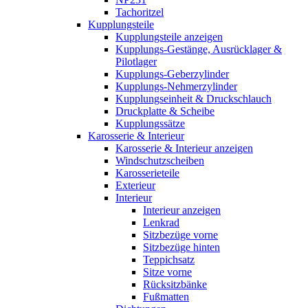
Tachoritzel
Kupplungsteile
Kupplungsteile anzeigen
Kupplungs-Gestänge, Ausrücklager &
Pilotlager
Kupplungs-Geberzylinder
Kupplungs-Nehmerzylinder
Kupplungseinheit & Druckschlauch
Druckplatte & Scheibe
Kupplungssätze
Karosserie & Interieur
Karosserie & Interieur anzeigen
Windschutzscheiben
Karosserieteile
Exterieur
Interieur
Interieur anzeigen
Lenkrad
Sitzbezüge vorne
Sitzbezüge hinten
Teppichsatz
Sitze vorne
Rücksitzbänke
Fußmatten