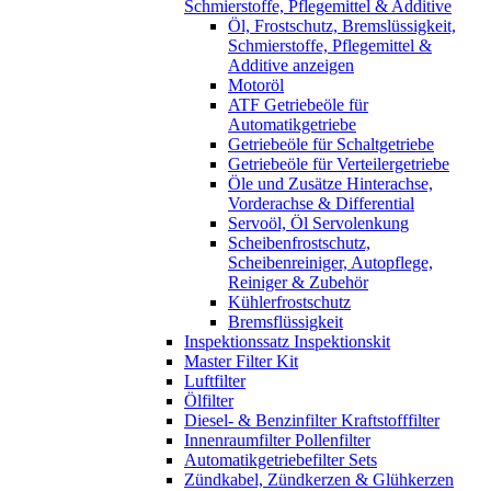
Schmierstoffe, Pflegemittel & Additive
Öl, Frostschutz, Bremslüssigkeit,
Schmierstoffe, Pflegemittel &
Additive anzeigen
Motoröl
ATF Getriebeöle für
Automatikgetriebe
Getriebeöle für Schaltgetriebe
Getriebeöle für Verteilergetriebe
Öle und Zusätze Hinterachse,
Vorderachse & Differential
Servoöl, Öl Servolenkung
Scheibenfrostschutz,
Scheibenreiniger, Autopflege,
Reiniger & Zubehör
Kühlerfrostschutz
Bremsflüssigkeit
Inspektionssatz Inspektionskit
Master Filter Kit
Luftfilter
Ölfilter
Diesel- & Benzinfilter Kraftstofffilter
Innenraumfilter Pollenfilter
Automatikgetriebefilter Sets
Zündkabel, Zündkerzen & Glühkerzen