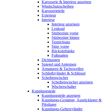
Karosserie & Interieur anzeigen
Windschutzscheiben
Karosserieteile
Exterieur
Interieur
Interieur anzeigen
Lenkrad
Sitzbezüge vorne
Sitzbezüge hinten
Teppichsatz
Sitze vorne
Rücksitzbänke
Fußmatten
Dichtungen
Spiegel und Antennen
Armaturen & Tachowellen
Schließzylinder & Schlüssel
Scheibenwischer
Scheibenwischer anzeigen
Wischerschalter
Kupplungsteile
Kupplungsteile anzeigen
Kupplungs-Gestänge, Ausrücklager &
Pilotlager
Kupplungs-Geberzylinder