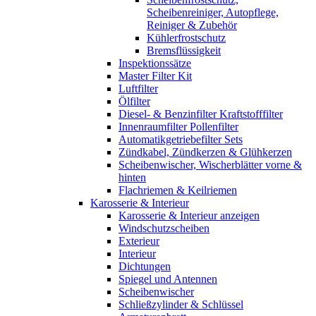
Scheibenreiniger, Autopflege,
Reiniger & Zubehör
Kühlerfrostschutz
Bremsflüssigkeit
Inspektionssätze
Master Filter Kit
Luftfilter
Ölfilter
Diesel- & Benzinfilter Kraftstofffilter
Innenraumfilter Pollenfilter
Automatikgetriebefilter Sets
Zündkabel, Zündkerzen & Glühkerzen
Scheibenwischer, Wischerblätter vorne &
hinten
Flachriemen & Keilriemen
Karosserie & Interieur
Karosserie & Interieur anzeigen
Windschutzscheiben
Exterieur
Interieur
Dichtungen
Spiegel und Antennen
Scheibenwischer
Schließzylinder & Schlüssel