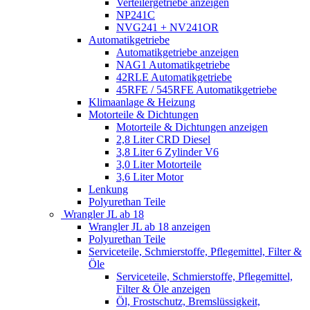
Verteilergetriebe anzeigen
NP241C
NVG241 + NV241OR
Automatikgetriebe
Automatikgetriebe anzeigen
NAG1 Automatikgetriebe
42RLE Automatikgetriebe
45RFE / 545RFE Automatikgetriebe
Klimaanlage & Heizung
Motorteile & Dichtungen
Motorteile & Dichtungen anzeigen
2,8 Liter CRD Diesel
3,8 Liter 6 Zylinder V6
3,0 Liter Motorteile
3,6 Liter Motor
Lenkung
Polyurethan Teile
Wrangler JL ab 18
Wrangler JL ab 18 anzeigen
Polyurethan Teile
Serviceteile, Schmierstoffe, Pflegemittel, Filter &
Öle
Serviceteile, Schmierstoffe, Pflegemittel,
Filter & Öle anzeigen
Öl, Frostschutz, Bremslüssigkeit,