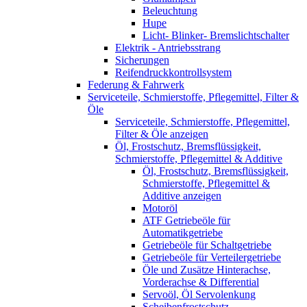
Beleuchtung
Hupe
Licht- Blinker- Bremslichtschalter
Elektrik - Antriebsstrang
Sicherungen
Reifendruckkontrollsystem
Federung & Fahrwerk
Serviceteile, Schmierstoffe, Pflegemittel, Filter &
Öle
Serviceteile, Schmierstoffe, Pflegemittel,
Filter & Öle anzeigen
Öl, Frostschutz, Bremsflüssigkeit,
Schmierstoffe, Pflegemittel & Additive
Öl, Frostschutz, Bremsflüssigkeit,
Schmierstoffe, Pflegemittel &
Additive anzeigen
Motoröl
ATF Getriebeöle für
Automatikgetriebe
Getriebeöle für Schaltgetriebe
Getriebeöle für Verteilergetriebe
Öle und Zusätze Hinterachse,
Vorderachse & Differential
Servoöl, Öl Servolenkung
Scheibenfrostschutz,