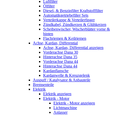
Luftfilter
Ölfilter
Diesel- & Benzinfilter Kraftstofffilter
Automatikgetriebefilter Sets
Verteilerkappe & Verteilerfinger
Zündkabel, Zündkerzen & Glühkerzen
Scheibenwischer, Wischerblätter vorne &
hinten
Flachriemen & Keilriemen
Achse, Kardan, Differential
Achse, Kardan, Differential anzeigen
Vorderachse Dana 30
Hinterachse Dana 35
Vorderachse Dana 44
Hinterachse Dana 44
Kardanflansche
Kardanwelle & Kreuzgelenk
Auspuff / Katalysator & Anbauteile
Bremsenteile
Elektrik
Elektrik anzeigen
Elektrik - Motor
Elektrik - Motor anzeigen
Lichtmaschine
Anlasser