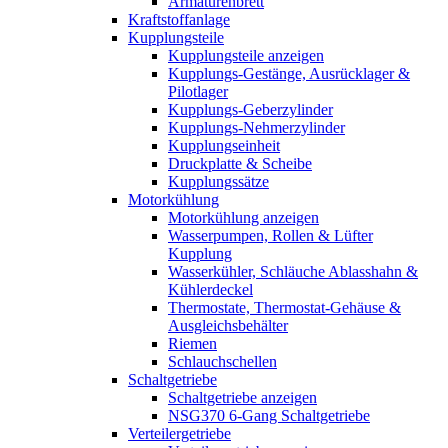
Armaturenbrett
Kraftstoffanlage
Kupplungsteile
Kupplungsteile anzeigen
Kupplungs-Gestänge, Ausrücklager &
Pilotlager
Kupplungs-Geberzylinder
Kupplungs-Nehmerzylinder
Kupplungseinheit
Druckplatte & Scheibe
Kupplungssätze
Motorkühlung
Motorkühlung anzeigen
Wasserpumpen, Rollen & Lüfter
Kupplung
Wasserkühler, Schläuche Ablasshahn &
Kühlerdeckel
Thermostate, Thermostat-Gehäuse &
Ausgleichsbehälter
Riemen
Schlauchschellen
Schaltgetriebe
Schaltgetriebe anzeigen
NSG370 6-Gang Schaltgetriebe
Verteilergetriebe