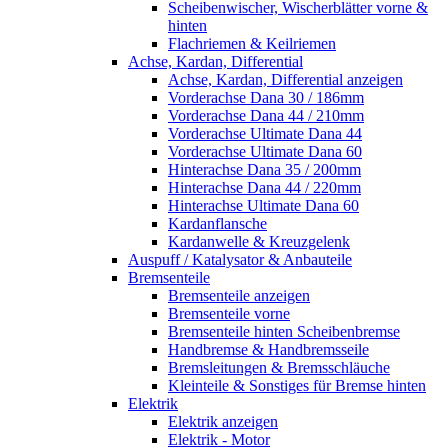
Scheibenwischer, Wischerblätter vorne &
hinten
Flachriemen & Keilriemen
Achse, Kardan, Differential
Achse, Kardan, Differential anzeigen
Vorderachse Dana 30 / 186mm
Vorderachse Dana 44 / 210mm
Vorderachse Ultimate Dana 44
Vorderachse Ultimate Dana 60
Hinterachse Dana 35 / 200mm
Hinterachse Dana 44 / 220mm
Hinterachse Ultimate Dana 60
Kardanflansche
Kardanwelle & Kreuzgelenk
Auspuff / Katalysator & Anbauteile
Bremsenteile
Bremsenteile anzeigen
Bremsenteile vorne
Bremsenteile hinten Scheibenbremse
Handbremse & Handbremsseile
Bremsleitungen & Bremsschläuche
Kleinteile & Sonstiges für Bremse hinten
Elektrik
Elektrik anzeigen
Elektrik - Motor