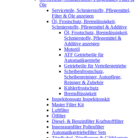
Öle
Serviceteile, Schmierstoffe, Pflegemittel,
Filter & Öle anzeigen
Öl, Frostschutz, Bremslüssigkeit,
Schmierstoffe, Pflegemittel & Additive
Öl, Frostschutz, Bremslüssigkeit,
Schmierstoffe, Pflegemittel &
Additive anzeigen
Motoröl
ATF Getriebeöle für
Automatikgetriebe
Getriebeöle für Verteilergetriebe
Scheibenfrostschutz,
Scheibenreiniger, Autopflege,
Reiniger & Zubehör
Kühlerfrostschutz
Bremsflüssigkeit
Inspektionssatz Inspektionskit
Master Filter Kit
Luftfilter
Ölfilter
Diesel- & Benzinfilter Kraftstofffilter
Innenraumfilter Pollenfilter
Automatikgetriebefilter Sets
Zündkabel, Zündkerzen & Glühkerzen