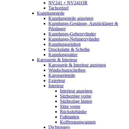
NV241 + NV241OR
Tachoritzel
Kupplungsteile
Kupplungsteile anzeigen
Kupplungs-Gestänge, Ausrücklager &
Pilotlager
Kupplungs-Geberzylinder
Kupplungs-Nehmerzylinder
Kupplungseinheit
Druckplatte & Scheibe
Kupplungssätze
Karosserie & Interieur
Karosserie & Interieur anzeigen
Windschutzscheiben
Karosserieteile
Exterieur
Interieur
Interieur anzeigen
Sitzbezüge vorne
Sitzbezüge hinten
Sitze vorne
Rücksitzbänke
Fußmatten
Kofferraumwannen
Dichtungen