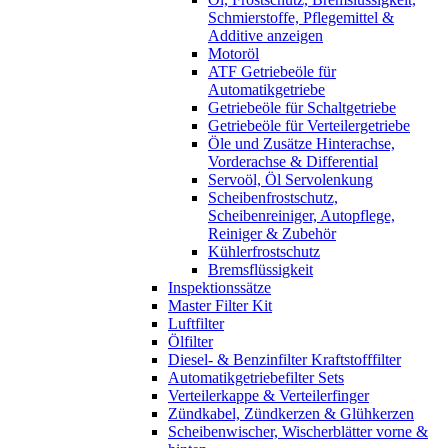
Schmierstoffe, Pflegemittel &
Additive anzeigen
Motoröl
ATF Getriebeöle für
Automatikgetriebe
Getriebeöle für Schaltgetriebe
Getriebeöle für Verteilergetriebe
Öle und Zusätze Hinterachse,
Vorderachse & Differential
Servoöl, Öl Servolenkung
Scheibenfrostschutz,
Scheibenreiniger, Autopflege,
Reiniger & Zubehör
Kühlerfrostschutz
Bremsflüssigkeit
Inspektionssätze
Master Filter Kit
Luftfilter
Ölfilter
Diesel- & Benzinfilter Kraftstofffilter
Automatikgetriebefilter Sets
Verteilerkappe & Verteilerfinger
Zündkabel, Zündkerzen & Glühkerzen
Scheibenwischer, Wischerblätter vorne &