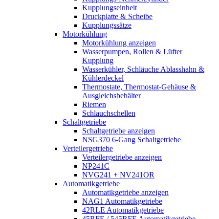
Kupplungseinheit
Druckplatte & Scheibe
Kupplungssätze
Motorkühlung
Motorkühlung anzeigen
Wasserpumpen, Rollen & Lüfter
Kupplung
Wasserkühler, Schläuche Ablasshahn &
Kühlerdeckel
Thermostate, Thermostat-Gehäuse &
Ausgleichsbehälter
Riemen
Schlauchschellen
Schaltgetriebe
Schaltgetriebe anzeigen
NSG370 6-Gang Schaltgetriebe
Verteilergetriebe
Verteilergetriebe anzeigen
NP241C
NVG241 + NV241OR
Automatikgetriebe
Automatikgetriebe anzeigen
NAG1 Automatikgetriebe
42RLE Automatikgetriebe
45RFE / 545RFE Automatikgetriebe