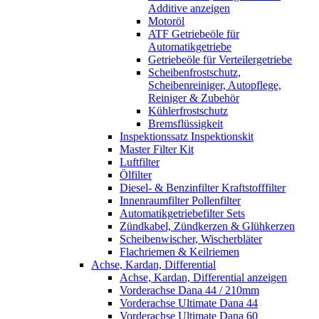
Additive anzeigen
Motoröl
ATF Getriebeöle für
Automatikgetriebe
Getriebeöle für Verteilergetriebe
Scheibenfrostschutz,
Scheibenreiniger, Autopflege,
Reiniger & Zubehör
Kühlerfrostschutz
Bremsflüssigkeit
Inspektionssatz Inspektionskit
Master Filter Kit
Luftfilter
Ölfilter
Diesel- & Benzinfilter Kraftstofffilter
Innenraumfilter Pollenfilter
Automatikgetriebefilter Sets
Zündkabel, Zündkerzen & Glühkerzen
Scheibenwischer, Wischerbläter
Flachriemen & Keilriemen
Achse, Kardan, Differential
Achse, Kardan, Differential anzeigen
Vorderachse Dana 44 / 210mm
Vorderachse Ultimate Dana 44
Vorderachse Ultimate Dana 60