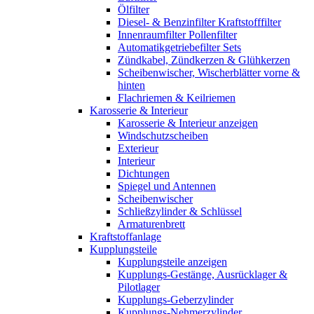
Ölfilter
Diesel- & Benzinfilter Kraftstofffilter
Innenraumfilter Pollenfilter
Automatikgetriebefilter Sets
Zündkabel, Zündkerzen & Glühkerzen
Scheibenwischer, Wischerblätter vorne &
hinten
Flachriemen & Keilriemen
Karosserie & Interieur
Karosserie & Interieur anzeigen
Windschutzscheiben
Exterieur
Interieur
Dichtungen
Spiegel und Antennen
Scheibenwischer
Schließzylinder & Schlüssel
Armaturenbrett
Kraftstoffanlage
Kupplungsteile
Kupplungsteile anzeigen
Kupplungs-Gestänge, Ausrücklager &
Pilotlager
Kupplungs-Geberzylinder
Kupplungs-Nehmerzylinder