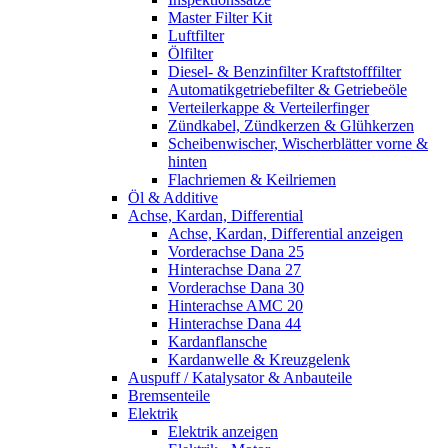
Master Filter Kit
Luftfilter
Ölfilter
Diesel- & Benzinfilter Kraftstofffilter
Automatikgetriebefilter & Getriebeöle
Verteilerkappe & Verteilerfinger
Zündkabel, Zündkerzen & Glühkerzen
Scheibenwischer, Wischerblätter vorne &
hinten
Flachriemen & Keilriemen
Öl & Additive
Achse, Kardan, Differential
Achse, Kardan, Differential anzeigen
Vorderachse Dana 25
Hinterachse Dana 27
Vorderachse Dana 30
Hinterachse AMC 20
Hinterachse Dana 44
Kardanflansche
Kardanwelle & Kreuzgelenk
Auspuff / Katalysator & Anbauteile
Bremsenteile
Elektrik
Elektrik anzeigen