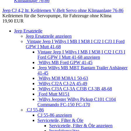
Jeep CJ 4,2 ltr. Keilriemen V-Belt Servo ohne Klimaanlage 76-86
Keilriemen für die Servopumpe, für Fahrzeuge ohne Klima
19,90 EUR
Jeep Ersatzteile
Jeep Ersatzteile anzeigen
Vintage Jeep I Willys I MB I M38 I CJ2 I CJ3 I Ford
GPW I Mutt 41-68
Vintage Jeep I Willys I MB I M38 I CJ2 I CJ3 I
Ford GPW I Mutt 41-68 anzeigen
Willys MB Ford GPW 41-45
Jeep Willys MB MBT Bantam Trailer Anhänger
41-45
Willys M38 M38A1 50-63
Willys CJ2A CJ-2A 45-49
Willys CJ3A CJ-3A CJ3B CJ-3B 48-68
Ford Mutt M151
Willys Jeepster Willys Pickup C101 C104
Commando FC-150 FC-170
CJ 55-86
CJ 55-86 anzeigen
Serviceteile, Filter & Öle
Serviceteile, Filter & Öle anzeigen
Inspektionssätze