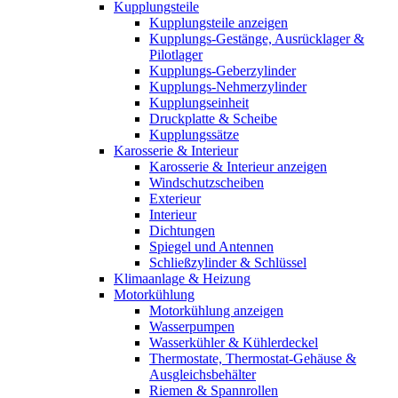
Kupplungsteile
Kupplungsteile anzeigen
Kupplungs-Gestänge, Ausrücklager &
Pilotlager
Kupplungs-Geberzylinder
Kupplungs-Nehmerzylinder
Kupplungseinheit
Druckplatte & Scheibe
Kupplungssätze
Karosserie & Interieur
Karosserie & Interieur anzeigen
Windschutzscheiben
Exterieur
Interieur
Dichtungen
Spiegel und Antennen
Schließzylinder & Schlüssel
Klimaanlage & Heizung
Motorkühlung
Motorkühlung anzeigen
Wasserpumpen
Wasserkühler & Kühlerdeckel
Thermostate, Thermostat-Gehäuse &
Ausgleichsbehälter
Riemen & Spannrollen