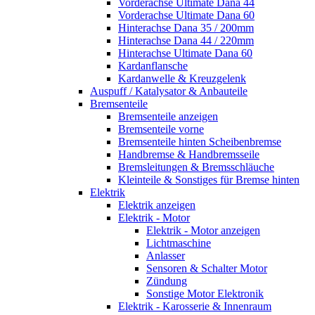
Vorderachse Ultimate Dana 44
Vorderachse Ultimate Dana 60
Hinterachse Dana 35 / 200mm
Hinterachse Dana 44 / 220mm
Hinterachse Ultimate Dana 60
Kardanflansche
Kardanwelle & Kreuzgelenk
Auspuff / Katalysator & Anbauteile
Bremsenteile
Bremsenteile anzeigen
Bremsenteile vorne
Bremsenteile hinten Scheibenbremse
Handbremse & Handbremsseile
Bremsleitungen & Bremsschläuche
Kleinteile & Sonstiges für Bremse hinten
Elektrik
Elektrik anzeigen
Elektrik - Motor
Elektrik - Motor anzeigen
Lichtmaschine
Anlasser
Sensoren & Schalter Motor
Zündung
Sonstige Motor Elektronik
Elektrik - Karosserie & Innenraum