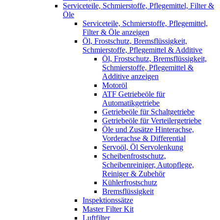
Serviceteile, Schmierstoffe, Pflegemittel, Filter &
Öle
Serviceteile, Schmierstoffe, Pflegemittel,
Filter & Öle anzeigen
Öl, Frostschutz, Bremsflüssigkeit,
Schmierstoffe, Pflegemittel & Additive
Öl, Frostschutz, Bremsflüssigkeit,
Schmierstoffe, Pflegemittel &
Additive anzeigen
Motoröl
ATF Getriebeöle für
Automatikgetriebe
Getriebeöle für Schaltgetriebe
Getriebeöle für Verteilergetriebe
Öle und Zusätze Hinterachse,
Vorderachse & Differential
Servoöl, Öl Servolenkung
Scheibenfrostschutz,
Scheibenreiniger, Autopflege,
Reiniger & Zubehör
Kühlerfrostschutz
Bremsflüssigkeit
Inspektionssätze
Master Filter Kit
Luftfilter