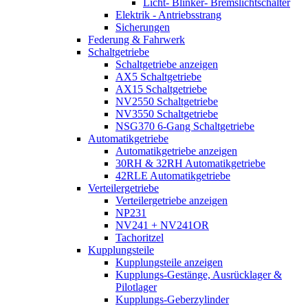
Licht- Blinker- Bremslichtschalter
Elektrik - Antriebsstrang
Sicherungen
Federung & Fahrwerk
Schaltgetriebe
Schaltgetriebe anzeigen
AX5 Schaltgetriebe
AX15 Schaltgetriebe
NV2550 Schaltgetriebe
NV3550 Schaltgetriebe
NSG370 6-Gang Schaltgetriebe
Automatikgetriebe
Automatikgetriebe anzeigen
30RH & 32RH Automatikgetriebe
42RLE Automatikgetriebe
Verteilergetriebe
Verteilergetriebe anzeigen
NP231
NV241 + NV241OR
Tachoritzel
Kupplungsteile
Kupplungsteile anzeigen
Kupplungs-Gestänge, Ausrücklager &
Pilotlager
Kupplungs-Geberzylinder