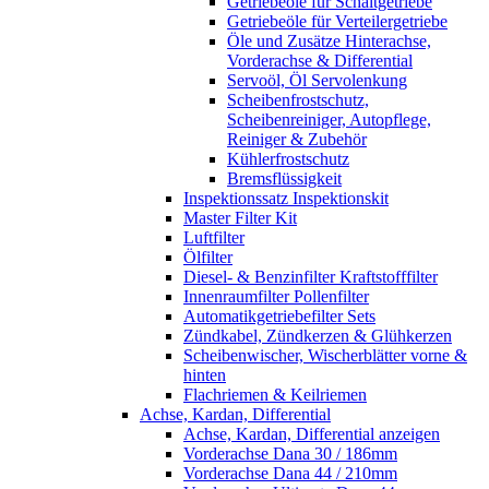
Getriebeöle für Schaltgetriebe
Getriebeöle für Verteilergetriebe
Öle und Zusätze Hinterachse,
Vorderachse & Differential
Servoöl, Öl Servolenkung
Scheibenfrostschutz,
Scheibenreiniger, Autopflege,
Reiniger & Zubehör
Kühlerfrostschutz
Bremsflüssigkeit
Inspektionssatz Inspektionskit
Master Filter Kit
Luftfilter
Ölfilter
Diesel- & Benzinfilter Kraftstofffilter
Innenraumfilter Pollenfilter
Automatikgetriebefilter Sets
Zündkabel, Zündkerzen & Glühkerzen
Scheibenwischer, Wischerblätter vorne &
hinten
Flachriemen & Keilriemen
Achse, Kardan, Differential
Achse, Kardan, Differential anzeigen
Vorderachse Dana 30 / 186mm
Vorderachse Dana 44 / 210mm