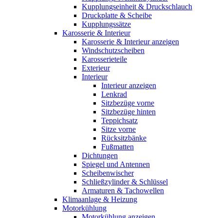
Kupplungseinheit & Druckschlauch
Druckplatte & Scheibe
Kupplungssätze
Karosserie & Interieur
Karosserie & Interieur anzeigen
Windschutzscheiben
Karosserieteile
Exterieur
Interieur
Interieur anzeigen
Lenkrad
Sitzbezüge vorne
Sitzbezüge hinten
Teppichsatz
Sitze vorne
Rücksitzbänke
Fußmatten
Dichtungen
Spiegel und Antennen
Scheibenwischer
Schließzylinder & Schlüssel
Armaturen & Tachowellen
Klimaanlage & Heizung
Motorkühlung
Motorkühlung anzeigen