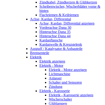
Zündkabel, Zündkerzen & Glühkerzen
Scheibenwischer, Wischerblätter vorne &
hinten
Flachriemen & Keilriemen
Achse, Kardan, Differential
Achse, Kardan, Differential anzeigen
Vorderachse Dana 30
Hinterachse Dana 35
Hinterachse Dana 44
Kardanflansche
Kardanwelle & Kreuzgelenk
Auspuff / Katalysator & Anbauteile
Bremsenteile
Elektrik
Elektrik anzeigen
Elektrik - Motor
Elektrik - Motor anzeigen
Lichtmaschine
Anlasser
Schalter und Sensoren
Zündung
Elektrik - Karosserie
Elektrik - Karosserie anzeigen
Wischerschalter
Glühlampen