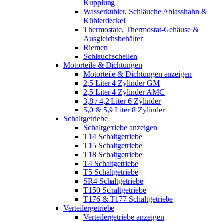
Kupplung
Wasserkühler, Schläuche Ablasshahn &
Kühlerdeckel
Thermostate, Thermostat-Gehäuse &
Ausgleichsbehälter
Riemen
Schlauchschellen
Motorteile & Dichtungen
Motorteile & Dichtungen anzeigen
2,5 Liter 4 Zylinder GM
2,5 Liter 4 Zylinder AMC
3,8 / 4,2 Liter 6 Zylinder
5,0 & 5,9 Liter 8 Zylinder
Schaltgetriebe
Schaltgetriebe anzeigen
T14 Schaltgetriebe
T15 Schaltgetriebe
T18 Schaltgetriebe
T4 Schaltgetriebe
T5 Schaltgetriebe
SR4 Schaltgetriebe
T150 Schaltgetriebe
T176 & T177 Schaltgetriebe
Verteilergetriebe
Verteilergetriebe anzeigen