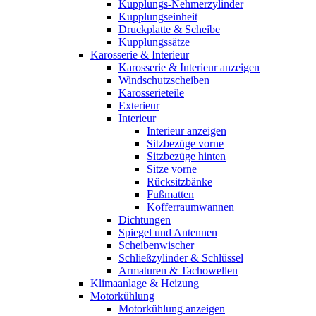
Kupplungs-Nehmerzylinder
Kupplungseinheit
Druckplatte & Scheibe
Kupplungssätze
Karosserie & Interieur
Karosserie & Interieur anzeigen
Windschutzscheiben
Karosserieteile
Exterieur
Interieur
Interieur anzeigen
Sitzbezüge vorne
Sitzbezüge hinten
Sitze vorne
Rücksitzbänke
Fußmatten
Kofferraumwannen
Dichtungen
Spiegel und Antennen
Scheibenwischer
Schließzylinder & Schlüssel
Armaturen & Tachowellen
Klimaanlage & Heizung
Motorkühlung
Motorkühlung anzeigen