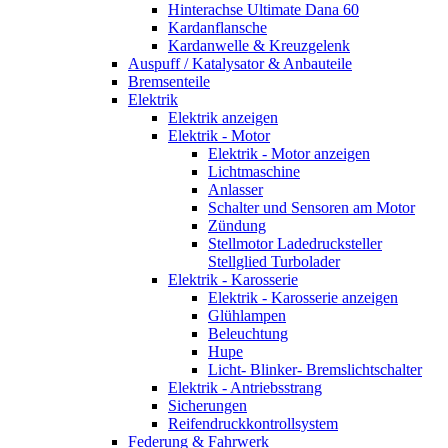
Hinterachse Ultimate Dana 60
Kardanflansche
Kardanwelle & Kreuzgelenk
Auspuff / Katalysator & Anbauteile
Bremsenteile
Elektrik
Elektrik anzeigen
Elektrik - Motor
Elektrik - Motor anzeigen
Lichtmaschine
Anlasser
Schalter und Sensoren am Motor
Zündung
Stellmotor Ladedrucksteller
Stellglied Turbolader
Elektrik - Karosserie
Elektrik - Karosserie anzeigen
Glühlampen
Beleuchtung
Hupe
Licht- Blinker- Bremslichtschalter
Elektrik - Antriebsstrang
Sicherungen
Reifendruckkontrollsystem
Federung & Fahrwerk