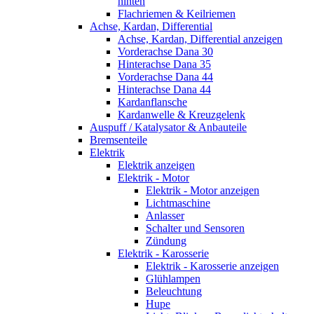
hinten
Flachriemen & Keilriemen
Achse, Kardan, Differential
Achse, Kardan, Differential anzeigen
Vorderachse Dana 30
Hinterachse Dana 35
Vorderachse Dana 44
Hinterachse Dana 44
Kardanflansche
Kardanwelle & Kreuzgelenk
Auspuff / Katalysator & Anbauteile
Bremsenteile
Elektrik
Elektrik anzeigen
Elektrik - Motor
Elektrik - Motor anzeigen
Lichtmaschine
Anlasser
Schalter und Sensoren
Zündung
Elektrik - Karosserie
Elektrik - Karosserie anzeigen
Glühlampen
Beleuchtung
Hupe