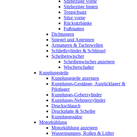
Sitzbezüge vorne
Sitzbezüge hinten
Teppichsatz
Sitze vorne
Rücksitzbänke
Fußmatten
Dichtungen
Spiegel und Antennen
Armaturen & Tachowellen
Schließzylinder & Schlüssel
Scheibenwischer
Scheibenwischer anzeigen
Wischerschalter
Kupplungsteile
Kupplungsteile anzeigen
Kupplungs-Gestänge, Ausrücklager &
Pilotlager
Kupplungs-Geberzylinder
Kupplungs-Nehmerzylinder
Druckschlauch
Druckplatte & Scheibe
Kupplungssätze
Motorkühlung
Motorkühlung anzeigen
Wasserpumpen, Rollen & Lüfter