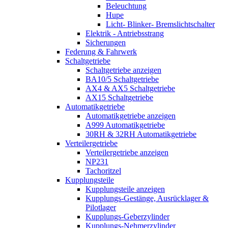
Beleuchtung
Hupe
Licht- Blinker- Bremslichtschalter
Elektrik - Antriebsstrang
Sicherungen
Federung & Fahrwerk
Schaltgetriebe
Schaltgetriebe anzeigen
BA10/5 Schaltgetriebe
AX4 & AX5 Schaltgetriebe
AX15 Schaltgetriebe
Automatikgetriebe
Automatikgetriebe anzeigen
A999 Automatikgetriebe
30RH & 32RH Automatikgetriebe
Verteilergetriebe
Verteilergetriebe anzeigen
NP231
Tachoritzel
Kupplungsteile
Kupplungsteile anzeigen
Kupplungs-Gestänge, Ausrücklager &
Pilotlager
Kupplungs-Geberzylinder
Kupplungs-Nehmerzylinder