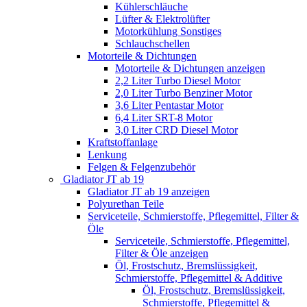
Kühlerschläuche
Lüfter & Elektrolüfter
Motorkühlung Sonstiges
Schlauchschellen
Motorteile & Dichtungen
Motorteile & Dichtungen anzeigen
2,2 Liter Turbo Diesel Motor
2,0 Liter Turbo Benziner Motor
3,6 Liter Pentastar Motor
6,4 Liter SRT-8 Motor
3,0 Liter CRD Diesel Motor
Kraftstoffanlage
Lenkung
Felgen & Felgenzubehör
Gladiator JT ab 19
Gladiator JT ab 19 anzeigen
Polyurethan Teile
Serviceteile, Schmierstoffe, Pflegemittel, Filter &
Öle
Serviceteile, Schmierstoffe, Pflegemittel,
Filter & Öle anzeigen
Öl, Frostschutz, Bremslüssigkeit,
Schmierstoffe, Pflegemittel & Additive
Öl, Frostschutz, Bremslüssigkeit,
Schmierstoffe, Pflegemittel &