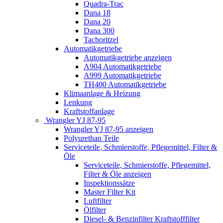
Quadra-Trac
Dana 18
Dana 20
Dana 300
Tachoritzel
Automatikgetriebe
Automatikgetriebe anzeigen
A904 Automatikgetriebe
A999 Automatikgetriebe
TH400 Automatikgetriebe
Klimaanlage & Heizung
Lenkung
Kraftstoffanlage
Wrangler YJ 87-95
Wrangler YJ 87-95 anzeigen
Polyurethan Teile
Serviceteile, Schmierstoffe, Pflegemittel, Filter &
Öle
Serviceteile, Schmierstoffe, Pflegemittel,
Filter & Öle anzeigen
Inspektionssätze
Master Filter Kit
Luftfilter
Ölfilter
Diesel- & Benzinfilter Kraftstofffilter