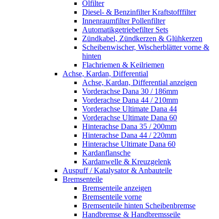
Ölfilter
Diesel- & Benzinfilter Kraftstofffilter
Innenraumfilter Pollenfilter
Automatikgetriebefilter Sets
Zündkabel, Zündkerzen & Glühkerzen
Scheibenwischer, Wischerblätter vorne &
hinten
Flachriemen & Keilriemen
Achse, Kardan, Differential
Achse, Kardan, Differential anzeigen
Vorderachse Dana 30 / 186mm
Vorderachse Dana 44 / 210mm
Vorderachse Ultimate Dana 44
Vorderachse Ultimate Dana 60
Hinterachse Dana 35 / 200mm
Hinterachse Dana 44 / 220mm
Hinterachse Ultimate Dana 60
Kardanflansche
Kardanwelle & Kreuzgelenk
Auspuff / Katalysator & Anbauteile
Bremsenteile
Bremsenteile anzeigen
Bremsenteile vorne
Bremsenteile hinten Scheibenbremse
Handbremse & Handbremsseile