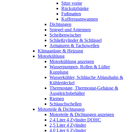
Sitze vorne
Rücksitzbänke
Fußmatten
Kofferraumwannen
Dichtungen
Spiegel und Antennen
Scheibenwischer
Schließzylinder & Schlüssel
Armaturen & Tachowellen
Klimaanlage & Heizung
Motorkühlung
Motorkühlung anzeigen
Wasserpumpen, Rollen & Lüfter
Kupplung
Wasserkühler, Schläuche Ablasshahn &
Kühlerdeckel
Thermostate, Thermostat-Gehäuse &
Ausgleichsbehälter
Riemen
Schlauchschellen
Motorteile & Dichtungen
Motorteile & Dichtungen anzeigen
2,4 Liter 4 Zylinder DOHC
2,5 Liter 4 Zylinder
4,0 Liter 6 Zylinder