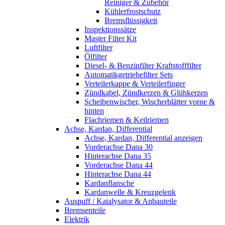
Reiniger & Zubehör
Kühlerfrostschutz
Bremsflüssigkeit
Inspektionssätze
Master Filter Kit
Luftfilter
Ölfilter
Diesel- & Benzinfilter Kraftstofffilter
Automatikgetriebefilter Sets
Verteilerkappe & Verteilerfinger
Zündkabel, Zündkerzen & Glühkerzen
Scheibenwischer, Wischerblätter vorne &
hinten
Flachriemen & Keilriemen
Achse, Kardan, Differential
Achse, Kardan, Differential anzeigen
Vorderachse Dana 30
Hinterachse Dana 35
Vorderachse Dana 44
Hinterachse Dana 44
Kardanflansche
Kardanwelle & Kreuzgelenk
Auspuff / Katalysator & Anbauteile
Bremsenteile
Elektrik