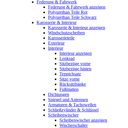
Federung & Fahrwerk
Federung & Fahrwerk anzeigen
Polyurethan Teile Rot
Polyurethan Teile Schwarz
Karosserie & Interieur
Karosserie & Interieur anzeigen
Windschutzscheiben
Karosserieteile
Exterieur
Interieur
Interieur anzeigen
Lenkrad
Sitzbezüge vorne
Sitzbezüge hinten
Teppichsatz
Sitze vorne
Rücksitzbänke
Fußmatten
Dichtungen
Spiegel und Antennen
Armaturen & Tachowellen
Schließzylinder & Schlüssel
Scheibenwischer
Scheibenwischer anzeigen
Wischerschalter