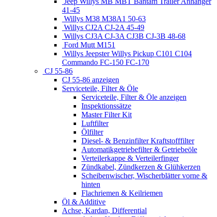
Jeep Willys MB MBT Bantam Trailer Anhänger
41-45
Willys M38 M38A1 50-63
Willys CJ2A CJ-2A 45-49
Willys CJ3A CJ-3A CJ3B CJ-3B 48-68
Ford Mutt M151
Willys Jeepster Willys Pickup C101 C104
Commando FC-150 FC-170
CJ 55-86
CJ 55-86 anzeigen
Serviceteile, Filter & Öle
Serviceteile, Filter & Öle anzeigen
Inspektionssätze
Master Filter Kit
Luftfilter
Ölfilter
Diesel- & Benzinfilter Kraftstofffilter
Automatikgetriebefilter & Getriebeöle
Verteilerkappe & Verteilerfinger
Zündkabel, Zündkerzen & Glühkerzen
Scheibenwischer, Wischerblätter vorne &
hinten
Flachriemen & Keilriemen
Öl & Additive
Achse, Kardan, Differential