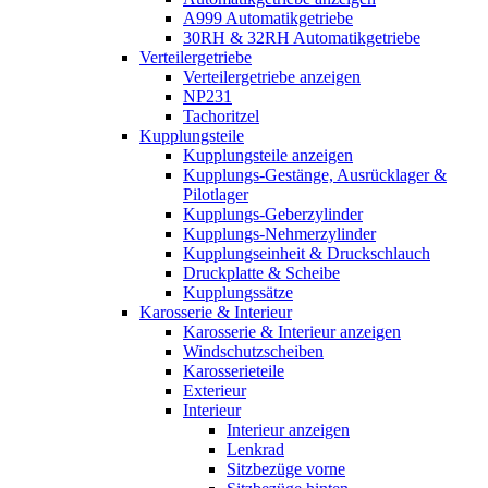
A999 Automatikgetriebe
30RH & 32RH Automatikgetriebe
Verteilergetriebe
Verteilergetriebe anzeigen
NP231
Tachoritzel
Kupplungsteile
Kupplungsteile anzeigen
Kupplungs-Gestänge, Ausrücklager &
Pilotlager
Kupplungs-Geberzylinder
Kupplungs-Nehmerzylinder
Kupplungseinheit & Druckschlauch
Druckplatte & Scheibe
Kupplungssätze
Karosserie & Interieur
Karosserie & Interieur anzeigen
Windschutzscheiben
Karosserieteile
Exterieur
Interieur
Interieur anzeigen
Lenkrad
Sitzbezüge vorne