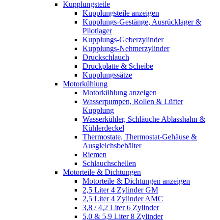
Kupplungsteile
Kupplungsteile anzeigen
Kupplungs-Gestänge, Ausrücklager &
Pilotlager
Kupplungs-Geberzylinder
Kupplungs-Nehmerzylinder
Druckschlauch
Druckplatte & Scheibe
Kupplungssätze
Motorkühlung
Motorkühlung anzeigen
Wasserpumpen, Rollen & Lüfter
Kupplung
Wasserkühler, Schläuche Ablasshahn &
Kühlerdeckel
Thermostate, Thermostat-Gehäuse &
Ausgleichsbehälter
Riemen
Schlauchschellen
Motorteile & Dichtungen
Motorteile & Dichtungen anzeigen
2,5 Liter 4 Zylinder GM
2,5 Liter 4 Zylinder AMC
3,8 / 4,2 Liter 6 Zylinder
5,0 & 5,9 Liter 8 Zylinder