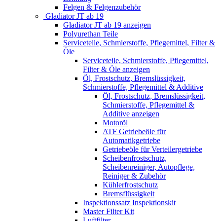
Felgen & Felgenzubehör
Gladiator JT ab 19
Gladiator JT ab 19 anzeigen
Polyurethan Teile
Serviceteile, Schmierstoffe, Pflegemittel, Filter &
Öle
Serviceteile, Schmierstoffe, Pflegemittel,
Filter & Öle anzeigen
Öl, Frostschutz, Bremslüssigkeit,
Schmierstoffe, Pflegemittel & Additive
Öl, Frostschutz, Bremslüssigkeit,
Schmierstoffe, Pflegemittel &
Additive anzeigen
Motoröl
ATF Getriebeöle für
Automatikgetriebe
Getriebeöle für Verteilergetriebe
Scheibenfrostschutz,
Scheibenreiniger, Autopflege,
Reiniger & Zubehör
Kühlerfrostschutz
Bremsflüssigkeit
Inspektionssatz Inspektionskit
Master Filter Kit
Luftfilter