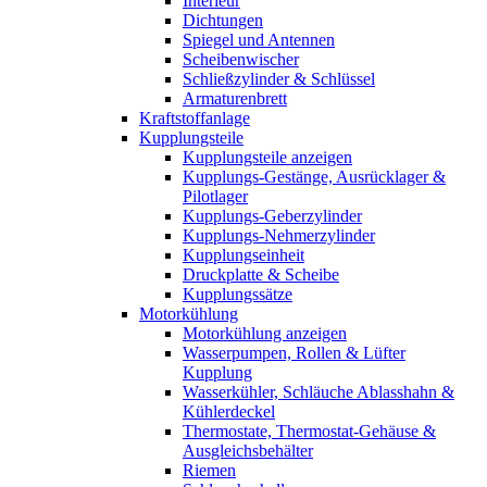
Interieur
Dichtungen
Spiegel und Antennen
Scheibenwischer
Schließzylinder & Schlüssel
Armaturenbrett
Kraftstoffanlage
Kupplungsteile
Kupplungsteile anzeigen
Kupplungs-Gestänge, Ausrücklager &
Pilotlager
Kupplungs-Geberzylinder
Kupplungs-Nehmerzylinder
Kupplungseinheit
Druckplatte & Scheibe
Kupplungssätze
Motorkühlung
Motorkühlung anzeigen
Wasserpumpen, Rollen & Lüfter
Kupplung
Wasserkühler, Schläuche Ablasshahn &
Kühlerdeckel
Thermostate, Thermostat-Gehäuse &
Ausgleichsbehälter
Riemen