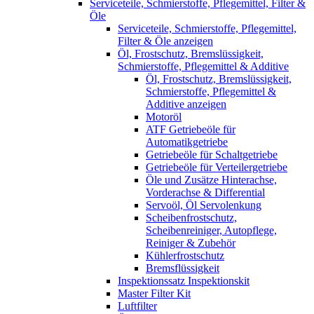
Serviceteile, Schmierstoffe, Pflegemittel, Filter &
Öle
Serviceteile, Schmierstoffe, Pflegemittel,
Filter & Öle anzeigen
Öl, Frostschutz, Bremslüssigkeit,
Schmierstoffe, Pflegemittel & Additive
Öl, Frostschutz, Bremslüssigkeit,
Schmierstoffe, Pflegemittel &
Additive anzeigen
Motoröl
ATF Getriebeöle für
Automatikgetriebe
Getriebeöle für Schaltgetriebe
Getriebeöle für Verteilergetriebe
Öle und Zusätze Hinterachse,
Vorderachse & Differential
Servoöl, Öl Servolenkung
Scheibenfrostschutz,
Scheibenreiniger, Autopflege,
Reiniger & Zubehör
Kühlerfrostschutz
Bremsflüssigkeit
Inspektionssatz Inspektionskit
Master Filter Kit
Luftfilter