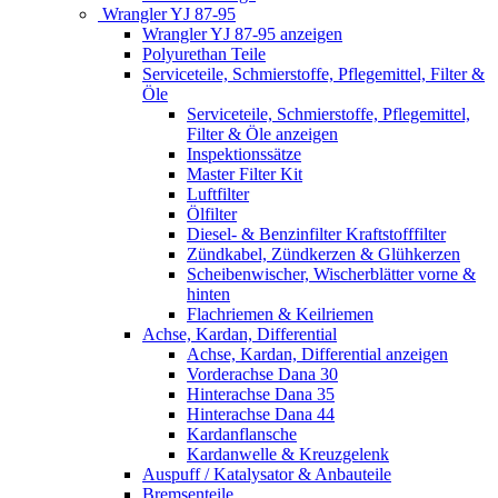
Wrangler YJ 87-95
Wrangler YJ 87-95 anzeigen
Polyurethan Teile
Serviceteile, Schmierstoffe, Pflegemittel, Filter &
Öle
Serviceteile, Schmierstoffe, Pflegemittel,
Filter & Öle anzeigen
Inspektionssätze
Master Filter Kit
Luftfilter
Ölfilter
Diesel- & Benzinfilter Kraftstofffilter
Zündkabel, Zündkerzen & Glühkerzen
Scheibenwischer, Wischerblätter vorne &
hinten
Flachriemen & Keilriemen
Achse, Kardan, Differential
Achse, Kardan, Differential anzeigen
Vorderachse Dana 30
Hinterachse Dana 35
Hinterachse Dana 44
Kardanflansche
Kardanwelle & Kreuzgelenk
Auspuff / Katalysator & Anbauteile
Bremsenteile