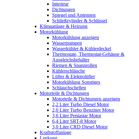
Interieur
Dichtungen
Spiegel und Antennen
Schließzylinder & Schlüssel
Klimaanlage & Heizung
Motorkühlung
Motorkühlung anzeigen
Wasserpumpen
Wasserkühler & Kühlerdeckel
Thermostate, Thermostat-Gehäuse &
Ausgleichsbehälter
Riemen & Spannrollen
Kühlerschläuche
Lüfter & Elektrolüfter
Motorkühlung Sonstiges
Schlauchschellen
Motorteile & Dichtungen
Motorteile & Dichtungen anzeigen
2,2 Liter Turbo Diesel Motor
2,0 Liter Turbo Benziner Motor
3,6 Liter Pentastar Motor
6,4 Liter SRT-8 Motor
3,0 Liter CRD Diesel Motor
Kraftstoffanlage
Lenkung