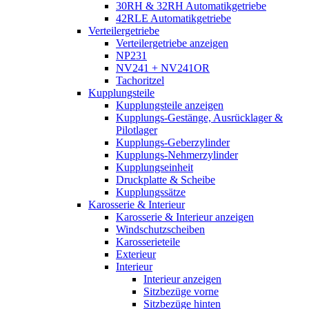
30RH & 32RH Automatikgetriebe
42RLE Automatikgetriebe
Verteilergetriebe
Verteilergetriebe anzeigen
NP231
NV241 + NV241OR
Tachoritzel
Kupplungsteile
Kupplungsteile anzeigen
Kupplungs-Gestänge, Ausrücklager &
Pilotlager
Kupplungs-Geberzylinder
Kupplungs-Nehmerzylinder
Kupplungseinheit
Druckplatte & Scheibe
Kupplungssätze
Karosserie & Interieur
Karosserie & Interieur anzeigen
Windschutzscheiben
Karosserieteile
Exterieur
Interieur
Interieur anzeigen
Sitzbezüge vorne
Sitzbezüge hinten