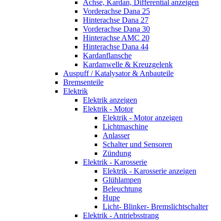
Achse, Kardan, Differential anzeigen
Vorderachse Dana 25
Hinterachse Dana 27
Vorderachse Dana 30
Hinterachse AMC 20
Hinterachse Dana 44
Kardanflansche
Kardanwelle & Kreuzgelenk
Auspuff / Katalysator & Anbauteile
Bremsenteile
Elektrik
Elektrik anzeigen
Elektrik - Motor
Elektrik - Motor anzeigen
Lichtmaschine
Anlasser
Schalter und Sensoren
Zündung
Elektrik - Karosserie
Elektrik - Karosserie anzeigen
Glühlampen
Beleuchtung
Hupe
Licht- Blinker- Bremslichtschalter
Elektrik - Antriebsstrang