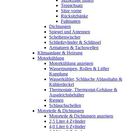
Sitzbezüge hinten
Teppichsatz
Sitze vorne
Rücksitzbänke
Fußmatten
Dichtungen
Spiegel und Antennen
Scheibenwischer
Schließzylinder & Schlüssel
Armaturen & Tachowellen
Klimaanlage & Heizung
Motorkühlung
Motorkühlung anzeigen
Wasserpumpen, Rollen & Lüfter
Kupplung
Wasserkühler, Schläuche Ablasshahn &
Kühlerdeckel
Thermostate, Thermostat-Gehäuse &
Ausgleichsbehälter
Riemen
Schlauchschellen
Motorteile & Dichtungen
Motorteile & Dichtungen anzeigen
2,5 Liter 4 Zylinder
4,0 Liter 6 Zylinder