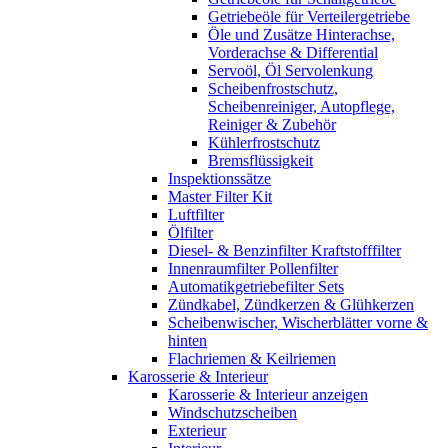
Getriebeöle für Verteilergetriebe
Öle und Zusätze Hinterachse,
Vorderachse & Differential
Servoöl, Öl Servolenkung
Scheibenfrostschutz,
Scheibenreiniger, Autopflege,
Reiniger & Zubehör
Kühlerfrostschutz
Bremsflüssigkeit
Inspektionssätze
Master Filter Kit
Luftfilter
Ölfilter
Diesel- & Benzinfilter Kraftstofffilter
Innenraumfilter Pollenfilter
Automatikgetriebefilter Sets
Zündkabel, Zündkerzen & Glühkerzen
Scheibenwischer, Wischerblätter vorne &
hinten
Flachriemen & Keilriemen
Karosserie & Interieur
Karosserie & Interieur anzeigen
Windschutzscheiben
Exterieur