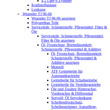
4,2 Liter 6 Zylinder
Kraftstoffanlage
Lenkung
Wrangler TJ 96-06
Wrangler TJ 96-06 anzeigen
Polyurethan Teile
Serviceteile, Schmierstoffe, Pflegemittel, Filter &
Öle
Serviceteile, Schmierstoffe, Pflegemittel,
Filter & Öle anzeigen
Öl, Frostschutz, Bremslüssigkeit,
Schmierstoffe, Pflegemittel & Additive
Öl, Frostschutz, Bremslüssigkeit,
Schmierstoffe, Pflegemittel &
Additive anzeigen
Motoröl
ATF Getriebeöle für
Automatikgetriebe
Getriebeöle für Schaltgetriebe
Getriebeöle für Verteilergetriebe
Öle und Zusätze Hinterachse,
Vorderachse & Differential
Servoöl, Öl Servolenkung
Scheibenfrostschutz,
Scheibenreiniger, Autopflege,