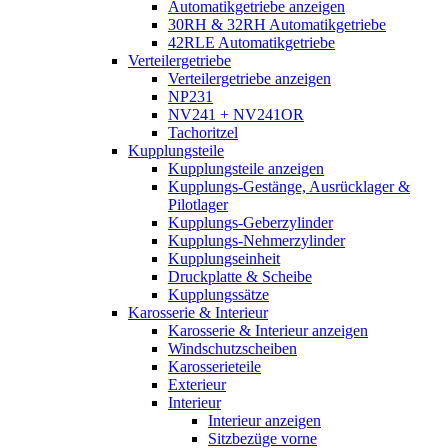
Automatikgetriebe anzeigen
30RH & 32RH Automatikgetriebe
42RLE Automatikgetriebe
Verteilergetriebe
Verteilergetriebe anzeigen
NP231
NV241 + NV241OR
Tachoritzel
Kupplungsteile
Kupplungsteile anzeigen
Kupplungs-Gestänge, Ausrücklager &
Pilotlager
Kupplungs-Geberzylinder
Kupplungs-Nehmerzylinder
Kupplungseinheit
Druckplatte & Scheibe
Kupplungssätze
Karosserie & Interieur
Karosserie & Interieur anzeigen
Windschutzscheiben
Karosserieteile
Exterieur
Interieur
Interieur anzeigen
Sitzbezüge vorne