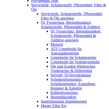
Polyurethan Teile
Serviceteile, Schmierstoffe, Pflegemittel, Filter &
Öle
Serviceteile, Schmierstoffe, Pflegemittel,
Filter & Öle anzeigen
Öl, Frostschutz, Bremslüssigkeit,
Schmierstoffe, Pflegemittel & Additive
Öl, Frostschutz, Bremslüssigkeit,
Schmierstoffe, Pflegemittel &
Additive anzeigen
Motoröl
ATF Getriebeöle für
Automatikgetriebe
Getriebeöle für Schaltgetriebe
Getriebeöle für Verteilergetriebe
Öle und Zusätze Hinterachse,
Vorderachse & Differential
Servoöl, Öl Servolenkung
Scheibenfrostschutz,
Scheibenreiniger, Autopflege,
Reiniger & Zubehör
Kühlerfrostschutz
Bremsflüssigkeit
Inspektionssatz Inspektionskit
Master Filter Kit