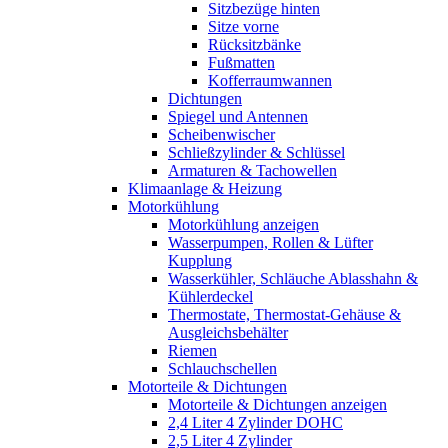
Sitzbezüge hinten
Sitze vorne
Rücksitzbänke
Fußmatten
Kofferraumwannen
Dichtungen
Spiegel und Antennen
Scheibenwischer
Schließzylinder & Schlüssel
Armaturen & Tachowellen
Klimaanlage & Heizung
Motorkühlung
Motorkühlung anzeigen
Wasserpumpen, Rollen & Lüfter
Kupplung
Wasserkühler, Schläuche Ablasshahn &
Kühlerdeckel
Thermostate, Thermostat-Gehäuse &
Ausgleichsbehälter
Riemen
Schlauchschellen
Motorteile & Dichtungen
Motorteile & Dichtungen anzeigen
2,4 Liter 4 Zylinder DOHC
2,5 Liter 4 Zylinder