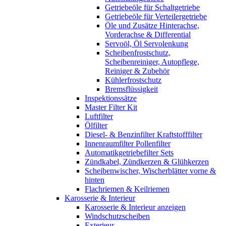
Getriebeöle für Schaltgetriebe
Getriebeöle für Verteilergetriebe
Öle und Zusätze Hinterachse,
Vorderachse & Differential
Servoöl, Öl Servolenkung
Scheibenfrostschutz,
Scheibenreiniger, Autopflege,
Reiniger & Zubehör
Kühlerfrostschutz
Bremsflüssigkeit
Inspektionssätze
Master Filter Kit
Luftfilter
Ölfilter
Diesel- & Benzinfilter Kraftstofffilter
Innenraumfilter Pollenfilter
Automatikgetriebefilter Sets
Zündkabel, Zündkerzen & Glühkerzen
Scheibenwischer, Wischerblätter vorne &
hinten
Flachriemen & Keilriemen
Karosserie & Interieur
Karosserie & Interieur anzeigen
Windschutzscheiben
Exterieur