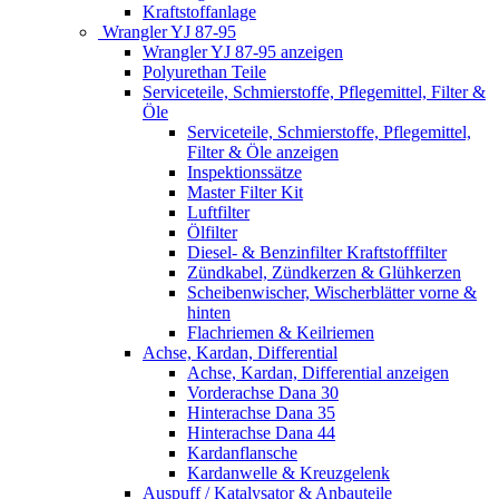
Kraftstoffanlage
Wrangler YJ 87-95
Wrangler YJ 87-95 anzeigen
Polyurethan Teile
Serviceteile, Schmierstoffe, Pflegemittel, Filter &
Öle
Serviceteile, Schmierstoffe, Pflegemittel,
Filter & Öle anzeigen
Inspektionssätze
Master Filter Kit
Luftfilter
Ölfilter
Diesel- & Benzinfilter Kraftstofffilter
Zündkabel, Zündkerzen & Glühkerzen
Scheibenwischer, Wischerblätter vorne &
hinten
Flachriemen & Keilriemen
Achse, Kardan, Differential
Achse, Kardan, Differential anzeigen
Vorderachse Dana 30
Hinterachse Dana 35
Hinterachse Dana 44
Kardanflansche
Kardanwelle & Kreuzgelenk
Auspuff / Katalysator & Anbauteile