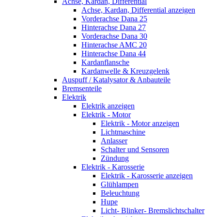
Achse, Kardan, Differential
Achse, Kardan, Differential anzeigen
Vorderachse Dana 25
Hinterachse Dana 27
Vorderachse Dana 30
Hinterachse AMC 20
Hinterachse Dana 44
Kardanflansche
Kardanwelle & Kreuzgelenk
Auspuff / Katalysator & Anbauteile
Bremsenteile
Elektrik
Elektrik anzeigen
Elektrik - Motor
Elektrik - Motor anzeigen
Lichtmaschine
Anlasser
Schalter und Sensoren
Zündung
Elektrik - Karosserie
Elektrik - Karosserie anzeigen
Glühlampen
Beleuchtung
Hupe
Licht- Blinker- Bremslichtschalter