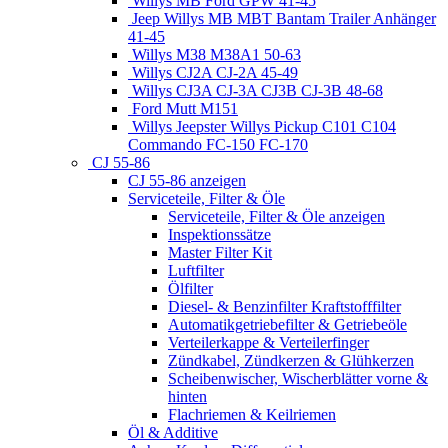
Willys MB Ford GPW 41-45
Jeep Willys MB MBT Bantam Trailer Anhänger
41-45
Willys M38 M38A1 50-63
Willys CJ2A CJ-2A 45-49
Willys CJ3A CJ-3A CJ3B CJ-3B 48-68
Ford Mutt M151
Willys Jeepster Willys Pickup C101 C104
Commando FC-150 FC-170
CJ 55-86
CJ 55-86 anzeigen
Serviceteile, Filter & Öle
Serviceteile, Filter & Öle anzeigen
Inspektionssätze
Master Filter Kit
Luftfilter
Ölfilter
Diesel- & Benzinfilter Kraftstofffilter
Automatikgetriebefilter & Getriebeöle
Verteilerkappe & Verteilerfinger
Zündkabel, Zündkerzen & Glühkerzen
Scheibenwischer, Wischerblätter vorne &
hinten
Flachriemen & Keilriemen
Öl & Additive