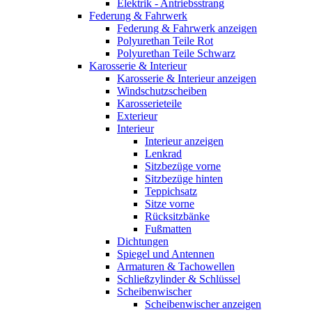
Elektrik - Antriebsstrang
Federung & Fahrwerk
Federung & Fahrwerk anzeigen
Polyurethan Teile Rot
Polyurethan Teile Schwarz
Karosserie & Interieur
Karosserie & Interieur anzeigen
Windschutzscheiben
Karosserieteile
Exterieur
Interieur
Interieur anzeigen
Lenkrad
Sitzbezüge vorne
Sitzbezüge hinten
Teppichsatz
Sitze vorne
Rücksitzbänke
Fußmatten
Dichtungen
Spiegel und Antennen
Armaturen & Tachowellen
Schließzylinder & Schlüssel
Scheibenwischer
Scheibenwischer anzeigen