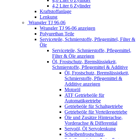
4,0 Liter 6 Zylinder
4,2 Liter 6 Zylinder
Kraftstoffanlage
Lenkung
Wrangler TJ 96-06
Wrangler TJ 96-06 anzeigen
Polyurethan Teile
Serviceteile, Schmierstoffe, Pflegemittel, Filter &
Öle
Serviceteile, Schmierstoffe, Pflegemittel,
Filter & Öle anzeigen
Öl, Frostschutz, Bremslüssigkeit,
Schmierstoffe, Pflegemittel & Additive
Öl, Frostschutz, Bremslüssigkeit,
Schmierstoffe, Pflegemittel &
Additive anzeigen
Motoröl
ATF Getriebeöle für
Automatikgetriebe
Getriebeöle für Schaltgetriebe
Getriebeöle für Verteilergetriebe
Öle und Zusätze Hinterachse,
Vorderachse & Differential
Servoöl, Öl Servolenkung
Scheibenfrostschutz,