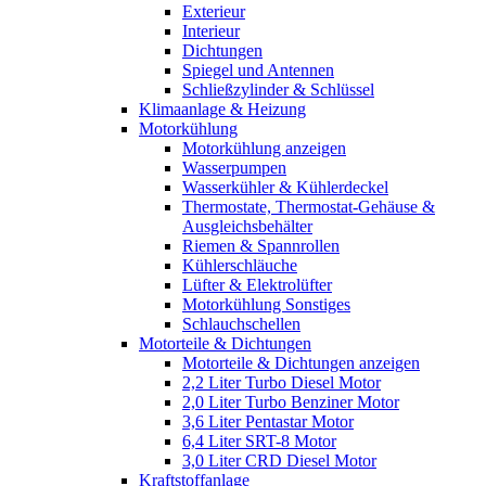
Exterieur
Interieur
Dichtungen
Spiegel und Antennen
Schließzylinder & Schlüssel
Klimaanlage & Heizung
Motorkühlung
Motorkühlung anzeigen
Wasserpumpen
Wasserkühler & Kühlerdeckel
Thermostate, Thermostat-Gehäuse &
Ausgleichsbehälter
Riemen & Spannrollen
Kühlerschläuche
Lüfter & Elektrolüfter
Motorkühlung Sonstiges
Schlauchschellen
Motorteile & Dichtungen
Motorteile & Dichtungen anzeigen
2,2 Liter Turbo Diesel Motor
2,0 Liter Turbo Benziner Motor
3,6 Liter Pentastar Motor
6,4 Liter SRT-8 Motor
3,0 Liter CRD Diesel Motor
Kraftstoffanlage