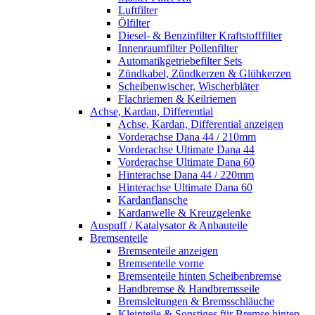
Luftfilter
Ölfilter
Diesel- & Benzinfilter Kraftstofffilter
Innenraumfilter Pollenfilter
Automatikgetriebefilter Sets
Zündkabel, Zündkerzen & Glühkerzen
Scheibenwischer, Wischerbläter
Flachriemen & Keilriemen
Achse, Kardan, Differential
Achse, Kardan, Differential anzeigen
Vorderachse Dana 44 / 210mm
Vorderachse Ultimate Dana 44
Vorderachse Ultimate Dana 60
Hinterachse Dana 44 / 220mm
Hinterachse Ultimate Dana 60
Kardanflansche
Kardanwelle & Kreuzgelenke
Auspuff / Katalysator & Anbauteile
Bremsenteile
Bremsenteile anzeigen
Bremsenteile vorne
Bremsenteile hinten Scheibenbremse
Handbremse & Handbremsseile
Bremsleitungen & Bremsschläuche
Kleinteile & Sonstiges für Bremse hinten