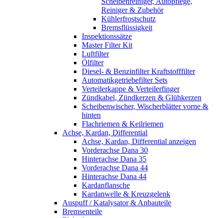
Scheibenreiniger, Autopflege,
Reiniger & Zubehör
Kühlerfrostschutz
Bremsflüssigkeit
Inspektionssätze
Master Filter Kit
Luftfilter
Ölfilter
Diesel- & Benzinfilter Kraftstofffilter
Automatikgetriebefilter Sets
Verteilerkappe & Verteilerfinger
Zündkabel, Zündkerzen & Glühkerzen
Scheibenwischer, Wischerblätter vorne &
hinten
Flachriemen & Keilriemen
Achse, Kardan, Differential
Achse, Kardan, Differential anzeigen
Vorderachse Dana 30
Hinterachse Dana 35
Vorderachse Dana 44
Hinterachse Dana 44
Kardanflansche
Kardanwelle & Kreuzgelenk
Auspuff / Katalysator & Anbauteile
Bremsenteile