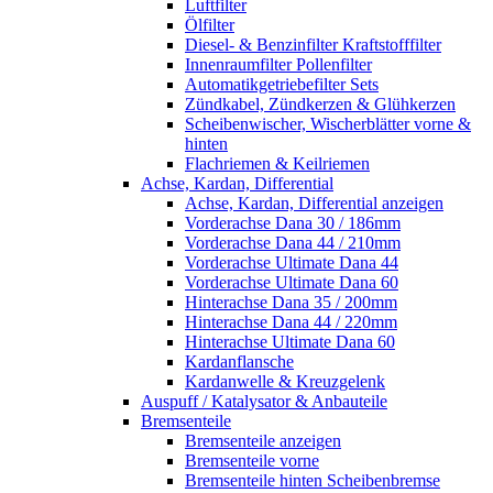
Luftfilter
Ölfilter
Diesel- & Benzinfilter Kraftstofffilter
Innenraumfilter Pollenfilter
Automatikgetriebefilter Sets
Zündkabel, Zündkerzen & Glühkerzen
Scheibenwischer, Wischerblätter vorne &
hinten
Flachriemen & Keilriemen
Achse, Kardan, Differential
Achse, Kardan, Differential anzeigen
Vorderachse Dana 30 / 186mm
Vorderachse Dana 44 / 210mm
Vorderachse Ultimate Dana 44
Vorderachse Ultimate Dana 60
Hinterachse Dana 35 / 200mm
Hinterachse Dana 44 / 220mm
Hinterachse Ultimate Dana 60
Kardanflansche
Kardanwelle & Kreuzgelenk
Auspuff / Katalysator & Anbauteile
Bremsenteile
Bremsenteile anzeigen
Bremsenteile vorne
Bremsenteile hinten Scheibenbremse