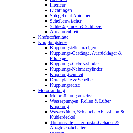
Interieur
Dichtungen
Spiegel und Antennen
Scheibenwischer
Schließzylinder & Schlüssel
Armaturenbrett
Kraftstoffanlage
Kupplungsteile
Kupplungsteile anzeigen
Kupplungs-Gestänge, Ausrücklager &
Pilotlager
Kupplungs-Geberzylinder
Kupplungs-Nehmerzylinder
Kupplungseinheit
Druckplatte & Scheibe
Kupplungssätze
Motorkühlung
Motorkühlung anzeigen
Wasserpumpen, Rollen & Lüfter
Kupplung
Wasserkühler, Schläuche Ablasshahn &
Kühlerdeckel
Thermostate, Thermostat-Gehäuse &
Ausgleichsbehälter