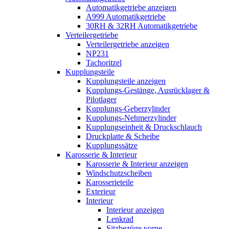
Automatikgetriebe anzeigen
A999 Automatikgetriebe
30RH & 32RH Automatikgetriebe
Verteilergetriebe
Verteilergetriebe anzeigen
NP231
Tachoritzel
Kupplungsteile
Kupplungsteile anzeigen
Kupplungs-Gestänge, Ausrücklager &
Pilotlager
Kupplungs-Geberzylinder
Kupplungs-Nehmerzylinder
Kupplungseinheit & Druckschlauch
Druckplatte & Scheibe
Kupplungssätze
Karosserie & Interieur
Karosserie & Interieur anzeigen
Windschutzscheiben
Karosserieteile
Exterieur
Interieur
Interieur anzeigen
Lenkrad
Sitzbezüge vorne