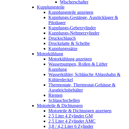
Wischerschalter
Kupplungsteile
Kupplungsteile anzeigen
Kupplungs-Gestänge, Ausrücklager &
Pilotlager
Kupplungs-Geberzylinder
Kupplungs-Nehmerzylinder
Druckschlauch
Druckplatte & Scheibe
Kupplungssätze
Motorkühlung
Motorkühlung anzeigen
Wasserpumpen, Rollen & Lüfter
Kupplung
Wasserkühler, Schläuche Ablasshahn &
Kühlerdeckel
Thermostate, Thermostat-Gehäuse &
Ausgleichsbehälter
Riemen
Schlauchschellen
Motorteile & Dichtungen
Motorteile & Dichtungen anzeigen
2,5 Liter 4 Zylinder GM
2,5 Liter 4 Zylinder AMC
3,8 / 4,2 Liter 6 Zylinder