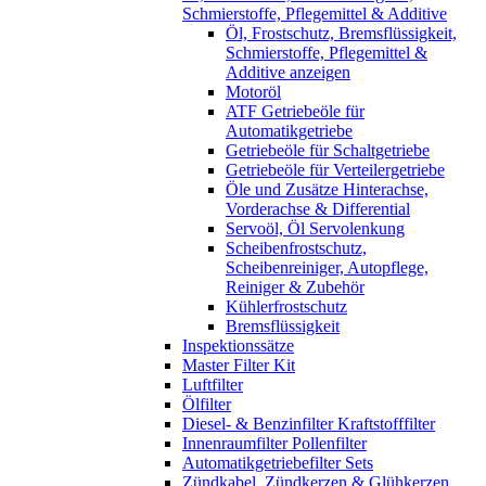
Schmierstoffe, Pflegemittel & Additive
Öl, Frostschutz, Bremsflüssigkeit,
Schmierstoffe, Pflegemittel &
Additive anzeigen
Motoröl
ATF Getriebeöle für
Automatikgetriebe
Getriebeöle für Schaltgetriebe
Getriebeöle für Verteilergetriebe
Öle und Zusätze Hinterachse,
Vorderachse & Differential
Servoöl, Öl Servolenkung
Scheibenfrostschutz,
Scheibenreiniger, Autopflege,
Reiniger & Zubehör
Kühlerfrostschutz
Bremsflüssigkeit
Inspektionssätze
Master Filter Kit
Luftfilter
Ölfilter
Diesel- & Benzinfilter Kraftstofffilter
Innenraumfilter Pollenfilter
Automatikgetriebefilter Sets
Zündkabel, Zündkerzen & Glühkerzen