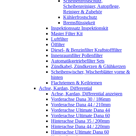
Scheibenfrostschutz,
Scheibenreiniger, Autopflege,
Reiniger & Zubehör
Kühlerfrostschutz
Bremsflüssigkeit
Inspektionssatz Inspektionskit
Master Filter Kit
Luftfilter
Ölfilter
Diesel- & Benzinfilter Kraftstofffilter
Innenraumfilter Pollenfilter
Automatikgetriebefilter Sets
Zündkabel, Zündkerzen & Glühkerzen
Scheibenwischer, Wischerblätter vorne &
hinten
Flachriemen & Keilriemen
Achse, Kardan, Differential
Achse, Kardan, Differential anzeigen
Vorderachse Dana 30 / 186mm
Vorderachse Dana 44 / 210mm
Vorderachse Ultimate Dana 44
Vorderachse Ultimate Dana 60
Hinterachse Dana 35 / 200mm
Hinterachse Dana 44 / 220mm
Hinterachse Ultimate Dana 60