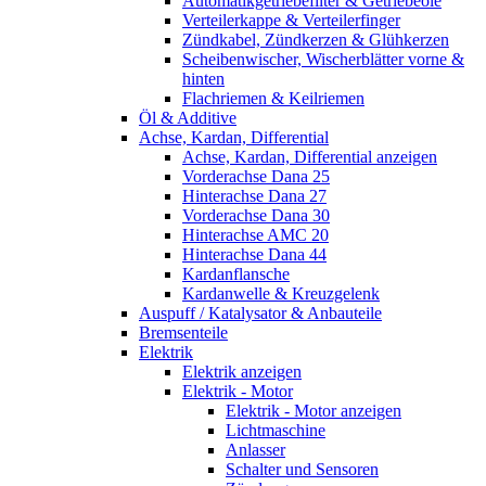
Automatikgetriebefilter & Getriebeöle
Verteilerkappe & Verteilerfinger
Zündkabel, Zündkerzen & Glühkerzen
Scheibenwischer, Wischerblätter vorne &
hinten
Flachriemen & Keilriemen
Öl & Additive
Achse, Kardan, Differential
Achse, Kardan, Differential anzeigen
Vorderachse Dana 25
Hinterachse Dana 27
Vorderachse Dana 30
Hinterachse AMC 20
Hinterachse Dana 44
Kardanflansche
Kardanwelle & Kreuzgelenk
Auspuff / Katalysator & Anbauteile
Bremsenteile
Elektrik
Elektrik anzeigen
Elektrik - Motor
Elektrik - Motor anzeigen
Lichtmaschine
Anlasser
Schalter und Sensoren