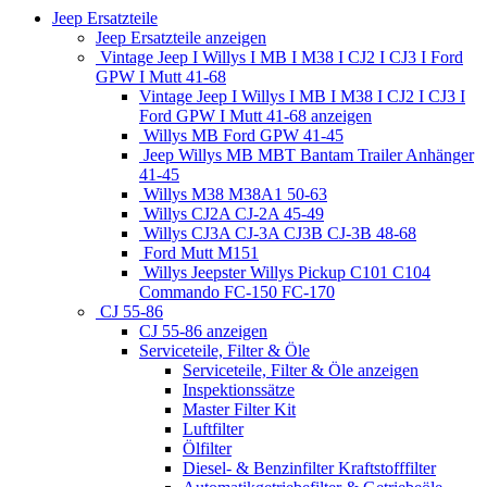
Jeep Ersatzteile
Jeep Ersatzteile anzeigen
Vintage Jeep I Willys I MB I M38 I CJ2 I CJ3 I Ford
GPW I Mutt 41-68
Vintage Jeep I Willys I MB I M38 I CJ2 I CJ3 I
Ford GPW I Mutt 41-68 anzeigen
Willys MB Ford GPW 41-45
Jeep Willys MB MBT Bantam Trailer Anhänger
41-45
Willys M38 M38A1 50-63
Willys CJ2A CJ-2A 45-49
Willys CJ3A CJ-3A CJ3B CJ-3B 48-68
Ford Mutt M151
Willys Jeepster Willys Pickup C101 C104
Commando FC-150 FC-170
CJ 55-86
CJ 55-86 anzeigen
Serviceteile, Filter & Öle
Serviceteile, Filter & Öle anzeigen
Inspektionssätze
Master Filter Kit
Luftfilter
Ölfilter
Diesel- & Benzinfilter Kraftstofffilter