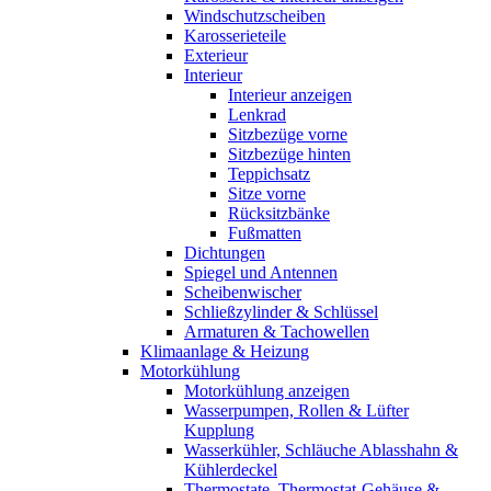
Windschutzscheiben
Karosserieteile
Exterieur
Interieur
Interieur anzeigen
Lenkrad
Sitzbezüge vorne
Sitzbezüge hinten
Teppichsatz
Sitze vorne
Rücksitzbänke
Fußmatten
Dichtungen
Spiegel und Antennen
Scheibenwischer
Schließzylinder & Schlüssel
Armaturen & Tachowellen
Klimaanlage & Heizung
Motorkühlung
Motorkühlung anzeigen
Wasserpumpen, Rollen & Lüfter
Kupplung
Wasserkühler, Schläuche Ablasshahn &
Kühlerdeckel
Thermostate, Thermostat-Gehäuse &