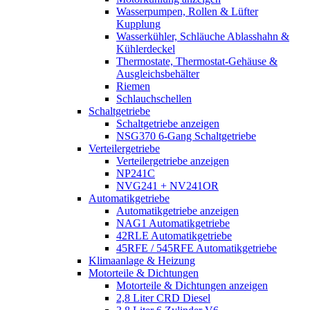
Wasserpumpen, Rollen & Lüfter
Kupplung
Wasserkühler, Schläuche Ablasshahn &
Kühlerdeckel
Thermostate, Thermostat-Gehäuse &
Ausgleichsbehälter
Riemen
Schlauchschellen
Schaltgetriebe
Schaltgetriebe anzeigen
NSG370 6-Gang Schaltgetriebe
Verteilergetriebe
Verteilergetriebe anzeigen
NP241C
NVG241 + NV241OR
Automatikgetriebe
Automatikgetriebe anzeigen
NAG1 Automatikgetriebe
42RLE Automatikgetriebe
45RFE / 545RFE Automatikgetriebe
Klimaanlage & Heizung
Motorteile & Dichtungen
Motorteile & Dichtungen anzeigen
2,8 Liter CRD Diesel