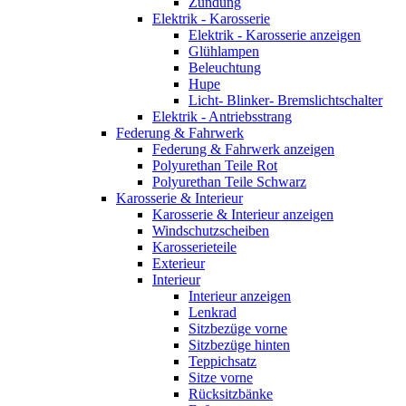
Zündung
Elektrik - Karosserie
Elektrik - Karosserie anzeigen
Glühlampen
Beleuchtung
Hupe
Licht- Blinker- Bremslichtschalter
Elektrik - Antriebsstrang
Federung & Fahrwerk
Federung & Fahrwerk anzeigen
Polyurethan Teile Rot
Polyurethan Teile Schwarz
Karosserie & Interieur
Karosserie & Interieur anzeigen
Windschutzscheiben
Karosserieteile
Exterieur
Interieur
Interieur anzeigen
Lenkrad
Sitzbezüge vorne
Sitzbezüge hinten
Teppichsatz
Sitze vorne
Rücksitzbänke