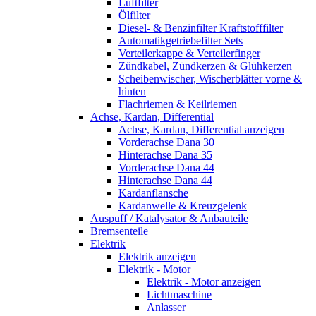
Luftfilter
Ölfilter
Diesel- & Benzinfilter Kraftstofffilter
Automatikgetriebefilter Sets
Verteilerkappe & Verteilerfinger
Zündkabel, Zündkerzen & Glühkerzen
Scheibenwischer, Wischerblätter vorne &
hinten
Flachriemen & Keilriemen
Achse, Kardan, Differential
Achse, Kardan, Differential anzeigen
Vorderachse Dana 30
Hinterachse Dana 35
Vorderachse Dana 44
Hinterachse Dana 44
Kardanflansche
Kardanwelle & Kreuzgelenk
Auspuff / Katalysator & Anbauteile
Bremsenteile
Elektrik
Elektrik anzeigen
Elektrik - Motor
Elektrik - Motor anzeigen
Lichtmaschine
Anlasser