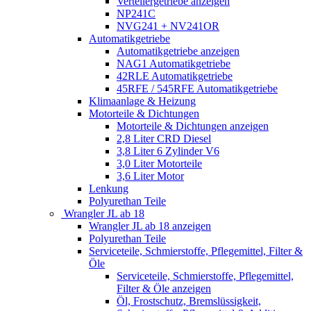
Verteilergetriebe anzeigen
NP241C
NVG241 + NV241OR
Automatikgetriebe
Automatikgetriebe anzeigen
NAG1 Automatikgetriebe
42RLE Automatikgetriebe
45RFE / 545RFE Automatikgetriebe
Klimaanlage & Heizung
Motorteile & Dichtungen
Motorteile & Dichtungen anzeigen
2,8 Liter CRD Diesel
3,8 Liter 6 Zylinder V6
3,0 Liter Motorteile
3,6 Liter Motor
Lenkung
Polyurethan Teile
Wrangler JL ab 18
Wrangler JL ab 18 anzeigen
Polyurethan Teile
Serviceteile, Schmierstoffe, Pflegemittel, Filter &
Öle
Serviceteile, Schmierstoffe, Pflegemittel,
Filter & Öle anzeigen
Öl, Frostschutz, Bremslüssigkeit,