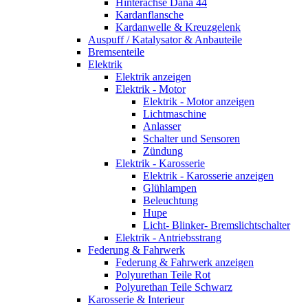
Hinterachse Dana 44
Kardanflansche
Kardanwelle & Kreuzgelenk
Auspuff / Katalysator & Anbauteile
Bremsenteile
Elektrik
Elektrik anzeigen
Elektrik - Motor
Elektrik - Motor anzeigen
Lichtmaschine
Anlasser
Schalter und Sensoren
Zündung
Elektrik - Karosserie
Elektrik - Karosserie anzeigen
Glühlampen
Beleuchtung
Hupe
Licht- Blinker- Bremslichtschalter
Elektrik - Antriebsstrang
Federung & Fahrwerk
Federung & Fahrwerk anzeigen
Polyurethan Teile Rot
Polyurethan Teile Schwarz
Karosserie & Interieur