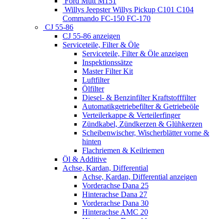
Ford Mutt M151
Willys Jeepster Willys Pickup C101 C104
Commando FC-150 FC-170
CJ 55-86
CJ 55-86 anzeigen
Serviceteile, Filter & Öle
Serviceteile, Filter & Öle anzeigen
Inspektionssätze
Master Filter Kit
Luftfilter
Ölfilter
Diesel- & Benzinfilter Kraftstofffilter
Automatikgetriebefilter & Getriebeöle
Verteilerkappe & Verteilerfinger
Zündkabel, Zündkerzen & Glühkerzen
Scheibenwischer, Wischerblätter vorne &
hinten
Flachriemen & Keilriemen
Öl & Additive
Achse, Kardan, Differential
Achse, Kardan, Differential anzeigen
Vorderachse Dana 25
Hinterachse Dana 27
Vorderachse Dana 30
Hinterachse AMC 20