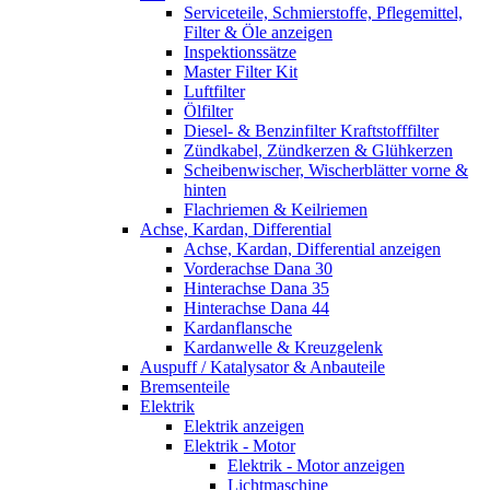
Serviceteile, Schmierstoffe, Pflegemittel,
Filter & Öle anzeigen
Inspektionssätze
Master Filter Kit
Luftfilter
Ölfilter
Diesel- & Benzinfilter Kraftstofffilter
Zündkabel, Zündkerzen & Glühkerzen
Scheibenwischer, Wischerblätter vorne &
hinten
Flachriemen & Keilriemen
Achse, Kardan, Differential
Achse, Kardan, Differential anzeigen
Vorderachse Dana 30
Hinterachse Dana 35
Hinterachse Dana 44
Kardanflansche
Kardanwelle & Kreuzgelenk
Auspuff / Katalysator & Anbauteile
Bremsenteile
Elektrik
Elektrik anzeigen
Elektrik - Motor
Elektrik - Motor anzeigen
Lichtmaschine