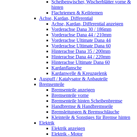
Scheibenwischer, Wischerblätter vorne &
hinten
Flachriemen & Keilriemen
Achse, Kardan, Differential
Achse, Kardan, Differential anzeigen
Vorderachse Dana 30 / 186mm
Vorderachse Dana 44 / 210mm
Vorderachse Ultimate Dana 44
Vorderachse Ultimate Dana 60
Hinterachse Dana 35 / 200mm
Hinterachse Dana 44 / 220mm
Hinterachse Ultimate Dana 60
Kardanflansche
Kardanwelle & Kreuzgelenk
Auspuff / Katalysator & Anbauteile
Bremsenteile
Bremsenteile anzeigen
Bremsenteile vorne
Bremsenteile hinten Scheibenbremse
Handbremse & Handbremsseile
Bremsleitungen & Bremsschläuche
Kleinteile & Sonstiges für Bremse hinten
Elektrik
Elektrik anzeigen
Elektrik - Motor