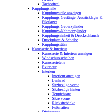
Tachoritzel
Kupplungsteile
Kupplungsteile anzeigen
Kupplungs-Gestänge, Ausrücklager &
Pilotlager
Kupplungs-Geberzylinder
Kupplungs-Nehmerzylinder
Kupplungseinheit & Druckschlauch
Druckplatte & Scheibe
Kupplungssätze
Karosserie & Interieur
Karosserie & Interieur anzeigen
Windschutzscheiben
Karosserieteile
Exterieur
Interieur
Interieur anzeigen
Lenkrad
Sitzbezüge vorne
Sitzbezüge hinten
Teppichsatz
Sitze vorne
Rücksitzbänke
Fußmatten
Dichtungen