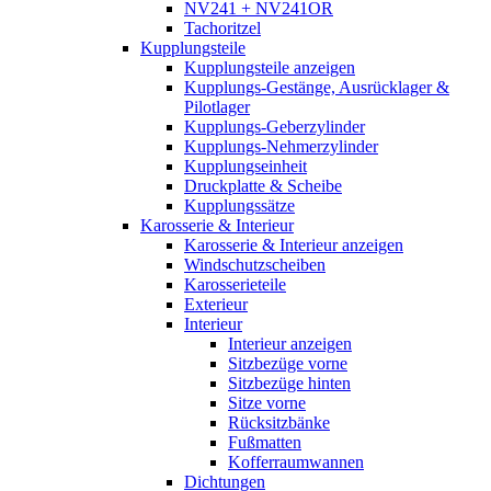
NV241 + NV241OR
Tachoritzel
Kupplungsteile
Kupplungsteile anzeigen
Kupplungs-Gestänge, Ausrücklager &
Pilotlager
Kupplungs-Geberzylinder
Kupplungs-Nehmerzylinder
Kupplungseinheit
Druckplatte & Scheibe
Kupplungssätze
Karosserie & Interieur
Karosserie & Interieur anzeigen
Windschutzscheiben
Karosserieteile
Exterieur
Interieur
Interieur anzeigen
Sitzbezüge vorne
Sitzbezüge hinten
Sitze vorne
Rücksitzbänke
Fußmatten
Kofferraumwannen
Dichtungen