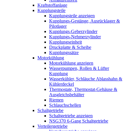
Kraftstoffanlage
Kupplungsteile
Kupplungsteile anzeigen
Kupplungs-Gestänge, Ausrücklager &
Pilotlager
Kupplungs-Geberzylinder
Kupplungs-Nehmerzylinder
Kupplungseinheit
Druckplatte & Scheibe
Kupplungssätze
Motorkühlung
Motorkühlung anzeigen
Wasserpumpen, Rollen & Lüfter
Kupplung
Wasserkühler, Schläuche Ablasshahn &
Kühlerdeckel
Thermostate, Thermostat-Gehäuse &
Ausgleichsbehälter
Riemen
Schlauchschellen
Schaltgetriebe
Schaltgetriebe anzeigen
NSG370 6-Gang Schaltgetriebe
Verteilergetriebe