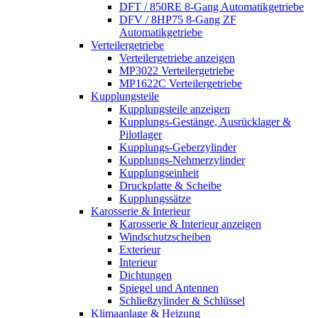
DFT / 850RE 8-Gang Automatikgetriebe
DFV / 8HP75 8-Gang ZF
Automatikgetriebe
Verteilergetriebe
Verteilergetriebe anzeigen
MP3022 Verteilergetriebe
MP1622C Verteilergetriebe
Kupplungsteile
Kupplungsteile anzeigen
Kupplungs-Gestänge, Ausrücklager &
Pilotlager
Kupplungs-Geberzylinder
Kupplungs-Nehmerzylinder
Kupplungseinheit
Druckplatte & Scheibe
Kupplungssätze
Karosserie & Interieur
Karosserie & Interieur anzeigen
Windschutzscheiben
Exterieur
Interieur
Dichtungen
Spiegel und Antennen
Schließzylinder & Schlüssel
Klimaanlage & Heizung