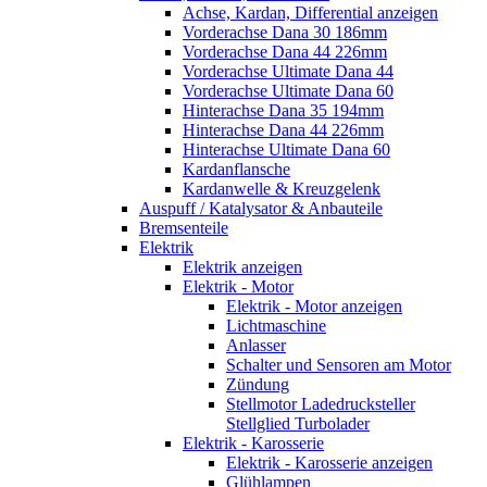
Achse, Kardan, Differential anzeigen
Vorderachse Dana 30 186mm
Vorderachse Dana 44 226mm
Vorderachse Ultimate Dana 44
Vorderachse Ultimate Dana 60
Hinterachse Dana 35 194mm
Hinterachse Dana 44 226mm
Hinterachse Ultimate Dana 60
Kardanflansche
Kardanwelle & Kreuzgelenk
Auspuff / Katalysator & Anbauteile
Bremsenteile
Elektrik
Elektrik anzeigen
Elektrik - Motor
Elektrik - Motor anzeigen
Lichtmaschine
Anlasser
Schalter und Sensoren am Motor
Zündung
Stellmotor Ladedrucksteller
Stellglied Turbolader
Elektrik - Karosserie
Elektrik - Karosserie anzeigen
Glühlampen