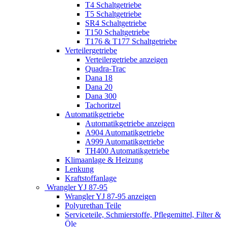
T4 Schaltgetriebe
T5 Schaltgetriebe
SR4 Schaltgetriebe
T150 Schaltgetriebe
T176 & T177 Schaltgetriebe
Verteilergetriebe
Verteilergetriebe anzeigen
Quadra-Trac
Dana 18
Dana 20
Dana 300
Tachoritzel
Automatikgetriebe
Automatikgetriebe anzeigen
A904 Automatikgetriebe
A999 Automatikgetriebe
TH400 Automatikgetriebe
Klimaanlage & Heizung
Lenkung
Kraftstoffanlage
Wrangler YJ 87-95
Wrangler YJ 87-95 anzeigen
Polyurethan Teile
Serviceteile, Schmierstoffe, Pflegemittel, Filter &
Öle