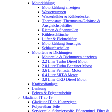
Motorkühlung
Motorkühlung anzeigen
Wasserpumpen
Wasserkühler & Kühlerdeckel
Thermostate, Thermostat-Gehäuse &
Ausgleichsbehälter
Riemen & Spannrollen
Kühlerschläuche
Lüfter & Elektrolüfter
Motorkühlung Sonstiges
Schlauchschellen
Motorteile & Dichtungen
Motorteile & Dichtungen anzeigen
2,2 Liter Turbo Diesel Motor
2,0 Liter Turbo Benziner Motor
3,6 Liter Pentastar Motor
6,4 Liter SRT-8 Motor
3,0 Liter CRD Diesel Motor
Kraftstoffanlage
Lenkung
Felgen & Felgenzubehör
Gladiator JT ab 19
Gladiator JT ab 19 anzeigen
Polyurethan Teile
Serviceteile, Schmierstoffe, Pflegemittel, Filter &