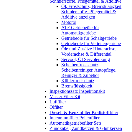
Schmierstoffe, Pflegemittel & Additive
Öl, Frostschutz, Bremslüssigkeit,
Schmierstoffe, Pflegemittel &
Additive anzeigen
Motoröl
ATF Getriebeöle für
Automatikgetriebe
Getriebeöle für Schaltgetriebe
Getriebeöle für Verteilergetriebe
Öle und Zusätze Hinterachse,
Vorderachse & Differential
Servoöl, Öl Servolenkung
Scheibenfrostschutz,
Scheibenreiniger, Autopflege,
Reiniger & Zubehör
Kühlerfrostschutz
Bremsflüssigkeit
Inspektionssatz Inspektionskit
Master Filter Kit
Luftfilter
Ölfilter
Diesel- & Benzinfilter Kraftstofffilter
Innenraumfilter Pollenfilter
Automatikgetriebefilter Sets
Zündkabel, Zündkerzen & Glühkerzen