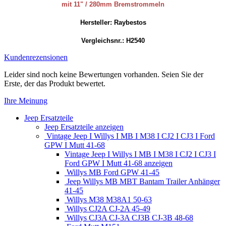
mit 11" / 280mm Bremstrommeln
Hersteller: Raybestos
Vergleichsnr.: H2540
Kundenrezensionen
Leider sind noch keine Bewertungen vorhanden. Seien Sie der
Erste, der das Produkt bewertet.
Ihre Meinung
Jeep Ersatzteile
Jeep Ersatzteile anzeigen
Vintage Jeep I Willys I MB I M38 I CJ2 I CJ3 I Ford
GPW I Mutt 41-68
Vintage Jeep I Willys I MB I M38 I CJ2 I CJ3 I
Ford GPW I Mutt 41-68 anzeigen
Willys MB Ford GPW 41-45
Jeep Willys MB MBT Bantam Trailer Anhänger
41-45
Willys M38 M38A1 50-63
Willys CJ2A CJ-2A 45-49
Willys CJ3A CJ-3A CJ3B CJ-3B 48-68