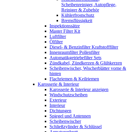
Scheibenreiniger, Autopflege,
Reiniger & Zubehör
Kühlerfrostschutz
Bremsflüssigkeit
Inspektionssätze
Master Filter Kit
Luftfilter
Ölfilter
Diesel- & Benzinfilter Kraftstofffilter
Innenraumfilter Pollenfilter
Automatikgetriebefilter Sets
Zündkabel, Zündkerzen & Glühkerzen
Scheibenwischer, Wischerblätter vorne &
hinten
Flachriemen & Keilriemen
Karosserie & Interieur
Karosserie & Interieur anzeigen
Windschutzscheiben
Exterieur
Interieur
Dichtungen
Spiegel und Antennen
Scheibenwischer
Schließzylinder & Schlüssel
Armaturenbrett