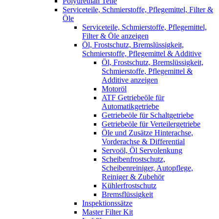
Polyurethan Teile
Serviceteile, Schmierstoffe, Pflegemittel, Filter &
Öle
Serviceteile, Schmierstoffe, Pflegemittel,
Filter & Öle anzeigen
Öl, Frostschutz, Bremslüssigkeit,
Schmierstoffe, Pflegemittel & Additive
Öl, Frostschutz, Bremslüssigkeit,
Schmierstoffe, Pflegemittel &
Additive anzeigen
Motoröl
ATF Getriebeöle für
Automatikgetriebe
Getriebeöle für Schaltgetriebe
Getriebeöle für Verteilergetriebe
Öle und Zusätze Hinterachse,
Vorderachse & Differential
Servoöl, Öl Servolenkung
Scheibenfrostschutz,
Scheibenreiniger, Autopflege,
Reiniger & Zubehör
Kühlerfrostschutz
Bremsflüssigkeit
Inspektionssätze
Master Filter Kit