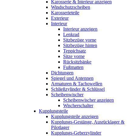
Karosserie & Interieur anzeigen
Windschutzscheiben
Karosserieteile
Exterieur
Interieur
Interieur anzeigen
Lenkrad
Sitzbezüge vorne
Sitzbezüge hinten
Teppichsatz
Sitze vorne
Rücksitzbänke
Fußmatten
Dichtungen
Spiegel und Antennen
Armaturen & Tachowellen
Schließzylinder & Schlüssel
Scheibenwischer
Scheibenwischer anzeigen
Wischerschalter
Kupplungsteile
Kupplungsteile anzeigen
Kupplungs-Gestänge, Ausrücklager &
Pilotlager
Kupplungs-Geberzylinder