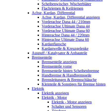
Scheibenwischer, Wischerbläter
Flachriemen & Keilriemen
Achse, Kardan, Differential
Achse, Kardan, Differential anzeigen
Vorderachse Dana 44 / 210mm
Vorderachse Ultimate Dana 44
Vorderachse Ultimate Dana 60
Hinterachse Dana 44 / 220mm
Hinterachse Ultimate Dana 60
Kardanflansche
Kardanwelle & Kreuzgelenke
Auspuff / Katalysator & Anbauteile
Bremsenteile
Bremsenteile anzeigen
Bremsenteile vorne
Bremsenteile hinten Scheibenbremse
Handbremse & Handbremsseile
Bremsleitungen & Bremsschläuche
Kleinteile & Sonstiges für Bremse hinten
Elektrik
Elektrik anzeigen
Elektrik - Motor
Elektrik - Motor anzeigen
Schalter und Sensoren
Zündung