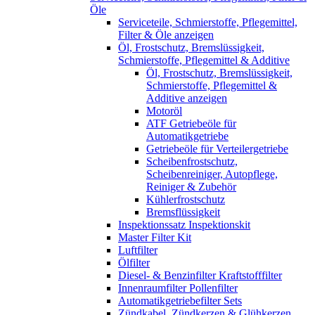
Öle
Serviceteile, Schmierstoffe, Pflegemittel,
Filter & Öle anzeigen
Öl, Frostschutz, Bremslüssigkeit,
Schmierstoffe, Pflegemittel & Additive
Öl, Frostschutz, Bremslüssigkeit,
Schmierstoffe, Pflegemittel &
Additive anzeigen
Motoröl
ATF Getriebeöle für
Automatikgetriebe
Getriebeöle für Verteilergetriebe
Scheibenfrostschutz,
Scheibenreiniger, Autopflege,
Reiniger & Zubehör
Kühlerfrostschutz
Bremsflüssigkeit
Inspektionssatz Inspektionskit
Master Filter Kit
Luftfilter
Ölfilter
Diesel- & Benzinfilter Kraftstofffilter
Innenraumfilter Pollenfilter
Automatikgetriebefilter Sets
Zündkabel, Zündkerzen & Glühkerzen