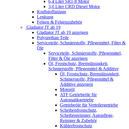
6,4 Liter SRT-8 Motor
3,0 Liter CRD Diesel Motor
Kraftstoffanlage
Lenkung
Felgen & Felgenzubehör
Gladiator JT ab 19
Gladiator JT ab 19 anzeigen
Polyurethan Teile
Serviceteile, Schmierstoffe, Pflegemittel, Filter &
Öle
Serviceteile, Schmierstoffe, Pflegemittel,
Filter & Öle anzeigen
Öl, Frostschutz, Bremslüssigkeit,
Schmierstoffe, Pflegemittel & Additive
Öl, Frostschutz, Bremslüssigkeit,
Schmierstoffe, Pflegemittel &
Additive anzeigen
Motoröl
ATF Getriebeöle für
Automatikgetriebe
Getriebeöle für Verteilergetriebe
Scheibenfrostschutz,
Scheibenreiniger, Autopflege,
Reiniger & Zubehör
Kühlerfrostschutz