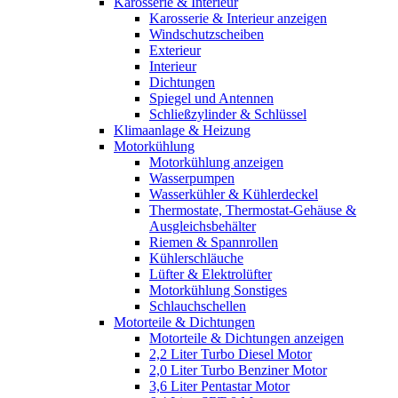
Karosserie & Interieur
Karosserie & Interieur anzeigen
Windschutzscheiben
Exterieur
Interieur
Dichtungen
Spiegel und Antennen
Schließzylinder & Schlüssel
Klimaanlage & Heizung
Motorkühlung
Motorkühlung anzeigen
Wasserpumpen
Wasserkühler & Kühlerdeckel
Thermostate, Thermostat-Gehäuse &
Ausgleichsbehälter
Riemen & Spannrollen
Kühlerschläuche
Lüfter & Elektrolüfter
Motorkühlung Sonstiges
Schlauchschellen
Motorteile & Dichtungen
Motorteile & Dichtungen anzeigen
2,2 Liter Turbo Diesel Motor
2,0 Liter Turbo Benziner Motor
3,6 Liter Pentastar Motor