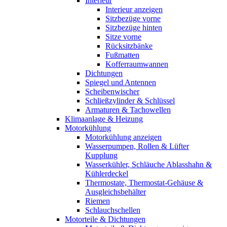
Interieur
Interieur anzeigen
Sitzbezüge vorne
Sitzbezüge hinten
Sitze vorne
Rücksitzbänke
Fußmatten
Kofferraumwannen
Dichtungen
Spiegel und Antennen
Scheibenwischer
Schließzylinder & Schlüssel
Armaturen & Tachowellen
Klimaanlage & Heizung
Motorkühlung
Motorkühlung anzeigen
Wasserpumpen, Rollen & Lüfter
Kupplung
Wasserkühler, Schläuche Ablasshahn &
Kühlerdeckel
Thermostate, Thermostat-Gehäuse &
Ausgleichsbehälter
Riemen
Schlauchschellen
Motorteile & Dichtungen