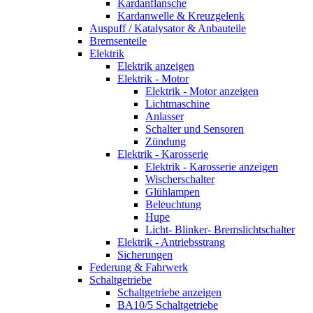
Kardanflansche
Kardanwelle & Kreuzgelenk
Auspuff / Katalysator & Anbauteile
Bremsenteile
Elektrik
Elektrik anzeigen
Elektrik - Motor
Elektrik - Motor anzeigen
Lichtmaschine
Anlasser
Schalter und Sensoren
Zündung
Elektrik - Karosserie
Elektrik - Karosserie anzeigen
Wischerschalter
Glühlampen
Beleuchtung
Hupe
Licht- Blinker- Bremslichtschalter
Elektrik - Antriebsstrang
Sicherungen
Federung & Fahrwerk
Schaltgetriebe
Schaltgetriebe anzeigen
BA10/5 Schaltgetriebe