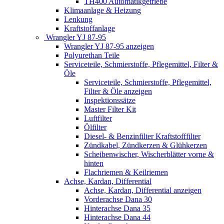
TH400 Automatikgetriebe
Klimaanlage & Heizung
Lenkung
Kraftstoffanlage
Wrangler YJ 87-95
Wrangler YJ 87-95 anzeigen
Polyurethan Teile
Serviceteile, Schmierstoffe, Pflegemittel, Filter &
Öle
Serviceteile, Schmierstoffe, Pflegemittel,
Filter & Öle anzeigen
Inspektionssätze
Master Filter Kit
Luftfilter
Ölfilter
Diesel- & Benzinfilter Kraftstofffilter
Zündkabel, Zündkerzen & Glühkerzen
Scheibenwischer, Wischerblätter vorne &
hinten
Flachriemen & Keilriemen
Achse, Kardan, Differential
Achse, Kardan, Differential anzeigen
Vorderachse Dana 30
Hinterachse Dana 35
Hinterachse Dana 44