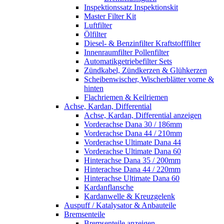
Inspektionssatz Inspektionskit
Master Filter Kit
Luftfilter
Ölfilter
Diesel- & Benzinfilter Kraftstofffilter
Innenraumfilter Pollenfilter
Automatikgetriebefilter Sets
Zündkabel, Zündkerzen & Glühkerzen
Scheibenwischer, Wischerblätter vorne &
hinten
Flachriemen & Keilriemen
Achse, Kardan, Differential
Achse, Kardan, Differential anzeigen
Vorderachse Dana 30 / 186mm
Vorderachse Dana 44 / 210mm
Vorderachse Ultimate Dana 44
Vorderachse Ultimate Dana 60
Hinterachse Dana 35 / 200mm
Hinterachse Dana 44 / 220mm
Hinterachse Ultimate Dana 60
Kardanflansche
Kardanwelle & Kreuzgelenk
Auspuff / Katalysator & Anbauteile
Bremsenteile
Bremsenteile anzeigen