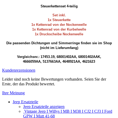
Steuerkettenset 4-teilig
Set inkl.
1x Steuerkette
1x Kettenrad von der Nockenwelle
1x Kettenrad von der Kurbelwelle
1x Druckscheibe Nockenwelle
Die passenden Dichtungen und Simmerringe finden sie im Shop
(nicht im Lieferumfang)
Vergleichsnr.: 17453.19, 68001402AA, 68001402AAK,
4666059AA, 5137663AA, 4648921AA, 4621623
Kundenrezensionen
Leider sind noch keine Bewertungen vorhanden. Seien Sie der
Erste, der das Produkt bewertet.
Ihre Meinung
Jeep Ersatzteile
Jeep Ersatzteile anzeigen
Vintage Jeep I Willys I MB I M38 I CJ2 I CJ3 I Ford
GPW I Mutt 41-68