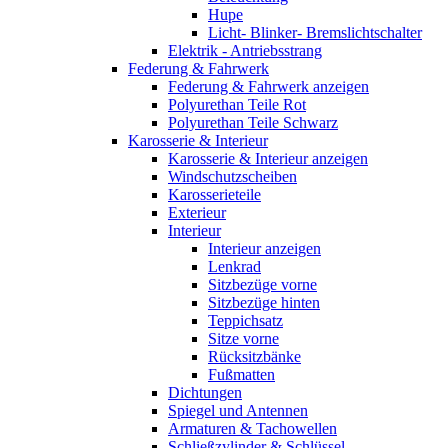
Hupe
Licht- Blinker- Bremslichtschalter
Elektrik - Antriebsstrang
Federung & Fahrwerk
Federung & Fahrwerk anzeigen
Polyurethan Teile Rot
Polyurethan Teile Schwarz
Karosserie & Interieur
Karosserie & Interieur anzeigen
Windschutzscheiben
Karosserieteile
Exterieur
Interieur
Interieur anzeigen
Lenkrad
Sitzbezüge vorne
Sitzbezüge hinten
Teppichsatz
Sitze vorne
Rücksitzbänke
Fußmatten
Dichtungen
Spiegel und Antennen
Armaturen & Tachowellen
Schließzylinder & Schlüssel