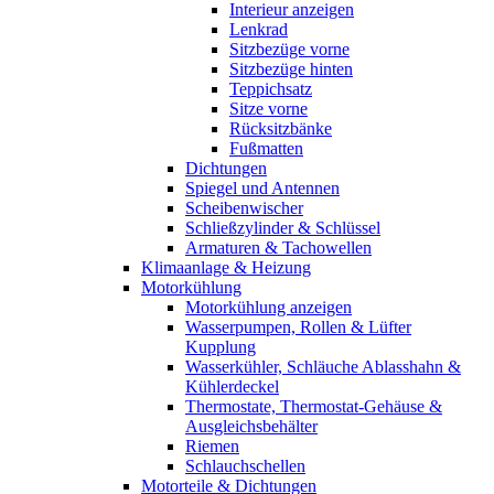
Interieur anzeigen
Lenkrad
Sitzbezüge vorne
Sitzbezüge hinten
Teppichsatz
Sitze vorne
Rücksitzbänke
Fußmatten
Dichtungen
Spiegel und Antennen
Scheibenwischer
Schließzylinder & Schlüssel
Armaturen & Tachowellen
Klimaanlage & Heizung
Motorkühlung
Motorkühlung anzeigen
Wasserpumpen, Rollen & Lüfter
Kupplung
Wasserkühler, Schläuche Ablasshahn &
Kühlerdeckel
Thermostate, Thermostat-Gehäuse &
Ausgleichsbehälter
Riemen
Schlauchschellen
Motorteile & Dichtungen