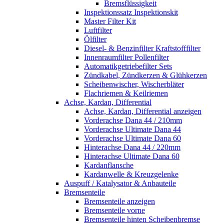
Bremsflüssigkeit
Inspektionssatz Inspektionskit
Master Filter Kit
Luftfilter
Ölfilter
Diesel- & Benzinfilter Kraftstofffilter
Innenraumfilter Pollenfilter
Automatikgetriebefilter Sets
Zündkabel, Zündkerzen & Glühkerzen
Scheibenwischer, Wischerbläter
Flachriemen & Keilriemen
Achse, Kardan, Differential
Achse, Kardan, Differential anzeigen
Vorderachse Dana 44 / 210mm
Vorderachse Ultimate Dana 44
Vorderachse Ultimate Dana 60
Hinterachse Dana 44 / 220mm
Hinterachse Ultimate Dana 60
Kardanflansche
Kardanwelle & Kreuzgelenke
Auspuff / Katalysator & Anbauteile
Bremsenteile
Bremsenteile anzeigen
Bremsenteile vorne
Bremsenteile hinten Scheibenbremse