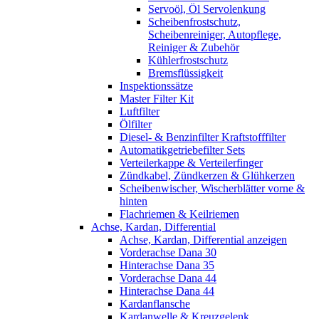
Servoöl, Öl Servolenkung
Scheibenfrostschutz,
Scheibenreiniger, Autopflege,
Reiniger & Zubehör
Kühlerfrostschutz
Bremsflüssigkeit
Inspektionssätze
Master Filter Kit
Luftfilter
Ölfilter
Diesel- & Benzinfilter Kraftstofffilter
Automatikgetriebefilter Sets
Verteilerkappe & Verteilerfinger
Zündkabel, Zündkerzen & Glühkerzen
Scheibenwischer, Wischerblätter vorne &
hinten
Flachriemen & Keilriemen
Achse, Kardan, Differential
Achse, Kardan, Differential anzeigen
Vorderachse Dana 30
Hinterachse Dana 35
Vorderachse Dana 44
Hinterachse Dana 44
Kardanflansche
Kardanwelle & Kreuzgelenk