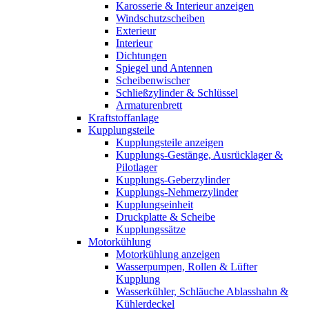
Karosserie & Interieur anzeigen
Windschutzscheiben
Exterieur
Interieur
Dichtungen
Spiegel und Antennen
Scheibenwischer
Schließzylinder & Schlüssel
Armaturenbrett
Kraftstoffanlage
Kupplungsteile
Kupplungsteile anzeigen
Kupplungs-Gestänge, Ausrücklager &
Pilotlager
Kupplungs-Geberzylinder
Kupplungs-Nehmerzylinder
Kupplungseinheit
Druckplatte & Scheibe
Kupplungssätze
Motorkühlung
Motorkühlung anzeigen
Wasserpumpen, Rollen & Lüfter
Kupplung
Wasserkühler, Schläuche Ablasshahn &
Kühlerdeckel