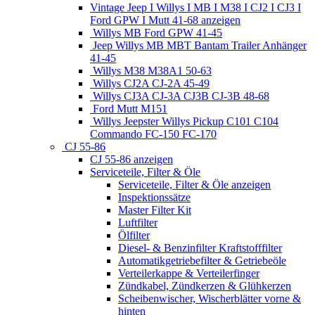
Vintage Jeep I Willys I MB I M38 I CJ2 I CJ3 I
Ford GPW I Mutt 41-68 anzeigen
Willys MB Ford GPW 41-45
Jeep Willys MB MBT Bantam Trailer Anhänger
41-45
Willys M38 M38A1 50-63
Willys CJ2A CJ-2A 45-49
Willys CJ3A CJ-3A CJ3B CJ-3B 48-68
Ford Mutt M151
Willys Jeepster Willys Pickup C101 C104
Commando FC-150 FC-170
CJ 55-86
CJ 55-86 anzeigen
Serviceteile, Filter & Öle
Serviceteile, Filter & Öle anzeigen
Inspektionssätze
Master Filter Kit
Luftfilter
Ölfilter
Diesel- & Benzinfilter Kraftstofffilter
Automatikgetriebefilter & Getriebeöle
Verteilerkappe & Verteilerfinger
Zündkabel, Zündkerzen & Glühkerzen
Scheibenwischer, Wischerblätter vorne &
hinten