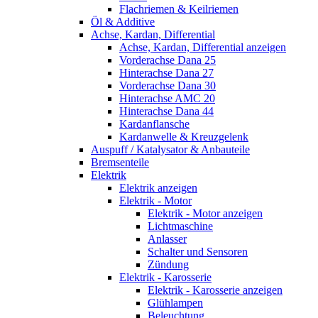
Flachriemen & Keilriemen
Öl & Additive
Achse, Kardan, Differential
Achse, Kardan, Differential anzeigen
Vorderachse Dana 25
Hinterachse Dana 27
Vorderachse Dana 30
Hinterachse AMC 20
Hinterachse Dana 44
Kardanflansche
Kardanwelle & Kreuzgelenk
Auspuff / Katalysator & Anbauteile
Bremsenteile
Elektrik
Elektrik anzeigen
Elektrik - Motor
Elektrik - Motor anzeigen
Lichtmaschine
Anlasser
Schalter und Sensoren
Zündung
Elektrik - Karosserie
Elektrik - Karosserie anzeigen
Glühlampen
Beleuchtung