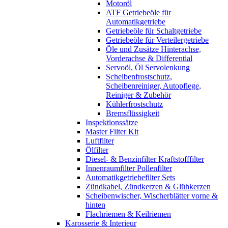
Motoröl
ATF Getriebeöle für
Automatikgetriebe
Getriebeöle für Schaltgetriebe
Getriebeöle für Verteilergetriebe
Öle und Zusätze Hinterachse,
Vorderachse & Differential
Servoöl, Öl Servolenkung
Scheibenfrostschutz,
Scheibenreiniger, Autopflege,
Reiniger & Zubehör
Kühlerfrostschutz
Bremsflüssigkeit
Inspektionssätze
Master Filter Kit
Luftfilter
Ölfilter
Diesel- & Benzinfilter Kraftstofffilter
Innenraumfilter Pollenfilter
Automatikgetriebefilter Sets
Zündkabel, Zündkerzen & Glühkerzen
Scheibenwischer, Wischerblätter vorne &
hinten
Flachriemen & Keilriemen
Karosserie & Interieur