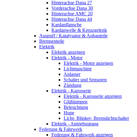
Hinterachse Dana 27
Vorderachse Dana 30
Hinterachse AMC 20
Hinterachse Dana 44
Kardanflansche
Kardanwelle & Kreuzgelenk
Auspuff / Katalysator & Anbauteile
Bremsenteile
Elektrik
Elektrik anzeigen
Elektrik - Motor
Elektrik - Motor anzeigen
Lichtmaschine
Anlasser
Schalter und Sensoren
Zündung
Elektrik - Karosserie
Elektrik - Karosserie anzeigen
Glühlampen
Beleuchtung
Hupe
Licht- Blinker- Bremslichtschalter
Elektrik - Antriebsstrang
Federung & Fahrwerk
Federung & Fahrwerk anzeigen