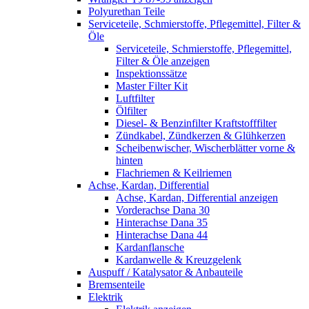
Polyurethan Teile
Serviceteile, Schmierstoffe, Pflegemittel, Filter &
Öle
Serviceteile, Schmierstoffe, Pflegemittel,
Filter & Öle anzeigen
Inspektionssätze
Master Filter Kit
Luftfilter
Ölfilter
Diesel- & Benzinfilter Kraftstofffilter
Zündkabel, Zündkerzen & Glühkerzen
Scheibenwischer, Wischerblätter vorne &
hinten
Flachriemen & Keilriemen
Achse, Kardan, Differential
Achse, Kardan, Differential anzeigen
Vorderachse Dana 30
Hinterachse Dana 35
Hinterachse Dana 44
Kardanflansche
Kardanwelle & Kreuzgelenk
Auspuff / Katalysator & Anbauteile
Bremsenteile
Elektrik