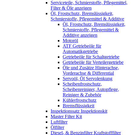
Serviceteile, Schmierstoffe, Pflegemittel,
Filter & Öle anzeigen
Öl, Frostschutz, Bremslüssigkeit,
Schmierstoffe, Pflegemittel & Additive
Öl, Frostschutz, Bremslüssigkeit,
Schmierstoffe, Pflegemittel &
Additive anzeigen
Motoröl
ATF Getriebeöle für
Automatikgetriebe
Getriebeöle für Schaltgetriebe
Getriebeöle für Verteilergetriebe
Öle und Zusätze Hinterachse,
Vorderachse & Differential
Servoöl, Öl Servolenkung
Scheibenfrostschutz,
Scheibenreiniger, Autopflege,
Reiniger & Zubehör
Kühlerfrostschutz
Bremsflüssigkeit
Inspektionssatz Inspektionskit
Master Filter Kit
Luftfilter
Ölfilter
Diesel- & Benzinfilter Kraftstofffilter