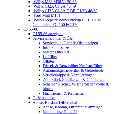
Willys M38 M38A1 50-63
Willys CJ2A CJ-2A 45-49
Willys CJ3A CJ-3A CJ3B CJ-3B 48-68
Ford Mutt M151
Willys Jeepster Willys Pickup C101 C104
Commando FC-150 FC-170
CJ 55-86
CJ 55-86 anzeigen
Serviceteile, Filter & Öle
Serviceteile, Filter & Öle anzeigen
Inspektionssätze
Master Filter Kit
Luftfilter
Ölfilter
Diesel- & Benzinfilter Kraftstofffilter
Automatikgetriebefilter & Getriebeöle
Verteilerkappe & Verteilerfinger
Zündkabel, Zündkerzen & Glühkerzen
Scheibenwischer, Wischerblätter vorne &
hinten
Flachriemen & Keilriemen
Öl & Additive
Achse, Kardan, Differential
Achse, Kardan, Differential anzeigen
Vorderachse Dana 25