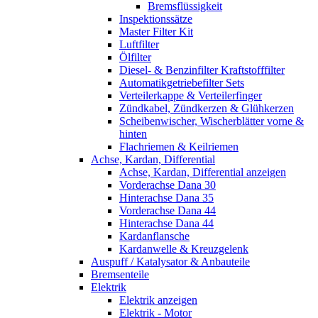
Bremsflüssigkeit
Inspektionssätze
Master Filter Kit
Luftfilter
Ölfilter
Diesel- & Benzinfilter Kraftstofffilter
Automatikgetriebefilter Sets
Verteilerkappe & Verteilerfinger
Zündkabel, Zündkerzen & Glühkerzen
Scheibenwischer, Wischerblätter vorne &
hinten
Flachriemen & Keilriemen
Achse, Kardan, Differential
Achse, Kardan, Differential anzeigen
Vorderachse Dana 30
Hinterachse Dana 35
Vorderachse Dana 44
Hinterachse Dana 44
Kardanflansche
Kardanwelle & Kreuzgelenk
Auspuff / Katalysator & Anbauteile
Bremsenteile
Elektrik
Elektrik anzeigen
Elektrik - Motor