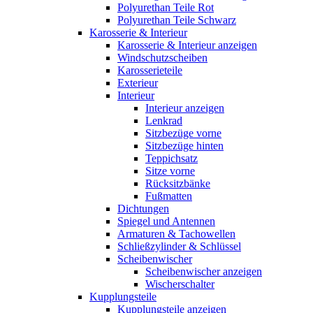
Polyurethan Teile Rot
Polyurethan Teile Schwarz
Karosserie & Interieur
Karosserie & Interieur anzeigen
Windschutzscheiben
Karosserieteile
Exterieur
Interieur
Interieur anzeigen
Lenkrad
Sitzbezüge vorne
Sitzbezüge hinten
Teppichsatz
Sitze vorne
Rücksitzbänke
Fußmatten
Dichtungen
Spiegel und Antennen
Armaturen & Tachowellen
Schließzylinder & Schlüssel
Scheibenwischer
Scheibenwischer anzeigen
Wischerschalter
Kupplungsteile
Kupplungsteile anzeigen