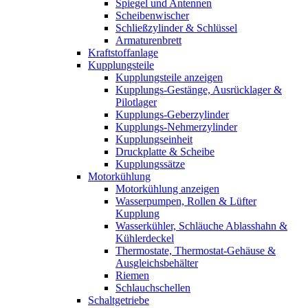
Spiegel und Antennen
Scheibenwischer
Schließzylinder & Schlüssel
Armaturenbrett
Kraftstoffanlage
Kupplungsteile
Kupplungsteile anzeigen
Kupplungs-Gestänge, Ausrücklager &
Pilotlager
Kupplungs-Geberzylinder
Kupplungs-Nehmerzylinder
Kupplungseinheit
Druckplatte & Scheibe
Kupplungssätze
Motorkühlung
Motorkühlung anzeigen
Wasserpumpen, Rollen & Lüfter
Kupplung
Wasserkühler, Schläuche Ablasshahn &
Kühlerdeckel
Thermostate, Thermostat-Gehäuse &
Ausgleichsbehälter
Riemen
Schlauchschellen
Schaltgetriebe