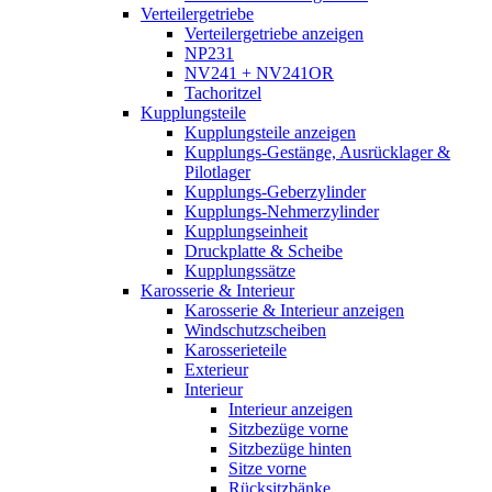
Verteilergetriebe
Verteilergetriebe anzeigen
NP231
NV241 + NV241OR
Tachoritzel
Kupplungsteile
Kupplungsteile anzeigen
Kupplungs-Gestänge, Ausrücklager &
Pilotlager
Kupplungs-Geberzylinder
Kupplungs-Nehmerzylinder
Kupplungseinheit
Druckplatte & Scheibe
Kupplungssätze
Karosserie & Interieur
Karosserie & Interieur anzeigen
Windschutzscheiben
Karosserieteile
Exterieur
Interieur
Interieur anzeigen
Sitzbezüge vorne
Sitzbezüge hinten
Sitze vorne
Rücksitzbänke