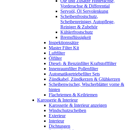
Öle und Zusätze Hinterachse,
Vorderachse & Differential
Servoöl, Öl Servolenkung
Scheibenfrostschutz,
Scheibenreiniger, Autopflege,
Reiniger & Zubehör
Kühlerfrostschutz
Bremsflüssigkeit
Inspektionssätze
Master Filter Kit
Luftfilter
Ölfilter
Diesel- & Benzinfilter Kraftstofffilter
Innenraumfilter Pollenfilter
Automatikgetriebefilter Sets
Zündkabel, Zündkerzen & Glühkerzen
Scheibenwischer, Wischerblätter vorne &
hinten
Flachriemen & Keilriemen
Karosserie & Interieur
Karosserie & Interieur anzeigen
Windschutzscheiben
Exterieur
Interieur
Dichtungen