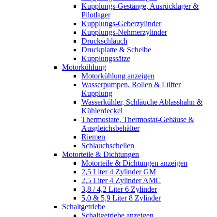
Kupplungs-Gestänge, Ausrücklager &
Pilotlager
Kupplungs-Geberzylinder
Kupplungs-Nehmerzylinder
Druckschlauch
Druckplatte & Scheibe
Kupplungssätze
Motorkühlung
Motorkühlung anzeigen
Wasserpumpen, Rollen & Lüfter
Kupplung
Wasserkühler, Schläuche Ablasshahn &
Kühlerdeckel
Thermostate, Thermostat-Gehäuse &
Ausgleichsbehälter
Riemen
Schlauchschellen
Motorteile & Dichtungen
Motorteile & Dichtungen anzeigen
2,5 Liter 4 Zylinder GM
2,5 Liter 4 Zylinder AMC
3,8 / 4,2 Liter 6 Zylinder
5,0 & 5,9 Liter 8 Zylinder
Schaltgetriebe
Schaltgetriebe anzeigen