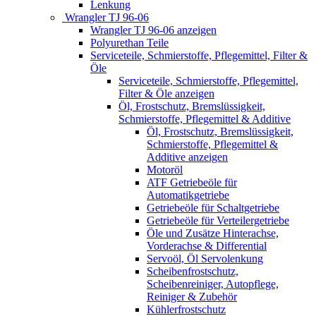
Lenkung
Wrangler TJ 96-06
Wrangler TJ 96-06 anzeigen
Polyurethan Teile
Serviceteile, Schmierstoffe, Pflegemittel, Filter &
Öle
Serviceteile, Schmierstoffe, Pflegemittel,
Filter & Öle anzeigen
Öl, Frostschutz, Bremslüssigkeit,
Schmierstoffe, Pflegemittel & Additive
Öl, Frostschutz, Bremslüssigkeit,
Schmierstoffe, Pflegemittel &
Additive anzeigen
Motoröl
ATF Getriebeöle für
Automatikgetriebe
Getriebeöle für Schaltgetriebe
Getriebeöle für Verteilergetriebe
Öle und Zusätze Hinterachse,
Vorderachse & Differential
Servoöl, Öl Servolenkung
Scheibenfrostschutz,
Scheibenreiniger, Autopflege,
Reiniger & Zubehör
Kühlerfrostschutz