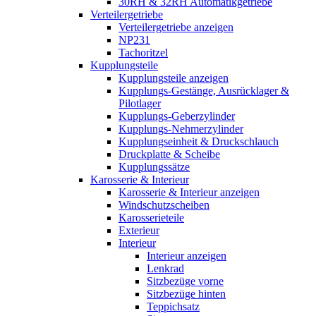
30RH & 32RH Automatikgetriebe
Verteilergetriebe
Verteilergetriebe anzeigen
NP231
Tachoritzel
Kupplungsteile
Kupplungsteile anzeigen
Kupplungs-Gestänge, Ausrücklager &
Pilotlager
Kupplungs-Geberzylinder
Kupplungs-Nehmerzylinder
Kupplungseinheit & Druckschlauch
Druckplatte & Scheibe
Kupplungssätze
Karosserie & Interieur
Karosserie & Interieur anzeigen
Windschutzscheiben
Karosserieteile
Exterieur
Interieur
Interieur anzeigen
Lenkrad
Sitzbezüge vorne
Sitzbezüge hinten
Teppichsatz