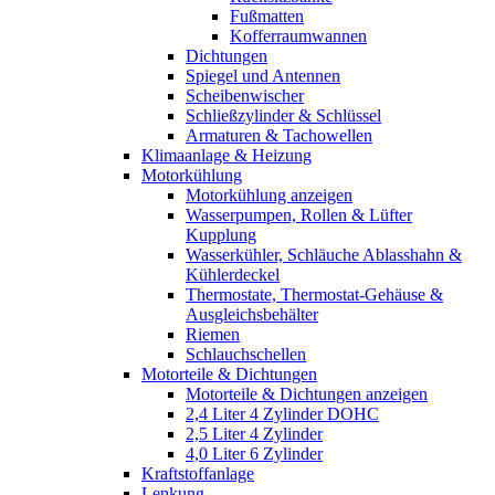
Fußmatten
Kofferraumwannen
Dichtungen
Spiegel und Antennen
Scheibenwischer
Schließzylinder & Schlüssel
Armaturen & Tachowellen
Klimaanlage & Heizung
Motorkühlung
Motorkühlung anzeigen
Wasserpumpen, Rollen & Lüfter
Kupplung
Wasserkühler, Schläuche Ablasshahn &
Kühlerdeckel
Thermostate, Thermostat-Gehäuse &
Ausgleichsbehälter
Riemen
Schlauchschellen
Motorteile & Dichtungen
Motorteile & Dichtungen anzeigen
2,4 Liter 4 Zylinder DOHC
2,5 Liter 4 Zylinder
4,0 Liter 6 Zylinder
Kraftstoffanlage
Lenkung