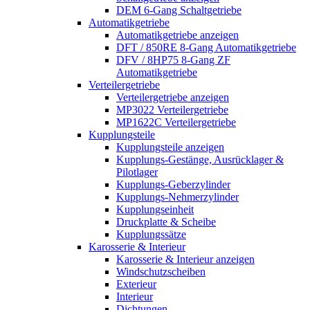
DEM 6-Gang Schaltgetriebe
Automatikgetriebe
Automatikgetriebe anzeigen
DFT / 850RE 8-Gang Automatikgetriebe
DFV / 8HP75 8-Gang ZF
Automatikgetriebe
Verteilergetriebe
Verteilergetriebe anzeigen
MP3022 Verteilergetriebe
MP1622C Verteilergetriebe
Kupplungsteile
Kupplungsteile anzeigen
Kupplungs-Gestänge, Ausrücklager &
Pilotlager
Kupplungs-Geberzylinder
Kupplungs-Nehmerzylinder
Kupplungseinheit
Druckplatte & Scheibe
Kupplungssätze
Karosserie & Interieur
Karosserie & Interieur anzeigen
Windschutzscheiben
Exterieur
Interieur
Dichtungen