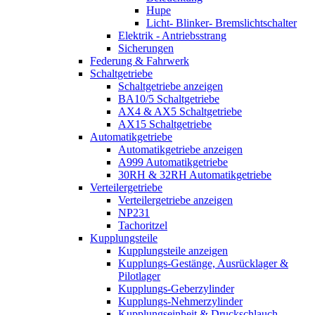
Hupe
Licht- Blinker- Bremslichtschalter
Elektrik - Antriebsstrang
Sicherungen
Federung & Fahrwerk
Schaltgetriebe
Schaltgetriebe anzeigen
BA10/5 Schaltgetriebe
AX4 & AX5 Schaltgetriebe
AX15 Schaltgetriebe
Automatikgetriebe
Automatikgetriebe anzeigen
A999 Automatikgetriebe
30RH & 32RH Automatikgetriebe
Verteilergetriebe
Verteilergetriebe anzeigen
NP231
Tachoritzel
Kupplungsteile
Kupplungsteile anzeigen
Kupplungs-Gestänge, Ausrücklager &
Pilotlager
Kupplungs-Geberzylinder
Kupplungs-Nehmerzylinder
Kupplungseinheit & Druckschlauch