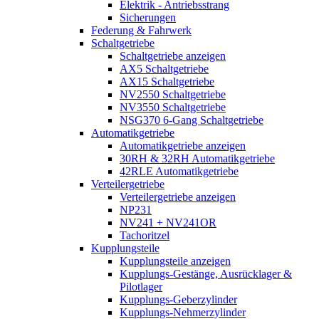
Elektrik - Antriebsstrang
Sicherungen
Federung & Fahrwerk
Schaltgetriebe
Schaltgetriebe anzeigen
AX5 Schaltgetriebe
AX15 Schaltgetriebe
NV2550 Schaltgetriebe
NV3550 Schaltgetriebe
NSG370 6-Gang Schaltgetriebe
Automatikgetriebe
Automatikgetriebe anzeigen
30RH & 32RH Automatikgetriebe
42RLE Automatikgetriebe
Verteilergetriebe
Verteilergetriebe anzeigen
NP231
NV241 + NV241OR
Tachoritzel
Kupplungsteile
Kupplungsteile anzeigen
Kupplungs-Gestänge, Ausrücklager &
Pilotlager
Kupplungs-Geberzylinder
Kupplungs-Nehmerzylinder