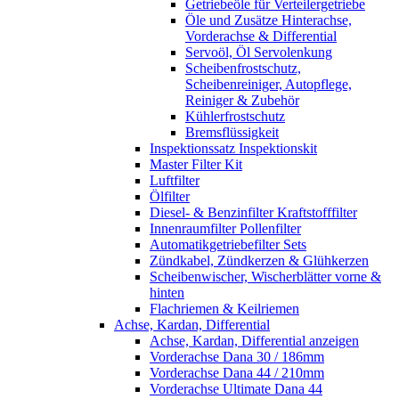
Getriebeöle für Verteilergetriebe
Öle und Zusätze Hinterachse,
Vorderachse & Differential
Servoöl, Öl Servolenkung
Scheibenfrostschutz,
Scheibenreiniger, Autopflege,
Reiniger & Zubehör
Kühlerfrostschutz
Bremsflüssigkeit
Inspektionssatz Inspektionskit
Master Filter Kit
Luftfilter
Ölfilter
Diesel- & Benzinfilter Kraftstofffilter
Innenraumfilter Pollenfilter
Automatikgetriebefilter Sets
Zündkabel, Zündkerzen & Glühkerzen
Scheibenwischer, Wischerblätter vorne &
hinten
Flachriemen & Keilriemen
Achse, Kardan, Differential
Achse, Kardan, Differential anzeigen
Vorderachse Dana 30 / 186mm
Vorderachse Dana 44 / 210mm
Vorderachse Ultimate Dana 44