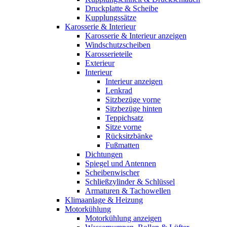
Druckplatte & Scheibe
Kupplungssätze
Karosserie & Interieur
Karosserie & Interieur anzeigen
Windschutzscheiben
Karosserieteile
Exterieur
Interieur
Interieur anzeigen
Lenkrad
Sitzbezüge vorne
Sitzbezüge hinten
Teppichsatz
Sitze vorne
Rücksitzbänke
Fußmatten
Dichtungen
Spiegel und Antennen
Scheibenwischer
Schließzylinder & Schlüssel
Armaturen & Tachowellen
Klimaanlage & Heizung
Motorkühlung
Motorkühlung anzeigen