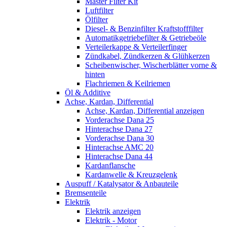
Master Filter Kit
Luftfilter
Ölfilter
Diesel- & Benzinfilter Kraftstofffilter
Automatikgetriebefilter & Getriebeöle
Verteilerkappe & Verteilerfinger
Zündkabel, Zündkerzen & Glühkerzen
Scheibenwischer, Wischerblätter vorne &
hinten
Flachriemen & Keilriemen
Öl & Additive
Achse, Kardan, Differential
Achse, Kardan, Differential anzeigen
Vorderachse Dana 25
Hinterachse Dana 27
Vorderachse Dana 30
Hinterachse AMC 20
Hinterachse Dana 44
Kardanflansche
Kardanwelle & Kreuzgelenk
Auspuff / Katalysator & Anbauteile
Bremsenteile
Elektrik
Elektrik anzeigen
Elektrik - Motor