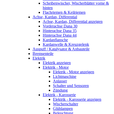
Scheibenwischer, Wischerblätter vorne &
hinten
Flachriemen & Keilriemen
Achse, Kardan, Differential
Achse, Kardan, Differential anzeigen
Vorderachse Dana 30
Hinterachse Dana 35
Hinterachse Dana 44
Kardanflansche
Kardanwelle & Kreuzgelenk
Auspuff / Katalysator & Anbauteile
Bremsenteile
Elektrik
Elektrik anzeigen
Elektrik - Motor
Elektrik - Motor anzeigen
Lichtmaschine
Anlasser
Schalter und Sensoren
Zündung
Elektrik - Karosserie
Elektrik - Karosserie anzeigen
Wischerschalter
Glühlampen
Beleuchtung