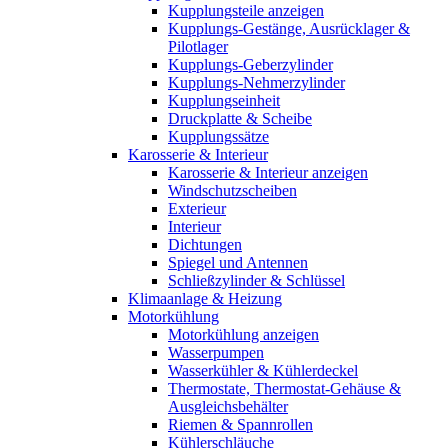
Kupplungsteile anzeigen
Kupplungs-Gestänge, Ausrücklager &
Pilotlager
Kupplungs-Geberzylinder
Kupplungs-Nehmerzylinder
Kupplungseinheit
Druckplatte & Scheibe
Kupplungssätze
Karosserie & Interieur
Karosserie & Interieur anzeigen
Windschutzscheiben
Exterieur
Interieur
Dichtungen
Spiegel und Antennen
Schließzylinder & Schlüssel
Klimaanlage & Heizung
Motorkühlung
Motorkühlung anzeigen
Wasserpumpen
Wasserkühler & Kühlerdeckel
Thermostate, Thermostat-Gehäuse &
Ausgleichsbehälter
Riemen & Spannrollen
Kühlerschläuche