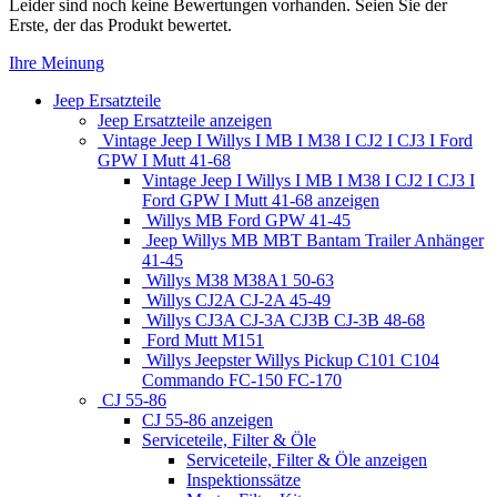
Leider sind noch keine Bewertungen vorhanden. Seien Sie der
Erste, der das Produkt bewertet.
Ihre Meinung
Jeep Ersatzteile
Jeep Ersatzteile anzeigen
Vintage Jeep I Willys I MB I M38 I CJ2 I CJ3 I Ford
GPW I Mutt 41-68
Vintage Jeep I Willys I MB I M38 I CJ2 I CJ3 I
Ford GPW I Mutt 41-68 anzeigen
Willys MB Ford GPW 41-45
Jeep Willys MB MBT Bantam Trailer Anhänger
41-45
Willys M38 M38A1 50-63
Willys CJ2A CJ-2A 45-49
Willys CJ3A CJ-3A CJ3B CJ-3B 48-68
Ford Mutt M151
Willys Jeepster Willys Pickup C101 C104
Commando FC-150 FC-170
CJ 55-86
CJ 55-86 anzeigen
Serviceteile, Filter & Öle
Serviceteile, Filter & Öle anzeigen
Inspektionssätze