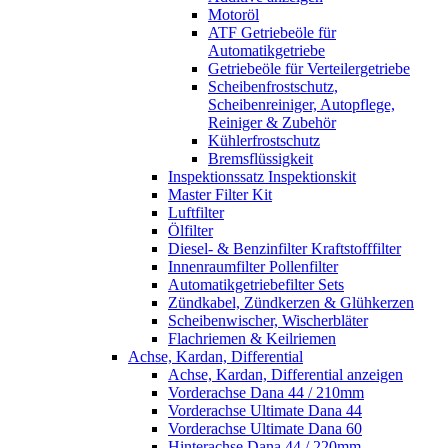
Motoröl
ATF Getriebeöle für
Automatikgetriebe
Getriebeöle für Verteilergetriebe
Scheibenfrostschutz,
Scheibenreiniger, Autopflege,
Reiniger & Zubehör
Kühlerfrostschutz
Bremsflüssigkeit
Inspektionssatz Inspektionskit
Master Filter Kit
Luftfilter
Ölfilter
Diesel- & Benzinfilter Kraftstofffilter
Innenraumfilter Pollenfilter
Automatikgetriebefilter Sets
Zündkabel, Zündkerzen & Glühkerzen
Scheibenwischer, Wischerbläter
Flachriemen & Keilriemen
Achse, Kardan, Differential
Achse, Kardan, Differential anzeigen
Vorderachse Dana 44 / 210mm
Vorderachse Ultimate Dana 44
Vorderachse Ultimate Dana 60
Hinterachse Dana 44 / 220mm