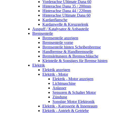
Vorderachse Ultimate Dana 60
Hinterachse Dana 35 / 200mm
Hinterachse Dana 44 / 220mm
Hinterachse Ultimate Dana 60
Kardanflansche
Kardanwelle & Kreuzgelenk
Auspuff / Katalysator & Anbauteile
Bremsenteile
Bremsenteile anzeigen
Bremsenteile vorne
Bremsenteile hinten Scheibenbremse
Handbremse & Handbremsseile
Bremsleitungen & Bremsschläuche
Kleinteile & Sonstiges für Bremse hinten
Elektrik
Elektrik anzeigen
Elektrik - Motor
Elektrik - Motor anzeigen
Lichtmaschine
Anlasser
Sensoren & Schalter Motor
Zündung
Sonstige Motor Elektronik
Elektrik - Karosserie & Innenraum
Elektrik - Antrieb & Getriebe