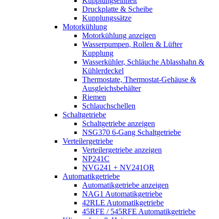
Kupplungseinheit
Druckplatte & Scheibe
Kupplungssätze
Motorkühlung
Motorkühlung anzeigen
Wasserpumpen, Rollen & Lüfter
Kupplung
Wasserkühler, Schläuche Ablasshahn &
Kühlerdeckel
Thermostate, Thermostat-Gehäuse &
Ausgleichsbehälter
Riemen
Schlauchschellen
Schaltgetriebe
Schaltgetriebe anzeigen
NSG370 6-Gang Schaltgetriebe
Verteilergetriebe
Verteilergetriebe anzeigen
NP241C
NVG241 + NV241OR
Automatikgetriebe
Automatikgetriebe anzeigen
NAG1 Automatikgetriebe
42RLE Automatikgetriebe
45RFE / 545RFE Automatikgetriebe