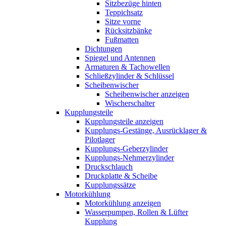
Sitzbezüge hinten
Teppichsatz
Sitze vorne
Rücksitzbänke
Fußmatten
Dichtungen
Spiegel und Antennen
Armaturen & Tachowellen
Schließzylinder & Schlüssel
Scheibenwischer
Scheibenwischer anzeigen
Wischerschalter
Kupplungsteile
Kupplungsteile anzeigen
Kupplungs-Gestänge, Ausrücklager &
Pilotlager
Kupplungs-Geberzylinder
Kupplungs-Nehmerzylinder
Druckschlauch
Druckplatte & Scheibe
Kupplungssätze
Motorkühlung
Motorkühlung anzeigen
Wasserpumpen, Rollen & Lüfter
Kupplung