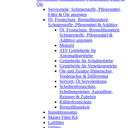
Öle
Serviceteile, Schmierstoffe, Pflegemittel,
Filter & Öle anzeigen
Öl, Frostschutz, Bremsflüssigkeit,
Schmierstoffe, Pflegemittel & Additive
Öl, Frostschutz, Bremsflüssigkeit,
Schmierstoffe, Pflegemittel &
Additive anzeigen
Motoröl
ATF Getriebeöle für
Automatikgetriebe
Getriebeöle für Schaltgetriebe
Getriebeöle für Verteilergetriebe
Öle und Zusätze Hinterachse,
Vorderachse & Differential
Servoöl, Öl Servolenkung
Scheibenfrostschutz,
Scheibenreiniger, Autopflege,
Reiniger & Zubehör
Kühlerfrostschutz
Bremsflüssigkeit
Inspektionssätze
Master Filter Kit
Luftfilter
Ölfilter