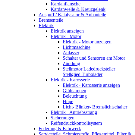
Kardanflansche
Kardanwelle & Kreuzgelenk
Auspuff / Katalysator & Anbauteile
Bremsenteile
Elektrik
Elektrik anzeigen
Elektrik - Motor
Elektrik - Motor anzeigen
Lichtmaschine
Anlasser
Schalter und Sensoren am Motor
Zündung
Stellmotor Ladedrucksteller
Stellglied Turbolader
Elektrik - Karosserie
Elektrik - Karosserie anzeigen
Glühlampen
Beleuchtung
Hupe
Licht- Blinker- Bremslichtschalter
Elektrik - Antriebsstrang
Sicherungen
Reifendruckkontrollsystem
Federung & Fahrwerk
Serviceteile, Schmierstoffe, Pflegemittel, Filter &