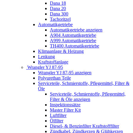
Dana 18
Dana 20
Dana 300
Tachoritzel
Automatikgetriebe
Automatikgetriebe anzeigen
A904 Automatikgetriebe
A999 Automatikgetriebe
TH400 Automatikgetriebe
Klimaanlage & Heizung
Lenkung
Kraftstoffanlage
Wrangler YJ 87-95
Wrangler YJ 87-95 anzeigen
Polyurethan Teile
Serviceteile, Schmierstoffe, Pflegemittel, Filter &
Öle
Serviceteile, Schmierstoffe, Pflegemittel,
Filter & Öle anzeigen
Inspektionssätze
Master Filter Kit
Luftfilter
Ölfilter
Diesel- & Benzinfilter Kraftstofffilter
Zündkabel, Zündkerzen & Glühkerzen