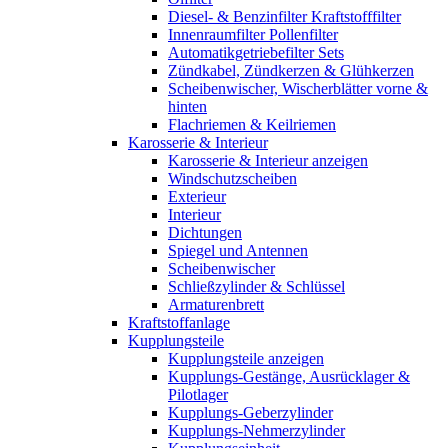
Diesel- & Benzinfilter Kraftstofffilter
Innenraumfilter Pollenfilter
Automatikgetriebefilter Sets
Zündkabel, Zündkerzen & Glühkerzen
Scheibenwischer, Wischerblätter vorne &
hinten
Flachriemen & Keilriemen
Karosserie & Interieur
Karosserie & Interieur anzeigen
Windschutzscheiben
Exterieur
Interieur
Dichtungen
Spiegel und Antennen
Scheibenwischer
Schließzylinder & Schlüssel
Armaturenbrett
Kraftstoffanlage
Kupplungsteile
Kupplungsteile anzeigen
Kupplungs-Gestänge, Ausrücklager &
Pilotlager
Kupplungs-Geberzylinder
Kupplungs-Nehmerzylinder