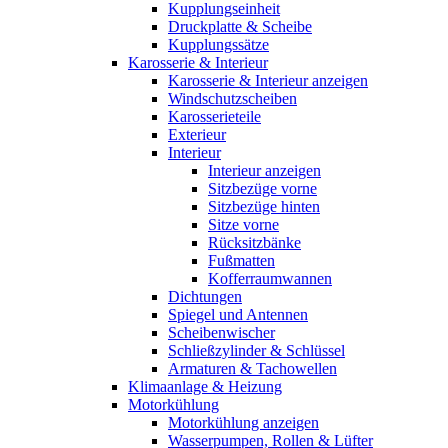
Kupplungseinheit
Druckplatte & Scheibe
Kupplungssätze
Karosserie & Interieur
Karosserie & Interieur anzeigen
Windschutzscheiben
Karosserieteile
Exterieur
Interieur
Interieur anzeigen
Sitzbezüge vorne
Sitzbezüge hinten
Sitze vorne
Rücksitzbänke
Fußmatten
Kofferraumwannen
Dichtungen
Spiegel und Antennen
Scheibenwischer
Schließzylinder & Schlüssel
Armaturen & Tachowellen
Klimaanlage & Heizung
Motorkühlung
Motorkühlung anzeigen
Wasserpumpen, Rollen & Lüfter