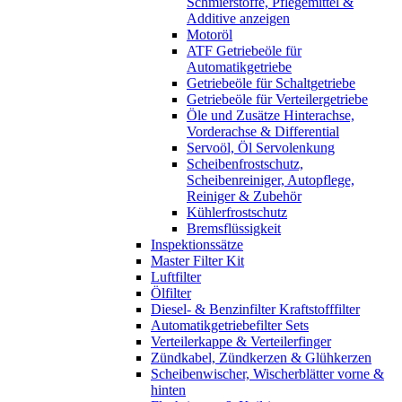
Schmierstoffe, Pflegemittel &
Additive anzeigen
Motoröl
ATF Getriebeöle für
Automatikgetriebe
Getriebeöle für Schaltgetriebe
Getriebeöle für Verteilergetriebe
Öle und Zusätze Hinterachse,
Vorderachse & Differential
Servoöl, Öl Servolenkung
Scheibenfrostschutz,
Scheibenreiniger, Autopflege,
Reiniger & Zubehör
Kühlerfrostschutz
Bremsflüssigkeit
Inspektionssätze
Master Filter Kit
Luftfilter
Ölfilter
Diesel- & Benzinfilter Kraftstofffilter
Automatikgetriebefilter Sets
Verteilerkappe & Verteilerfinger
Zündkabel, Zündkerzen & Glühkerzen
Scheibenwischer, Wischerblätter vorne &
hinten