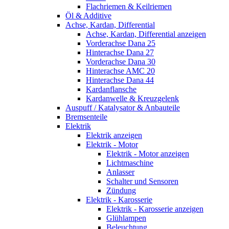
Flachriemen & Keilriemen
Öl & Additive
Achse, Kardan, Differential
Achse, Kardan, Differential anzeigen
Vorderachse Dana 25
Hinterachse Dana 27
Vorderachse Dana 30
Hinterachse AMC 20
Hinterachse Dana 44
Kardanflansche
Kardanwelle & Kreuzgelenk
Auspuff / Katalysator & Anbauteile
Bremsenteile
Elektrik
Elektrik anzeigen
Elektrik - Motor
Elektrik - Motor anzeigen
Lichtmaschine
Anlasser
Schalter und Sensoren
Zündung
Elektrik - Karosserie
Elektrik - Karosserie anzeigen
Glühlampen
Beleuchtung