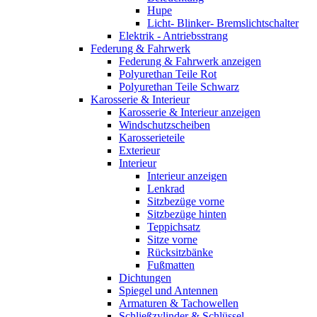
Hupe
Licht- Blinker- Bremslichtschalter
Elektrik - Antriebsstrang
Federung & Fahrwerk
Federung & Fahrwerk anzeigen
Polyurethan Teile Rot
Polyurethan Teile Schwarz
Karosserie & Interieur
Karosserie & Interieur anzeigen
Windschutzscheiben
Karosserieteile
Exterieur
Interieur
Interieur anzeigen
Lenkrad
Sitzbezüge vorne
Sitzbezüge hinten
Teppichsatz
Sitze vorne
Rücksitzbänke
Fußmatten
Dichtungen
Spiegel und Antennen
Armaturen & Tachowellen
Schließzylinder & Schlüssel