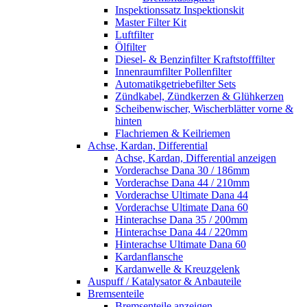
Inspektionssatz Inspektionskit
Master Filter Kit
Luftfilter
Ölfilter
Diesel- & Benzinfilter Kraftstofffilter
Innenraumfilter Pollenfilter
Automatikgetriebefilter Sets
Zündkabel, Zündkerzen & Glühkerzen
Scheibenwischer, Wischerblätter vorne &
hinten
Flachriemen & Keilriemen
Achse, Kardan, Differential
Achse, Kardan, Differential anzeigen
Vorderachse Dana 30 / 186mm
Vorderachse Dana 44 / 210mm
Vorderachse Ultimate Dana 44
Vorderachse Ultimate Dana 60
Hinterachse Dana 35 / 200mm
Hinterachse Dana 44 / 220mm
Hinterachse Ultimate Dana 60
Kardanflansche
Kardanwelle & Kreuzgelenk
Auspuff / Katalysator & Anbauteile
Bremsenteile
Bremsenteile anzeigen