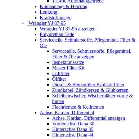
TH400 Automatikgetriebe
Klimaanlage & Heizung
Lenkung
Kraftstoffanlage
Wrangler YJ 87-95
Wrangler YJ 87-95 anzeigen
Polyurethan Teile
Serviceteile, Schmierstoffe, Pflegemittel, Filter &
Öle
Serviceteile, Schmierstoffe, Pflegemittel,
Filter & Öle anzeigen
Inspektionssätze
Master Filter Kit
Luftfilter
Ölfilter
Diesel- & Benzinfilter Kraftstofffilter
Zündkabel, Zündkerzen & Glühkerzen
Scheibenwischer, Wischerblätter vorne &
hinten
Flachriemen & Keilriemen
Achse, Kardan, Differential
Achse, Kardan, Differential anzeigen
Vorderachse Dana 30
Hinterachse Dana 35
Hinterachse Dana 44