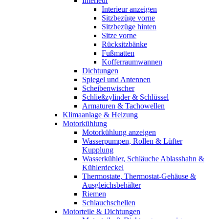
Interieur
Interieur anzeigen
Sitzbezüge vorne
Sitzbezüge hinten
Sitze vorne
Rücksitzbänke
Fußmatten
Kofferraumwannen
Dichtungen
Spiegel und Antennen
Scheibenwischer
Schließzylinder & Schlüssel
Armaturen & Tachowellen
Klimaanlage & Heizung
Motorkühlung
Motorkühlung anzeigen
Wasserpumpen, Rollen & Lüfter
Kupplung
Wasserkühler, Schläuche Ablasshahn &
Kühlerdeckel
Thermostate, Thermostat-Gehäuse &
Ausgleichsbehälter
Riemen
Schlauchschellen
Motorteile & Dichtungen