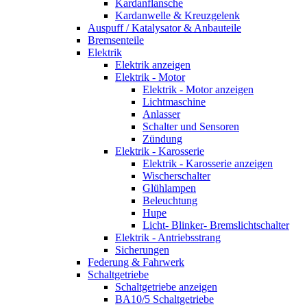
Kardanflansche
Kardanwelle & Kreuzgelenk
Auspuff / Katalysator & Anbauteile
Bremsenteile
Elektrik
Elektrik anzeigen
Elektrik - Motor
Elektrik - Motor anzeigen
Lichtmaschine
Anlasser
Schalter und Sensoren
Zündung
Elektrik - Karosserie
Elektrik - Karosserie anzeigen
Wischerschalter
Glühlampen
Beleuchtung
Hupe
Licht- Blinker- Bremslichtschalter
Elektrik - Antriebsstrang
Sicherungen
Federung & Fahrwerk
Schaltgetriebe
Schaltgetriebe anzeigen
BA10/5 Schaltgetriebe