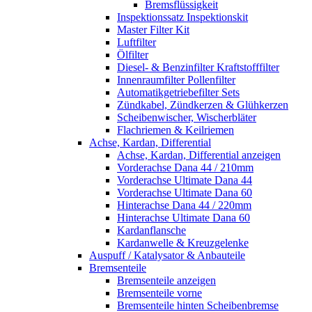
Bremsflüssigkeit
Inspektionssatz Inspektionskit
Master Filter Kit
Luftfilter
Ölfilter
Diesel- & Benzinfilter Kraftstofffilter
Innenraumfilter Pollenfilter
Automatikgetriebefilter Sets
Zündkabel, Zündkerzen & Glühkerzen
Scheibenwischer, Wischerbläter
Flachriemen & Keilriemen
Achse, Kardan, Differential
Achse, Kardan, Differential anzeigen
Vorderachse Dana 44 / 210mm
Vorderachse Ultimate Dana 44
Vorderachse Ultimate Dana 60
Hinterachse Dana 44 / 220mm
Hinterachse Ultimate Dana 60
Kardanflansche
Kardanwelle & Kreuzgelenke
Auspuff / Katalysator & Anbauteile
Bremsenteile
Bremsenteile anzeigen
Bremsenteile vorne
Bremsenteile hinten Scheibenbremse