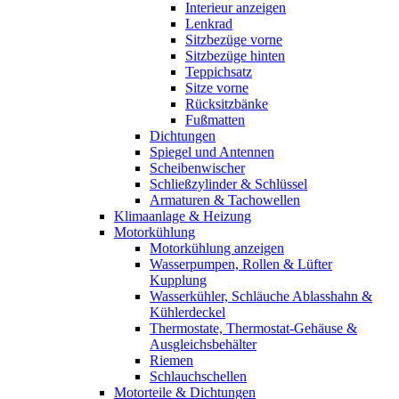
Interieur anzeigen
Lenkrad
Sitzbezüge vorne
Sitzbezüge hinten
Teppichsatz
Sitze vorne
Rücksitzbänke
Fußmatten
Dichtungen
Spiegel und Antennen
Scheibenwischer
Schließzylinder & Schlüssel
Armaturen & Tachowellen
Klimaanlage & Heizung
Motorkühlung
Motorkühlung anzeigen
Wasserpumpen, Rollen & Lüfter
Kupplung
Wasserkühler, Schläuche Ablasshahn &
Kühlerdeckel
Thermostate, Thermostat-Gehäuse &
Ausgleichsbehälter
Riemen
Schlauchschellen
Motorteile & Dichtungen