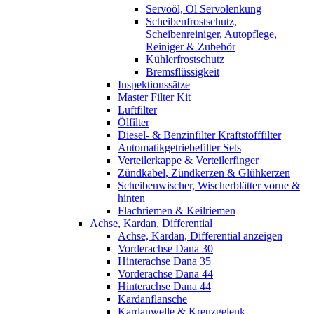
Servoöl, Öl Servolenkung
Scheibenfrostschutz,
Scheibenreiniger, Autopflege,
Reiniger & Zubehör
Kühlerfrostschutz
Bremsflüssigkeit
Inspektionssätze
Master Filter Kit
Luftfilter
Ölfilter
Diesel- & Benzinfilter Kraftstofffilter
Automatikgetriebefilter Sets
Verteilerkappe & Verteilerfinger
Zündkabel, Zündkerzen & Glühkerzen
Scheibenwischer, Wischerblätter vorne &
hinten
Flachriemen & Keilriemen
Achse, Kardan, Differential
Achse, Kardan, Differential anzeigen
Vorderachse Dana 30
Hinterachse Dana 35
Vorderachse Dana 44
Hinterachse Dana 44
Kardanflansche
Kardanwelle & Kreuzgelenk