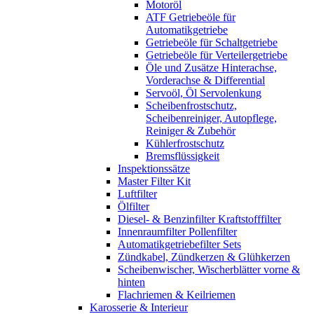
Motoröl
ATF Getriebeöle für
Automatikgetriebe
Getriebeöle für Schaltgetriebe
Getriebeöle für Verteilergetriebe
Öle und Zusätze Hinterachse,
Vorderachse & Differential
Servoöl, Öl Servolenkung
Scheibenfrostschutz,
Scheibenreiniger, Autopflege,
Reiniger & Zubehör
Kühlerfrostschutz
Bremsflüssigkeit
Inspektionssätze
Master Filter Kit
Luftfilter
Ölfilter
Diesel- & Benzinfilter Kraftstofffilter
Innenraumfilter Pollenfilter
Automatikgetriebefilter Sets
Zündkabel, Zündkerzen & Glühkerzen
Scheibenwischer, Wischerblätter vorne &
hinten
Flachriemen & Keilriemen
Karosserie & Interieur