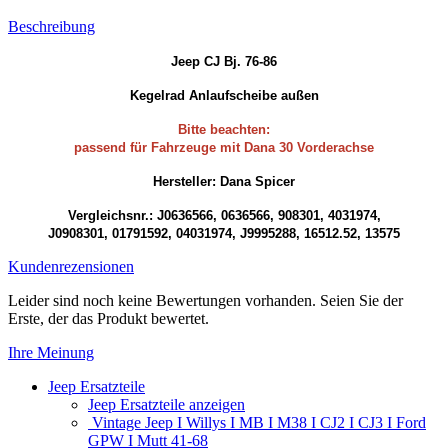
Beschreibung
Jeep CJ Bj. 76-86
Kegelrad Anlaufscheibe außen
Bitte beachten:
passend für Fahrzeuge mit Dana 30 Vorderachse
Hersteller: Dana Spicer
Vergleichsnr.: J0636566, 0636566, 908301, 4031974,
J0908301, 01791592, 04031974, J9995288, 16512.52, 13575
Kundenrezensionen
Leider sind noch keine Bewertungen vorhanden. Seien Sie der
Erste, der das Produkt bewertet.
Ihre Meinung
Jeep Ersatzteile
Jeep Ersatzteile anzeigen
Vintage Jeep I Willys I MB I M38 I CJ2 I CJ3 I Ford
GPW I Mutt 41-68