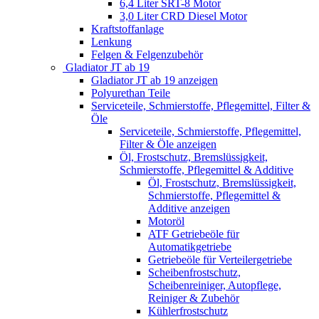
6,4 Liter SRT-8 Motor
3,0 Liter CRD Diesel Motor
Kraftstoffanlage
Lenkung
Felgen & Felgenzubehör
Gladiator JT ab 19
Gladiator JT ab 19 anzeigen
Polyurethan Teile
Serviceteile, Schmierstoffe, Pflegemittel, Filter &
Öle
Serviceteile, Schmierstoffe, Pflegemittel,
Filter & Öle anzeigen
Öl, Frostschutz, Bremslüssigkeit,
Schmierstoffe, Pflegemittel & Additive
Öl, Frostschutz, Bremslüssigkeit,
Schmierstoffe, Pflegemittel &
Additive anzeigen
Motoröl
ATF Getriebeöle für
Automatikgetriebe
Getriebeöle für Verteilergetriebe
Scheibenfrostschutz,
Scheibenreiniger, Autopflege,
Reiniger & Zubehör
Kühlerfrostschutz