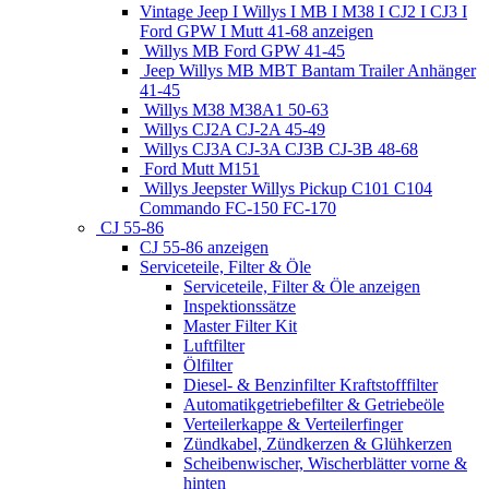
Vintage Jeep I Willys I MB I M38 I CJ2 I CJ3 I
Ford GPW I Mutt 41-68 anzeigen
Willys MB Ford GPW 41-45
Jeep Willys MB MBT Bantam Trailer Anhänger
41-45
Willys M38 M38A1 50-63
Willys CJ2A CJ-2A 45-49
Willys CJ3A CJ-3A CJ3B CJ-3B 48-68
Ford Mutt M151
Willys Jeepster Willys Pickup C101 C104
Commando FC-150 FC-170
CJ 55-86
CJ 55-86 anzeigen
Serviceteile, Filter & Öle
Serviceteile, Filter & Öle anzeigen
Inspektionssätze
Master Filter Kit
Luftfilter
Ölfilter
Diesel- & Benzinfilter Kraftstofffilter
Automatikgetriebefilter & Getriebeöle
Verteilerkappe & Verteilerfinger
Zündkabel, Zündkerzen & Glühkerzen
Scheibenwischer, Wischerblätter vorne &
hinten