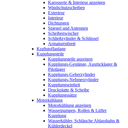
Karosserie & Interieur anzeigen
Windschutzscheiben
Exterieur
Interieur
Dichtungen
Spiegel und Antennen
Scheibenwischer
Schließzylinder & Schlüssel
Armaturenbrett
Kraftstoffanlage
Kupplungsteile
Kupplungsteile anzeigen
Kupplungs-Gestänge, Ausrücklager &
Pilotlager
Kupplungs-Geberzylinder
Kupplungs-Nehmerzylinder
Kupplungseinheit
Druckplatte & Scheibe
Kupplungssätze
Motorkühlung
Motorkühlung anzeigen
Wasserpumpen, Rollen & Lüfter
Kupplung
Wasserkühler, Schläuche Ablasshahn &
Kühlerdeckel