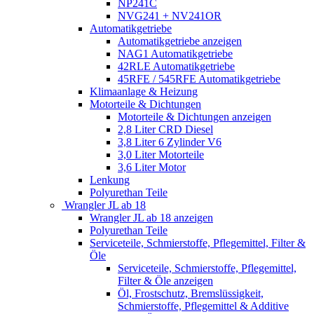
NP241C
NVG241 + NV241OR
Automatikgetriebe
Automatikgetriebe anzeigen
NAG1 Automatikgetriebe
42RLE Automatikgetriebe
45RFE / 545RFE Automatikgetriebe
Klimaanlage & Heizung
Motorteile & Dichtungen
Motorteile & Dichtungen anzeigen
2,8 Liter CRD Diesel
3,8 Liter 6 Zylinder V6
3,0 Liter Motorteile
3,6 Liter Motor
Lenkung
Polyurethan Teile
Wrangler JL ab 18
Wrangler JL ab 18 anzeigen
Polyurethan Teile
Serviceteile, Schmierstoffe, Pflegemittel, Filter &
Öle
Serviceteile, Schmierstoffe, Pflegemittel,
Filter & Öle anzeigen
Öl, Frostschutz, Bremslüssigkeit,
Schmierstoffe, Pflegemittel & Additive