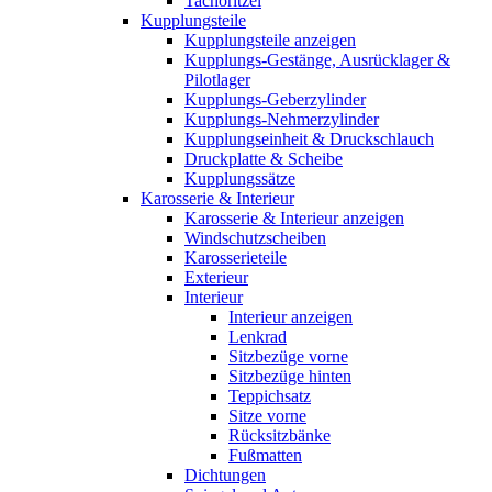
Tachoritzel
Kupplungsteile
Kupplungsteile anzeigen
Kupplungs-Gestänge, Ausrücklager &
Pilotlager
Kupplungs-Geberzylinder
Kupplungs-Nehmerzylinder
Kupplungseinheit & Druckschlauch
Druckplatte & Scheibe
Kupplungssätze
Karosserie & Interieur
Karosserie & Interieur anzeigen
Windschutzscheiben
Karosserieteile
Exterieur
Interieur
Interieur anzeigen
Lenkrad
Sitzbezüge vorne
Sitzbezüge hinten
Teppichsatz
Sitze vorne
Rücksitzbänke
Fußmatten
Dichtungen