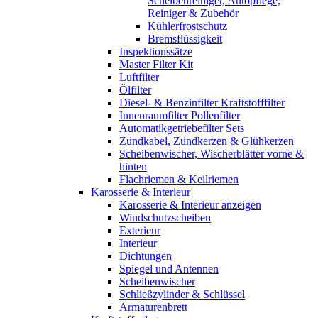
Scheibenreiniger, Autopflege,
Reiniger & Zubehör
Kühlerfrostschutz
Bremsflüssigkeit
Inspektionssätze
Master Filter Kit
Luftfilter
Ölfilter
Diesel- & Benzinfilter Kraftstofffilter
Innenraumfilter Pollenfilter
Automatikgetriebefilter Sets
Zündkabel, Zündkerzen & Glühkerzen
Scheibenwischer, Wischerblätter vorne &
hinten
Flachriemen & Keilriemen
Karosserie & Interieur
Karosserie & Interieur anzeigen
Windschutzscheiben
Exterieur
Interieur
Dichtungen
Spiegel und Antennen
Scheibenwischer
Schließzylinder & Schlüssel
Armaturenbrett