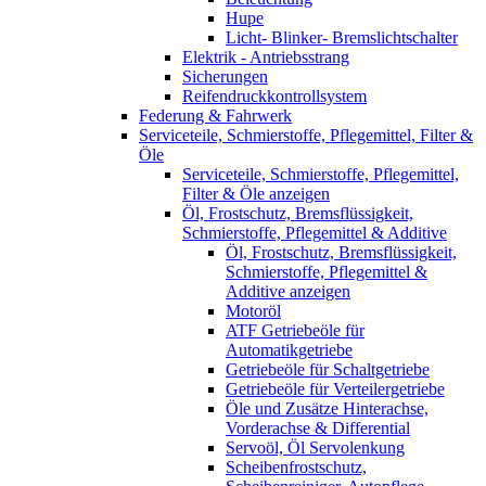
Hupe
Licht- Blinker- Bremslichtschalter
Elektrik - Antriebsstrang
Sicherungen
Reifendruckkontrollsystem
Federung & Fahrwerk
Serviceteile, Schmierstoffe, Pflegemittel, Filter &
Öle
Serviceteile, Schmierstoffe, Pflegemittel,
Filter & Öle anzeigen
Öl, Frostschutz, Bremsflüssigkeit,
Schmierstoffe, Pflegemittel & Additive
Öl, Frostschutz, Bremsflüssigkeit,
Schmierstoffe, Pflegemittel &
Additive anzeigen
Motoröl
ATF Getriebeöle für
Automatikgetriebe
Getriebeöle für Schaltgetriebe
Getriebeöle für Verteilergetriebe
Öle und Zusätze Hinterachse,
Vorderachse & Differential
Servoöl, Öl Servolenkung
Scheibenfrostschutz,