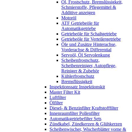
Öl, Frostschutz, Bremslüssigkeit,
Schmierstoffe, Pflegemittel &
Additive anzeigen
Motoröl
ATF Getriebeöle für
Automatikgetriebe
Getriebeöle für Schaltgetriebe
Getriebeöle für Verteilergetriebe
Öle und Zusätze Hinterachse,
Vorderachse & Differential
Servoöl, Öl Servolenkung
Scheibenfrostschutz,
Scheibenreiniger, Autopflege,
Reiniger & Zubehör
Kühlerfrostschutz
Bremsflüssigkeit
Inspektionssatz Inspektionskit
Master Filter Kit
Luftfilter
Ölfilter
Diesel- & Benzinfilter Kraftstofffilter
Innenraumfilter Pollenfilter
Automatikgetriebefilter Sets
Zündkabel, Zündkerzen & Glühkerzen
Scheibenwischer, Wischerblätter vorne &