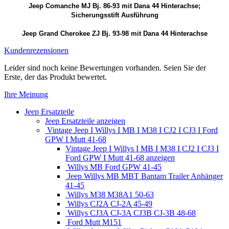
Jeep Comanche MJ Bj. 86-93 mit Dana 44 Hinterachse;
Sicherungsstift Ausführung
Jeep Grand Cherokee ZJ Bj. 93-98 mit Dana 44 Hinterachse
Kundenrezensionen
Leider sind noch keine Bewertungen vorhanden. Seien Sie der
Erste, der das Produkt bewertet.
Ihre Meinung
Jeep Ersatzteile
Jeep Ersatzteile anzeigen
Vintage Jeep I Willys I MB I M38 I CJ2 I CJ3 I Ford
GPW I Mutt 41-68
Vintage Jeep I Willys I MB I M38 I CJ2 I CJ3 I
Ford GPW I Mutt 41-68 anzeigen
Willys MB Ford GPW 41-45
Jeep Willys MB MBT Bantam Trailer Anhänger
41-45
Willys M38 M38A1 50-63
Willys CJ2A CJ-2A 45-49
Willys CJ3A CJ-3A CJ3B CJ-3B 48-68
Ford Mutt M151