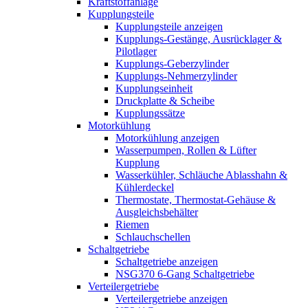
Kraftstoffanlage
Kupplungsteile
Kupplungsteile anzeigen
Kupplungs-Gestänge, Ausrücklager &
Pilotlager
Kupplungs-Geberzylinder
Kupplungs-Nehmerzylinder
Kupplungseinheit
Druckplatte & Scheibe
Kupplungssätze
Motorkühlung
Motorkühlung anzeigen
Wasserpumpen, Rollen & Lüfter
Kupplung
Wasserkühler, Schläuche Ablasshahn &
Kühlerdeckel
Thermostate, Thermostat-Gehäuse &
Ausgleichsbehälter
Riemen
Schlauchschellen
Schaltgetriebe
Schaltgetriebe anzeigen
NSG370 6-Gang Schaltgetriebe
Verteilergetriebe
Verteilergetriebe anzeigen