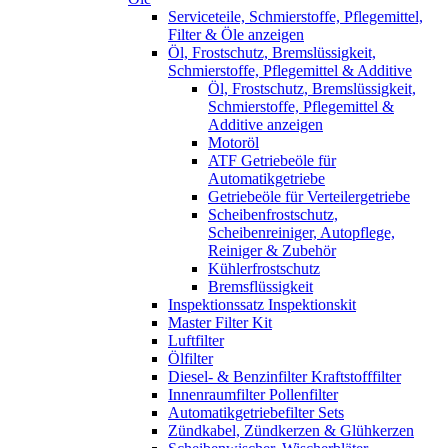
Serviceteile, Schmierstoffe, Pflegemittel,
Filter & Öle anzeigen
Öl, Frostschutz, Bremslüssigkeit,
Schmierstoffe, Pflegemittel & Additive
Öl, Frostschutz, Bremslüssigkeit,
Schmierstoffe, Pflegemittel &
Additive anzeigen
Motoröl
ATF Getriebeöle für
Automatikgetriebe
Getriebeöle für Verteilergetriebe
Scheibenfrostschutz,
Scheibenreiniger, Autopflege,
Reiniger & Zubehör
Kühlerfrostschutz
Bremsflüssigkeit
Inspektionssatz Inspektionskit
Master Filter Kit
Luftfilter
Ölfilter
Diesel- & Benzinfilter Kraftstofffilter
Innenraumfilter Pollenfilter
Automatikgetriebefilter Sets
Zündkabel, Zündkerzen & Glühkerzen