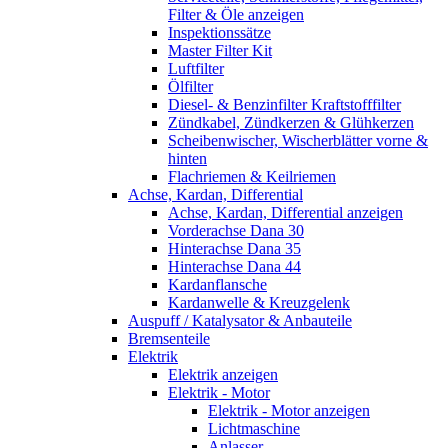
Filter & Öle anzeigen
Inspektionssätze
Master Filter Kit
Luftfilter
Ölfilter
Diesel- & Benzinfilter Kraftstofffilter
Zündkabel, Zündkerzen & Glühkerzen
Scheibenwischer, Wischerblätter vorne &
hinten
Flachriemen & Keilriemen
Achse, Kardan, Differential
Achse, Kardan, Differential anzeigen
Vorderachse Dana 30
Hinterachse Dana 35
Hinterachse Dana 44
Kardanflansche
Kardanwelle & Kreuzgelenk
Auspuff / Katalysator & Anbauteile
Bremsenteile
Elektrik
Elektrik anzeigen
Elektrik - Motor
Elektrik - Motor anzeigen
Lichtmaschine
Anlasser