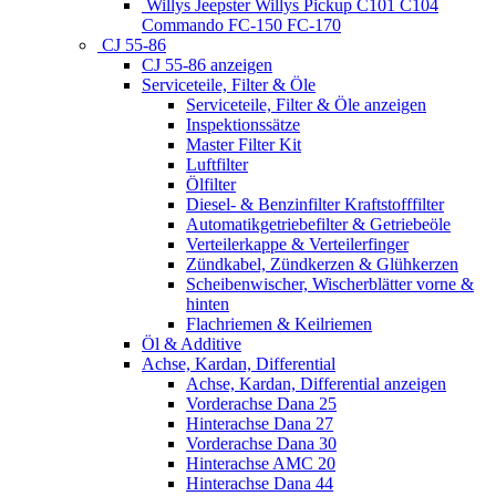
Willys Jeepster Willys Pickup C101 C104
Commando FC-150 FC-170
CJ 55-86
CJ 55-86 anzeigen
Serviceteile, Filter & Öle
Serviceteile, Filter & Öle anzeigen
Inspektionssätze
Master Filter Kit
Luftfilter
Ölfilter
Diesel- & Benzinfilter Kraftstofffilter
Automatikgetriebefilter & Getriebeöle
Verteilerkappe & Verteilerfinger
Zündkabel, Zündkerzen & Glühkerzen
Scheibenwischer, Wischerblätter vorne &
hinten
Flachriemen & Keilriemen
Öl & Additive
Achse, Kardan, Differential
Achse, Kardan, Differential anzeigen
Vorderachse Dana 25
Hinterachse Dana 27
Vorderachse Dana 30
Hinterachse AMC 20
Hinterachse Dana 44