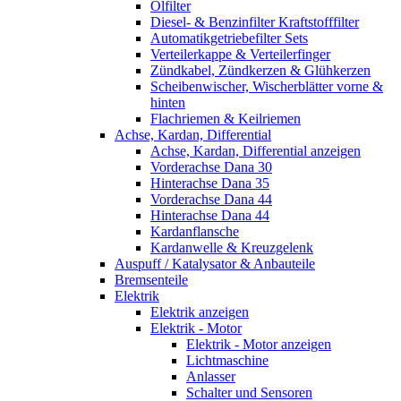
Ölfilter
Diesel- & Benzinfilter Kraftstofffilter
Automatikgetriebefilter Sets
Verteilerkappe & Verteilerfinger
Zündkabel, Zündkerzen & Glühkerzen
Scheibenwischer, Wischerblätter vorne &
hinten
Flachriemen & Keilriemen
Achse, Kardan, Differential
Achse, Kardan, Differential anzeigen
Vorderachse Dana 30
Hinterachse Dana 35
Vorderachse Dana 44
Hinterachse Dana 44
Kardanflansche
Kardanwelle & Kreuzgelenk
Auspuff / Katalysator & Anbauteile
Bremsenteile
Elektrik
Elektrik anzeigen
Elektrik - Motor
Elektrik - Motor anzeigen
Lichtmaschine
Anlasser
Schalter und Sensoren