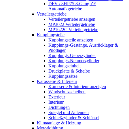
DFV / 8HP75 8-Gang ZF
Automatikgetriebe
Verteilergetriebe
Verteilergetriebe anzeigen
MP3022 Verteilergetriebe
MP1622C Verteilergetriebe
Kupplungsteile
Kupplungsteile anzeigen
Kupplungs-Gestänge, Ausrücklager &
Pilotlager
Kupplungs-Geberzylinder
Kupplungs-Nehmerzylinder
Kupplungseinheit
Druckplatte & Scheibe
Kupplungssätze
Karosserie & Interieur
Karosserie & Interieur anzeigen
Windschutzscheiben
Exterieur
Interieur
Dichtungen
Spiegel und Antennen
Schließzylinder & Schlüssel
Klimaanlage & Heizung
Motorkühlung