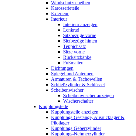
Windschutzscheiben
Karosserieteile
Exterieur
Interieur
Interieur anzeigen
Lenkrad
Sitzbezüge vorne
Sitzbezüge hinten
Teppichsatz
Sitze vorne
Rücksitzbänke
Fußmatten
Dichtungen
Spiegel und Antennen
Armaturen & Tachowellen
Schließzylinder & Schlüssel
Scheibenwischer
Scheibenwischer anzeigen
Wischerschalter
Kupplungsteile
Kupplungsteile anzeigen
Kupplungs-Gestänge, Ausrücklager &
Pilotlager
Kupplungs-Geberzylinder
Kupplungs-Nehmerzylinder