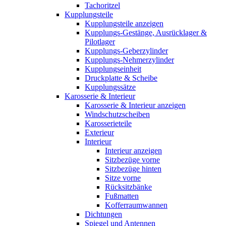
Tachoritzel
Kupplungsteile
Kupplungsteile anzeigen
Kupplungs-Gestänge, Ausrücklager &
Pilotlager
Kupplungs-Geberzylinder
Kupplungs-Nehmerzylinder
Kupplungseinheit
Druckplatte & Scheibe
Kupplungssätze
Karosserie & Interieur
Karosserie & Interieur anzeigen
Windschutzscheiben
Karosserieteile
Exterieur
Interieur
Interieur anzeigen
Sitzbezüge vorne
Sitzbezüge hinten
Sitze vorne
Rücksitzbänke
Fußmatten
Kofferraumwannen
Dichtungen
Spiegel und Antennen