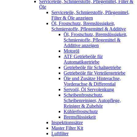
Serviceteile, Schmierstoffe, Pflegemittel, Filter &
Öle
Serviceteile, Schmierstoffe, Pflegemittel,
Filter & Öle anzeigen
Öl, Frostschutz, Bremslüssigkeit,
Schmierstoffe, Pflegemittel & Additive
Öl, Frostschutz, Bremslüssigkeit,
Schmierstoffe, Pflegemittel &
Additive anzeigen
Motoröl
ATF Getriebeöle für
Automatikgetriebe
Getriebeöle für Schaltgetriebe
Getriebeöle für Verteilergetriebe
Öle und Zusätze Hinterachse,
Vorderachse & Differential
Servoöl, Öl Servolenkung
Scheibenfrostschutz,
Scheibenreiniger, Autopflege,
Reiniger & Zubehör
Kühlerfrostschutz
Bremsflüssigkeit
Inspektionssätze
Master Filter Kit
Luftfilter