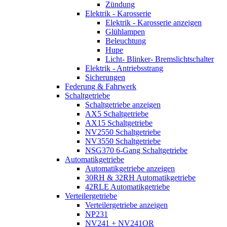
Zündung
Elektrik - Karosserie
Elektrik - Karosserie anzeigen
Glühlampen
Beleuchtung
Hupe
Licht- Blinker- Bremslichtschalter
Elektrik - Antriebsstrang
Sicherungen
Federung & Fahrwerk
Schaltgetriebe
Schaltgetriebe anzeigen
AX5 Schaltgetriebe
AX15 Schaltgetriebe
NV2550 Schaltgetriebe
NV3550 Schaltgetriebe
NSG370 6-Gang Schaltgetriebe
Automatikgetriebe
Automatikgetriebe anzeigen
30RH & 32RH Automatikgetriebe
42RLE Automatikgetriebe
Verteilergetriebe
Verteilergetriebe anzeigen
NP231
NV241 + NV241OR