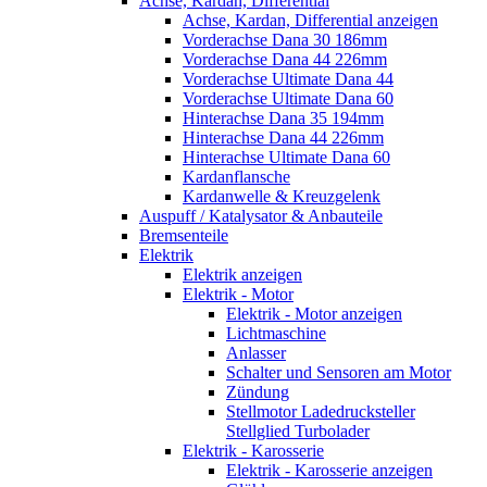
Achse, Kardan, Differential
Achse, Kardan, Differential anzeigen
Vorderachse Dana 30 186mm
Vorderachse Dana 44 226mm
Vorderachse Ultimate Dana 44
Vorderachse Ultimate Dana 60
Hinterachse Dana 35 194mm
Hinterachse Dana 44 226mm
Hinterachse Ultimate Dana 60
Kardanflansche
Kardanwelle & Kreuzgelenk
Auspuff / Katalysator & Anbauteile
Bremsenteile
Elektrik
Elektrik anzeigen
Elektrik - Motor
Elektrik - Motor anzeigen
Lichtmaschine
Anlasser
Schalter und Sensoren am Motor
Zündung
Stellmotor Ladedrucksteller
Stellglied Turbolader
Elektrik - Karosserie
Elektrik - Karosserie anzeigen