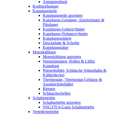
Armaturenbrett
Kraftstoffanlage
Kupplungsteile
Kupplungsteile anzeigen
Kupplungs-Gestänge, Ausrücklager &
Pilotlager
Kupplungs-Geberzylinder
Kupplungs-Nehmerzylinder
Kupplungseinheit
Druckplatte & Scheibe
Kupplungssätze
Motorkühlung
Motorkühlung anzeigen
Wasserpumpen, Rollen & Lüfter
Kupplung
Wasserkühler, Schläuche Ablasshahn &
Kühlerdeckel
Thermostate, Thermostat-Gehäuse &
Ausgleichsbehälter
Riemen
Schlauchschellen
Schaltgetriebe
Schaltgetriebe anzeigen
NSG370 6-Gang Schaltgetriebe
Verteilergetriebe