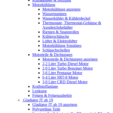
Klimaanlage & Heizung
Motorkühlung
Motorkühlung anzeigen
Wasserpumpen
Wasserkühler & Kühlerdeckel
Thermostate, Thermostat-Gehäuse &
Ausgleichsbehälter
Riemen & Spannrollen
Kühlerschläuche
Lüfter & Elektrolüfter
Motorkühlung Sonstiges
Schlauchschellen
Motorteile & Dichtungen
Motorteile & Dichtungen anzeigen
2,2 Liter Turbo Diesel Motor
2,0 Liter Turbo Benziner Motor
3,6 Liter Pentastar Motor
6,4 Liter SRT-8 Motor
3,0 Liter CRD Diesel Motor
Kraftstoffanlage
Lenkung
Felgen & Felgenzubehör
Gladiator JT ab 19
Gladiator JT ab 19 anzeigen
Polyurethan Teile