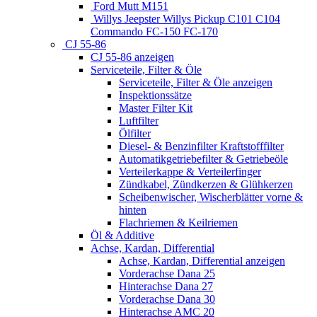
Ford Mutt M151
Willys Jeepster Willys Pickup C101 C104
Commando FC-150 FC-170
CJ 55-86
CJ 55-86 anzeigen
Serviceteile, Filter & Öle
Serviceteile, Filter & Öle anzeigen
Inspektionssätze
Master Filter Kit
Luftfilter
Ölfilter
Diesel- & Benzinfilter Kraftstofffilter
Automatikgetriebefilter & Getriebeöle
Verteilerkappe & Verteilerfinger
Zündkabel, Zündkerzen & Glühkerzen
Scheibenwischer, Wischerblätter vorne &
hinten
Flachriemen & Keilriemen
Öl & Additive
Achse, Kardan, Differential
Achse, Kardan, Differential anzeigen
Vorderachse Dana 25
Hinterachse Dana 27
Vorderachse Dana 30
Hinterachse AMC 20