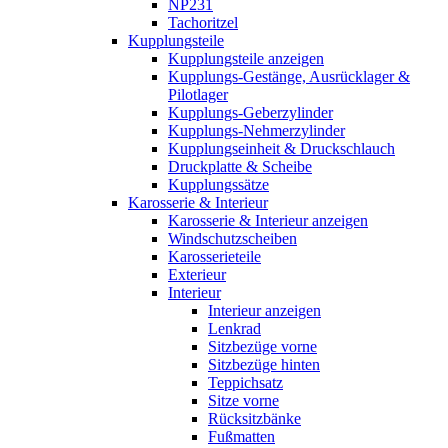
NP231
Tachoritzel
Kupplungsteile
Kupplungsteile anzeigen
Kupplungs-Gestänge, Ausrücklager &
Pilotlager
Kupplungs-Geberzylinder
Kupplungs-Nehmerzylinder
Kupplungseinheit & Druckschlauch
Druckplatte & Scheibe
Kupplungssätze
Karosserie & Interieur
Karosserie & Interieur anzeigen
Windschutzscheiben
Karosserieteile
Exterieur
Interieur
Interieur anzeigen
Lenkrad
Sitzbezüge vorne
Sitzbezüge hinten
Teppichsatz
Sitze vorne
Rücksitzbänke
Fußmatten