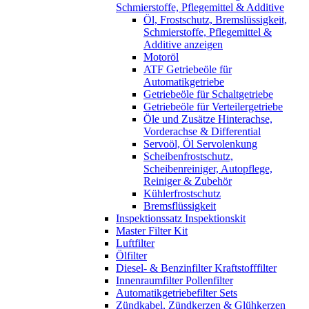
Schmierstoffe, Pflegemittel & Additive
Öl, Frostschutz, Bremslüssigkeit,
Schmierstoffe, Pflegemittel &
Additive anzeigen
Motoröl
ATF Getriebeöle für
Automatikgetriebe
Getriebeöle für Schaltgetriebe
Getriebeöle für Verteilergetriebe
Öle und Zusätze Hinterachse,
Vorderachse & Differential
Servoöl, Öl Servolenkung
Scheibenfrostschutz,
Scheibenreiniger, Autopflege,
Reiniger & Zubehör
Kühlerfrostschutz
Bremsflüssigkeit
Inspektionssatz Inspektionskit
Master Filter Kit
Luftfilter
Ölfilter
Diesel- & Benzinfilter Kraftstofffilter
Innenraumfilter Pollenfilter
Automatikgetriebefilter Sets
Zündkabel, Zündkerzen & Glühkerzen