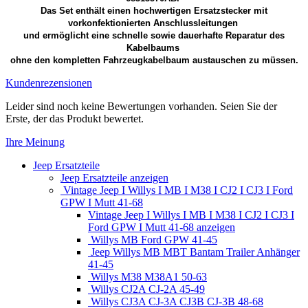
Das Set enthält einen hochwertigen Ersatzstecker mit
vorkonfektionierten Anschlussleitungen
und ermöglicht eine schnelle sowie dauerhafte Reparatur des
Kabelbaums
ohne den kompletten Fahrzeugkabelbaum austauschen zu müssen.
Kundenrezensionen
Leider sind noch keine Bewertungen vorhanden. Seien Sie der
Erste, der das Produkt bewertet.
Ihre Meinung
Jeep Ersatzteile
Jeep Ersatzteile anzeigen
Vintage Jeep I Willys I MB I M38 I CJ2 I CJ3 I Ford
GPW I Mutt 41-68
Vintage Jeep I Willys I MB I M38 I CJ2 I CJ3 I
Ford GPW I Mutt 41-68 anzeigen
Willys MB Ford GPW 41-45
Jeep Willys MB MBT Bantam Trailer Anhänger
41-45
Willys M38 M38A1 50-63
Willys CJ2A CJ-2A 45-49
Willys CJ3A CJ-3A CJ3B CJ-3B 48-68