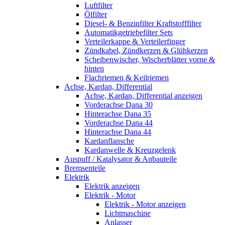
Luftfilter
Ölfilter
Diesel- & Benzinfilter Kraftstofffilter
Automatikgetriebefilter Sets
Verteilerkappe & Verteilerfinger
Zündkabel, Zündkerzen & Glühkerzen
Scheibenwischer, Wischerblätter vorne &
hinten
Flachriemen & Keilriemen
Achse, Kardan, Differential
Achse, Kardan, Differential anzeigen
Vorderachse Dana 30
Hinterachse Dana 35
Vorderachse Dana 44
Hinterachse Dana 44
Kardanflansche
Kardanwelle & Kreuzgelenk
Auspuff / Katalysator & Anbauteile
Bremsenteile
Elektrik
Elektrik anzeigen
Elektrik - Motor
Elektrik - Motor anzeigen
Lichtmaschine
Anlasser