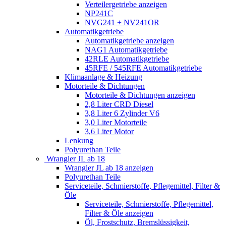
Verteilergetriebe anzeigen
NP241C
NVG241 + NV241OR
Automatikgetriebe
Automatikgetriebe anzeigen
NAG1 Automatikgetriebe
42RLE Automatikgetriebe
45RFE / 545RFE Automatikgetriebe
Klimaanlage & Heizung
Motorteile & Dichtungen
Motorteile & Dichtungen anzeigen
2,8 Liter CRD Diesel
3,8 Liter 6 Zylinder V6
3,0 Liter Motorteile
3,6 Liter Motor
Lenkung
Polyurethan Teile
Wrangler JL ab 18
Wrangler JL ab 18 anzeigen
Polyurethan Teile
Serviceteile, Schmierstoffe, Pflegemittel, Filter &
Öle
Serviceteile, Schmierstoffe, Pflegemittel,
Filter & Öle anzeigen
Öl, Frostschutz, Bremslüssigkeit,