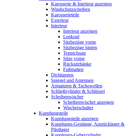
Karosserie & Interieur anzeigen
Windschutzscheiben
Karosserieteile
Exterieur
Interieur
Interieur anzeigen
Lenkrad
Sitzbezüge vorne
Sitzbezüge hinten
Teppichsatz
Sitze vorne
Rücksitzbänke
Fußmatten
Dichtungen
Spiegel und Antennen
Armaturen & Tachowellen
Schließzylinder & Schlüssel
Scheibenwischer
Scheibenwischer anzeigen
Wischerschalter
Kupplungsteile
Kupplungsteile anzeigen
Kupplungs-Gestänge, Ausrücklager &
Pilotlager
Kupplungs-Geberzylinder