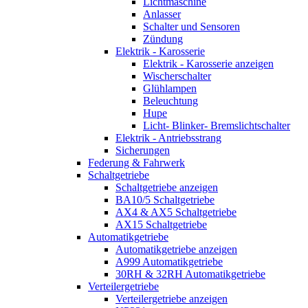
Lichtmaschine
Anlasser
Schalter und Sensoren
Zündung
Elektrik - Karosserie
Elektrik - Karosserie anzeigen
Wischerschalter
Glühlampen
Beleuchtung
Hupe
Licht- Blinker- Bremslichtschalter
Elektrik - Antriebsstrang
Sicherungen
Federung & Fahrwerk
Schaltgetriebe
Schaltgetriebe anzeigen
BA10/5 Schaltgetriebe
AX4 & AX5 Schaltgetriebe
AX15 Schaltgetriebe
Automatikgetriebe
Automatikgetriebe anzeigen
A999 Automatikgetriebe
30RH & 32RH Automatikgetriebe
Verteilergetriebe
Verteilergetriebe anzeigen