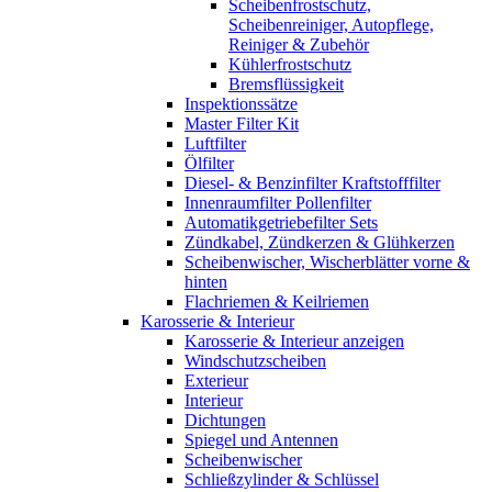
Scheibenfrostschutz,
Scheibenreiniger, Autopflege,
Reiniger & Zubehör
Kühlerfrostschutz
Bremsflüssigkeit
Inspektionssätze
Master Filter Kit
Luftfilter
Ölfilter
Diesel- & Benzinfilter Kraftstofffilter
Innenraumfilter Pollenfilter
Automatikgetriebefilter Sets
Zündkabel, Zündkerzen & Glühkerzen
Scheibenwischer, Wischerblätter vorne &
hinten
Flachriemen & Keilriemen
Karosserie & Interieur
Karosserie & Interieur anzeigen
Windschutzscheiben
Exterieur
Interieur
Dichtungen
Spiegel und Antennen
Scheibenwischer
Schließzylinder & Schlüssel