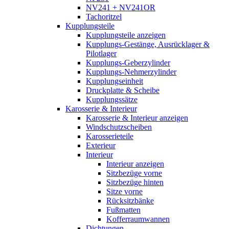
NV241 + NV241OR
Tachoritzel
Kupplungsteile
Kupplungsteile anzeigen
Kupplungs-Gestänge, Ausrücklager &
Pilotlager
Kupplungs-Geberzylinder
Kupplungs-Nehmerzylinder
Kupplungseinheit
Druckplatte & Scheibe
Kupplungssätze
Karosserie & Interieur
Karosserie & Interieur anzeigen
Windschutzscheiben
Karosserieteile
Exterieur
Interieur
Interieur anzeigen
Sitzbezüge vorne
Sitzbezüge hinten
Sitze vorne
Rücksitzbänke
Fußmatten
Kofferraumwannen
Dichtungen