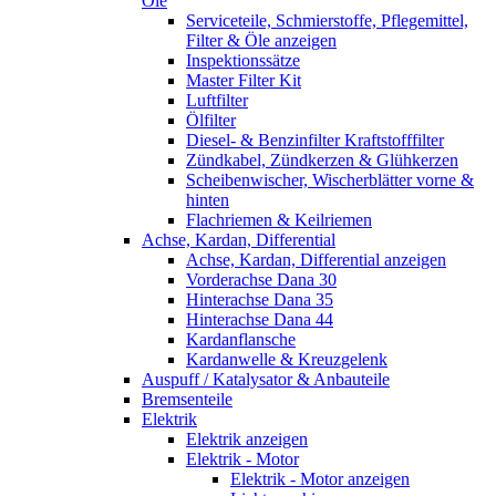
Öle
Serviceteile, Schmierstoffe, Pflegemittel,
Filter & Öle anzeigen
Inspektionssätze
Master Filter Kit
Luftfilter
Ölfilter
Diesel- & Benzinfilter Kraftstofffilter
Zündkabel, Zündkerzen & Glühkerzen
Scheibenwischer, Wischerblätter vorne &
hinten
Flachriemen & Keilriemen
Achse, Kardan, Differential
Achse, Kardan, Differential anzeigen
Vorderachse Dana 30
Hinterachse Dana 35
Hinterachse Dana 44
Kardanflansche
Kardanwelle & Kreuzgelenk
Auspuff / Katalysator & Anbauteile
Bremsenteile
Elektrik
Elektrik anzeigen
Elektrik - Motor
Elektrik - Motor anzeigen