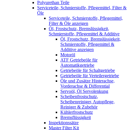
Polyurethan Teile
Serviceteile, Schmierstoffe, Pflegemittel, Filter &
Öle
Serviceteile, Schmierstoffe, Pflegemittel,
Filter & Öle anzeigen
Öl, Frostschutz, Bremslüssigkeit,
Schmierstoffe, Pflegemittel & Additive
Öl, Frostschutz, Bremslüssigkeit,
Schmierstoffe, Pflegemittel &
Additive anzeigen
Motoröl
ATF Getriebeöle für
Automatikgetriebe
Getriebeöle für Schaltgetriebe
Getriebeöle für Verteilergetriebe
Öle und Zusätze Hinterachse,
Vorderachse & Differential
Servoöl, Öl Servolenkung
Scheibenfrostschutz,
Scheibenreiniger, Autopflege,
Reiniger & Zubehör
Kühlerfrostschutz
Bremsflüssigkeit
Inspektionssätze
Master Filter Kit