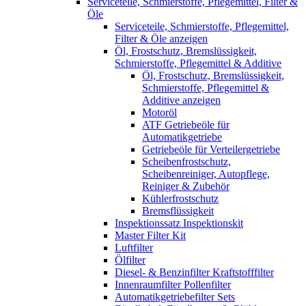
Serviceteile, Schmierstoffe, Pflegemittel, Filter &
Öle
Serviceteile, Schmierstoffe, Pflegemittel,
Filter & Öle anzeigen
Öl, Frostschutz, Bremslüssigkeit,
Schmierstoffe, Pflegemittel & Additive
Öl, Frostschutz, Bremslüssigkeit,
Schmierstoffe, Pflegemittel &
Additive anzeigen
Motoröl
ATF Getriebeöle für
Automatikgetriebe
Getriebeöle für Verteilergetriebe
Scheibenfrostschutz,
Scheibenreiniger, Autopflege,
Reiniger & Zubehör
Kühlerfrostschutz
Bremsflüssigkeit
Inspektionssatz Inspektionskit
Master Filter Kit
Luftfilter
Ölfilter
Diesel- & Benzinfilter Kraftstofffilter
Innenraumfilter Pollenfilter
Automatikgetriebefilter Sets