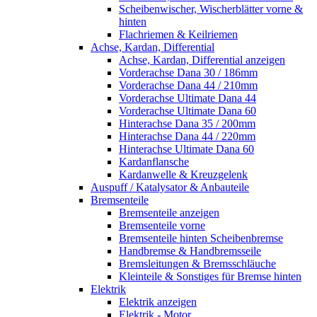
Scheibenwischer, Wischerblätter vorne &
hinten
Flachriemen & Keilriemen
Achse, Kardan, Differential
Achse, Kardan, Differential anzeigen
Vorderachse Dana 30 / 186mm
Vorderachse Dana 44 / 210mm
Vorderachse Ultimate Dana 44
Vorderachse Ultimate Dana 60
Hinterachse Dana 35 / 200mm
Hinterachse Dana 44 / 220mm
Hinterachse Ultimate Dana 60
Kardanflansche
Kardanwelle & Kreuzgelenk
Auspuff / Katalysator & Anbauteile
Bremsenteile
Bremsenteile anzeigen
Bremsenteile vorne
Bremsenteile hinten Scheibenbremse
Handbremse & Handbremsseile
Bremsleitungen & Bremsschläuche
Kleinteile & Sonstiges für Bremse hinten
Elektrik
Elektrik anzeigen
Elektrik - Motor