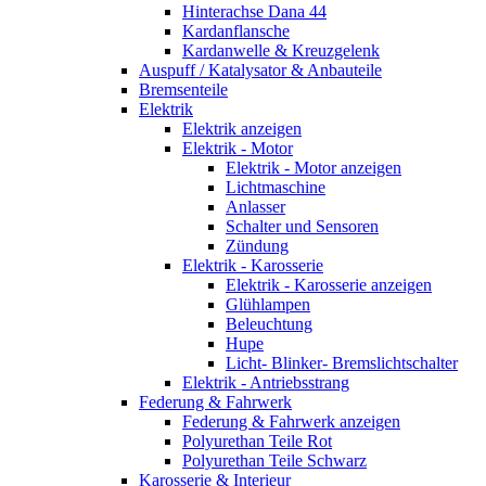
Hinterachse Dana 44
Kardanflansche
Kardanwelle & Kreuzgelenk
Auspuff / Katalysator & Anbauteile
Bremsenteile
Elektrik
Elektrik anzeigen
Elektrik - Motor
Elektrik - Motor anzeigen
Lichtmaschine
Anlasser
Schalter und Sensoren
Zündung
Elektrik - Karosserie
Elektrik - Karosserie anzeigen
Glühlampen
Beleuchtung
Hupe
Licht- Blinker- Bremslichtschalter
Elektrik - Antriebsstrang
Federung & Fahrwerk
Federung & Fahrwerk anzeigen
Polyurethan Teile Rot
Polyurethan Teile Schwarz
Karosserie & Interieur