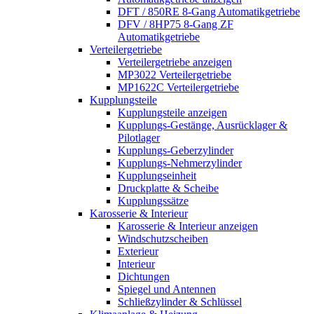
DFT / 850RE 8-Gang Automatikgetriebe
DFV / 8HP75 8-Gang ZF
Automatikgetriebe
Verteilergetriebe
Verteilergetriebe anzeigen
MP3022 Verteilergetriebe
MP1622C Verteilergetriebe
Kupplungsteile
Kupplungsteile anzeigen
Kupplungs-Gestänge, Ausrücklager &
Pilotlager
Kupplungs-Geberzylinder
Kupplungs-Nehmerzylinder
Kupplungseinheit
Druckplatte & Scheibe
Kupplungssätze
Karosserie & Interieur
Karosserie & Interieur anzeigen
Windschutzscheiben
Exterieur
Interieur
Dichtungen
Spiegel und Antennen
Schließzylinder & Schlüssel