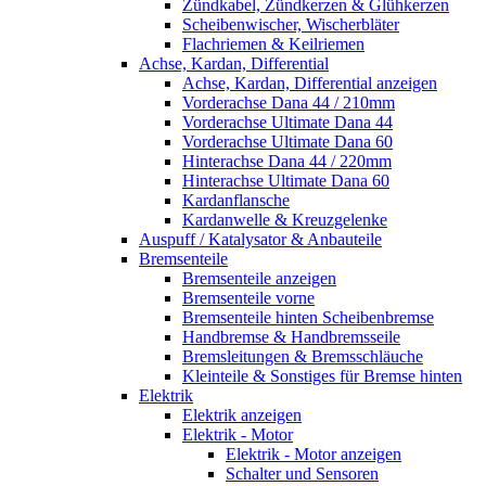
Zündkabel, Zündkerzen & Glühkerzen
Scheibenwischer, Wischerbläter
Flachriemen & Keilriemen
Achse, Kardan, Differential
Achse, Kardan, Differential anzeigen
Vorderachse Dana 44 / 210mm
Vorderachse Ultimate Dana 44
Vorderachse Ultimate Dana 60
Hinterachse Dana 44 / 220mm
Hinterachse Ultimate Dana 60
Kardanflansche
Kardanwelle & Kreuzgelenke
Auspuff / Katalysator & Anbauteile
Bremsenteile
Bremsenteile anzeigen
Bremsenteile vorne
Bremsenteile hinten Scheibenbremse
Handbremse & Handbremsseile
Bremsleitungen & Bremsschläuche
Kleinteile & Sonstiges für Bremse hinten
Elektrik
Elektrik anzeigen
Elektrik - Motor
Elektrik - Motor anzeigen
Schalter und Sensoren