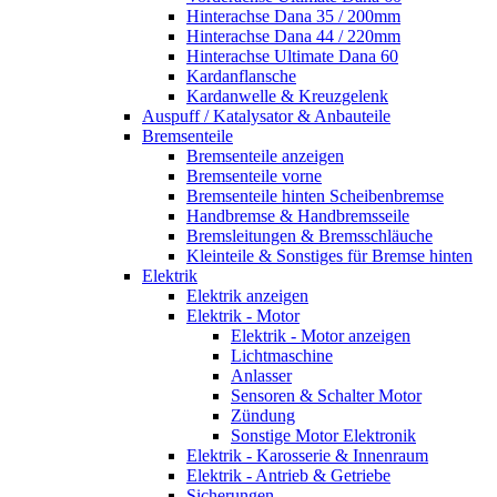
Hinterachse Dana 35 / 200mm
Hinterachse Dana 44 / 220mm
Hinterachse Ultimate Dana 60
Kardanflansche
Kardanwelle & Kreuzgelenk
Auspuff / Katalysator & Anbauteile
Bremsenteile
Bremsenteile anzeigen
Bremsenteile vorne
Bremsenteile hinten Scheibenbremse
Handbremse & Handbremsseile
Bremsleitungen & Bremsschläuche
Kleinteile & Sonstiges für Bremse hinten
Elektrik
Elektrik anzeigen
Elektrik - Motor
Elektrik - Motor anzeigen
Lichtmaschine
Anlasser
Sensoren & Schalter Motor
Zündung
Sonstige Motor Elektronik
Elektrik - Karosserie & Innenraum
Elektrik - Antrieb & Getriebe
Sicherungen