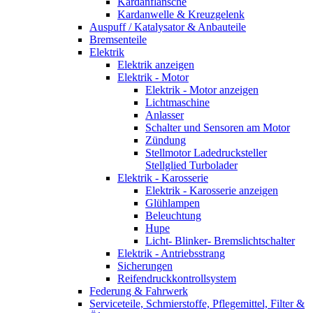
Kardanflansche
Kardanwelle & Kreuzgelenk
Auspuff / Katalysator & Anbauteile
Bremsenteile
Elektrik
Elektrik anzeigen
Elektrik - Motor
Elektrik - Motor anzeigen
Lichtmaschine
Anlasser
Schalter und Sensoren am Motor
Zündung
Stellmotor Ladedrucksteller
Stellglied Turbolader
Elektrik - Karosserie
Elektrik - Karosserie anzeigen
Glühlampen
Beleuchtung
Hupe
Licht- Blinker- Bremslichtschalter
Elektrik - Antriebsstrang
Sicherungen
Reifendruckkontrollsystem
Federung & Fahrwerk
Serviceteile, Schmierstoffe, Pflegemittel, Filter &