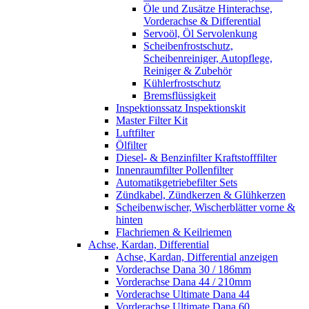
Öle und Zusätze Hinterachse,
Vorderachse & Differential
Servoöl, Öl Servolenkung
Scheibenfrostschutz,
Scheibenreiniger, Autopflege,
Reiniger & Zubehör
Kühlerfrostschutz
Bremsflüssigkeit
Inspektionssatz Inspektionskit
Master Filter Kit
Luftfilter
Ölfilter
Diesel- & Benzinfilter Kraftstofffilter
Innenraumfilter Pollenfilter
Automatikgetriebefilter Sets
Zündkabel, Zündkerzen & Glühkerzen
Scheibenwischer, Wischerblätter vorne &
hinten
Flachriemen & Keilriemen
Achse, Kardan, Differential
Achse, Kardan, Differential anzeigen
Vorderachse Dana 30 / 186mm
Vorderachse Dana 44 / 210mm
Vorderachse Ultimate Dana 44
Vorderachse Ultimate Dana 60