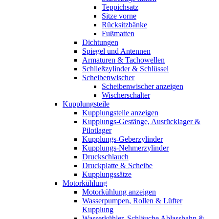
Teppichsatz
Sitze vorne
Rücksitzbänke
Fußmatten
Dichtungen
Spiegel und Antennen
Armaturen & Tachowellen
Schließzylinder & Schlüssel
Scheibenwischer
Scheibenwischer anzeigen
Wischerschalter
Kupplungsteile
Kupplungsteile anzeigen
Kupplungs-Gestänge, Ausrücklager &
Pilotlager
Kupplungs-Geberzylinder
Kupplungs-Nehmerzylinder
Druckschlauch
Druckplatte & Scheibe
Kupplungssätze
Motorkühlung
Motorkühlung anzeigen
Wasserpumpen, Rollen & Lüfter
Kupplung
Wasserkühler, Schläuche Ablasshahn &