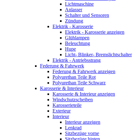
Lichtmaschine
Anlasser
Schalter und Sensoren
Zündung
Elektrik - Karosserie
Elektrik - Karosserie anzeigen
Glühlampen
Beleuchtung
Hupe
Licht- Blinker- Bremslichtschalter
Elektrik - Antriebsstrang
Federung & Fahrwerk
Federung & Fahrwerk anzeigen
Polyurethan Teile Rot
Polyurethan Teile Schwarz
Karosserie & Interieur
Karosserie & Interieur anzeigen
Windschutzscheiben
Karosserieteile
Exterieur
Interieur
Interieur anzeigen
Lenkrad
Sitzbezüge vorne
Sitzbezüge hinten