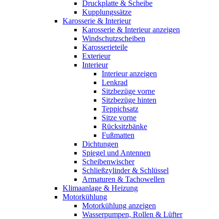
Druckplatte & Scheibe
Kupplungssätze
Karosserie & Interieur
Karosserie & Interieur anzeigen
Windschutzscheiben
Karosserieteile
Exterieur
Interieur
Interieur anzeigen
Lenkrad
Sitzbezüge vorne
Sitzbezüge hinten
Teppichsatz
Sitze vorne
Rücksitzbänke
Fußmatten
Dichtungen
Spiegel und Antennen
Scheibenwischer
Schließzylinder & Schlüssel
Armaturen & Tachowellen
Klimaanlage & Heizung
Motorkühlung
Motorkühlung anzeigen
Wasserpumpen, Rollen & Lüfter