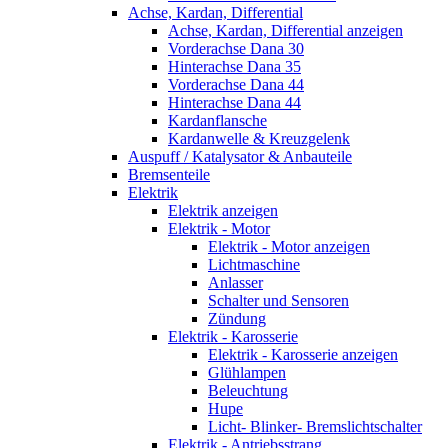
Achse, Kardan, Differential
Achse, Kardan, Differential anzeigen
Vorderachse Dana 30
Hinterachse Dana 35
Vorderachse Dana 44
Hinterachse Dana 44
Kardanflansche
Kardanwelle & Kreuzgelenk
Auspuff / Katalysator & Anbauteile
Bremsenteile
Elektrik
Elektrik anzeigen
Elektrik - Motor
Elektrik - Motor anzeigen
Lichtmaschine
Anlasser
Schalter und Sensoren
Zündung
Elektrik - Karosserie
Elektrik - Karosserie anzeigen
Glühlampen
Beleuchtung
Hupe
Licht- Blinker- Bremslichtschalter
Elektrik - Antriebsstrang