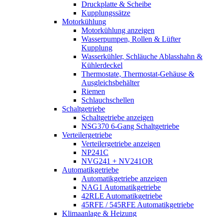
Druckplatte & Scheibe
Kupplungssätze
Motorkühlung
Motorkühlung anzeigen
Wasserpumpen, Rollen & Lüfter
Kupplung
Wasserkühler, Schläuche Ablasshahn &
Kühlerdeckel
Thermostate, Thermostat-Gehäuse &
Ausgleichsbehälter
Riemen
Schlauchschellen
Schaltgetriebe
Schaltgetriebe anzeigen
NSG370 6-Gang Schaltgetriebe
Verteilergetriebe
Verteilergetriebe anzeigen
NP241C
NVG241 + NV241OR
Automatikgetriebe
Automatikgetriebe anzeigen
NAG1 Automatikgetriebe
42RLE Automatikgetriebe
45RFE / 545RFE Automatikgetriebe
Klimaanlage & Heizung