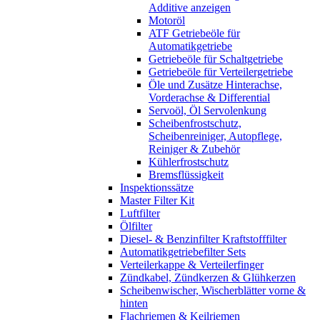
Additive anzeigen
Motoröl
ATF Getriebeöle für
Automatikgetriebe
Getriebeöle für Schaltgetriebe
Getriebeöle für Verteilergetriebe
Öle und Zusätze Hinterachse,
Vorderachse & Differential
Servoöl, Öl Servolenkung
Scheibenfrostschutz,
Scheibenreiniger, Autopflege,
Reiniger & Zubehör
Kühlerfrostschutz
Bremsflüssigkeit
Inspektionssätze
Master Filter Kit
Luftfilter
Ölfilter
Diesel- & Benzinfilter Kraftstofffilter
Automatikgetriebefilter Sets
Verteilerkappe & Verteilerfinger
Zündkabel, Zündkerzen & Glühkerzen
Scheibenwischer, Wischerblätter vorne &
hinten
Flachriemen & Keilriemen