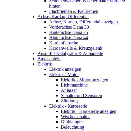
Scheibenwischer, Wischerblätter vorne &
hinten
Flachriemen & Keilriemen
Achse, Kardan, Differential
Achse, Kardan, Differential anzeigen
Vorderachse Dana 30
Hinterachse Dana 35
Hinterachse Dana 44
Kardanflansche
Kardanwelle & Kreuzgelenk
Auspuff / Katalysator & Anbauteile
Bremsenteile
Elektrik
Elektrik anzeigen
Elektrik - Motor
Elektrik - Motor anzeigen
Lichtmaschine
Anlasser
Schalter und Sensoren
Zündung
Elektrik - Karosserie
Elektrik - Karosserie anzeigen
Wischerschalter
Glühlampen
Beleuchtung