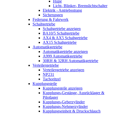
Hupe
Licht- Blinker- Bremslichtschalter
Elektrik - Antriebsstrang
Sicherungen
Federung & Fahrwerk
Schaltgetriebe
Schaltgetriebe anzeigen
BA10/5 Schaltgetriebe
AX4 & AX5 Schaltgetriebe
AX15 Schaltgetriebe
Automatikgetriebe
Automatikgetriebe anzeigen
A999 Automatikgetriebe
30RH & 32RH Automatikgetriebe
Verteilergetriebe
Verteilergetriebe anzeigen
NP231
Tachoritzel
Kupplungsteile
Kupplungsteile anzeigen
Kupplungs-Gestänge, Ausrücklager &
Pilotlager
Kupplungs-Geberzylinder
Kupplungs-Nehmerzylinder
Kupplungseinheit & Druckschlauch