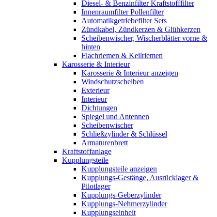
Diesel- & Benzinfilter Kraftstofffilter
Innenraumfilter Pollenfilter
Automatikgetriebefilter Sets
Zündkabel, Zündkerzen & Glühkerzen
Scheibenwischer, Wischerblätter vorne &
hinten
Flachriemen & Keilriemen
Karosserie & Interieur
Karosserie & Interieur anzeigen
Windschutzscheiben
Exterieur
Interieur
Dichtungen
Spiegel und Antennen
Scheibenwischer
Schließzylinder & Schlüssel
Armaturenbrett
Kraftstoffanlage
Kupplungsteile
Kupplungsteile anzeigen
Kupplungs-Gestänge, Ausrücklager &
Pilotlager
Kupplungs-Geberzylinder
Kupplungs-Nehmerzylinder
Kupplungseinheit