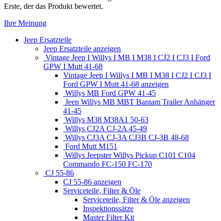
Erste, der das Produkt bewertet.
Ihre Meinung
Jeep Ersatzteile
Jeep Ersatzteile anzeigen
Vintage Jeep I Willys I MB I M38 I CJ2 I CJ3 I Ford
GPW I Mutt 41-68
Vintage Jeep I Willys I MB I M38 I CJ2 I CJ3 I
Ford GPW I Mutt 41-68 anzeigen
Willys MB Ford GPW 41-45
Jeep Willys MB MBT Bantam Trailer Anhänger
41-45
Willys M38 M38A1 50-63
Willys CJ2A CJ-2A 45-49
Willys CJ3A CJ-3A CJ3B CJ-3B 48-68
Ford Mutt M151
Willys Jeepster Willys Pickup C101 C104
Commando FC-150 FC-170
CJ 55-86
CJ 55-86 anzeigen
Serviceteile, Filter & Öle
Serviceteile, Filter & Öle anzeigen
Inspektionssätze
Master Filter Kit