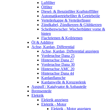
Luftfilter
Ölfilter
Diesel- & Benzinfilter Kraftstofffilter
Automatikgetriebefilter & Getriebeöle
Verteilerkappe & Verteilerfinger
Zündkabel, Zündkerzen & Glühkerzen
Scheibenwischer, Wischerblätter vorne &
hinten
Flachriemen & Keilriemen
Öl & Additive
Achse, Kardan, Differential
Achse, Kardan, Differential anzeigen
Vorderachse Dana 25
Hinterachse Dana 27
Vorderachse Dana 30
Hinterachse AMC 20
Hinterachse Dana 44
Kardanflansche
Kardanwelle & Kreuzgelenk
Auspuff / Katalysator & Anbauteile
Bremsenteile
Elektrik
Elektrik anzeigen
Elektrik - Motor
Elektrik - Motor anzeigen