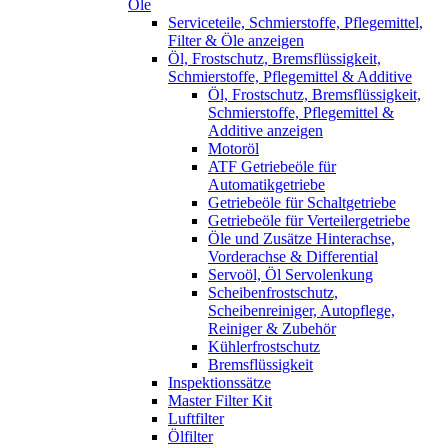
Öle
Serviceteile, Schmierstoffe, Pflegemittel,
Filter & Öle anzeigen
Öl, Frostschutz, Bremsflüssigkeit,
Schmierstoffe, Pflegemittel & Additive
Öl, Frostschutz, Bremsflüssigkeit,
Schmierstoffe, Pflegemittel &
Additive anzeigen
Motoröl
ATF Getriebeöle für
Automatikgetriebe
Getriebeöle für Schaltgetriebe
Getriebeöle für Verteilergetriebe
Öle und Zusätze Hinterachse,
Vorderachse & Differential
Servoöl, Öl Servolenkung
Scheibenfrostschutz,
Scheibenreiniger, Autopflege,
Reiniger & Zubehör
Kühlerfrostschutz
Bremsflüssigkeit
Inspektionssätze
Master Filter Kit
Luftfilter
Ölfilter