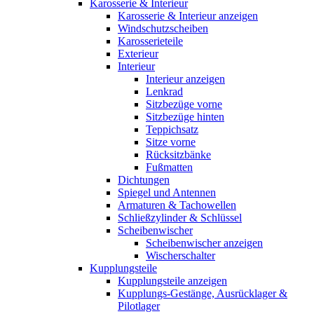
Karosserie & Interieur
Karosserie & Interieur anzeigen
Windschutzscheiben
Karosserieteile
Exterieur
Interieur
Interieur anzeigen
Lenkrad
Sitzbezüge vorne
Sitzbezüge hinten
Teppichsatz
Sitze vorne
Rücksitzbänke
Fußmatten
Dichtungen
Spiegel und Antennen
Armaturen & Tachowellen
Schließzylinder & Schlüssel
Scheibenwischer
Scheibenwischer anzeigen
Wischerschalter
Kupplungsteile
Kupplungsteile anzeigen
Kupplungs-Gestänge, Ausrücklager &
Pilotlager