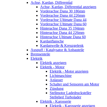
Achse, Kardan, Differential
Achse, Kardan, Differential anzeigen
Vorderachse Dana 30 186mm
Vorderachse Dana 44 226mm
Vorderachse Ultimate Dana 44
Vorderachse Ultimate Dana 60
Hinterachse Dana 35 194mm
Hinterachse Dana 44 226mm
Hinterachse Ultimate Dana 60
Kardanflansche
Kardanwelle & Kreuzgelenk
Auspuff / Katalysator & Anbauteile
Bremsenteile
Elektrik
Elektrik anzeigen
Elektrik - Motor
Elektrik - Motor anzeigen
Lichtmaschine
Anlasser
Schalter und Sensoren am Motor
Zündung
Stellmotor Ladedrucksteller
Stellglied Turbolader
Elektrik - Karosserie
Elektrik - Karosserie anzeigen