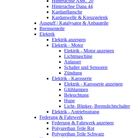
Hinterachse AMC 20
Hinterachse Dana 44
Kardanflansche
Kardanwelle & Kreuzgelenk
Auspuff / Katalysator & Anbauteile
Bremsenteile
Elektrik
Elektrik anzeigen
Elektrik - Motor
Elektrik - Motor anzeigen
Lichtmaschine
Anlasser
Schalter und Sensoren
Zündung
Elektrik - Karosserie
Elektrik - Karosserie anzeigen
Glühlampen
Beleuchtung
Hupe
Licht- Blinker- Bremslichtschalter
Elektrik - Antriebsstrang
Federung & Fahrwerk
Federung & Fahrwerk anzeigen
Polyurethan Teile Rot
Polyurethan Teile Schwarz