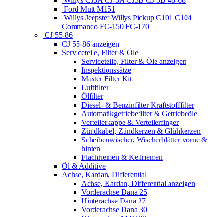
Willys CJ3A CJ-3A CJ3B CJ-3B 48-68
Ford Mutt M151
Willys Jeepster Willys Pickup C101 C104
Commando FC-150 FC-170
CJ 55-86
CJ 55-86 anzeigen
Serviceteile, Filter & Öle
Serviceteile, Filter & Öle anzeigen
Inspektionssätze
Master Filter Kit
Luftfilter
Ölfilter
Diesel- & Benzinfilter Kraftstofffilter
Automatikgetriebefilter & Getriebeöle
Verteilerkappe & Verteilerfinger
Zündkabel, Zündkerzen & Glühkerzen
Scheibenwischer, Wischerblätter vorne &
hinten
Flachriemen & Keilriemen
Öl & Additive
Achse, Kardan, Differential
Achse, Kardan, Differential anzeigen
Vorderachse Dana 25
Hinterachse Dana 27
Vorderachse Dana 30