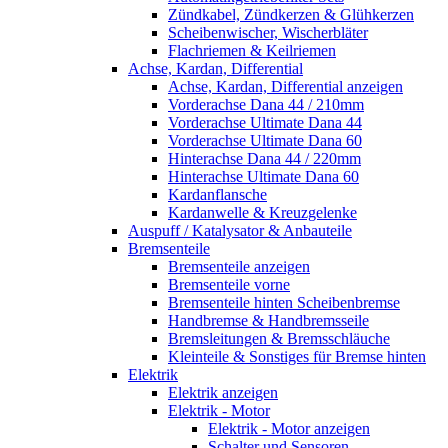
Zündkabel, Zündkerzen & Glühkerzen
Scheibenwischer, Wischerbläter
Flachriemen & Keilriemen
Achse, Kardan, Differential
Achse, Kardan, Differential anzeigen
Vorderachse Dana 44 / 210mm
Vorderachse Ultimate Dana 44
Vorderachse Ultimate Dana 60
Hinterachse Dana 44 / 220mm
Hinterachse Ultimate Dana 60
Kardanflansche
Kardanwelle & Kreuzgelenke
Auspuff / Katalysator & Anbauteile
Bremsenteile
Bremsenteile anzeigen
Bremsenteile vorne
Bremsenteile hinten Scheibenbremse
Handbremse & Handbremsseile
Bremsleitungen & Bremsschläuche
Kleinteile & Sonstiges für Bremse hinten
Elektrik
Elektrik anzeigen
Elektrik - Motor
Elektrik - Motor anzeigen
Schalter und Sensoren