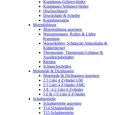
Kupplungs-Geberzylinder
Kupplungs-Nehmerzylinder
Druckschlauch
Druckplatte & Scheibe
Kupplungssätze
Motorkühlung
Motorkühlung anzeigen
Wasserpumpen, Rollen & Lüfter
Kupplung
Wasserkühler, Schläuche Ablasshahn &
Kühlerdeckel
Thermostate, Thermostat-Gehäuse &
Ausgleichsbehälter
Riemen
Schlauchschellen
Motorteile & Dichtungen
Motorteile & Dichtungen anzeigen
2,5 Liter 4 Zylinder GM
2,5 Liter 4 Zylinder AMC
3,8 / 4,2 Liter 6 Zylinder
5,0 & 5,9 Liter 8 Zylinder
Schaltgetriebe
Schaltgetriebe anzeigen
T14 Schaltgetriebe
T15 Schaltgetriebe