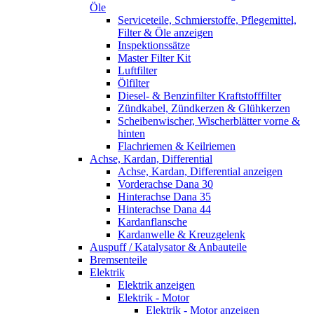
Öle
Serviceteile, Schmierstoffe, Pflegemittel,
Filter & Öle anzeigen
Inspektionssätze
Master Filter Kit
Luftfilter
Ölfilter
Diesel- & Benzinfilter Kraftstofffilter
Zündkabel, Zündkerzen & Glühkerzen
Scheibenwischer, Wischerblätter vorne &
hinten
Flachriemen & Keilriemen
Achse, Kardan, Differential
Achse, Kardan, Differential anzeigen
Vorderachse Dana 30
Hinterachse Dana 35
Hinterachse Dana 44
Kardanflansche
Kardanwelle & Kreuzgelenk
Auspuff / Katalysator & Anbauteile
Bremsenteile
Elektrik
Elektrik anzeigen
Elektrik - Motor
Elektrik - Motor anzeigen