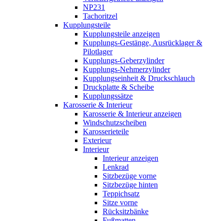
NP231
Tachoritzel
Kupplungsteile
Kupplungsteile anzeigen
Kupplungs-Gestänge, Ausrücklager &
Pilotlager
Kupplungs-Geberzylinder
Kupplungs-Nehmerzylinder
Kupplungseinheit & Druckschlauch
Druckplatte & Scheibe
Kupplungssätze
Karosserie & Interieur
Karosserie & Interieur anzeigen
Windschutzscheiben
Karosserieteile
Exterieur
Interieur
Interieur anzeigen
Lenkrad
Sitzbezüge vorne
Sitzbezüge hinten
Teppichsatz
Sitze vorne
Rücksitzbänke
Fußmatten