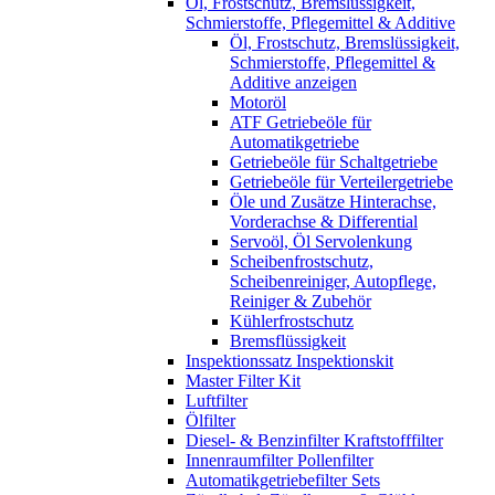
Öl, Frostschutz, Bremslüssigkeit,
Schmierstoffe, Pflegemittel & Additive
Öl, Frostschutz, Bremslüssigkeit,
Schmierstoffe, Pflegemittel &
Additive anzeigen
Motoröl
ATF Getriebeöle für
Automatikgetriebe
Getriebeöle für Schaltgetriebe
Getriebeöle für Verteilergetriebe
Öle und Zusätze Hinterachse,
Vorderachse & Differential
Servoöl, Öl Servolenkung
Scheibenfrostschutz,
Scheibenreiniger, Autopflege,
Reiniger & Zubehör
Kühlerfrostschutz
Bremsflüssigkeit
Inspektionssatz Inspektionskit
Master Filter Kit
Luftfilter
Ölfilter
Diesel- & Benzinfilter Kraftstofffilter
Innenraumfilter Pollenfilter
Automatikgetriebefilter Sets