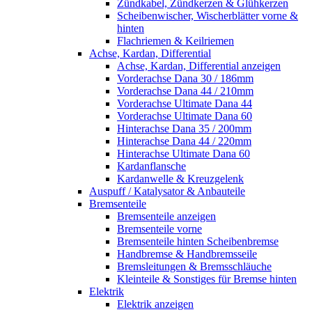
Zündkabel, Zündkerzen & Glühkerzen
Scheibenwischer, Wischerblätter vorne &
hinten
Flachriemen & Keilriemen
Achse, Kardan, Differential
Achse, Kardan, Differential anzeigen
Vorderachse Dana 30 / 186mm
Vorderachse Dana 44 / 210mm
Vorderachse Ultimate Dana 44
Vorderachse Ultimate Dana 60
Hinterachse Dana 35 / 200mm
Hinterachse Dana 44 / 220mm
Hinterachse Ultimate Dana 60
Kardanflansche
Kardanwelle & Kreuzgelenk
Auspuff / Katalysator & Anbauteile
Bremsenteile
Bremsenteile anzeigen
Bremsenteile vorne
Bremsenteile hinten Scheibenbremse
Handbremse & Handbremsseile
Bremsleitungen & Bremsschläuche
Kleinteile & Sonstiges für Bremse hinten
Elektrik
Elektrik anzeigen