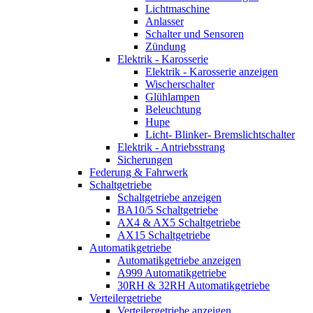
Lichtmaschine
Anlasser
Schalter und Sensoren
Zündung
Elektrik - Karosserie
Elektrik - Karosserie anzeigen
Wischerschalter
Glühlampen
Beleuchtung
Hupe
Licht- Blinker- Bremslichtschalter
Elektrik - Antriebsstrang
Sicherungen
Federung & Fahrwerk
Schaltgetriebe
Schaltgetriebe anzeigen
BA10/5 Schaltgetriebe
AX4 & AX5 Schaltgetriebe
AX15 Schaltgetriebe
Automatikgetriebe
Automatikgetriebe anzeigen
A999 Automatikgetriebe
30RH & 32RH Automatikgetriebe
Verteilergetriebe
Verteilergetriebe anzeigen