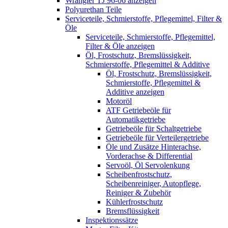
Wrangler TJ 96-06 anzeigen
Polyurethan Teile
Serviceteile, Schmierstoffe, Pflegemittel, Filter &
Öle
Serviceteile, Schmierstoffe, Pflegemittel,
Filter & Öle anzeigen
Öl, Frostschutz, Bremslüssigkeit,
Schmierstoffe, Pflegemittel & Additive
Öl, Frostschutz, Bremslüssigkeit,
Schmierstoffe, Pflegemittel &
Additive anzeigen
Motoröl
ATF Getriebeöle für
Automatikgetriebe
Getriebeöle für Schaltgetriebe
Getriebeöle für Verteilergetriebe
Öle und Zusätze Hinterachse,
Vorderachse & Differential
Servoöl, Öl Servolenkung
Scheibenfrostschutz,
Scheibenreiniger, Autopflege,
Reiniger & Zubehör
Kühlerfrostschutz
Bremsflüssigkeit
Inspektionssätze