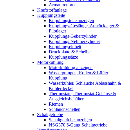
Armaturenbrett
Kraftstoffanlage
Kupplungsteile
Kupplungsteile anzeigen
Kupplungs-Gestänge, Ausrücklager &
Pilotlager
Kupplungs-Geberzylinder
Kupplungs-Nehmerzylinder
Kupplungseinheit
Druckplatte & Scheibe
Kupplungssätze
Motorkühlung
Motorkühlung anzeigen
Wasserpumpen, Rollen & Lüfter
Kupplung
Wasserkühler, Schläuche Ablasshahn &
Kühlerdeckel
Thermostate, Thermostat-Gehäuse &
Ausgleichsbehälter
Riemen
Schlauchschellen
Schaltgetriebe
Schaltgetriebe anzeigen
NSG370 6-Gang Schaltgetriebe