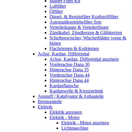
Master Filter Kit
Luftfilter
Ölfilter
Diesel- & Benzinfilter Kraftstofffilter
Automatikgetriebefilter Sets
Verteilerkappe & Verteilerfinger
Zündkabel, Zündkerzen & Glühkerzen
Scheibenwischer, Wischerblätter vorne &
hinten
Flachriemen & Keilriemen
Achse, Kardan, Differential
Achse, Kardan, Differential anzeigen
Vorderachse Dana 30
Hinterachse Dana 35
Vorderachse Dana 44
Hinterachse Dana 44
Kardanflansche
Kardanwelle & Kreuzgelenk
Auspuff / Katalysator & Anbauteile
Bremsenteile
Elektrik
Elektrik anzeigen
Elektrik - Motor
Elektrik - Motor anzeigen
Lichtmaschine