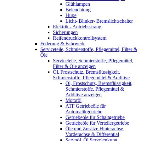
Glühlampen
Beleuchtung
Hupe
Licht- Blinker- Bremslichtschalter
Elektrik - Antriebsstrang
Sicherungen
Reifendruckkontrollsystem
Federung & Fahrwerk
Serviceteile, Schmierstoffe, Pflegemittel, Filter &
Öle
Serviceteile, Schmierstoffe, Pflegemittel,
Filter & Öle anzeigen
Öl, Frostschutz, Bremsflüssigkeit,
Schmierstoffe, Pflegemittel & Additive
Öl, Frostschutz, Bremsflüssigkeit,
Schmierstoffe, Pflegemittel &
Additive anzeigen
Motoröl
ATF Getriebeöle für
Automatikgetriebe
Getriebeöle für Schaltgetriebe
Getriebeöle für Verteilergetriebe
Öle und Zusätze Hinterachse,
Vorderachse & Differential
Servoöl, Öl Servolenkung