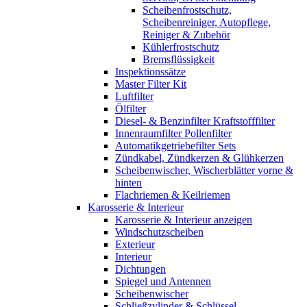
Scheibenfrostschutz,
Scheibenreiniger, Autopflege,
Reiniger & Zubehör
Kühlerfrostschutz
Bremsflüssigkeit
Inspektionssätze
Master Filter Kit
Luftfilter
Ölfilter
Diesel- & Benzinfilter Kraftstofffilter
Innenraumfilter Pollenfilter
Automatikgetriebefilter Sets
Zündkabel, Zündkerzen & Glühkerzen
Scheibenwischer, Wischerblätter vorne &
hinten
Flachriemen & Keilriemen
Karosserie & Interieur
Karosserie & Interieur anzeigen
Windschutzscheiben
Exterieur
Interieur
Dichtungen
Spiegel und Antennen
Scheibenwischer
Schließzylinder & Schlüssel