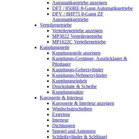
Automatikgetriebe anzeigen
DFT / 850RE 8-Gang Automatikgetriebe
DFV / 8HP75 8-Gang ZF
Automatikgetriebe
Verteilergetriebe
Verteilergetriebe anzeigen
MP3022 Verteilergetriebe
MP1622C Verteilergetriebe
Kupplungsteile
Kupplungsteile anzeigen
Kupplungs-Gestänge, Ausrücklager &
Pilotlager
Kupplungs-Geberzylinder
Kupplungs-Nehmerzylinder
Kupplungseinheit
Druckplatte & Scheibe
Kupplungssätze
Karosserie & Interieur
Karosserie & Interieur anzeigen
Windschutzscheiben
Exterieur
Interieur
Dichtungen
Spiegel und Antennen
Schließzylinder & Schlüssel