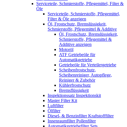
Serviceteile, Schmierstoffe, Pflegemittel, Filter &
Öle
Serviceteile, Schmierstoffe, Pflegemittel,
Filter & Öle anzeigen
Öl, Frostschutz, Bremslüssigkeit,
Schmierstoffe, Pflegemittel & Additive
Öl, Frostschutz, Bremslüssigkeit,
Schmierstoffe, Pflegemittel &
Additive anzeigen
Motoröl
ATF Getriebeöle für
Automatikgetriebe
Getriebeöle für Verteilergetriebe
Scheibenfrostschutz,
Scheibenreiniger, Autopflege,
Reiniger & Zubehör
Kühlerfrostschutz
Bremsflüssigkeit
Inspektionssatz Inspektionskit
Master Filter Kit
Luftfilter
Ölfilter
Diesel- & Benzinfilter Kraftstofffilter
Innenraumfilter Pollenfilter
Automatikgetriebefilter Sets