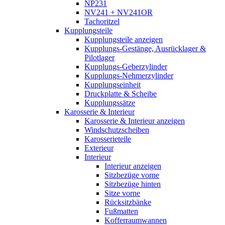
NP231
NV241 + NV241OR
Tachoritzel
Kupplungsteile
Kupplungsteile anzeigen
Kupplungs-Gestänge, Ausrücklager &
Pilotlager
Kupplungs-Geberzylinder
Kupplungs-Nehmerzylinder
Kupplungseinheit
Druckplatte & Scheibe
Kupplungssätze
Karosserie & Interieur
Karosserie & Interieur anzeigen
Windschutzscheiben
Karosserieteile
Exterieur
Interieur
Interieur anzeigen
Sitzbezüge vorne
Sitzbezüge hinten
Sitze vorne
Rücksitzbänke
Fußmatten
Kofferraumwannen