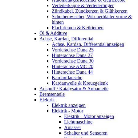
Verteilerkappe & Verteilerfinger
Zündkabel, Zündkerzen & Glühkerzen
Scheibenwischer, Wischerblätter vorne &
hinten
Flachriemen & Keilriemen
Öl & Additive
Achse, Kardan, Differential
Achse, Kardan, Differential anzeigen
Vorderachse Dana 25
Hinterachse Dana 27
Vorderachse Dana 30
Hinterachse AMC 20
Hinterachse Dana 44
Kardanflansche
Kardanwelle & Kreuzgelenk
Auspuff / Katalysator & Anbauteile
Bremsenteile
Elektrik
Elektrik anzeigen
Elektrik - Motor
Elektrik - Motor anzeigen
Lichtmaschine
Anlasser
Schalter und Sensoren