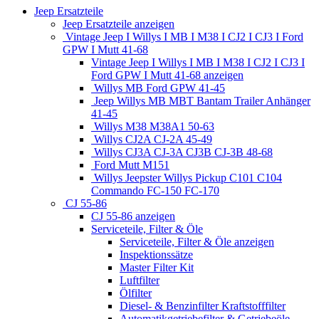
Jeep Ersatzteile
Jeep Ersatzteile anzeigen
Vintage Jeep I Willys I MB I M38 I CJ2 I CJ3 I Ford
GPW I Mutt 41-68
Vintage Jeep I Willys I MB I M38 I CJ2 I CJ3 I
Ford GPW I Mutt 41-68 anzeigen
Willys MB Ford GPW 41-45
Jeep Willys MB MBT Bantam Trailer Anhänger
41-45
Willys M38 M38A1 50-63
Willys CJ2A CJ-2A 45-49
Willys CJ3A CJ-3A CJ3B CJ-3B 48-68
Ford Mutt M151
Willys Jeepster Willys Pickup C101 C104
Commando FC-150 FC-170
CJ 55-86
CJ 55-86 anzeigen
Serviceteile, Filter & Öle
Serviceteile, Filter & Öle anzeigen
Inspektionssätze
Master Filter Kit
Luftfilter
Ölfilter
Diesel- & Benzinfilter Kraftstofffilter
Automatikgetriebefilter & Getriebeöle