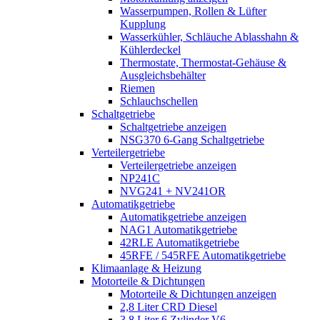
Wasserpumpen, Rollen & Lüfter
Kupplung
Wasserkühler, Schläuche Ablasshahn &
Kühlerdeckel
Thermostate, Thermostat-Gehäuse &
Ausgleichsbehälter
Riemen
Schlauchschellen
Schaltgetriebe
Schaltgetriebe anzeigen
NSG370 6-Gang Schaltgetriebe
Verteilergetriebe
Verteilergetriebe anzeigen
NP241C
NVG241 + NV241OR
Automatikgetriebe
Automatikgetriebe anzeigen
NAG1 Automatikgetriebe
42RLE Automatikgetriebe
45RFE / 545RFE Automatikgetriebe
Klimaanlage & Heizung
Motorteile & Dichtungen
Motorteile & Dichtungen anzeigen
2,8 Liter CRD Diesel
3,8 Liter 6 Zylinder V6