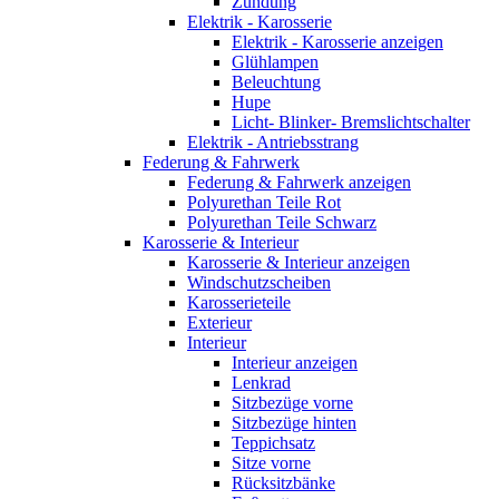
Zündung
Elektrik - Karosserie
Elektrik - Karosserie anzeigen
Glühlampen
Beleuchtung
Hupe
Licht- Blinker- Bremslichtschalter
Elektrik - Antriebsstrang
Federung & Fahrwerk
Federung & Fahrwerk anzeigen
Polyurethan Teile Rot
Polyurethan Teile Schwarz
Karosserie & Interieur
Karosserie & Interieur anzeigen
Windschutzscheiben
Karosserieteile
Exterieur
Interieur
Interieur anzeigen
Lenkrad
Sitzbezüge vorne
Sitzbezüge hinten
Teppichsatz
Sitze vorne
Rücksitzbänke