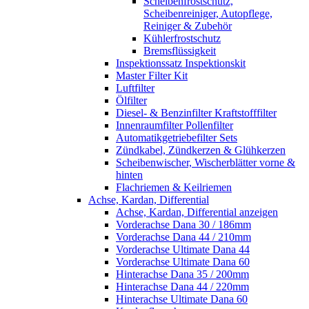
Scheibenfrostschutz,
Scheibenreiniger, Autopflege,
Reiniger & Zubehör
Kühlerfrostschutz
Bremsflüssigkeit
Inspektionssatz Inspektionskit
Master Filter Kit
Luftfilter
Ölfilter
Diesel- & Benzinfilter Kraftstofffilter
Innenraumfilter Pollenfilter
Automatikgetriebefilter Sets
Zündkabel, Zündkerzen & Glühkerzen
Scheibenwischer, Wischerblätter vorne &
hinten
Flachriemen & Keilriemen
Achse, Kardan, Differential
Achse, Kardan, Differential anzeigen
Vorderachse Dana 30 / 186mm
Vorderachse Dana 44 / 210mm
Vorderachse Ultimate Dana 44
Vorderachse Ultimate Dana 60
Hinterachse Dana 35 / 200mm
Hinterachse Dana 44 / 220mm
Hinterachse Ultimate Dana 60