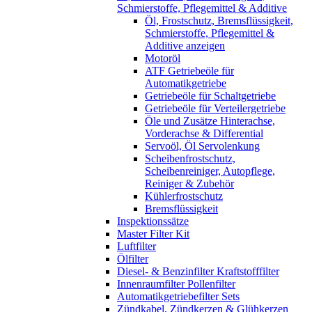
Schmierstoffe, Pflegemittel & Additive
Öl, Frostschutz, Bremsflüssigkeit,
Schmierstoffe, Pflegemittel &
Additive anzeigen
Motoröl
ATF Getriebeöle für
Automatikgetriebe
Getriebeöle für Schaltgetriebe
Getriebeöle für Verteilergetriebe
Öle und Zusätze Hinterachse,
Vorderachse & Differential
Servoöl, Öl Servolenkung
Scheibenfrostschutz,
Scheibenreiniger, Autopflege,
Reiniger & Zubehör
Kühlerfrostschutz
Bremsflüssigkeit
Inspektionssätze
Master Filter Kit
Luftfilter
Ölfilter
Diesel- & Benzinfilter Kraftstofffilter
Innenraumfilter Pollenfilter
Automatikgetriebefilter Sets
Zündkabel, Zündkerzen & Glühkerzen