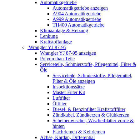
Automatikgetriebe
Automatikgetriebe anzeigen
A904 Automatikgetriebe
A999 Automatikgetriebe
TH400 Automatikgetriebe
Klimaanlage & Heizung
Lenkung
Kraftstoffanlage
Wrangler YJ 87-95
Wrangler YJ 87-95 anzeigen
Polyurethan Teile
Serviceteile, Schmierstoffe, Pflegemittel, Filter &
Öle
Serviceteile, Schmierstoffe, Pflegemittel,
Filter & Öle anzeigen
Inspektionssätze
Master Filter Kit
Luftfilter
Ölfilter
Diesel- & Benzinfilter Kraftstofffilter
Zündkabel, Zündkerzen & Glühkerzen
Scheibenwischer, Wischerblätter vorne &
hinten
Flachriemen & Keilriemen
Achse, Kardan, Differential