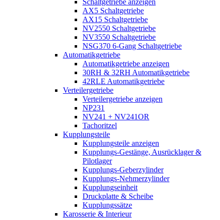
Schaltgetriebe anzeigen
AX5 Schaltgetriebe
AX15 Schaltgetriebe
NV2550 Schaltgetriebe
NV3550 Schaltgetriebe
NSG370 6-Gang Schaltgetriebe
Automatikgetriebe
Automatikgetriebe anzeigen
30RH & 32RH Automatikgetriebe
42RLE Automatikgetriebe
Verteilergetriebe
Verteilergetriebe anzeigen
NP231
NV241 + NV241OR
Tachoritzel
Kupplungsteile
Kupplungsteile anzeigen
Kupplungs-Gestänge, Ausrücklager &
Pilotlager
Kupplungs-Geberzylinder
Kupplungs-Nehmerzylinder
Kupplungseinheit
Druckplatte & Scheibe
Kupplungssätze
Karosserie & Interieur