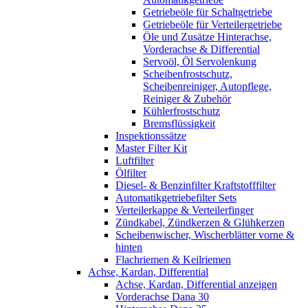
Getriebeöle für Schaltgetriebe
Getriebeöle für Verteilergetriebe
Öle und Zusätze Hinterachse,
Vorderachse & Differential
Servoöl, Öl Servolenkung
Scheibenfrostschutz,
Scheibenreiniger, Autopflege,
Reiniger & Zubehör
Kühlerfrostschutz
Bremsflüssigkeit
Inspektionssätze
Master Filter Kit
Luftfilter
Ölfilter
Diesel- & Benzinfilter Kraftstofffilter
Automatikgetriebefilter Sets
Verteilerkappe & Verteilerfinger
Zündkabel, Zündkerzen & Glühkerzen
Scheibenwischer, Wischerblätter vorne &
hinten
Flachriemen & Keilriemen
Achse, Kardan, Differential
Achse, Kardan, Differential anzeigen
Vorderachse Dana 30