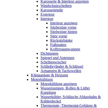
Karosserie & Interieur anzeigen
Windschutzscheiben
Karosserieteile
Exterieur
Interieur
Interieur anzeigen
Sitzbezüge vorne
Sitzbezüge hinten
Sitze vorne
Rücksitzbänke
Fußmatten
Kofferraumwannen
Dichtungen
Spiegel und Antennen
Scheibenwischer
Schließzylinder & Schlüssel
Armaturen & Tachowellen
Klimaanlage & Heizung
Motorkühlung
Motorkühlung anzeigen
Wasserpumpen, Rollen & Lüfter
Kupplung
Wasserkühler, Schläuche Ablasshahn &
Kühlerdeckel
Thermostate, Thermostat-Gehäuse &