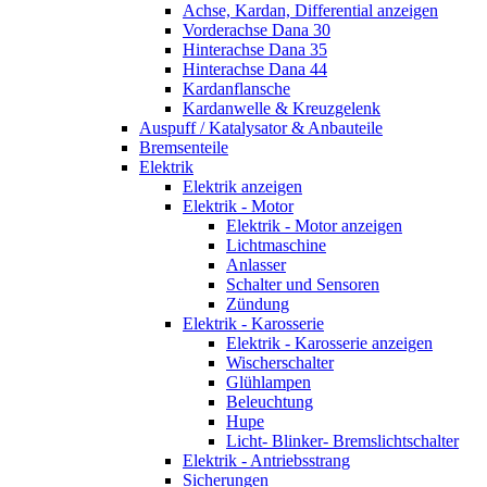
Achse, Kardan, Differential anzeigen
Vorderachse Dana 30
Hinterachse Dana 35
Hinterachse Dana 44
Kardanflansche
Kardanwelle & Kreuzgelenk
Auspuff / Katalysator & Anbauteile
Bremsenteile
Elektrik
Elektrik anzeigen
Elektrik - Motor
Elektrik - Motor anzeigen
Lichtmaschine
Anlasser
Schalter und Sensoren
Zündung
Elektrik - Karosserie
Elektrik - Karosserie anzeigen
Wischerschalter
Glühlampen
Beleuchtung
Hupe
Licht- Blinker- Bremslichtschalter
Elektrik - Antriebsstrang
Sicherungen