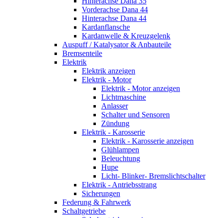
Hinterachse Dana 35
Vorderachse Dana 44
Hinterachse Dana 44
Kardanflansche
Kardanwelle & Kreuzgelenk
Auspuff / Katalysator & Anbauteile
Bremsenteile
Elektrik
Elektrik anzeigen
Elektrik - Motor
Elektrik - Motor anzeigen
Lichtmaschine
Anlasser
Schalter und Sensoren
Zündung
Elektrik - Karosserie
Elektrik - Karosserie anzeigen
Glühlampen
Beleuchtung
Hupe
Licht- Blinker- Bremslichtschalter
Elektrik - Antriebsstrang
Sicherungen
Federung & Fahrwerk
Schaltgetriebe