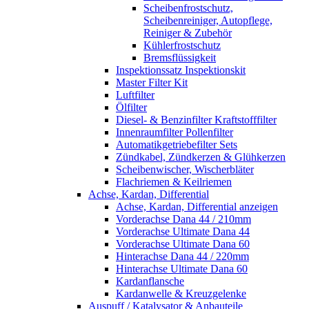
Scheibenfrostschutz,
Scheibenreiniger, Autopflege,
Reiniger & Zubehör
Kühlerfrostschutz
Bremsflüssigkeit
Inspektionssatz Inspektionskit
Master Filter Kit
Luftfilter
Ölfilter
Diesel- & Benzinfilter Kraftstofffilter
Innenraumfilter Pollenfilter
Automatikgetriebefilter Sets
Zündkabel, Zündkerzen & Glühkerzen
Scheibenwischer, Wischerbläter
Flachriemen & Keilriemen
Achse, Kardan, Differential
Achse, Kardan, Differential anzeigen
Vorderachse Dana 44 / 210mm
Vorderachse Ultimate Dana 44
Vorderachse Ultimate Dana 60
Hinterachse Dana 44 / 220mm
Hinterachse Ultimate Dana 60
Kardanflansche
Kardanwelle & Kreuzgelenke
Auspuff / Katalysator & Anbauteile