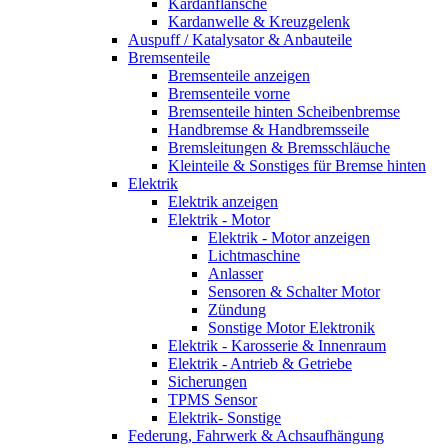
Kardanflansche
Kardanwelle & Kreuzgelenk
Auspuff / Katalysator & Anbauteile
Bremsenteile
Bremsenteile anzeigen
Bremsenteile vorne
Bremsenteile hinten Scheibenbremse
Handbremse & Handbremsseile
Bremsleitungen & Bremsschläuche
Kleinteile & Sonstiges für Bremse hinten
Elektrik
Elektrik anzeigen
Elektrik - Motor
Elektrik - Motor anzeigen
Lichtmaschine
Anlasser
Sensoren & Schalter Motor
Zündung
Sonstige Motor Elektronik
Elektrik - Karosserie & Innenraum
Elektrik - Antrieb & Getriebe
Sicherungen
TPMS Sensor
Elektrik- Sonstige
Federung, Fahrwerk & Achsaufhängung