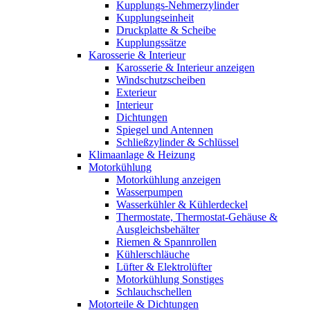
Kupplungs-Nehmerzylinder
Kupplungseinheit
Druckplatte & Scheibe
Kupplungssätze
Karosserie & Interieur
Karosserie & Interieur anzeigen
Windschutzscheiben
Exterieur
Interieur
Dichtungen
Spiegel und Antennen
Schließzylinder & Schlüssel
Klimaanlage & Heizung
Motorkühlung
Motorkühlung anzeigen
Wasserpumpen
Wasserkühler & Kühlerdeckel
Thermostate, Thermostat-Gehäuse &
Ausgleichsbehälter
Riemen & Spannrollen
Kühlerschläuche
Lüfter & Elektrolüfter
Motorkühlung Sonstiges
Schlauchschellen
Motorteile & Dichtungen