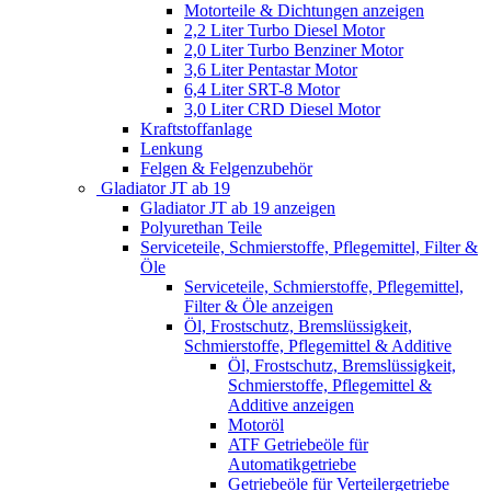
Motorteile & Dichtungen anzeigen
2,2 Liter Turbo Diesel Motor
2,0 Liter Turbo Benziner Motor
3,6 Liter Pentastar Motor
6,4 Liter SRT-8 Motor
3,0 Liter CRD Diesel Motor
Kraftstoffanlage
Lenkung
Felgen & Felgenzubehör
Gladiator JT ab 19
Gladiator JT ab 19 anzeigen
Polyurethan Teile
Serviceteile, Schmierstoffe, Pflegemittel, Filter &
Öle
Serviceteile, Schmierstoffe, Pflegemittel,
Filter & Öle anzeigen
Öl, Frostschutz, Bremslüssigkeit,
Schmierstoffe, Pflegemittel & Additive
Öl, Frostschutz, Bremslüssigkeit,
Schmierstoffe, Pflegemittel &
Additive anzeigen
Motoröl
ATF Getriebeöle für
Automatikgetriebe
Getriebeöle für Verteilergetriebe