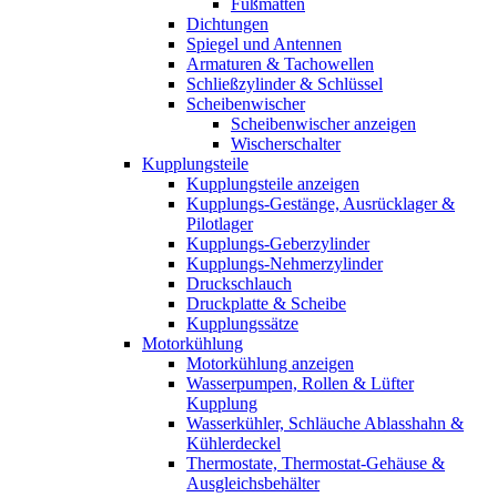
Fußmatten
Dichtungen
Spiegel und Antennen
Armaturen & Tachowellen
Schließzylinder & Schlüssel
Scheibenwischer
Scheibenwischer anzeigen
Wischerschalter
Kupplungsteile
Kupplungsteile anzeigen
Kupplungs-Gestänge, Ausrücklager &
Pilotlager
Kupplungs-Geberzylinder
Kupplungs-Nehmerzylinder
Druckschlauch
Druckplatte & Scheibe
Kupplungssätze
Motorkühlung
Motorkühlung anzeigen
Wasserpumpen, Rollen & Lüfter
Kupplung
Wasserkühler, Schläuche Ablasshahn &
Kühlerdeckel
Thermostate, Thermostat-Gehäuse &
Ausgleichsbehälter