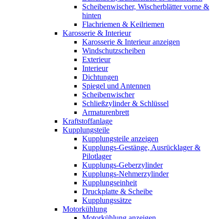
Scheibenwischer, Wischerblätter vorne &
hinten
Flachriemen & Keilriemen
Karosserie & Interieur
Karosserie & Interieur anzeigen
Windschutzscheiben
Exterieur
Interieur
Dichtungen
Spiegel und Antennen
Scheibenwischer
Schließzylinder & Schlüssel
Armaturenbrett
Kraftstoffanlage
Kupplungsteile
Kupplungsteile anzeigen
Kupplungs-Gestänge, Ausrücklager &
Pilotlager
Kupplungs-Geberzylinder
Kupplungs-Nehmerzylinder
Kupplungseinheit
Druckplatte & Scheibe
Kupplungssätze
Motorkühlung
Motorkühlung anzeigen