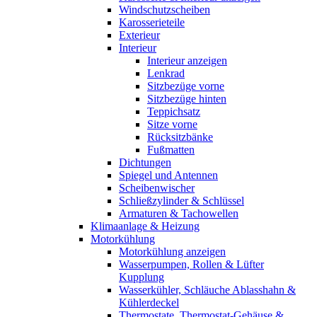
Windschutzscheiben
Karosserieteile
Exterieur
Interieur
Interieur anzeigen
Lenkrad
Sitzbezüge vorne
Sitzbezüge hinten
Teppichsatz
Sitze vorne
Rücksitzbänke
Fußmatten
Dichtungen
Spiegel und Antennen
Scheibenwischer
Schließzylinder & Schlüssel
Armaturen & Tachowellen
Klimaanlage & Heizung
Motorkühlung
Motorkühlung anzeigen
Wasserpumpen, Rollen & Lüfter
Kupplung
Wasserkühler, Schläuche Ablasshahn &
Kühlerdeckel
Thermostate, Thermostat-Gehäuse &