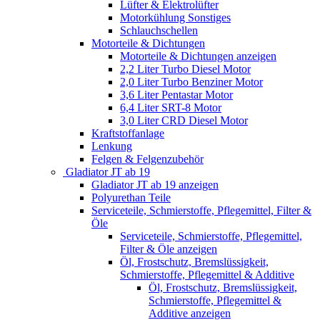
Lüfter & Elektrolüfter
Motorkühlung Sonstiges
Schlauchschellen
Motorteile & Dichtungen
Motorteile & Dichtungen anzeigen
2,2 Liter Turbo Diesel Motor
2,0 Liter Turbo Benziner Motor
3,6 Liter Pentastar Motor
6,4 Liter SRT-8 Motor
3,0 Liter CRD Diesel Motor
Kraftstoffanlage
Lenkung
Felgen & Felgenzubehör
Gladiator JT ab 19
Gladiator JT ab 19 anzeigen
Polyurethan Teile
Serviceteile, Schmierstoffe, Pflegemittel, Filter &
Öle
Serviceteile, Schmierstoffe, Pflegemittel,
Filter & Öle anzeigen
Öl, Frostschutz, Bremslüssigkeit,
Schmierstoffe, Pflegemittel & Additive
Öl, Frostschutz, Bremslüssigkeit,
Schmierstoffe, Pflegemittel &
Additive anzeigen