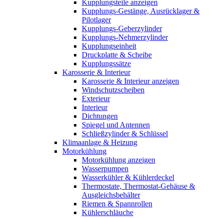
Kupplungsteile anzeigen
Kupplungs-Gestänge, Ausrücklager &
Pilotlager
Kupplungs-Geberzylinder
Kupplungs-Nehmerzylinder
Kupplungseinheit
Druckplatte & Scheibe
Kupplungssätze
Karosserie & Interieur
Karosserie & Interieur anzeigen
Windschutzscheiben
Exterieur
Interieur
Dichtungen
Spiegel und Antennen
Schließzylinder & Schlüssel
Klimaanlage & Heizung
Motorkühlung
Motorkühlung anzeigen
Wasserpumpen
Wasserkühler & Kühlerdeckel
Thermostate, Thermostat-Gehäuse &
Ausgleichsbehälter
Riemen & Spannrollen
Kühlerschläuche