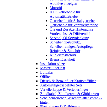
Additive anzeigen
Motoröl
ATF Getriebeöle für
Automatikgetriebe
Getriebeöle für Schaltgetriebe
Getriebeöle für Verteilergetriebe
Öle und Zusätze Hinterachse,
Vorderachse & Differential
Servoöl, Öl Servolenkung
Scheibenfrostschutz,
Scheibenreiniger, Autopflege,
Reiniger & Zubehör
Kühlerfrostschutz
Bremsflüssigkeit
Inspektionssätze
Master Filter Kit
Luftfilter
Ölfilter
Diesel- & Benzinfilter Kraftstofffilter
Automatikgetriebefilter Sets
Verteilerkappe & Verteilerfinger
Zündkabel, Zündkerzen & Glühkerzen
Scheibenwischer, Wischerblätter vorne &
hinten
Flachriemen & Keilriemen