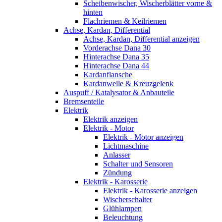
Scheibenwischer, Wischerblätter vorne &
hinten
Flachriemen & Keilriemen
Achse, Kardan, Differential
Achse, Kardan, Differential anzeigen
Vorderachse Dana 30
Hinterachse Dana 35
Hinterachse Dana 44
Kardanflansche
Kardanwelle & Kreuzgelenk
Auspuff / Katalysator & Anbauteile
Bremsenteile
Elektrik
Elektrik anzeigen
Elektrik - Motor
Elektrik - Motor anzeigen
Lichtmaschine
Anlasser
Schalter und Sensoren
Zündung
Elektrik - Karosserie
Elektrik - Karosserie anzeigen
Wischerschalter
Glühlampen
Beleuchtung