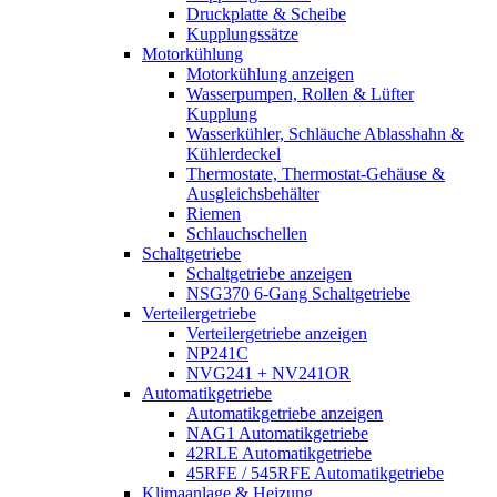
Druckplatte & Scheibe
Kupplungssätze
Motorkühlung
Motorkühlung anzeigen
Wasserpumpen, Rollen & Lüfter
Kupplung
Wasserkühler, Schläuche Ablasshahn &
Kühlerdeckel
Thermostate, Thermostat-Gehäuse &
Ausgleichsbehälter
Riemen
Schlauchschellen
Schaltgetriebe
Schaltgetriebe anzeigen
NSG370 6-Gang Schaltgetriebe
Verteilergetriebe
Verteilergetriebe anzeigen
NP241C
NVG241 + NV241OR
Automatikgetriebe
Automatikgetriebe anzeigen
NAG1 Automatikgetriebe
42RLE Automatikgetriebe
45RFE / 545RFE Automatikgetriebe
Klimaanlage & Heizung