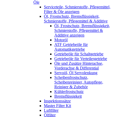
Öle
Serviceteile, Schmierstoffe, Pflegemittel,
Filter & Öle anzeigen
Öl, Frostschutz, Bremsflüssigkeit,
Schmierstoffe, Pflegemittel & Additive
Öl, Frostschutz, Bremsflüssigkeit,
Schmierstoffe, Pflegemittel &
Additive anzeigen
Motoröl
ATF Getriebeöle für
Automatikgetriebe
Getriebeöle für Schaltgetriebe
Getriebeöle für Verteilergetriebe
Öle und Zusätze Hinterachse,
Vorderachse & Differential
Servoöl, Öl Servolenkung
Scheibenfrostschutz,
Scheibenreiniger, Autopflege,
Reiniger & Zubehör
Kühlerfrostschutz
Bremsflüssigkeit
Inspektionssätze
Master Filter Kit
Luftfilter
Ölfilter