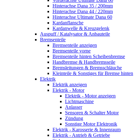
Vorderachse Ultimate Dana 60
Hinterachse Dana 35 / 200mm
Hinterachse Dana 44 / 220mm
Hinterachse Ultimate Dana 60
Kardanflansche
Kardanwelle & Kreuzgelenk
Auspuff / Katalysator & Anbauteile
Bremsenteile
Bremsenteile anzeigen
Bremsenteile vorne
Bremsenteile hinten Scheibenbremse
Handbremse & Handbremsseile
Bremsleitungen & Bremsschläuche
Kleinteile & Sonstiges für Bremse hinten
Elektrik
Elektrik anzeigen
Elektrik - Motor
Elektrik - Motor anzeigen
Lichtmaschine
Anlasser
Sensoren & Schalter Motor
Zündung
Sonstige Motor Elektronik
Elektrik - Karosserie & Innenraum
Elektrik - Antrieb & Getriebe