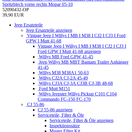
Spritzblech vorne rechts Mopar 05-10
52090432-OP
39,90 EUR
Jeep Ersatzteile
Jeep Ersatzteile anzeigen
Vintage Jeep I Willys I MB I M38 I CJ2 I CJ3 I Ford
GPW I Mutt 41-68
Vintage Jeep I Willys I MB I M38 I CJ2 I CJ3 I
Ford GPW I Mutt 41-68 anzeigen
Willys MB Ford GPW 41-45
Jeep Willys MB MBT Bantam Trailer Anhänger
41-45
Willys M38 M38A1 50-63
Willys CJ2A CJ-2A 45-49
Willys CJ3A CJ-3A CJ3B CJ-3B 48-68
Ford Mutt M151
Willys Jeepster Willys Pickup C101 C104
Commando FC-150 FC-170
CJ 55-86
CJ 55-86 anzeigen
Serviceteile, Filter & Öle
Serviceteile, Filter & Öle anzeigen
Inspektionssätze
Master Filter Kit