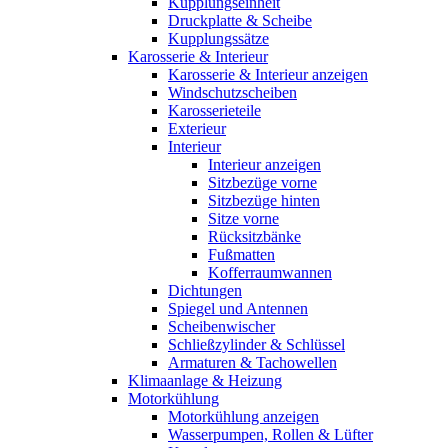
Kupplungseinheit
Druckplatte & Scheibe
Kupplungssätze
Karosserie & Interieur
Karosserie & Interieur anzeigen
Windschutzscheiben
Karosserieteile
Exterieur
Interieur
Interieur anzeigen
Sitzbezüge vorne
Sitzbezüge hinten
Sitze vorne
Rücksitzbänke
Fußmatten
Kofferraumwannen
Dichtungen
Spiegel und Antennen
Scheibenwischer
Schließzylinder & Schlüssel
Armaturen & Tachowellen
Klimaanlage & Heizung
Motorkühlung
Motorkühlung anzeigen
Wasserpumpen, Rollen & Lüfter