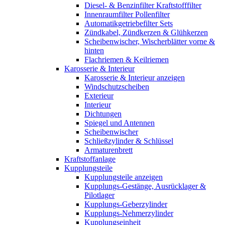
Diesel- & Benzinfilter Kraftstofffilter
Innenraumfilter Pollenfilter
Automatikgetriebefilter Sets
Zündkabel, Zündkerzen & Glühkerzen
Scheibenwischer, Wischerblätter vorne &
hinten
Flachriemen & Keilriemen
Karosserie & Interieur
Karosserie & Interieur anzeigen
Windschutzscheiben
Exterieur
Interieur
Dichtungen
Spiegel und Antennen
Scheibenwischer
Schließzylinder & Schlüssel
Armaturenbrett
Kraftstoffanlage
Kupplungsteile
Kupplungsteile anzeigen
Kupplungs-Gestänge, Ausrücklager &
Pilotlager
Kupplungs-Geberzylinder
Kupplungs-Nehmerzylinder
Kupplungseinheit