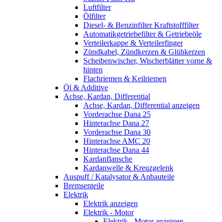
Luftfilter
Ölfilter
Diesel- & Benzinfilter Kraftstofffilter
Automatikgetriebefilter & Getriebeöle
Verteilerkappe & Verteilerfinger
Zündkabel, Zündkerzen & Glühkerzen
Scheibenwischer, Wischerblätter vorne &
hinten
Flachriemen & Keilriemen
Öl & Additive
Achse, Kardan, Differential
Achse, Kardan, Differential anzeigen
Vorderachse Dana 25
Hinterachse Dana 27
Vorderachse Dana 30
Hinterachse AMC 20
Hinterachse Dana 44
Kardanflansche
Kardanwelle & Kreuzgelenk
Auspuff / Katalysator & Anbauteile
Bremsenteile
Elektrik
Elektrik anzeigen
Elektrik - Motor
Elektrik - Motor anzeigen