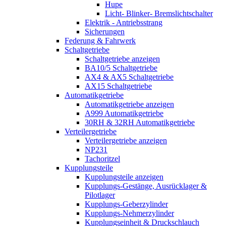
Hupe
Licht- Blinker- Bremslichtschalter
Elektrik - Antriebsstrang
Sicherungen
Federung & Fahrwerk
Schaltgetriebe
Schaltgetriebe anzeigen
BA10/5 Schaltgetriebe
AX4 & AX5 Schaltgetriebe
AX15 Schaltgetriebe
Automatikgetriebe
Automatikgetriebe anzeigen
A999 Automatikgetriebe
30RH & 32RH Automatikgetriebe
Verteilergetriebe
Verteilergetriebe anzeigen
NP231
Tachoritzel
Kupplungsteile
Kupplungsteile anzeigen
Kupplungs-Gestänge, Ausrücklager &
Pilotlager
Kupplungs-Geberzylinder
Kupplungs-Nehmerzylinder
Kupplungseinheit & Druckschlauch