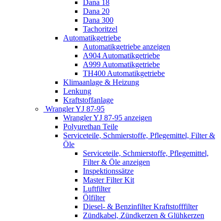
Dana 18
Dana 20
Dana 300
Tachoritzel
Automatikgetriebe
Automatikgetriebe anzeigen
A904 Automatikgetriebe
A999 Automatikgetriebe
TH400 Automatikgetriebe
Klimaanlage & Heizung
Lenkung
Kraftstoffanlage
Wrangler YJ 87-95
Wrangler YJ 87-95 anzeigen
Polyurethan Teile
Serviceteile, Schmierstoffe, Pflegemittel, Filter &
Öle
Serviceteile, Schmierstoffe, Pflegemittel,
Filter & Öle anzeigen
Inspektionssätze
Master Filter Kit
Luftfilter
Ölfilter
Diesel- & Benzinfilter Kraftstofffilter
Zündkabel, Zündkerzen & Glühkerzen