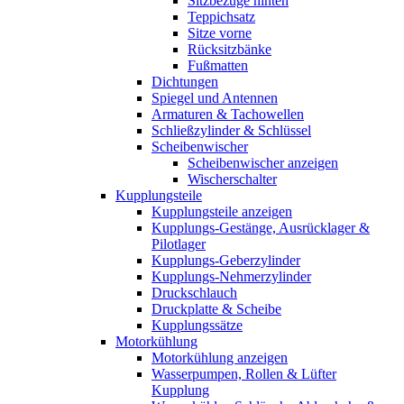
Sitzbezüge hinten
Teppichsatz
Sitze vorne
Rücksitzbänke
Fußmatten
Dichtungen
Spiegel und Antennen
Armaturen & Tachowellen
Schließzylinder & Schlüssel
Scheibenwischer
Scheibenwischer anzeigen
Wischerschalter
Kupplungsteile
Kupplungsteile anzeigen
Kupplungs-Gestänge, Ausrücklager &
Pilotlager
Kupplungs-Geberzylinder
Kupplungs-Nehmerzylinder
Druckschlauch
Druckplatte & Scheibe
Kupplungssätze
Motorkühlung
Motorkühlung anzeigen
Wasserpumpen, Rollen & Lüfter
Kupplung