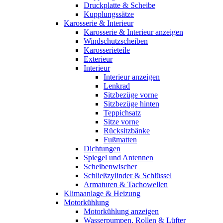
Druckplatte & Scheibe
Kupplungssätze
Karosserie & Interieur
Karosserie & Interieur anzeigen
Windschutzscheiben
Karosserieteile
Exterieur
Interieur
Interieur anzeigen
Lenkrad
Sitzbezüge vorne
Sitzbezüge hinten
Teppichsatz
Sitze vorne
Rücksitzbänke
Fußmatten
Dichtungen
Spiegel und Antennen
Scheibenwischer
Schließzylinder & Schlüssel
Armaturen & Tachowellen
Klimaanlage & Heizung
Motorkühlung
Motorkühlung anzeigen
Wasserpumpen, Rollen & Lüfter