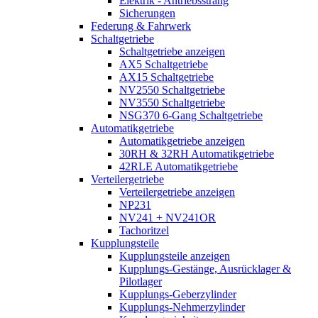
Elektrik - Antriebsstrang
Sicherungen
Federung & Fahrwerk
Schaltgetriebe
Schaltgetriebe anzeigen
AX5 Schaltgetriebe
AX15 Schaltgetriebe
NV2550 Schaltgetriebe
NV3550 Schaltgetriebe
NSG370 6-Gang Schaltgetriebe
Automatikgetriebe
Automatikgetriebe anzeigen
30RH & 32RH Automatikgetriebe
42RLE Automatikgetriebe
Verteilergetriebe
Verteilergetriebe anzeigen
NP231
NV241 + NV241OR
Tachoritzel
Kupplungsteile
Kupplungsteile anzeigen
Kupplungs-Gestänge, Ausrücklager &
Pilotlager
Kupplungs-Geberzylinder
Kupplungs-Nehmerzylinder