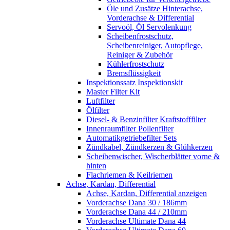
Öle und Zusätze Hinterachse,
Vorderachse & Differential
Servoöl, Öl Servolenkung
Scheibenfrostschutz,
Scheibenreiniger, Autopflege,
Reiniger & Zubehör
Kühlerfrostschutz
Bremsflüssigkeit
Inspektionssatz Inspektionskit
Master Filter Kit
Luftfilter
Ölfilter
Diesel- & Benzinfilter Kraftstofffilter
Innenraumfilter Pollenfilter
Automatikgetriebefilter Sets
Zündkabel, Zündkerzen & Glühkerzen
Scheibenwischer, Wischerblätter vorne &
hinten
Flachriemen & Keilriemen
Achse, Kardan, Differential
Achse, Kardan, Differential anzeigen
Vorderachse Dana 30 / 186mm
Vorderachse Dana 44 / 210mm
Vorderachse Ultimate Dana 44