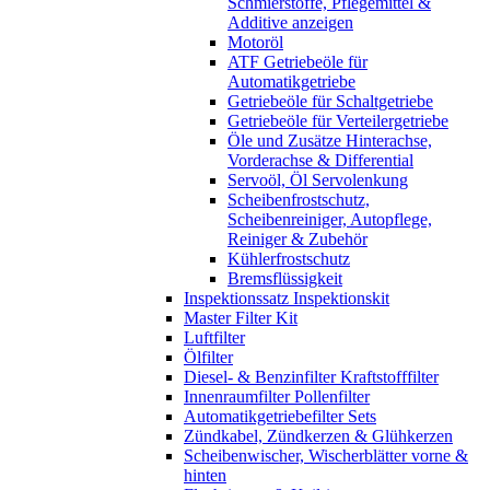
Schmierstoffe, Pflegemittel &
Additive anzeigen
Motoröl
ATF Getriebeöle für
Automatikgetriebe
Getriebeöle für Schaltgetriebe
Getriebeöle für Verteilergetriebe
Öle und Zusätze Hinterachse,
Vorderachse & Differential
Servoöl, Öl Servolenkung
Scheibenfrostschutz,
Scheibenreiniger, Autopflege,
Reiniger & Zubehör
Kühlerfrostschutz
Bremsflüssigkeit
Inspektionssatz Inspektionskit
Master Filter Kit
Luftfilter
Ölfilter
Diesel- & Benzinfilter Kraftstofffilter
Innenraumfilter Pollenfilter
Automatikgetriebefilter Sets
Zündkabel, Zündkerzen & Glühkerzen
Scheibenwischer, Wischerblätter vorne &
hinten