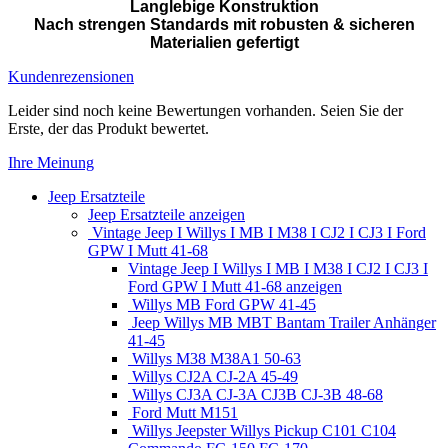
Langlebige Konstruktion
Nach strengen Standards mit robusten & sicheren
Materialien gefertigt
Kundenrezensionen
Leider sind noch keine Bewertungen vorhanden. Seien Sie der
Erste, der das Produkt bewertet.
Ihre Meinung
Jeep Ersatzteile
Jeep Ersatzteile anzeigen
Vintage Jeep I Willys I MB I M38 I CJ2 I CJ3 I Ford
GPW I Mutt 41-68
Vintage Jeep I Willys I MB I M38 I CJ2 I CJ3 I
Ford GPW I Mutt 41-68 anzeigen
Willys MB Ford GPW 41-45
Jeep Willys MB MBT Bantam Trailer Anhänger
41-45
Willys M38 M38A1 50-63
Willys CJ2A CJ-2A 45-49
Willys CJ3A CJ-3A CJ3B CJ-3B 48-68
Ford Mutt M151
Willys Jeepster Willys Pickup C101 C104