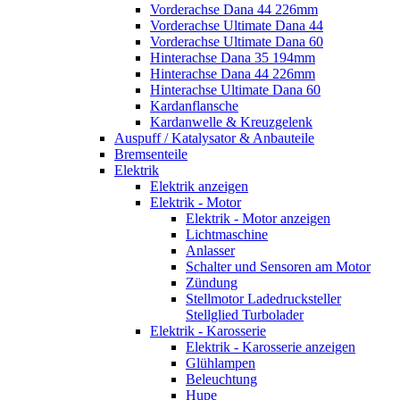
Vorderachse Dana 44 226mm
Vorderachse Ultimate Dana 44
Vorderachse Ultimate Dana 60
Hinterachse Dana 35 194mm
Hinterachse Dana 44 226mm
Hinterachse Ultimate Dana 60
Kardanflansche
Kardanwelle & Kreuzgelenk
Auspuff / Katalysator & Anbauteile
Bremsenteile
Elektrik
Elektrik anzeigen
Elektrik - Motor
Elektrik - Motor anzeigen
Lichtmaschine
Anlasser
Schalter und Sensoren am Motor
Zündung
Stellmotor Ladedrucksteller
Stellglied Turbolader
Elektrik - Karosserie
Elektrik - Karosserie anzeigen
Glühlampen
Beleuchtung
Hupe