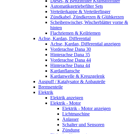
Diesel- & Benzinfilter Kraftstofffilter
Automatikgetriebefilter Sets
Verteilerkappe & Verteilerfinger
Zündkabel, Zündkerzen & Glühkerzen
Scheibenwischer, Wischerblätter vorne &
hinten
Flachriemen & Keilriemen
Achse, Kardan, Differential
Achse, Kardan, Differential anzeigen
Vorderachse Dana 30
Hinterachse Dana 35
Vorderachse Dana 44
Hinterachse Dana 44
Kardanflansche
Kardanwelle & Kreuzgelenk
Auspuff / Katalysator & Anbauteile
Bremsenteile
Elektrik
Elektrik anzeigen
Elektrik - Motor
Elektrik - Motor anzeigen
Lichtmaschine
Anlasser
Schalter und Sensoren
Zündung