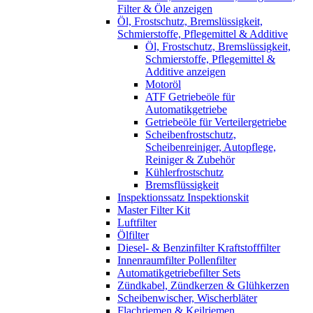
Filter & Öle anzeigen
Öl, Frostschutz, Bremslüssigkeit,
Schmierstoffe, Pflegemittel & Additive
Öl, Frostschutz, Bremslüssigkeit,
Schmierstoffe, Pflegemittel &
Additive anzeigen
Motoröl
ATF Getriebeöle für
Automatikgetriebe
Getriebeöle für Verteilergetriebe
Scheibenfrostschutz,
Scheibenreiniger, Autopflege,
Reiniger & Zubehör
Kühlerfrostschutz
Bremsflüssigkeit
Inspektionssatz Inspektionskit
Master Filter Kit
Luftfilter
Ölfilter
Diesel- & Benzinfilter Kraftstofffilter
Innenraumfilter Pollenfilter
Automatikgetriebefilter Sets
Zündkabel, Zündkerzen & Glühkerzen
Scheibenwischer, Wischerbläter
Flachriemen & Keilriemen