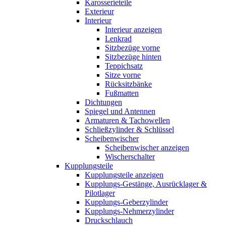
Karosserieteile
Exterieur
Interieur
Interieur anzeigen
Lenkrad
Sitzbezüge vorne
Sitzbezüge hinten
Teppichsatz
Sitze vorne
Rücksitzbänke
Fußmatten
Dichtungen
Spiegel und Antennen
Armaturen & Tachowellen
Schließzylinder & Schlüssel
Scheibenwischer
Scheibenwischer anzeigen
Wischerschalter
Kupplungsteile
Kupplungsteile anzeigen
Kupplungs-Gestänge, Ausrücklager &
Pilotlager
Kupplungs-Geberzylinder
Kupplungs-Nehmerzylinder
Druckschlauch