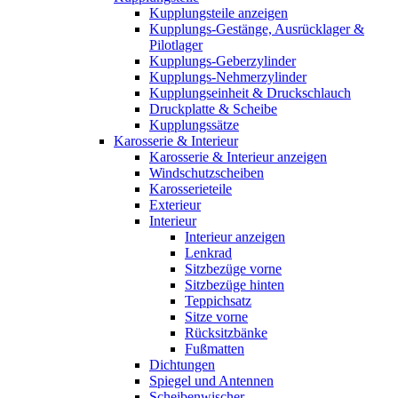
Kupplungsteile anzeigen
Kupplungs-Gestänge, Ausrücklager &
Pilotlager
Kupplungs-Geberzylinder
Kupplungs-Nehmerzylinder
Kupplungseinheit & Druckschlauch
Druckplatte & Scheibe
Kupplungssätze
Karosserie & Interieur
Karosserie & Interieur anzeigen
Windschutzscheiben
Karosserieteile
Exterieur
Interieur
Interieur anzeigen
Lenkrad
Sitzbezüge vorne
Sitzbezüge hinten
Teppichsatz
Sitze vorne
Rücksitzbänke
Fußmatten
Dichtungen
Spiegel und Antennen
Scheibenwischer