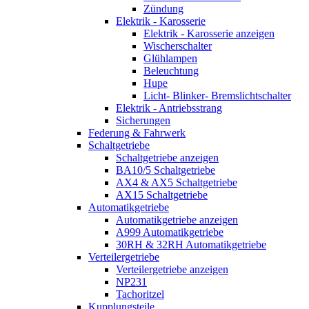
Zündung
Elektrik - Karosserie
Elektrik - Karosserie anzeigen
Wischerschalter
Glühlampen
Beleuchtung
Hupe
Licht- Blinker- Bremslichtschalter
Elektrik - Antriebsstrang
Sicherungen
Federung & Fahrwerk
Schaltgetriebe
Schaltgetriebe anzeigen
BA10/5 Schaltgetriebe
AX4 & AX5 Schaltgetriebe
AX15 Schaltgetriebe
Automatikgetriebe
Automatikgetriebe anzeigen
A999 Automatikgetriebe
30RH & 32RH Automatikgetriebe
Verteilergetriebe
Verteilergetriebe anzeigen
NP231
Tachoritzel
Kupplungsteile