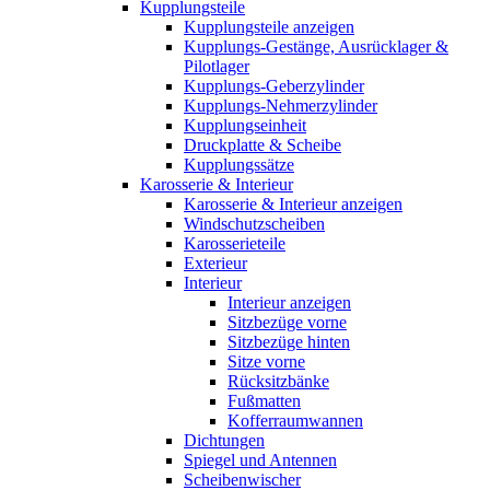
Kupplungsteile
Kupplungsteile anzeigen
Kupplungs-Gestänge, Ausrücklager &
Pilotlager
Kupplungs-Geberzylinder
Kupplungs-Nehmerzylinder
Kupplungseinheit
Druckplatte & Scheibe
Kupplungssätze
Karosserie & Interieur
Karosserie & Interieur anzeigen
Windschutzscheiben
Karosserieteile
Exterieur
Interieur
Interieur anzeigen
Sitzbezüge vorne
Sitzbezüge hinten
Sitze vorne
Rücksitzbänke
Fußmatten
Kofferraumwannen
Dichtungen
Spiegel und Antennen
Scheibenwischer