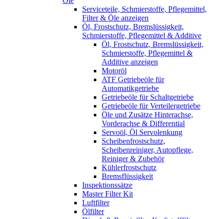
Öle
Serviceteile, Schmierstoffe, Pflegemittel,
Filter & Öle anzeigen
Öl, Frostschutz, Bremslüssigkeit,
Schmierstoffe, Pflegemittel & Additive
Öl, Frostschutz, Bremslüssigkeit,
Schmierstoffe, Pflegemittel &
Additive anzeigen
Motoröl
ATF Getriebeöle für
Automatikgetriebe
Getriebeöle für Schaltgetriebe
Getriebeöle für Verteilergetriebe
Öle und Zusätze Hinterachse,
Vorderachse & Differential
Servoöl, Öl Servolenkung
Scheibenfrostschutz,
Scheibenreiniger, Autopflege,
Reiniger & Zubehör
Kühlerfrostschutz
Bremsflüssigkeit
Inspektionssätze
Master Filter Kit
Luftfilter
Ölfilter