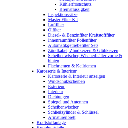
Kühlerfrostschutz
Bremsflüssigkeit
Inspektionssätze
Master Filter Kit
Luftfilter
Ölfilter
Diesel- & Benzinfilter Kraftstofffilter
Innenraumfilter Pollenfilter
Automatikgetriebefilter Sets
Zündkabel, Zündkerzen & Glühkerzen
Scheibenwischer, Wischerblätter vorne &
hinten
Flachriemen & Keilriemen
Karosserie & Interieur
Karosserie & Interieur anzeigen
Windschutzscheiben
Exterieur
Interieur
Dichtungen
Spiegel und Antennen
Scheibenwischer
Schließzylinder & Schlüssel
Armaturenbrett
Kraftstoffanlage
Kupplungsteile