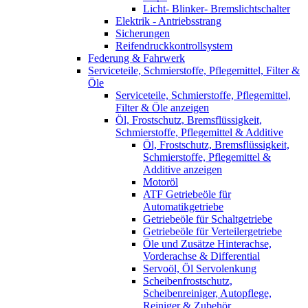
Licht- Blinker- Bremslichtschalter
Elektrik - Antriebsstrang
Sicherungen
Reifendruckkontrollsystem
Federung & Fahrwerk
Serviceteile, Schmierstoffe, Pflegemittel, Filter &
Öle
Serviceteile, Schmierstoffe, Pflegemittel,
Filter & Öle anzeigen
Öl, Frostschutz, Bremsflüssigkeit,
Schmierstoffe, Pflegemittel & Additive
Öl, Frostschutz, Bremsflüssigkeit,
Schmierstoffe, Pflegemittel &
Additive anzeigen
Motoröl
ATF Getriebeöle für
Automatikgetriebe
Getriebeöle für Schaltgetriebe
Getriebeöle für Verteilergetriebe
Öle und Zusätze Hinterachse,
Vorderachse & Differential
Servoöl, Öl Servolenkung
Scheibenfrostschutz,
Scheibenreiniger, Autopflege,
Reiniger & Zubehör