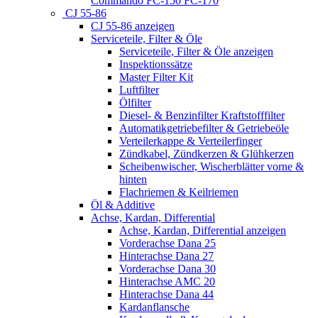
Commando FC-150 FC-170
CJ 55-86
CJ 55-86 anzeigen
Serviceteile, Filter & Öle
Serviceteile, Filter & Öle anzeigen
Inspektionssätze
Master Filter Kit
Luftfilter
Ölfilter
Diesel- & Benzinfilter Kraftstofffilter
Automatikgetriebefilter & Getriebeöle
Verteilerkappe & Verteilerfinger
Zündkabel, Zündkerzen & Glühkerzen
Scheibenwischer, Wischerblätter vorne &
hinten
Flachriemen & Keilriemen
Öl & Additive
Achse, Kardan, Differential
Achse, Kardan, Differential anzeigen
Vorderachse Dana 25
Hinterachse Dana 27
Vorderachse Dana 30
Hinterachse AMC 20
Hinterachse Dana 44
Kardanflansche