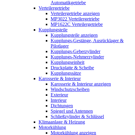
Automatikgetriebe
Verteilergetriebe
Verteilergetriebe anzeigen
MP3022 Verteilergetriebe
MP1622C Verteilergetriebe
Kupplungsteile
Kupplungsteile anzeigen
Kupplungs-Gestänge, Ausrücklager &
Pilotlager
Kupplungs-Geberzylinder
Kupplungs-Nehmerzylinder
Kupplungseinheit
Druckplatte & Scheibe
Kupplungssätze
Karosserie & Interieur
Karosserie & Interieur anzeigen
Windschutzscheiben
Exterieur
Interieur
Dichtungen
Spiegel und Antennen
Schließzylinder & Schlüssel
Klimaanlage & Heizung
Motorkühlung
Motorkühlung anzeigen