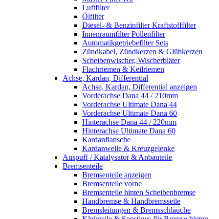
Luftfilter
Ölfilter
Diesel- & Benzinfilter Kraftstofffilter
Innenraumfilter Pollenfilter
Automatikgetriebefilter Sets
Zündkabel, Zündkerzen & Glühkerzen
Scheibenwischer, Wischerbläter
Flachriemen & Keilriemen
Achse, Kardan, Differential
Achse, Kardan, Differential anzeigen
Vorderachse Dana 44 / 210mm
Vorderachse Ultimate Dana 44
Vorderachse Ultimate Dana 60
Hinterachse Dana 44 / 220mm
Hinterachse Ultimate Dana 60
Kardanflansche
Kardanwelle & Kreuzgelenke
Auspuff / Katalysator & Anbauteile
Bremsenteile
Bremsenteile anzeigen
Bremsenteile vorne
Bremsenteile hinten Scheibenbremse
Handbremse & Handbremsseile
Bremsleitungen & Bremsschläuche
Kleinteile & Sonstiges für Bremse hinten