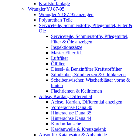
Kraftstoffanlage
Wrangler YJ 87-95
Wrangler YJ 87-95 anzeigen
Polyurethan Teile
Serviceteile, Schmierstoffe, Pflegemittel, Filter &
Öle
Serviceteile, Schmierstoffe, Pflegemittel,
Filter & Öle anzeigen
Inspektionssätze
Master Filter Kit
Luftfilter
Ölfilter
Diesel- & Benzinfilter Kraftstofffilter
Zündkabel, Zündkerzen & Glühkerzen
Scheibenwischer, Wischerblätter vorne &
hinten
Flachriemen & Keilriemen
Achse, Kardan, Differential
Achse, Kardan, Differential anzeigen
Vorderachse Dana 30
Hinterachse Dana 35
Hinterachse Dana 44
Kardanflansche
Kardanwelle & Kreuzgelenk
Auspuff / Katalysator & Anbauteile