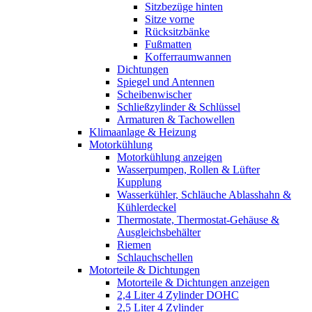
Sitzbezüge hinten
Sitze vorne
Rücksitzbänke
Fußmatten
Kofferraumwannen
Dichtungen
Spiegel und Antennen
Scheibenwischer
Schließzylinder & Schlüssel
Armaturen & Tachowellen
Klimaanlage & Heizung
Motorkühlung
Motorkühlung anzeigen
Wasserpumpen, Rollen & Lüfter
Kupplung
Wasserkühler, Schläuche Ablasshahn &
Kühlerdeckel
Thermostate, Thermostat-Gehäuse &
Ausgleichsbehälter
Riemen
Schlauchschellen
Motorteile & Dichtungen
Motorteile & Dichtungen anzeigen
2,4 Liter 4 Zylinder DOHC
2,5 Liter 4 Zylinder