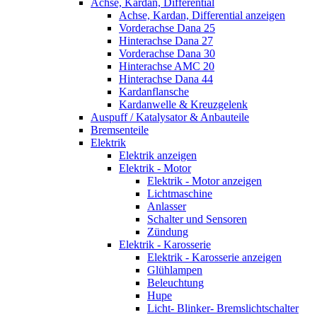
Achse, Kardan, Differential
Achse, Kardan, Differential anzeigen
Vorderachse Dana 25
Hinterachse Dana 27
Vorderachse Dana 30
Hinterachse AMC 20
Hinterachse Dana 44
Kardanflansche
Kardanwelle & Kreuzgelenk
Auspuff / Katalysator & Anbauteile
Bremsenteile
Elektrik
Elektrik anzeigen
Elektrik - Motor
Elektrik - Motor anzeigen
Lichtmaschine
Anlasser
Schalter und Sensoren
Zündung
Elektrik - Karosserie
Elektrik - Karosserie anzeigen
Glühlampen
Beleuchtung
Hupe
Licht- Blinker- Bremslichtschalter