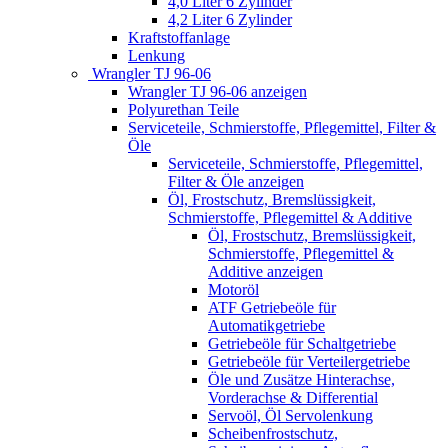
4,0 Liter 6 Zylinder
4,2 Liter 6 Zylinder
Kraftstoffanlage
Lenkung
Wrangler TJ 96-06
Wrangler TJ 96-06 anzeigen
Polyurethan Teile
Serviceteile, Schmierstoffe, Pflegemittel, Filter &
Öle
Serviceteile, Schmierstoffe, Pflegemittel,
Filter & Öle anzeigen
Öl, Frostschutz, Bremslüssigkeit,
Schmierstoffe, Pflegemittel & Additive
Öl, Frostschutz, Bremslüssigkeit,
Schmierstoffe, Pflegemittel &
Additive anzeigen
Motoröl
ATF Getriebeöle für
Automatikgetriebe
Getriebeöle für Schaltgetriebe
Getriebeöle für Verteilergetriebe
Öle und Zusätze Hinterachse,
Vorderachse & Differential
Servoöl, Öl Servolenkung
Scheibenfrostschutz,