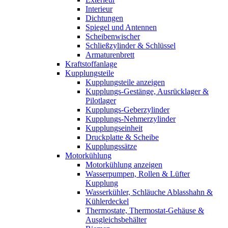
Interieur
Dichtungen
Spiegel und Antennen
Scheibenwischer
Schließzylinder & Schlüssel
Armaturenbrett
Kraftstoffanlage
Kupplungsteile
Kupplungsteile anzeigen
Kupplungs-Gestänge, Ausrücklager &
Pilotlager
Kupplungs-Geberzylinder
Kupplungs-Nehmerzylinder
Kupplungseinheit
Druckplatte & Scheibe
Kupplungssätze
Motorkühlung
Motorkühlung anzeigen
Wasserpumpen, Rollen & Lüfter
Kupplung
Wasserkühler, Schläuche Ablasshahn &
Kühlerdeckel
Thermostate, Thermostat-Gehäuse &
Ausgleichsbehälter