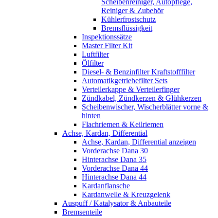
Scheibenreiniger, Autopflege,
Reiniger & Zubehör
Kühlerfrostschutz
Bremsflüssigkeit
Inspektionssätze
Master Filter Kit
Luftfilter
Ölfilter
Diesel- & Benzinfilter Kraftstofffilter
Automatikgetriebefilter Sets
Verteilerkappe & Verteilerfinger
Zündkabel, Zündkerzen & Glühkerzen
Scheibenwischer, Wischerblätter vorne &
hinten
Flachriemen & Keilriemen
Achse, Kardan, Differential
Achse, Kardan, Differential anzeigen
Vorderachse Dana 30
Hinterachse Dana 35
Vorderachse Dana 44
Hinterachse Dana 44
Kardanflansche
Kardanwelle & Kreuzgelenk
Auspuff / Katalysator & Anbauteile
Bremsenteile