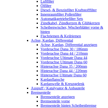
Luftfilter
Ölfilter
Diesel- & Benzinfilter Kraftstofffilter
Innenraumfilter Pollenfilter
Automatikgetriebefilter Sets
Zündkabel, Zündkerzen & Glühkerzen
Scheibenwischer, Wischerblätter vorne &
hinten
Flachriemen & Keilriemen
Achse, Kardan, Differential
Achse, Kardan, Differential anzeigen
Vorderachse Dana 30 / 186mm
Vorderachse Dana 44 / 210mm
Vorderachse Ultimate Dana 44
Vorderachse Ultimate Dana 60
Hinterachse Dana 35 / 200mm
Hinterachse Dana 44 / 220mm
Hinterachse Ultimate Dana 60
Kardanflansche
Kardanwelle & Kreuzgelenk
Auspuff / Katalysator & Anbauteile
Bremsenteile
Bremsenteile anzeigen
Bremsenteile vorne
Bremsenteile hinten Scheibenbremse