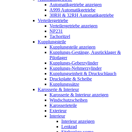
Automatikgetriebe anzeigen
A999 Automatikgetriebe
30RH & 32RH Automatikgetriebe
Verteilergetriebe
Verteilergetriebe anzeigen
NP231
Tachoritzel
Kupplungsteile
Kupplungsteile anzeigen
Kupplungs-Gestänge, Ausrücklager &
Pilotlager
Kupplungs-Geberzylinder
Kupplungs-Nehmerzylinder
Kupplungseinheit & Druckschlauch
Druckplatte & Scheibe
Kupplungssätze
Karosserie & Interieur
Karosserie & Interieur anzeigen
Windschutzscheiben
Karosserieteile
Exterieur
Interieur
Interieur anzeigen
Lenkrad
Sitzbezüge vorne