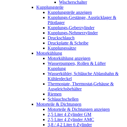
Wischerschalter
Kupplungsteile
Kupplungsteile anzeigen
Kupplungs-Gestänge, Ausrücklager &
Pilotlager
Kupplungs-Geberzylinder
Kupplungs-Nehmerzylinder
Druckschlauch
Druckplatte & Scheibe
Kupplungssätze
Motorkühlung
Motorkühlung anzeigen
Wasserpumpen, Rollen & Lüfter
Kupplung
Wasserkühler, Schläuche Ablasshahn &
Kühlerdeckel
Thermostate, Thermostat-Gehäuse &
Ausgleichsbehälter
Riemen
Schlauchschellen
Motorteile & Dichtungen
Motorteile & Dichtungen anzeigen
2,5 Liter 4 Zylinder GM
2,5 Liter 4 Zylinder AMC
3,8 / 4,2 Liter 6 Zylinder