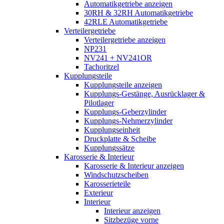
Automatikgetriebe anzeigen
30RH & 32RH Automatikgetriebe
42RLE Automatikgetriebe
Verteilergetriebe
Verteilergetriebe anzeigen
NP231
NV241 + NV241OR
Tachoritzel
Kupplungsteile
Kupplungsteile anzeigen
Kupplungs-Gestänge, Ausrücklager &
Pilotlager
Kupplungs-Geberzylinder
Kupplungs-Nehmerzylinder
Kupplungseinheit
Druckplatte & Scheibe
Kupplungssätze
Karosserie & Interieur
Karosserie & Interieur anzeigen
Windschutzscheiben
Karosserieteile
Exterieur
Interieur
Interieur anzeigen
Sitzbezüge vorne