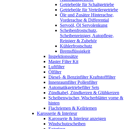
Getriebeöle für Schaltgetriebe
Getriebeöle für Verteilergetriebe
Öle und Zusätze Hinterachse,
Vorderachse & Differential
Servoöl, Öl Servolenkung
Scheibenfrostschutz,
Scheibenreiniger, Autopflege,
Reiniger & Zubehör
Kühlerfrostschutz
Bremsflüssigkeit
Inspektionssätze
Master Filter Kit
Luftfilter
Ölfilter
Diesel- & Benzinfilter Kraftstofffilter
Innenraumfilter Pollenfilter
Automatikgetriebefilter Sets
Zündkabel, Zündkerzen & Glühkerzen
Scheibenwischer, Wischerblätter vorne &
hinten
Flachriemen & Keilriemen
Karosserie & Interieur
Karosserie & Interieur anzeigen
Windschutzscheiben
Exterieur