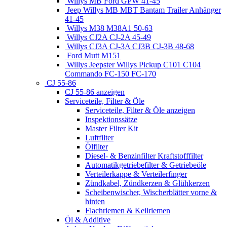
Willys MB Ford GPW 41-45
Jeep Willys MB MBT Bantam Trailer Anhänger
41-45
Willys M38 M38A1 50-63
Willys CJ2A CJ-2A 45-49
Willys CJ3A CJ-3A CJ3B CJ-3B 48-68
Ford Mutt M151
Willys Jeepster Willys Pickup C101 C104
Commando FC-150 FC-170
CJ 55-86
CJ 55-86 anzeigen
Serviceteile, Filter & Öle
Serviceteile, Filter & Öle anzeigen
Inspektionssätze
Master Filter Kit
Luftfilter
Ölfilter
Diesel- & Benzinfilter Kraftstofffilter
Automatikgetriebefilter & Getriebeöle
Verteilerkappe & Verteilerfinger
Zündkabel, Zündkerzen & Glühkerzen
Scheibenwischer, Wischerblätter vorne &
hinten
Flachriemen & Keilriemen
Öl & Additive