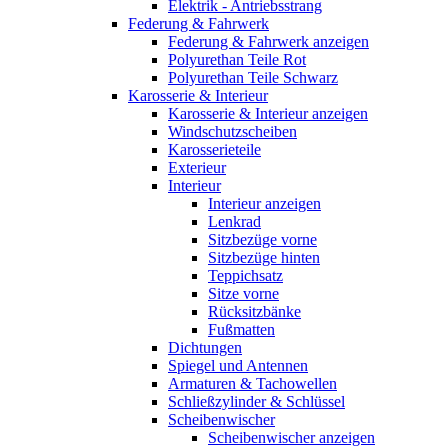
Elektrik - Antriebsstrang
Federung & Fahrwerk
Federung & Fahrwerk anzeigen
Polyurethan Teile Rot
Polyurethan Teile Schwarz
Karosserie & Interieur
Karosserie & Interieur anzeigen
Windschutzscheiben
Karosserieteile
Exterieur
Interieur
Interieur anzeigen
Lenkrad
Sitzbezüge vorne
Sitzbezüge hinten
Teppichsatz
Sitze vorne
Rücksitzbänke
Fußmatten
Dichtungen
Spiegel und Antennen
Armaturen & Tachowellen
Schließzylinder & Schlüssel
Scheibenwischer
Scheibenwischer anzeigen