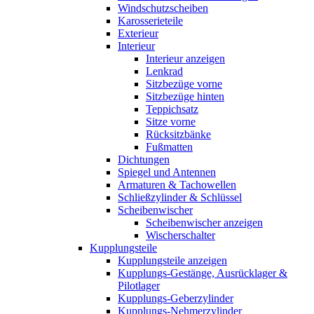
Windschutzscheiben
Karosserieteile
Exterieur
Interieur
Interieur anzeigen
Lenkrad
Sitzbezüge vorne
Sitzbezüge hinten
Teppichsatz
Sitze vorne
Rücksitzbänke
Fußmatten
Dichtungen
Spiegel und Antennen
Armaturen & Tachowellen
Schließzylinder & Schlüssel
Scheibenwischer
Scheibenwischer anzeigen
Wischerschalter
Kupplungsteile
Kupplungsteile anzeigen
Kupplungs-Gestänge, Ausrücklager &
Pilotlager
Kupplungs-Geberzylinder
Kupplungs-Nehmerzylinder