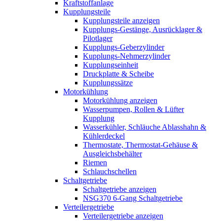
Kraftstoffanlage
Kupplungsteile
Kupplungsteile anzeigen
Kupplungs-Gestänge, Ausrücklager &
Pilotlager
Kupplungs-Geberzylinder
Kupplungs-Nehmerzylinder
Kupplungseinheit
Druckplatte & Scheibe
Kupplungssätze
Motorkühlung
Motorkühlung anzeigen
Wasserpumpen, Rollen & Lüfter
Kupplung
Wasserkühler, Schläuche Ablasshahn &
Kühlerdeckel
Thermostate, Thermostat-Gehäuse &
Ausgleichsbehälter
Riemen
Schlauchschellen
Schaltgetriebe
Schaltgetriebe anzeigen
NSG370 6-Gang Schaltgetriebe
Verteilergetriebe
Verteilergetriebe anzeigen