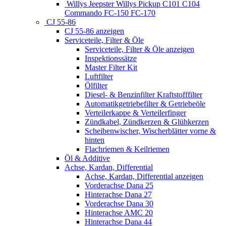
Willys Jeepster Willys Pickup C101 C104
Commando FC-150 FC-170
CJ 55-86
CJ 55-86 anzeigen
Serviceteile, Filter & Öle
Serviceteile, Filter & Öle anzeigen
Inspektionssätze
Master Filter Kit
Luftfilter
Ölfilter
Diesel- & Benzinfilter Kraftstofffilter
Automatikgetriebefilter & Getriebeöle
Verteilerkappe & Verteilerfinger
Zündkabel, Zündkerzen & Glühkerzen
Scheibenwischer, Wischerblätter vorne &
hinten
Flachriemen & Keilriemen
Öl & Additive
Achse, Kardan, Differential
Achse, Kardan, Differential anzeigen
Vorderachse Dana 25
Hinterachse Dana 27
Vorderachse Dana 30
Hinterachse AMC 20
Hinterachse Dana 44