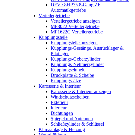
DFV / 8HP75 8-Gang ZF
Automatikgetriebe
Verteilergetriebe
Verteilergetriebe anzeigen
MP3022 Verteilergetriebe
MP1622C Verteilergetriebe
Kupplungsteile
Kupplungsteile anzeigen
Kupplungs-Gestänge, Ausrücklager &
Pilotlager
Kupplungs-Geberzylinder
Kupplungs-Nehmerzylinder
Kupplungseinheit
Druckplatte & Scheibe
Kupplungssätze
Karosserie & Interieur
Karosserie & Interieur anzeigen
Windschutzscheiben
Exterieur
Interieur
Dichtungen
Spiegel und Antennen
Schließzylinder & Schlüssel
Klimaanlage & Heizung
Motorkühlung