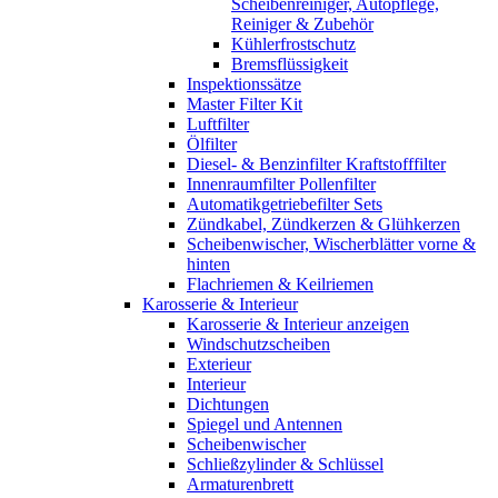
Scheibenreiniger, Autopflege,
Reiniger & Zubehör
Kühlerfrostschutz
Bremsflüssigkeit
Inspektionssätze
Master Filter Kit
Luftfilter
Ölfilter
Diesel- & Benzinfilter Kraftstofffilter
Innenraumfilter Pollenfilter
Automatikgetriebefilter Sets
Zündkabel, Zündkerzen & Glühkerzen
Scheibenwischer, Wischerblätter vorne &
hinten
Flachriemen & Keilriemen
Karosserie & Interieur
Karosserie & Interieur anzeigen
Windschutzscheiben
Exterieur
Interieur
Dichtungen
Spiegel und Antennen
Scheibenwischer
Schließzylinder & Schlüssel
Armaturenbrett