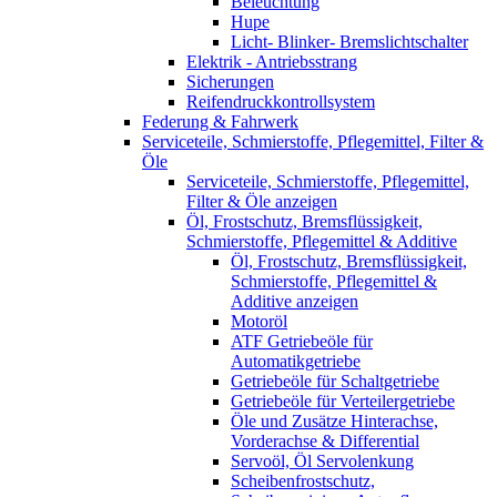
Beleuchtung
Hupe
Licht- Blinker- Bremslichtschalter
Elektrik - Antriebsstrang
Sicherungen
Reifendruckkontrollsystem
Federung & Fahrwerk
Serviceteile, Schmierstoffe, Pflegemittel, Filter &
Öle
Serviceteile, Schmierstoffe, Pflegemittel,
Filter & Öle anzeigen
Öl, Frostschutz, Bremsflüssigkeit,
Schmierstoffe, Pflegemittel & Additive
Öl, Frostschutz, Bremsflüssigkeit,
Schmierstoffe, Pflegemittel &
Additive anzeigen
Motoröl
ATF Getriebeöle für
Automatikgetriebe
Getriebeöle für Schaltgetriebe
Getriebeöle für Verteilergetriebe
Öle und Zusätze Hinterachse,
Vorderachse & Differential
Servoöl, Öl Servolenkung
Scheibenfrostschutz,