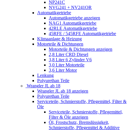
NP241C
NVG241 + NV241OR
Automatikgetriebe
Automatikgetriebe anzeigen
NAG1 Automatikgetriebe
42RLE Automatikgetriebe
45RFE / 545RFE Automatikgetriebe
Klimaanlage & Heizung
Motorteile & Dichtungen
Motorteile & Dichtungen anzeigen
2,8 Liter CRD Diesel
3,8 Liter 6 Zylinder V6
3,0 Liter Motorteile
3,6 Liter Motor
Lenkung
Polyurethan Teile
Wrangler JL ab 18
Wrangler JL ab 18 anzeigen
Polyurethan Teile
Serviceteile, Schmierstoffe, Pflegemittel, Filter &
Öle
Serviceteile, Schmierstoffe, Pflegemittel,
Filter & Öle anzeigen
Öl, Frostschutz, Bremslüssigkeit,
Schmierstoffe, Pflegemittel & Additive