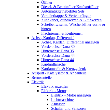
Ölfilter
Diesel- & Benzinfilter Kraftstofffilter
Automatikgetriebefilter Sets
Verteilerkappe & Verteilerfinger
Zündkabel, Zündkerzen & Glühkerzen
Scheibenwischer, Wischerblätter vorne &
hinten
Flachriemen & Keilriemen
Achse, Kardan, Differential
Achse, Kardan, Differential anzeigen
Vorderachse Dana 30
Hinterachse Dana 35
Vorderachse Dana 44
Hinterachse Dana 44
Kardanflansche
Kardanwelle & Kreuzgelenk
Auspuff / Katalysator & Anbauteile
Bremsenteile
Elektrik
Elektrik anzeigen
Elektrik - Motor
Elektrik - Motor anzeigen
Lichtmaschine
Anlasser
Schalter und Sensoren