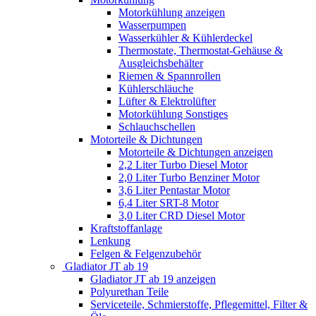
Motorkühlung anzeigen
Wasserpumpen
Wasserkühler & Kühlerdeckel
Thermostate, Thermostat-Gehäuse &
Ausgleichsbehälter
Riemen & Spannrollen
Kühlerschläuche
Lüfter & Elektrolüfter
Motorkühlung Sonstiges
Schlauchschellen
Motorteile & Dichtungen
Motorteile & Dichtungen anzeigen
2,2 Liter Turbo Diesel Motor
2,0 Liter Turbo Benziner Motor
3,6 Liter Pentastar Motor
6,4 Liter SRT-8 Motor
3,0 Liter CRD Diesel Motor
Kraftstoffanlage
Lenkung
Felgen & Felgenzubehör
Gladiator JT ab 19
Gladiator JT ab 19 anzeigen
Polyurethan Teile
Serviceteile, Schmierstoffe, Pflegemittel, Filter &