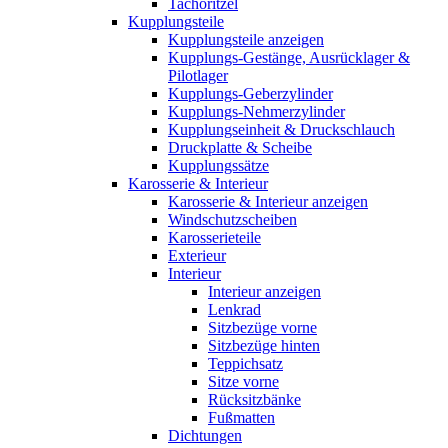
Tachoritzel
Kupplungsteile
Kupplungsteile anzeigen
Kupplungs-Gestänge, Ausrücklager &
Pilotlager
Kupplungs-Geberzylinder
Kupplungs-Nehmerzylinder
Kupplungseinheit & Druckschlauch
Druckplatte & Scheibe
Kupplungssätze
Karosserie & Interieur
Karosserie & Interieur anzeigen
Windschutzscheiben
Karosserieteile
Exterieur
Interieur
Interieur anzeigen
Lenkrad
Sitzbezüge vorne
Sitzbezüge hinten
Teppichsatz
Sitze vorne
Rücksitzbänke
Fußmatten
Dichtungen