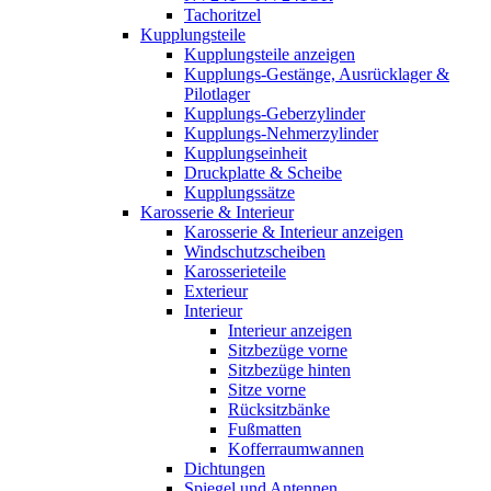
Tachoritzel
Kupplungsteile
Kupplungsteile anzeigen
Kupplungs-Gestänge, Ausrücklager &
Pilotlager
Kupplungs-Geberzylinder
Kupplungs-Nehmerzylinder
Kupplungseinheit
Druckplatte & Scheibe
Kupplungssätze
Karosserie & Interieur
Karosserie & Interieur anzeigen
Windschutzscheiben
Karosserieteile
Exterieur
Interieur
Interieur anzeigen
Sitzbezüge vorne
Sitzbezüge hinten
Sitze vorne
Rücksitzbänke
Fußmatten
Kofferraumwannen
Dichtungen
Spiegel und Antennen