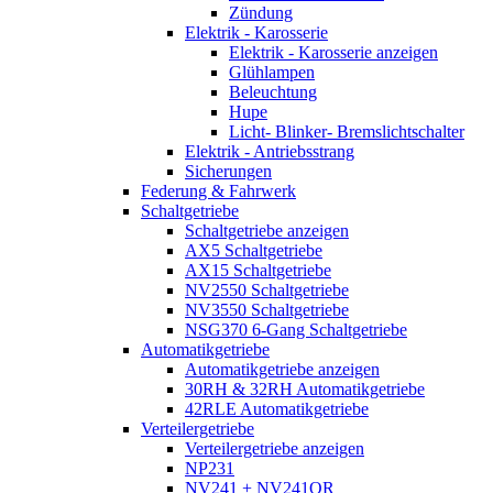
Zündung
Elektrik - Karosserie
Elektrik - Karosserie anzeigen
Glühlampen
Beleuchtung
Hupe
Licht- Blinker- Bremslichtschalter
Elektrik - Antriebsstrang
Sicherungen
Federung & Fahrwerk
Schaltgetriebe
Schaltgetriebe anzeigen
AX5 Schaltgetriebe
AX15 Schaltgetriebe
NV2550 Schaltgetriebe
NV3550 Schaltgetriebe
NSG370 6-Gang Schaltgetriebe
Automatikgetriebe
Automatikgetriebe anzeigen
30RH & 32RH Automatikgetriebe
42RLE Automatikgetriebe
Verteilergetriebe
Verteilergetriebe anzeigen
NP231
NV241 + NV241OR