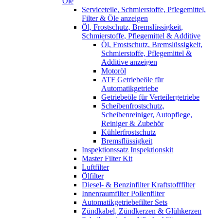
Öle
Serviceteile, Schmierstoffe, Pflegemittel,
Filter & Öle anzeigen
Öl, Frostschutz, Bremslüssigkeit,
Schmierstoffe, Pflegemittel & Additive
Öl, Frostschutz, Bremslüssigkeit,
Schmierstoffe, Pflegemittel &
Additive anzeigen
Motoröl
ATF Getriebeöle für
Automatikgetriebe
Getriebeöle für Verteilergetriebe
Scheibenfrostschutz,
Scheibenreiniger, Autopflege,
Reiniger & Zubehör
Kühlerfrostschutz
Bremsflüssigkeit
Inspektionssatz Inspektionskit
Master Filter Kit
Luftfilter
Ölfilter
Diesel- & Benzinfilter Kraftstofffilter
Innenraumfilter Pollenfilter
Automatikgetriebefilter Sets
Zündkabel, Zündkerzen & Glühkerzen