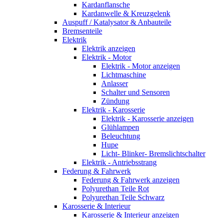
Kardanflansche
Kardanwelle & Kreuzgelenk
Auspuff / Katalysator & Anbauteile
Bremsenteile
Elektrik
Elektrik anzeigen
Elektrik - Motor
Elektrik - Motor anzeigen
Lichtmaschine
Anlasser
Schalter und Sensoren
Zündung
Elektrik - Karosserie
Elektrik - Karosserie anzeigen
Glühlampen
Beleuchtung
Hupe
Licht- Blinker- Bremslichtschalter
Elektrik - Antriebsstrang
Federung & Fahrwerk
Federung & Fahrwerk anzeigen
Polyurethan Teile Rot
Polyurethan Teile Schwarz
Karosserie & Interieur
Karosserie & Interieur anzeigen