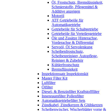
Öl, Frostschutz, Bremslüssigkeit,
Schmierstoffe, Pflegemittel &
Additive anzeigen
Motoröl
ATF Getriebeöle für
Automatikgetriebe
Getriebeöle für Schaltgetriebe
Getriebeöle für Verteilergetriebe
Öle und Zusätze Hinterachse,
Vorderachse & Differential
Servoöl, Öl Servolenkung
Scheibenfrostschutz,
Scheibenreiniger, Autopflege,
Reiniger & Zubehör
Kühlerfrostschutz
Bremsflüssigkeit
Inspektionssatz Inspektionskit
Master Filter Kit
Luftfilter
Ölfilter
Diesel- & Benzinfilter Kraftstofffilter
Innenraumfilter Pollenfilter
Automatikgetriebefilter Sets
Zündkabel, Zündkerzen & Glühkerzen
Scheibenwischer, Wischerblätter vorne &