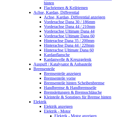
hinten
Flachriemen & Keilriemen
Achse, Kardan, Differential
Achse, Kardan, Differential anzeigen
Vorderachse Dana 30 / 186mm
Vorderachse Dana 44 / 210mm
Vorderachse Ultimate Dana 44
Vorderachse Ultimate Dana 60
Hinterachse Dana 35 / 200mm
Hinterachse Dana 44 / 220mm
Hinterachse Ultimate Dana 60
Kardanflansche
Kardanwelle & Kreuzgelenk
Auspuff / Katalysator & Anbauteile
Bremsenteile
Bremsenteile anzeigen
Bremsenteile vorne
Bremsenteile hinten Scheibenbremse
Handbremse & Handbremsseile
Bremsleitungen & Bremsschläuche
Kleinteile & Sonstiges für Bremse hinten
Elektrik
Elektrik anzeigen
Elektrik - Motor
Elektrik - Motor anzeigen