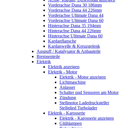
Vorderachse Dana 30 186mm
Vorderachse Dana 44 226mm
Vorderachse Ultimate Dana 44
Vorderachse Ultimate Dana 60
Hinterachse Dana 35 194mm
Hinterachse Dana 44 226mm
Hinterachse Ultimate Dana 60
Kardanflansche
Kardanwelle & Kreuzgelenk
Auspuff / Katalysator & Anbauteile
Bremsenteile
Elektrik
Elektrik anzeigen
Elektrik - Motor
Elektrik - Motor anzeigen
Lichtmaschine
Anlasser
Schalter und Sensoren am Motor
Zündung
Stellmotor Ladedrucksteller
Stellglied Turbolader
Elektrik - Karosserie
Elektrik - Karosserie anzeigen
Glühlampen