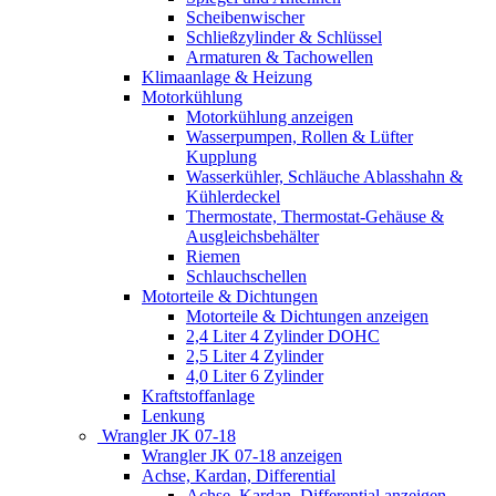
Scheibenwischer
Schließzylinder & Schlüssel
Armaturen & Tachowellen
Klimaanlage & Heizung
Motorkühlung
Motorkühlung anzeigen
Wasserpumpen, Rollen & Lüfter
Kupplung
Wasserkühler, Schläuche Ablasshahn &
Kühlerdeckel
Thermostate, Thermostat-Gehäuse &
Ausgleichsbehälter
Riemen
Schlauchschellen
Motorteile & Dichtungen
Motorteile & Dichtungen anzeigen
2,4 Liter 4 Zylinder DOHC
2,5 Liter 4 Zylinder
4,0 Liter 6 Zylinder
Kraftstoffanlage
Lenkung
Wrangler JK 07-18
Wrangler JK 07-18 anzeigen
Achse, Kardan, Differential
Achse, Kardan, Differential anzeigen