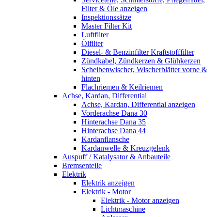
Filter & Öle anzeigen
Inspektionssätze
Master Filter Kit
Luftfilter
Ölfilter
Diesel- & Benzinfilter Kraftstofffilter
Zündkabel, Zündkerzen & Glühkerzen
Scheibenwischer, Wischerblätter vorne &
hinten
Flachriemen & Keilriemen
Achse, Kardan, Differential
Achse, Kardan, Differential anzeigen
Vorderachse Dana 30
Hinterachse Dana 35
Hinterachse Dana 44
Kardanflansche
Kardanwelle & Kreuzgelenk
Auspuff / Katalysator & Anbauteile
Bremsenteile
Elektrik
Elektrik anzeigen
Elektrik - Motor
Elektrik - Motor anzeigen
Lichtmaschine