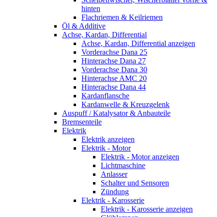
hinten
Flachriemen & Keilriemen
Öl & Additive
Achse, Kardan, Differential
Achse, Kardan, Differential anzeigen
Vorderachse Dana 25
Hinterachse Dana 27
Vorderachse Dana 30
Hinterachse AMC 20
Hinterachse Dana 44
Kardanflansche
Kardanwelle & Kreuzgelenk
Auspuff / Katalysator & Anbauteile
Bremsenteile
Elektrik
Elektrik anzeigen
Elektrik - Motor
Elektrik - Motor anzeigen
Lichtmaschine
Anlasser
Schalter und Sensoren
Zündung
Elektrik - Karosserie
Elektrik - Karosserie anzeigen