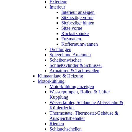
Exterieur
Interieur
Interieur anzeigen
Sitzbezüge vorne
Sitzbezüge hinten
Sitze vorne
Rücksitzbänke
Fußmatten
Kofferraumwannen
Dichtungen
Spiegel und Antennen
Scheibenwischer
Schließzylinder & Schlüssel
Armaturen & Tachowellen
Klimaanlage & Heizung
Motorkühlung
Motorkühlung anzeigen
Wasserpumpen, Rollen & Lüfter
Kupplung
Wasserkühler, Schläuche Ablasshahn &
Kühlerdeckel
Thermostate, Thermostat-Gehäuse &
Ausgleichsbehälter
Riemen
Schlauchschellen