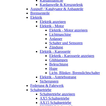
Kardanflansche
Kardanwelle & Kreuzgelenk
Auspuff / Katalysator & Anbauteile
Bremsenteile
Elektrik
Elektrik anzeigen
Elektrik - Motor
Elektrik - Motor anzeigen
Lichtmaschine
Anlasser
Schalter und Sensoren
Zündung
Elektrik - Karosserie
Elektrik - Karosserie anzeigen
Glühlampen
Beleuchtung
Hupe
Licht- Blinker- Bremslichtschalter
Elektrik - Antriebsstrang
Sicherungen
Federung & Fahrwerk
Schaltgetriebe
Schaltgetriebe anzeigen
AX5 Schaltgetriebe
AX15 Schaltgetriebe