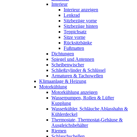
Interieur
Interieur anzeigen
Lenkrad
Sitzbezüge vorne
Sitzbezüge hinten
Teppichsatz
Sitze vorne
Rücksitzbänke
Fußmatten
Dichtungen
Spiegel und Antennen
Scheibenwischer
Schließzylinder & Schlüssel
Armaturen & Tachowellen
Klimaanlage & Heizung
Motorkühlung
Motorkühlung anzeigen
Wasserpumpen, Rollen & Lüfter
Kupplung
Wasserkühler, Schläuche Ablasshahn &
Kühlerdeckel
Thermostate, Thermostat-Gehäuse &
Ausgleichsbehälter
Riemen
Schlauchschellen