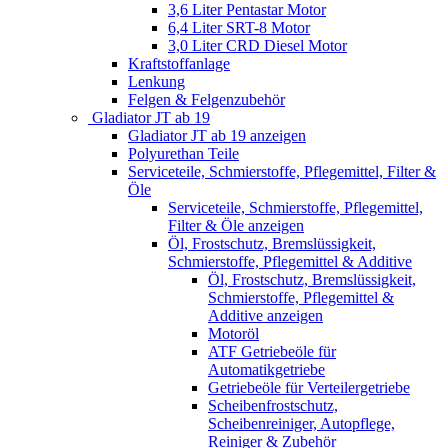
3,6 Liter Pentastar Motor
6,4 Liter SRT-8 Motor
3,0 Liter CRD Diesel Motor
Kraftstoffanlage
Lenkung
Felgen & Felgenzubehör
Gladiator JT ab 19
Gladiator JT ab 19 anzeigen
Polyurethan Teile
Serviceteile, Schmierstoffe, Pflegemittel, Filter &
Öle
Serviceteile, Schmierstoffe, Pflegemittel,
Filter & Öle anzeigen
Öl, Frostschutz, Bremslüssigkeit,
Schmierstoffe, Pflegemittel & Additive
Öl, Frostschutz, Bremslüssigkeit,
Schmierstoffe, Pflegemittel &
Additive anzeigen
Motoröl
ATF Getriebeöle für
Automatikgetriebe
Getriebeöle für Verteilergetriebe
Scheibenfrostschutz,
Scheibenreiniger, Autopflege,
Reiniger & Zubehör