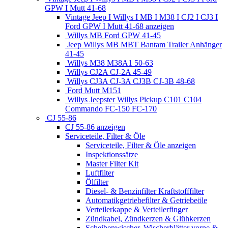
GPW I Mutt 41-68
Vintage Jeep I Willys I MB I M38 I CJ2 I CJ3 I
Ford GPW I Mutt 41-68 anzeigen
Willys MB Ford GPW 41-45
Jeep Willys MB MBT Bantam Trailer Anhänger
41-45
Willys M38 M38A1 50-63
Willys CJ2A CJ-2A 45-49
Willys CJ3A CJ-3A CJ3B CJ-3B 48-68
Ford Mutt M151
Willys Jeepster Willys Pickup C101 C104
Commando FC-150 FC-170
CJ 55-86
CJ 55-86 anzeigen
Serviceteile, Filter & Öle
Serviceteile, Filter & Öle anzeigen
Inspektionssätze
Master Filter Kit
Luftfilter
Ölfilter
Diesel- & Benzinfilter Kraftstofffilter
Automatikgetriebefilter & Getriebeöle
Verteilerkappe & Verteilerfinger
Zündkabel, Zündkerzen & Glühkerzen
Scheibenwischer, Wischerblätter vorne &