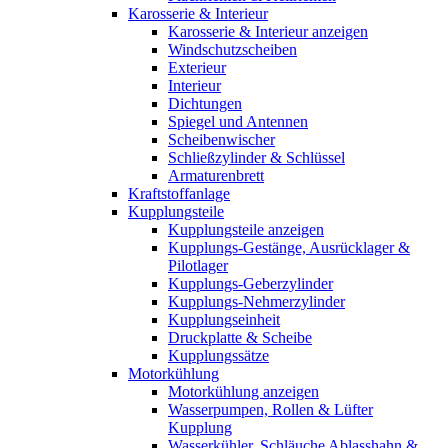
Karosserie & Interieur
Karosserie & Interieur anzeigen
Windschutzscheiben
Exterieur
Interieur
Dichtungen
Spiegel und Antennen
Scheibenwischer
Schließzylinder & Schlüssel
Armaturenbrett
Kraftstoffanlage
Kupplungsteile
Kupplungsteile anzeigen
Kupplungs-Gestänge, Ausrücklager &
Pilotlager
Kupplungs-Geberzylinder
Kupplungs-Nehmerzylinder
Kupplungseinheit
Druckplatte & Scheibe
Kupplungssätze
Motorkühlung
Motorkühlung anzeigen
Wasserpumpen, Rollen & Lüfter
Kupplung
Wasserkühler, Schläuche Ablasshahn &