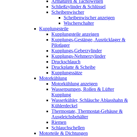
Armaturen & Tachowellen
Schließzylinder & Schlüssel
Scheibenwischer
Scheibenwischer anzeigen
Wischerschalter
Kupplungsteile
Kupplungsteile anzeigen
Kupplungs-Gestänge, Ausrücklager &
Pilotlager
Kupplungs-Geberzylinder
Kupplungs-Nehmerzylinder
Druckschlauch
Druckplatte & Scheibe
Kupplungssätze
Motorkühlung
Motorkühlung anzeigen
Wasserpumpen, Rollen & Lüfter
Kupplung
Wasserkühler, Schläuche Ablasshahn &
Kühlerdeckel
Thermostate, Thermostat-Gehäuse &
Ausgleichsbehälter
Riemen
Schlauchschellen
Motorteile & Dichtungen