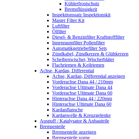
Kühlerfrostschutz
Bremsflüssigkeit
Inspektionssatz Inspektionskit
Master Filter Kit
Luftfilter
Ölfilter
Diesel- & Benzinfilter Kraftstofffilter
Innenraumfilter Pollenfilter
Automatikgetriebefilter Sets
Zündkabel, Zündkerzen & Glühkerzen
Scheibenwischer, Wischerbläter
Flachriemen & Keilriemen
Achse, Kardan, Differential
Achse, Kardan, Differential anzeigen
Vorderachse Dana 44 / 210mm
Vorderachse Ultimate Dana 44
Vorderachse Ultimate Dana 60
Hinterachse Dana 44 / 220mm
Hinterachse Ultimate Dana 60
Kardanflansche
Kardanwelle & Kreuzgelenke
Auspuff / Katalysator & Anbauteile
Bremsenteile
Bremsenteile anzeigen
Bremsenteile vorne