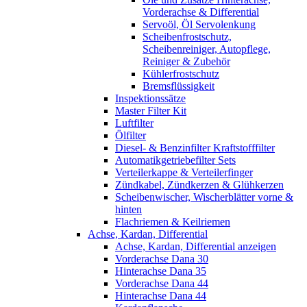
Vorderachse & Differential
Servoöl, Öl Servolenkung
Scheibenfrostschutz,
Scheibenreiniger, Autopflege,
Reiniger & Zubehör
Kühlerfrostschutz
Bremsflüssigkeit
Inspektionssätze
Master Filter Kit
Luftfilter
Ölfilter
Diesel- & Benzinfilter Kraftstofffilter
Automatikgetriebefilter Sets
Verteilerkappe & Verteilerfinger
Zündkabel, Zündkerzen & Glühkerzen
Scheibenwischer, Wischerblätter vorne &
hinten
Flachriemen & Keilriemen
Achse, Kardan, Differential
Achse, Kardan, Differential anzeigen
Vorderachse Dana 30
Hinterachse Dana 35
Vorderachse Dana 44
Hinterachse Dana 44