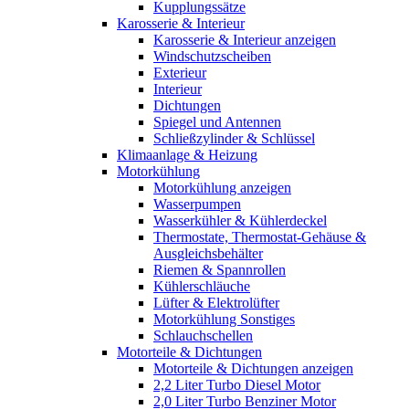
Kupplungssätze
Karosserie & Interieur
Karosserie & Interieur anzeigen
Windschutzscheiben
Exterieur
Interieur
Dichtungen
Spiegel und Antennen
Schließzylinder & Schlüssel
Klimaanlage & Heizung
Motorkühlung
Motorkühlung anzeigen
Wasserpumpen
Wasserkühler & Kühlerdeckel
Thermostate, Thermostat-Gehäuse &
Ausgleichsbehälter
Riemen & Spannrollen
Kühlerschläuche
Lüfter & Elektrolüfter
Motorkühlung Sonstiges
Schlauchschellen
Motorteile & Dichtungen
Motorteile & Dichtungen anzeigen
2,2 Liter Turbo Diesel Motor
2,0 Liter Turbo Benziner Motor