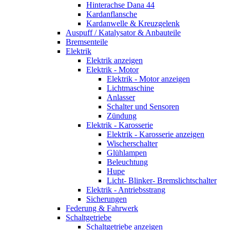
Hinterachse Dana 44
Kardanflansche
Kardanwelle & Kreuzgelenk
Auspuff / Katalysator & Anbauteile
Bremsenteile
Elektrik
Elektrik anzeigen
Elektrik - Motor
Elektrik - Motor anzeigen
Lichtmaschine
Anlasser
Schalter und Sensoren
Zündung
Elektrik - Karosserie
Elektrik - Karosserie anzeigen
Wischerschalter
Glühlampen
Beleuchtung
Hupe
Licht- Blinker- Bremslichtschalter
Elektrik - Antriebsstrang
Sicherungen
Federung & Fahrwerk
Schaltgetriebe
Schaltgetriebe anzeigen