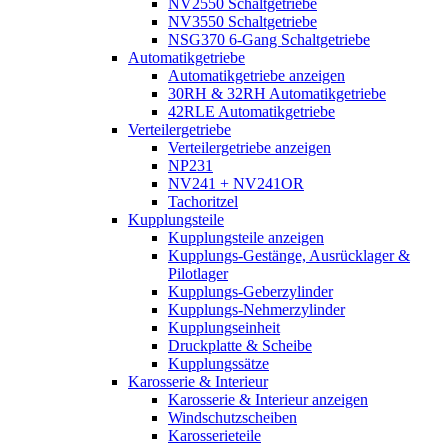
NV2550 Schaltgetriebe
NV3550 Schaltgetriebe
NSG370 6-Gang Schaltgetriebe
Automatikgetriebe
Automatikgetriebe anzeigen
30RH & 32RH Automatikgetriebe
42RLE Automatikgetriebe
Verteilergetriebe
Verteilergetriebe anzeigen
NP231
NV241 + NV241OR
Tachoritzel
Kupplungsteile
Kupplungsteile anzeigen
Kupplungs-Gestänge, Ausrücklager &
Pilotlager
Kupplungs-Geberzylinder
Kupplungs-Nehmerzylinder
Kupplungseinheit
Druckplatte & Scheibe
Kupplungssätze
Karosserie & Interieur
Karosserie & Interieur anzeigen
Windschutzscheiben
Karosserieteile