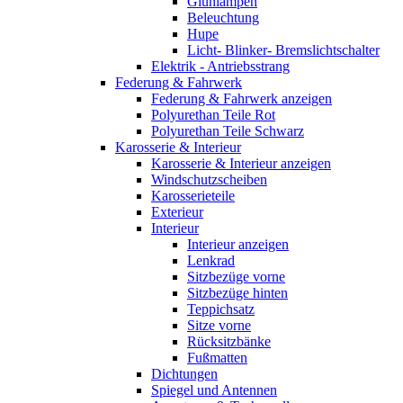
Glühlampen
Beleuchtung
Hupe
Licht- Blinker- Bremslichtschalter
Elektrik - Antriebsstrang
Federung & Fahrwerk
Federung & Fahrwerk anzeigen
Polyurethan Teile Rot
Polyurethan Teile Schwarz
Karosserie & Interieur
Karosserie & Interieur anzeigen
Windschutzscheiben
Karosserieteile
Exterieur
Interieur
Interieur anzeigen
Lenkrad
Sitzbezüge vorne
Sitzbezüge hinten
Teppichsatz
Sitze vorne
Rücksitzbänke
Fußmatten
Dichtungen
Spiegel und Antennen