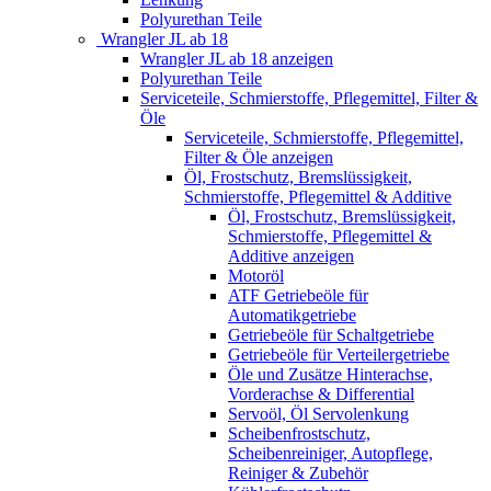
Polyurethan Teile
Wrangler JL ab 18
Wrangler JL ab 18 anzeigen
Polyurethan Teile
Serviceteile, Schmierstoffe, Pflegemittel, Filter &
Öle
Serviceteile, Schmierstoffe, Pflegemittel,
Filter & Öle anzeigen
Öl, Frostschutz, Bremslüssigkeit,
Schmierstoffe, Pflegemittel & Additive
Öl, Frostschutz, Bremslüssigkeit,
Schmierstoffe, Pflegemittel &
Additive anzeigen
Motoröl
ATF Getriebeöle für
Automatikgetriebe
Getriebeöle für Schaltgetriebe
Getriebeöle für Verteilergetriebe
Öle und Zusätze Hinterachse,
Vorderachse & Differential
Servoöl, Öl Servolenkung
Scheibenfrostschutz,
Scheibenreiniger, Autopflege,
Reiniger & Zubehör