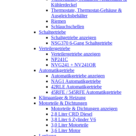
Kühlerdeckel
Thermostate, Thermostat-Gehäuse &
Ausgleichsbehälter
Riemen
Schlauchschellen
Schaltgetriebe
Schaltgetriebe anzeigen
NSG370 6-Gang Schaltgetriebe
Verteilergetriebe
Verteilergetriebe anzeigen
NP241C
NVG241 + NV241OR
Automatikgetriebe
Automatikgetriebe anzeigen
NAG1 Automatikgetriebe
42RLE Automatikgetriebe
45RFE / 545RFE Automatikgetriebe
Klimaanlage & Heizung
Motorteile & Dichtungen
Motorteile & Dichtungen anzeigen
2,8 Liter CRD Diesel
3,8 Liter 6 Zylinder V6
3,0 Liter Motorteile
3,6 Liter Motor
Lenkung