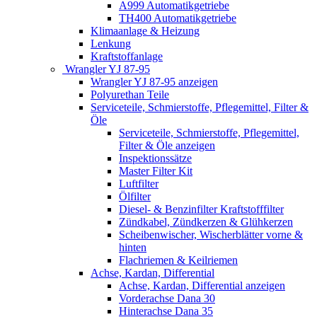
A999 Automatikgetriebe
TH400 Automatikgetriebe
Klimaanlage & Heizung
Lenkung
Kraftstoffanlage
Wrangler YJ 87-95
Wrangler YJ 87-95 anzeigen
Polyurethan Teile
Serviceteile, Schmierstoffe, Pflegemittel, Filter &
Öle
Serviceteile, Schmierstoffe, Pflegemittel,
Filter & Öle anzeigen
Inspektionssätze
Master Filter Kit
Luftfilter
Ölfilter
Diesel- & Benzinfilter Kraftstofffilter
Zündkabel, Zündkerzen & Glühkerzen
Scheibenwischer, Wischerblätter vorne &
hinten
Flachriemen & Keilriemen
Achse, Kardan, Differential
Achse, Kardan, Differential anzeigen
Vorderachse Dana 30
Hinterachse Dana 35