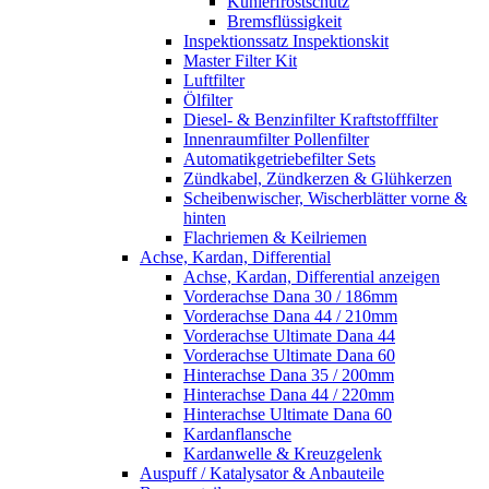
Kühlerfrostschutz
Bremsflüssigkeit
Inspektionssatz Inspektionskit
Master Filter Kit
Luftfilter
Ölfilter
Diesel- & Benzinfilter Kraftstofffilter
Innenraumfilter Pollenfilter
Automatikgetriebefilter Sets
Zündkabel, Zündkerzen & Glühkerzen
Scheibenwischer, Wischerblätter vorne &
hinten
Flachriemen & Keilriemen
Achse, Kardan, Differential
Achse, Kardan, Differential anzeigen
Vorderachse Dana 30 / 186mm
Vorderachse Dana 44 / 210mm
Vorderachse Ultimate Dana 44
Vorderachse Ultimate Dana 60
Hinterachse Dana 35 / 200mm
Hinterachse Dana 44 / 220mm
Hinterachse Ultimate Dana 60
Kardanflansche
Kardanwelle & Kreuzgelenk
Auspuff / Katalysator & Anbauteile