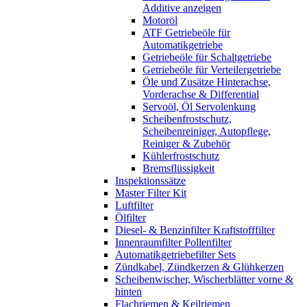
Additive anzeigen
Motoröl
ATF Getriebeöle für
Automatikgetriebe
Getriebeöle für Schaltgetriebe
Getriebeöle für Verteilergetriebe
Öle und Zusätze Hinterachse,
Vorderachse & Differential
Servoöl, Öl Servolenkung
Scheibenfrostschutz,
Scheibenreiniger, Autopflege,
Reiniger & Zubehör
Kühlerfrostschutz
Bremsflüssigkeit
Inspektionssätze
Master Filter Kit
Luftfilter
Ölfilter
Diesel- & Benzinfilter Kraftstofffilter
Innenraumfilter Pollenfilter
Automatikgetriebefilter Sets
Zündkabel, Zündkerzen & Glühkerzen
Scheibenwischer, Wischerblätter vorne &
hinten
Flachriemen & Keilriemen