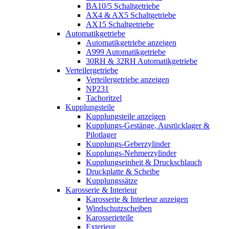
BA10/5 Schaltgetriebe
AX4 & AX5 Schaltgetriebe
AX15 Schaltgetriebe
Automatikgetriebe
Automatikgetriebe anzeigen
A999 Automatikgetriebe
30RH & 32RH Automatikgetriebe
Verteilergetriebe
Verteilergetriebe anzeigen
NP231
Tachoritzel
Kupplungsteile
Kupplungsteile anzeigen
Kupplungs-Gestänge, Ausrücklager &
Pilotlager
Kupplungs-Geberzylinder
Kupplungs-Nehmerzylinder
Kupplungseinheit & Druckschlauch
Druckplatte & Scheibe
Kupplungssätze
Karosserie & Interieur
Karosserie & Interieur anzeigen
Windschutzscheiben
Karosserieteile
Exterieur