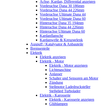
Achse, Kardan, Differential anzeigen
Vorderachse Dana 30 186mm
Vorderachse Dana 44 226mm
Vorderachse Ultimate Dana 44
Vorderachse Ultimate Dana 60
Hinterachse Dana 35 194mm
Hinterachse Dana 44 226mm
Hinterachse Ultimate Dana 60
Kardanflansche
Kardanwelle & Kreuzgelenk
Auspuff / Katalysator & Anbauteile
Bremsenteile
Elektrik
Elektrik anzeigen
Elektrik - Motor
Elektrik - Motor anzeigen
Lichtmaschine
Anlasser
Schalter und Sensoren am Motor
Zündung
Stellmotor Ladedrucksteller
Stellglied Turbolader
Elektrik - Karosserie
Elektrik - Karosserie anzeigen
Glühlampen