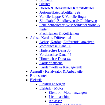
Ölfilter
Diesel- & Benzinfilter Kraftstofffilter
Automatikgetriebefilter Sets
Verteilerkappe & Verteilerfinger
Zündkabel, Zündkerzen & Glühkerzen
Scheibenwischer, Wischerblätter vorne &
hinten
Flachriemen & Keilriemen
Achse, Kardan, Differential
Achse, Kardan, Differential anzeigen
Vorderachse Dana 30
Hinterachse Dana 35
Vorderachse Dana 44
Hinterachse Dana 44
Kardanflansche
Kardanwelle & Kreuzgelenk
Auspuff / Katalysator & Anbauteile
Bremsenteile
Elektrik
Elektrik anzeigen
Elektrik - Motor
Elektrik - Motor anzeigen
Lichtmaschine
Anlasser