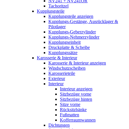
NV241 + NV241OR
Tachoritzel
Kupplungsteile
Kupplungsteile anzeigen
Kupplungs-Gestänge, Ausrücklager &
Pilotlager
Kupplungs-Geberzylinder
Kupplungs-Nehmerzylinder
Kupplungseinheit
Druckplatte & Scheibe
Kupplungssätze
Karosserie & Interieur
Karosserie & Interieur anzeigen
Windschutzscheiben
Karosserieteile
Exterieur
Interieur
Interieur anzeigen
Sitzbezüge vorne
Sitzbezüge hinten
Sitze vorne
Rücksitzbänke
Fußmatten
Kofferraumwannen
Dichtungen