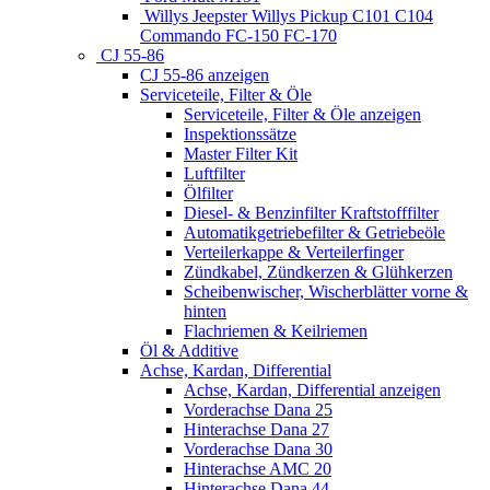
Willys Jeepster Willys Pickup C101 C104
Commando FC-150 FC-170
CJ 55-86
CJ 55-86 anzeigen
Serviceteile, Filter & Öle
Serviceteile, Filter & Öle anzeigen
Inspektionssätze
Master Filter Kit
Luftfilter
Ölfilter
Diesel- & Benzinfilter Kraftstofffilter
Automatikgetriebefilter & Getriebeöle
Verteilerkappe & Verteilerfinger
Zündkabel, Zündkerzen & Glühkerzen
Scheibenwischer, Wischerblätter vorne &
hinten
Flachriemen & Keilriemen
Öl & Additive
Achse, Kardan, Differential
Achse, Kardan, Differential anzeigen
Vorderachse Dana 25
Hinterachse Dana 27
Vorderachse Dana 30
Hinterachse AMC 20
Hinterachse Dana 44