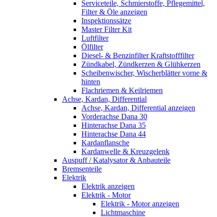
Serviceteile, Schmierstoffe, Pflegemittel,
Filter & Öle anzeigen
Inspektionssätze
Master Filter Kit
Luftfilter
Ölfilter
Diesel- & Benzinfilter Kraftstofffilter
Zündkabel, Zündkerzen & Glühkerzen
Scheibenwischer, Wischerblätter vorne &
hinten
Flachriemen & Keilriemen
Achse, Kardan, Differential
Achse, Kardan, Differential anzeigen
Vorderachse Dana 30
Hinterachse Dana 35
Hinterachse Dana 44
Kardanflansche
Kardanwelle & Kreuzgelenk
Auspuff / Katalysator & Anbauteile
Bremsenteile
Elektrik
Elektrik anzeigen
Elektrik - Motor
Elektrik - Motor anzeigen
Lichtmaschine