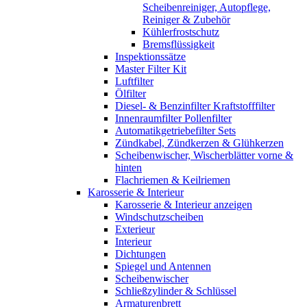
Scheibenreiniger, Autopflege,
Reiniger & Zubehör
Kühlerfrostschutz
Bremsflüssigkeit
Inspektionssätze
Master Filter Kit
Luftfilter
Ölfilter
Diesel- & Benzinfilter Kraftstofffilter
Innenraumfilter Pollenfilter
Automatikgetriebefilter Sets
Zündkabel, Zündkerzen & Glühkerzen
Scheibenwischer, Wischerblätter vorne &
hinten
Flachriemen & Keilriemen
Karosserie & Interieur
Karosserie & Interieur anzeigen
Windschutzscheiben
Exterieur
Interieur
Dichtungen
Spiegel und Antennen
Scheibenwischer
Schließzylinder & Schlüssel
Armaturenbrett