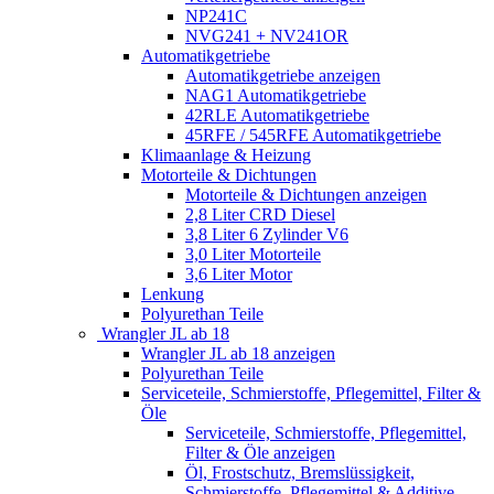
NP241C
NVG241 + NV241OR
Automatikgetriebe
Automatikgetriebe anzeigen
NAG1 Automatikgetriebe
42RLE Automatikgetriebe
45RFE / 545RFE Automatikgetriebe
Klimaanlage & Heizung
Motorteile & Dichtungen
Motorteile & Dichtungen anzeigen
2,8 Liter CRD Diesel
3,8 Liter 6 Zylinder V6
3,0 Liter Motorteile
3,6 Liter Motor
Lenkung
Polyurethan Teile
Wrangler JL ab 18
Wrangler JL ab 18 anzeigen
Polyurethan Teile
Serviceteile, Schmierstoffe, Pflegemittel, Filter &
Öle
Serviceteile, Schmierstoffe, Pflegemittel,
Filter & Öle anzeigen
Öl, Frostschutz, Bremslüssigkeit,
Schmierstoffe, Pflegemittel & Additive