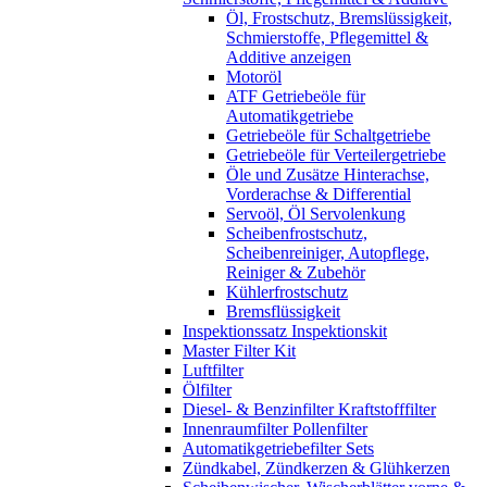
Öl, Frostschutz, Bremslüssigkeit,
Schmierstoffe, Pflegemittel &
Additive anzeigen
Motoröl
ATF Getriebeöle für
Automatikgetriebe
Getriebeöle für Schaltgetriebe
Getriebeöle für Verteilergetriebe
Öle und Zusätze Hinterachse,
Vorderachse & Differential
Servoöl, Öl Servolenkung
Scheibenfrostschutz,
Scheibenreiniger, Autopflege,
Reiniger & Zubehör
Kühlerfrostschutz
Bremsflüssigkeit
Inspektionssatz Inspektionskit
Master Filter Kit
Luftfilter
Ölfilter
Diesel- & Benzinfilter Kraftstofffilter
Innenraumfilter Pollenfilter
Automatikgetriebefilter Sets
Zündkabel, Zündkerzen & Glühkerzen