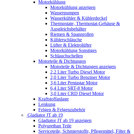
Motorkühlung
Motorkühlung anzeigen
Wasserpumpen
Wasserkühler & Kühlerdeckel
Thermostate, Thermostat-Gehäuse &
Ausgleichsbehälter
Riemen & Spannrollen
Kühlerschläuche
Lüfter & Elektrolüfter
Motorkühlung Sonstiges
Schlauchschellen
Motorteile & Dichtungen
Motorteile & Dichtungen anzeigen
2,2 Liter Turbo Diesel Motor
2,0 Liter Turbo Benziner Motor
3,6 Liter Pentastar Motor
6,4 Liter SRT-8 Motor
3,0 Liter CRD Diesel Motor
Kraftstoffanlage
Lenkung
Felgen & Felgenzubehör
Gladiator JT ab 19
Gladiator JT ab 19 anzeigen
Polyurethan Teile
Serviceteile, Schmierstoffe, Pflegemittel, Filter &