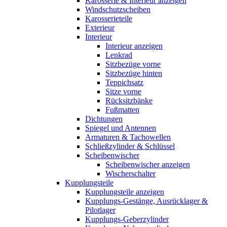
Karosserie & Interieur anzeigen
Windschutzscheiben
Karosserieteile
Exterieur
Interieur
Interieur anzeigen
Lenkrad
Sitzbezüge vorne
Sitzbezüge hinten
Teppichsatz
Sitze vorne
Rücksitzbänke
Fußmatten
Dichtungen
Spiegel und Antennen
Armaturen & Tachowellen
Schließzylinder & Schlüssel
Scheibenwischer
Scheibenwischer anzeigen
Wischerschalter
Kupplungsteile
Kupplungsteile anzeigen
Kupplungs-Gestänge, Ausrücklager &
Pilotlager
Kupplungs-Geberzylinder