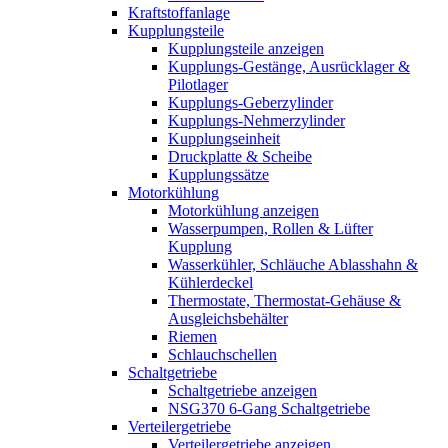
Kraftstoffanlage
Kupplungsteile
Kupplungsteile anzeigen
Kupplungs-Gestänge, Ausrücklager &
Pilotlager
Kupplungs-Geberzylinder
Kupplungs-Nehmerzylinder
Kupplungseinheit
Druckplatte & Scheibe
Kupplungssätze
Motorkühlung
Motorkühlung anzeigen
Wasserpumpen, Rollen & Lüfter
Kupplung
Wasserkühler, Schläuche Ablasshahn &
Kühlerdeckel
Thermostate, Thermostat-Gehäuse &
Ausgleichsbehälter
Riemen
Schlauchschellen
Schaltgetriebe
Schaltgetriebe anzeigen
NSG370 6-Gang Schaltgetriebe
Verteilergetriebe
Verteilergetriebe anzeigen