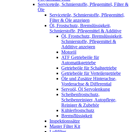
Serviceteile, Schmierstoffe, Pflegemittel, Filter &
Öle
Serviceteile, Schmierstoffe, Pflegemittel,
Filter & Öle anzeigen
Öl, Frostschutz, Bremslüssigkeit,
Schmierstoffe, Pflegemittel & Additive
Öl, Frostschutz, Bremslüssigkeit,
Schmierstoffe, Pflegemittel &
Additive anzeigen
Motoröl
ATF Getriebeöle für
Automatikgetriebe
Getriebeöle für Schaltgetriebe
Getriebeöle für Verteilergetriebe
Öle und Zusätze Hinterachse,
Vorderachse & Differential
Servoöl, Öl Servolenkung
Scheibenfrostschutz,
Scheibenreiniger, Autopflege,
Reiniger & Zubehör
Kühlerfrostschutz
Bremsflüssigkeit
Inspektionssätze
Master Filter Kit
Luftfilter