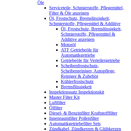
Öle
Serviceteile, Schmierstoffe, Pflegemittel,
Filter & Öle anzeigen
Öl, Frostschutz, Bremslüssigkeit,
Schmierstoffe, Pflegemittel & Additive
Öl, Frostschutz, Bremslüssigkeit,
Schmierstoffe, Pflegemittel &
Additive anzeigen
Motoröl
ATF Getriebeöle für
Automatikgetriebe
Getriebeöle für Verteilergetriebe
Scheibenfrostschutz,
Scheibenreiniger, Autopflege,
Reiniger & Zubehör
Kühlerfrostschutz
Bremsflüssigkeit
Inspektionssatz Inspektionskit
Master Filter Kit
Luftfilter
Ölfilter
Diesel- & Benzinfilter Kraftstofffilter
Innenraumfilter Pollenfilter
Automatikgetriebefilter Sets
Zündkabel, Zündkerzen & Glühkerzen