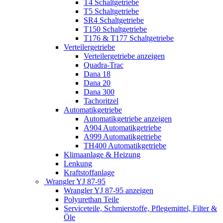
T4 Schaltgetriebe
T5 Schaltgetriebe
SR4 Schaltgetriebe
T150 Schaltgetriebe
T176 & T177 Schaltgetriebe
Verteilergetriebe
Verteilergetriebe anzeigen
Quadra-Trac
Dana 18
Dana 20
Dana 300
Tachoritzel
Automatikgetriebe
Automatikgetriebe anzeigen
A904 Automatikgetriebe
A999 Automatikgetriebe
TH400 Automatikgetriebe
Klimaanlage & Heizung
Lenkung
Kraftstoffanlage
Wrangler YJ 87-95
Wrangler YJ 87-95 anzeigen
Polyurethan Teile
Serviceteile, Schmierstoffe, Pflegemittel, Filter &
Öle