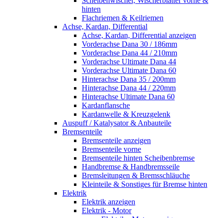
Scheibenwischer, Wischerblätter vorne &
hinten
Flachriemen & Keilriemen
Achse, Kardan, Differential
Achse, Kardan, Differential anzeigen
Vorderachse Dana 30 / 186mm
Vorderachse Dana 44 / 210mm
Vorderachse Ultimate Dana 44
Vorderachse Ultimate Dana 60
Hinterachse Dana 35 / 200mm
Hinterachse Dana 44 / 220mm
Hinterachse Ultimate Dana 60
Kardanflansche
Kardanwelle & Kreuzgelenk
Auspuff / Katalysator & Anbauteile
Bremsenteile
Bremsenteile anzeigen
Bremsenteile vorne
Bremsenteile hinten Scheibenbremse
Handbremse & Handbremsseile
Bremsleitungen & Bremsschläuche
Kleinteile & Sonstiges für Bremse hinten
Elektrik
Elektrik anzeigen
Elektrik - Motor