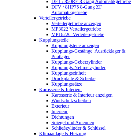
DFT / 850RE 8-Gang Automatikgetriebe
DFV / 8HP75 8-Gang ZF
Automatikgetriebe
Verteilergetriebe
Verteilergetriebe anzeigen
MP3022 Verteilergetriebe
MP1622C Verteilergetriebe
Kupplungsteile
Kupplungsteile anzeigen
Kupplungs-Gestänge, Ausrücklager &
Pilotlager
Kupplungs-Geberzylinder
Kupplungs-Nehmerzylinder
Kupplungseinheit
Druckplatte & Scheibe
Kupplungssätze
Karosserie & Interieur
Karosserie & Interieur anzeigen
Windschutzscheiben
Exterieur
Interieur
Dichtungen
Spiegel und Antennen
Schließzylinder & Schlüssel
Klimaanlage & Heizung