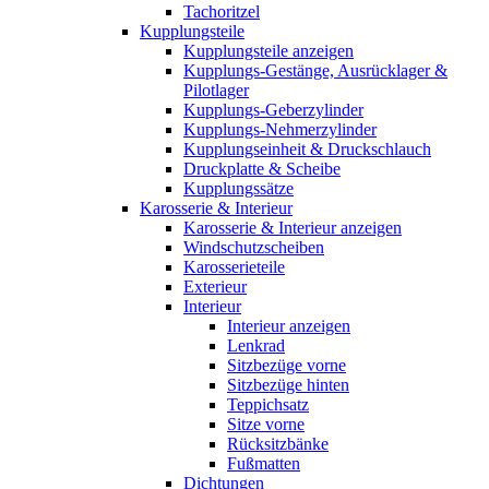
Tachoritzel
Kupplungsteile
Kupplungsteile anzeigen
Kupplungs-Gestänge, Ausrücklager &
Pilotlager
Kupplungs-Geberzylinder
Kupplungs-Nehmerzylinder
Kupplungseinheit & Druckschlauch
Druckplatte & Scheibe
Kupplungssätze
Karosserie & Interieur
Karosserie & Interieur anzeigen
Windschutzscheiben
Karosserieteile
Exterieur
Interieur
Interieur anzeigen
Lenkrad
Sitzbezüge vorne
Sitzbezüge hinten
Teppichsatz
Sitze vorne
Rücksitzbänke
Fußmatten
Dichtungen