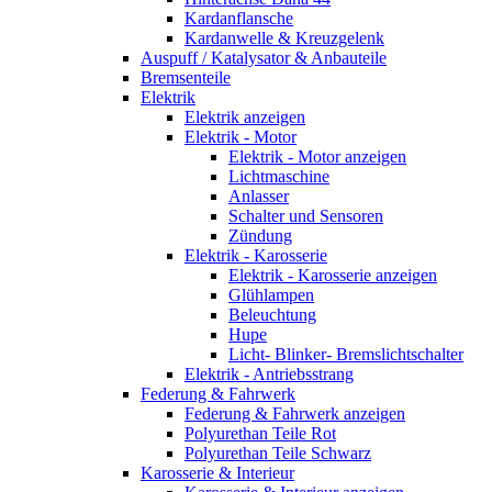
Kardanflansche
Kardanwelle & Kreuzgelenk
Auspuff / Katalysator & Anbauteile
Bremsenteile
Elektrik
Elektrik anzeigen
Elektrik - Motor
Elektrik - Motor anzeigen
Lichtmaschine
Anlasser
Schalter und Sensoren
Zündung
Elektrik - Karosserie
Elektrik - Karosserie anzeigen
Glühlampen
Beleuchtung
Hupe
Licht- Blinker- Bremslichtschalter
Elektrik - Antriebsstrang
Federung & Fahrwerk
Federung & Fahrwerk anzeigen
Polyurethan Teile Rot
Polyurethan Teile Schwarz
Karosserie & Interieur