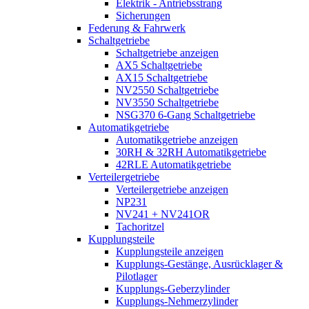
Elektrik - Antriebsstrang
Sicherungen
Federung & Fahrwerk
Schaltgetriebe
Schaltgetriebe anzeigen
AX5 Schaltgetriebe
AX15 Schaltgetriebe
NV2550 Schaltgetriebe
NV3550 Schaltgetriebe
NSG370 6-Gang Schaltgetriebe
Automatikgetriebe
Automatikgetriebe anzeigen
30RH & 32RH Automatikgetriebe
42RLE Automatikgetriebe
Verteilergetriebe
Verteilergetriebe anzeigen
NP231
NV241 + NV241OR
Tachoritzel
Kupplungsteile
Kupplungsteile anzeigen
Kupplungs-Gestänge, Ausrücklager &
Pilotlager
Kupplungs-Geberzylinder
Kupplungs-Nehmerzylinder