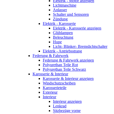
Elektrik - Motor anzeigen
Lichtmaschine
Anlasser
Schalter und Sensoren
Zündung
Elektrik - Karosserie
Elektrik - Karosserie anzeigen
Glühlampen
Beleuchtung
Hupe
Licht- Blinker- Bremslichtschalter
Elektrik - Antriebsstrang
Federung & Fahrwerk
Federung & Fahrwerk anzeigen
Polyurethan Teile Rot
Polyurethan Teile Schwarz
Karosserie & Interieur
Karosserie & Interieur anzeigen
Windschutzscheiben
Karosserieteile
Exterieur
Interieur
Interieur anzeigen
Lenkrad
Sitzbezüge vorne