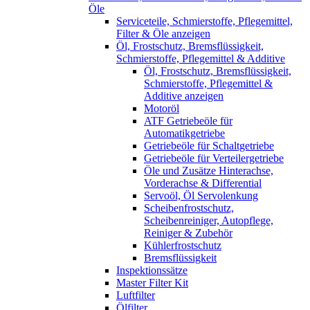
Öle
Serviceteile, Schmierstoffe, Pflegemittel,
Filter & Öle anzeigen
Öl, Frostschutz, Bremsflüssigkeit,
Schmierstoffe, Pflegemittel & Additive
Öl, Frostschutz, Bremsflüssigkeit,
Schmierstoffe, Pflegemittel &
Additive anzeigen
Motoröl
ATF Getriebeöle für
Automatikgetriebe
Getriebeöle für Schaltgetriebe
Getriebeöle für Verteilergetriebe
Öle und Zusätze Hinterachse,
Vorderachse & Differential
Servoöl, Öl Servolenkung
Scheibenfrostschutz,
Scheibenreiniger, Autopflege,
Reiniger & Zubehör
Kühlerfrostschutz
Bremsflüssigkeit
Inspektionssätze
Master Filter Kit
Luftfilter
Ölfilter