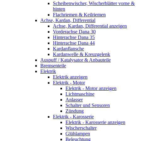
Scheibenwischer, Wischerblätter vorne &
hinten
Flachriemen & Keilriemen
Achse, Kardan, Differential
Achse, Kardan, Differential anzeigen
Vorderachse Dana 30
Hinterachse Dana 35
Hinterachse Dana 44
Kardanflansche
Kardanwelle & Kreuzgelenk
Auspuff / Katalysator & Anbauteile
Bremsenteile
Elektrik
Elektrik anzeigen
Elektrik - Motor
Elektrik - Motor anzeigen
Lichtmaschine
Anlasser
Schalter und Sensoren
Zündung
Elektrik - Karosserie
Elektrik - Karosserie anzeigen
Wischerschalter
Glühlampen
Beleuchtung