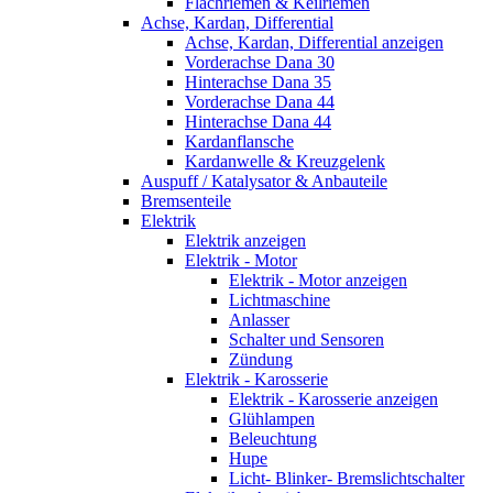
Flachriemen & Keilriemen
Achse, Kardan, Differential
Achse, Kardan, Differential anzeigen
Vorderachse Dana 30
Hinterachse Dana 35
Vorderachse Dana 44
Hinterachse Dana 44
Kardanflansche
Kardanwelle & Kreuzgelenk
Auspuff / Katalysator & Anbauteile
Bremsenteile
Elektrik
Elektrik anzeigen
Elektrik - Motor
Elektrik - Motor anzeigen
Lichtmaschine
Anlasser
Schalter und Sensoren
Zündung
Elektrik - Karosserie
Elektrik - Karosserie anzeigen
Glühlampen
Beleuchtung
Hupe
Licht- Blinker- Bremslichtschalter