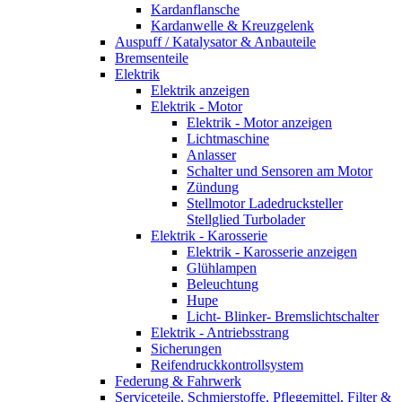
Kardanflansche
Kardanwelle & Kreuzgelenk
Auspuff / Katalysator & Anbauteile
Bremsenteile
Elektrik
Elektrik anzeigen
Elektrik - Motor
Elektrik - Motor anzeigen
Lichtmaschine
Anlasser
Schalter und Sensoren am Motor
Zündung
Stellmotor Ladedrucksteller
Stellglied Turbolader
Elektrik - Karosserie
Elektrik - Karosserie anzeigen
Glühlampen
Beleuchtung
Hupe
Licht- Blinker- Bremslichtschalter
Elektrik - Antriebsstrang
Sicherungen
Reifendruckkontrollsystem
Federung & Fahrwerk
Serviceteile, Schmierstoffe, Pflegemittel, Filter &