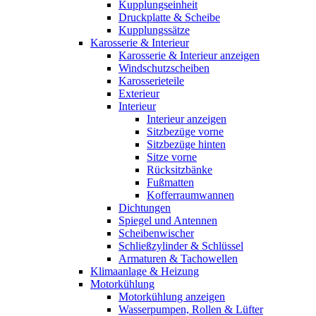
Kupplungseinheit
Druckplatte & Scheibe
Kupplungssätze
Karosserie & Interieur
Karosserie & Interieur anzeigen
Windschutzscheiben
Karosserieteile
Exterieur
Interieur
Interieur anzeigen
Sitzbezüge vorne
Sitzbezüge hinten
Sitze vorne
Rücksitzbänke
Fußmatten
Kofferraumwannen
Dichtungen
Spiegel und Antennen
Scheibenwischer
Schließzylinder & Schlüssel
Armaturen & Tachowellen
Klimaanlage & Heizung
Motorkühlung
Motorkühlung anzeigen
Wasserpumpen, Rollen & Lüfter