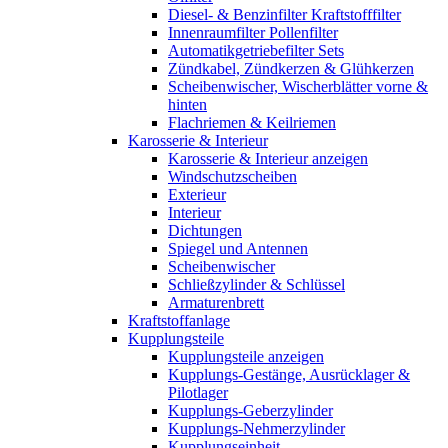
Diesel- & Benzinfilter Kraftstofffilter
Innenraumfilter Pollenfilter
Automatikgetriebefilter Sets
Zündkabel, Zündkerzen & Glühkerzen
Scheibenwischer, Wischerblätter vorne &
hinten
Flachriemen & Keilriemen
Karosserie & Interieur
Karosserie & Interieur anzeigen
Windschutzscheiben
Exterieur
Interieur
Dichtungen
Spiegel und Antennen
Scheibenwischer
Schließzylinder & Schlüssel
Armaturenbrett
Kraftstoffanlage
Kupplungsteile
Kupplungsteile anzeigen
Kupplungs-Gestänge, Ausrücklager &
Pilotlager
Kupplungs-Geberzylinder
Kupplungs-Nehmerzylinder
Kupplungseinheit