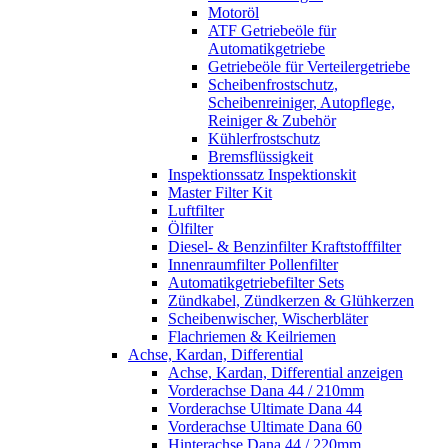
Motoröl
ATF Getriebeöle für
Automatikgetriebe
Getriebeöle für Verteilergetriebe
Scheibenfrostschutz,
Scheibenreiniger, Autopflege,
Reiniger & Zubehör
Kühlerfrostschutz
Bremsflüssigkeit
Inspektionssatz Inspektionskit
Master Filter Kit
Luftfilter
Ölfilter
Diesel- & Benzinfilter Kraftstofffilter
Innenraumfilter Pollenfilter
Automatikgetriebefilter Sets
Zündkabel, Zündkerzen & Glühkerzen
Scheibenwischer, Wischerbläter
Flachriemen & Keilriemen
Achse, Kardan, Differential
Achse, Kardan, Differential anzeigen
Vorderachse Dana 44 / 210mm
Vorderachse Ultimate Dana 44
Vorderachse Ultimate Dana 60
Hinterachse Dana 44 / 220mm