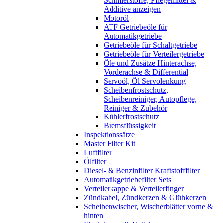
Schmierstoffe, Pflegemittel &
Additive anzeigen
Motoröl
ATF Getriebeöle für
Automatikgetriebe
Getriebeöle für Schaltgetriebe
Getriebeöle für Verteilergetriebe
Öle und Zusätze Hinterachse,
Vorderachse & Differential
Servoöl, Öl Servolenkung
Scheibenfrostschutz,
Scheibenreiniger, Autopflege,
Reiniger & Zubehör
Kühlerfrostschutz
Bremsflüssigkeit
Inspektionssätze
Master Filter Kit
Luftfilter
Ölfilter
Diesel- & Benzinfilter Kraftstofffilter
Automatikgetriebefilter Sets
Verteilerkappe & Verteilerfinger
Zündkabel, Zündkerzen & Glühkerzen
Scheibenwischer, Wischerblätter vorne &
hinten