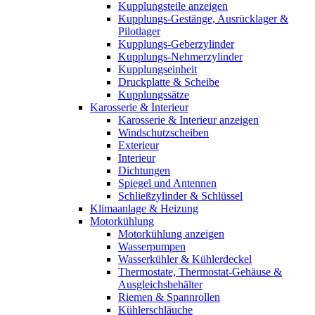
Kupplungsteile anzeigen
Kupplungs-Gestänge, Ausrücklager &
Pilotlager
Kupplungs-Geberzylinder
Kupplungs-Nehmerzylinder
Kupplungseinheit
Druckplatte & Scheibe
Kupplungssätze
Karosserie & Interieur
Karosserie & Interieur anzeigen
Windschutzscheiben
Exterieur
Interieur
Dichtungen
Spiegel und Antennen
Schließzylinder & Schlüssel
Klimaanlage & Heizung
Motorkühlung
Motorkühlung anzeigen
Wasserpumpen
Wasserkühler & Kühlerdeckel
Thermostate, Thermostat-Gehäuse &
Ausgleichsbehälter
Riemen & Spannrollen
Kühlerschläuche