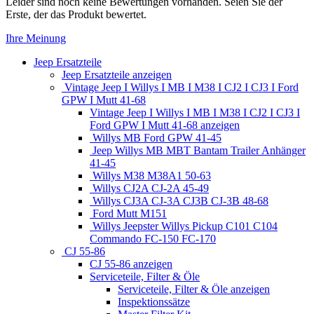
Leider sind noch keine Bewertungen vorhanden. Seien Sie der
Erste, der das Produkt bewertet.
Ihre Meinung
Jeep Ersatzteile
Jeep Ersatzteile anzeigen
Vintage Jeep I Willys I MB I M38 I CJ2 I CJ3 I Ford
GPW I Mutt 41-68
Vintage Jeep I Willys I MB I M38 I CJ2 I CJ3 I
Ford GPW I Mutt 41-68 anzeigen
Willys MB Ford GPW 41-45
Jeep Willys MB MBT Bantam Trailer Anhänger
41-45
Willys M38 M38A1 50-63
Willys CJ2A CJ-2A 45-49
Willys CJ3A CJ-3A CJ3B CJ-3B 48-68
Ford Mutt M151
Willys Jeepster Willys Pickup C101 C104
Commando FC-150 FC-170
CJ 55-86
CJ 55-86 anzeigen
Serviceteile, Filter & Öle
Serviceteile, Filter & Öle anzeigen
Inspektionssätze