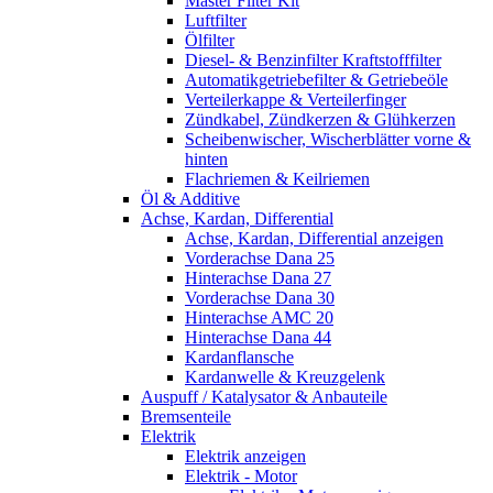
Master Filter Kit
Luftfilter
Ölfilter
Diesel- & Benzinfilter Kraftstofffilter
Automatikgetriebefilter & Getriebeöle
Verteilerkappe & Verteilerfinger
Zündkabel, Zündkerzen & Glühkerzen
Scheibenwischer, Wischerblätter vorne &
hinten
Flachriemen & Keilriemen
Öl & Additive
Achse, Kardan, Differential
Achse, Kardan, Differential anzeigen
Vorderachse Dana 25
Hinterachse Dana 27
Vorderachse Dana 30
Hinterachse AMC 20
Hinterachse Dana 44
Kardanflansche
Kardanwelle & Kreuzgelenk
Auspuff / Katalysator & Anbauteile
Bremsenteile
Elektrik
Elektrik anzeigen
Elektrik - Motor