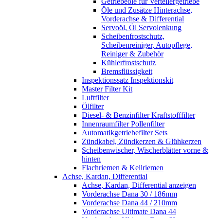
Getriebeöle für Verteilergetriebe
Öle und Zusätze Hinterachse,
Vorderachse & Differential
Servoöl, Öl Servolenkung
Scheibenfrostschutz,
Scheibenreiniger, Autopflege,
Reiniger & Zubehör
Kühlerfrostschutz
Bremsflüssigkeit
Inspektionssatz Inspektionskit
Master Filter Kit
Luftfilter
Ölfilter
Diesel- & Benzinfilter Kraftstofffilter
Innenraumfilter Pollenfilter
Automatikgetriebefilter Sets
Zündkabel, Zündkerzen & Glühkerzen
Scheibenwischer, Wischerblätter vorne &
hinten
Flachriemen & Keilriemen
Achse, Kardan, Differential
Achse, Kardan, Differential anzeigen
Vorderachse Dana 30 / 186mm
Vorderachse Dana 44 / 210mm
Vorderachse Ultimate Dana 44