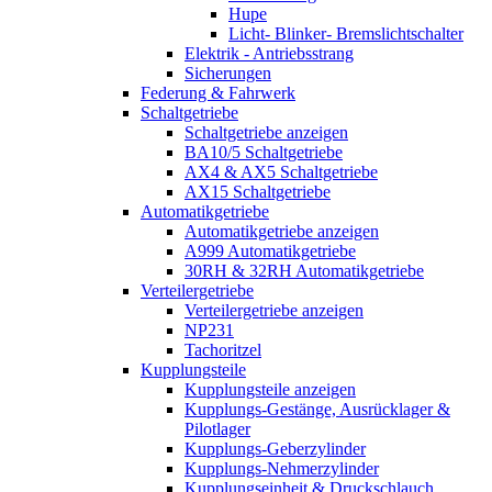
Hupe
Licht- Blinker- Bremslichtschalter
Elektrik - Antriebsstrang
Sicherungen
Federung & Fahrwerk
Schaltgetriebe
Schaltgetriebe anzeigen
BA10/5 Schaltgetriebe
AX4 & AX5 Schaltgetriebe
AX15 Schaltgetriebe
Automatikgetriebe
Automatikgetriebe anzeigen
A999 Automatikgetriebe
30RH & 32RH Automatikgetriebe
Verteilergetriebe
Verteilergetriebe anzeigen
NP231
Tachoritzel
Kupplungsteile
Kupplungsteile anzeigen
Kupplungs-Gestänge, Ausrücklager &
Pilotlager
Kupplungs-Geberzylinder
Kupplungs-Nehmerzylinder
Kupplungseinheit & Druckschlauch