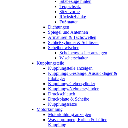
Sitzbezüge hinten
Teppichsatz
Sitze vorne
Rücksitzbänke
Fußmatten
Dichtungen
Spiegel und Antennen
Armaturen & Tachowellen
Schließzylinder & Schlüssel
Scheibenwischer
Scheibenwischer anzeigen
Wischerschalter
Kupplungsteile
Kupplungsteile anzeigen
Kupplungs-Gestänge, Ausrücklager &
Pilotlager
Kupplungs-Geberzylinder
Kupplungs-Nehmerzylinder
Druckschlauch
Druckplatte & Scheibe
Kupplungssätze
Motorkühlung
Motorkühlung anzeigen
Wasserpumpen, Rollen & Lüfter
Kupplung