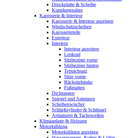
Druckplatte & Scheibe
Kupplungssätze
Karosserie & Interieur
Karosserie & Interieur anzeigen
Windschutzscheiben
Karosserieteile
Exterieur
Interieur
Interieur anzeigen
Lenkrad
Sitzbezüge vorne
Sitzbezüge hinten
Teppichsatz
Sitze vorne
Rücksitzbänke
Fußmatten
Dichtungen
Spiegel und Antennen
Scheibenwischer
Schließzylinder & Schlüssel
Armaturen & Tachowellen
Klimaanlage & Heizung
Motorkühlung
Motorkühlung anzeigen
Wasserpumpen, Rollen & Lüfter