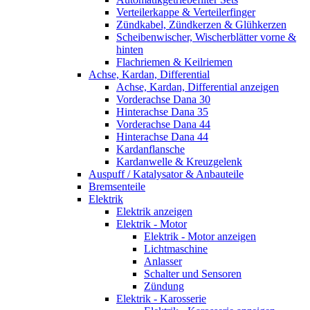
Verteilerkappe & Verteilerfinger
Zündkabel, Zündkerzen & Glühkerzen
Scheibenwischer, Wischerblätter vorne &
hinten
Flachriemen & Keilriemen
Achse, Kardan, Differential
Achse, Kardan, Differential anzeigen
Vorderachse Dana 30
Hinterachse Dana 35
Vorderachse Dana 44
Hinterachse Dana 44
Kardanflansche
Kardanwelle & Kreuzgelenk
Auspuff / Katalysator & Anbauteile
Bremsenteile
Elektrik
Elektrik anzeigen
Elektrik - Motor
Elektrik - Motor anzeigen
Lichtmaschine
Anlasser
Schalter und Sensoren
Zündung
Elektrik - Karosserie