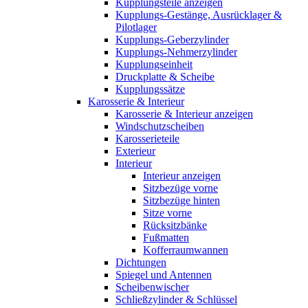
Kupplungsteile anzeigen
Kupplungs-Gestänge, Ausrücklager &
Pilotlager
Kupplungs-Geberzylinder
Kupplungs-Nehmerzylinder
Kupplungseinheit
Druckplatte & Scheibe
Kupplungssätze
Karosserie & Interieur
Karosserie & Interieur anzeigen
Windschutzscheiben
Karosserieteile
Exterieur
Interieur
Interieur anzeigen
Sitzbezüge vorne
Sitzbezüge hinten
Sitze vorne
Rücksitzbänke
Fußmatten
Kofferraumwannen
Dichtungen
Spiegel und Antennen
Scheibenwischer
Schließzylinder & Schlüssel