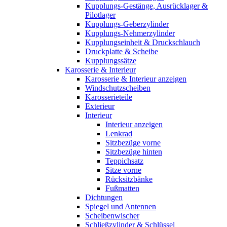
Kupplungs-Gestänge, Ausrücklager &
Pilotlager
Kupplungs-Geberzylinder
Kupplungs-Nehmerzylinder
Kupplungseinheit & Druckschlauch
Druckplatte & Scheibe
Kupplungssätze
Karosserie & Interieur
Karosserie & Interieur anzeigen
Windschutzscheiben
Karosserieteile
Exterieur
Interieur
Interieur anzeigen
Lenkrad
Sitzbezüge vorne
Sitzbezüge hinten
Teppichsatz
Sitze vorne
Rücksitzbänke
Fußmatten
Dichtungen
Spiegel und Antennen
Scheibenwischer
Schließzylinder & Schlüssel