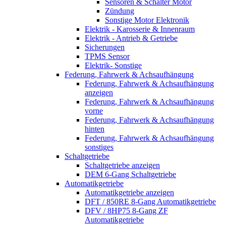
Sensoren & Schalter Motor
Zündung
Sonstige Motor Elektronik
Elektrik - Karosserie & Innenraum
Elektrik - Antrieb & Getriebe
Sicherungen
TPMS Sensor
Elektrik- Sonstige
Federung, Fahrwerk & Achsaufhängung
Federung, Fahrwerk & Achsaufhängung
anzeigen
Federung, Fahrwerk & Achsaufhängung
vorne
Federung, Fahrwerk & Achsaufhängung
hinten
Federung, Fahrwerk & Achsaufhängung
sonstiges
Schaltgetriebe
Schaltgetriebe anzeigen
DEM 6-Gang Schaltgetriebe
Automatikgetriebe
Automatikgetriebe anzeigen
DFT / 850RE 8-Gang Automatikgetriebe
DFV / 8HP75 8-Gang ZF
Automatikgetriebe