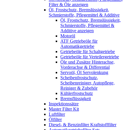
Filter & Öle anzeigen
Öl, Frostschutz, Bremslüssigkeit,
Schmierstoffe, Pflegemittel & Additive
Öl, Frostschutz, Bremslüssigkeit,
Schmierstoffe, Pflegemittel &
Additive anzeigen
Motoröl
ATF Getriebeöle für
Automatikgetriebe
Getriebeöle für Schaltgetriebe
Getriebeöle für Verteilergetriebe
Öle und Zusätze Hinterachse,
Vorderachse & Differential
Servoöl, Öl Servolenkung
Scheibenfrostschutz,
Scheibenreiniger, Autopflege,
Reiniger & Zubehör
Kühlerfrostschutz
Bremsflüssigkeit
Inspektionssätze
Master Filter Kit
Luftfilter
Ölfilter
Diesel- & Benzinfilter Kraftstofffilter
Automatikgetriebefilter Sets