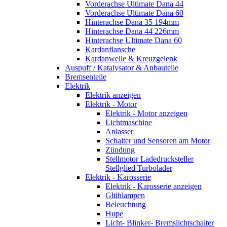
Vorderachse Ultimate Dana 44
Vorderachse Ultimate Dana 60
Hinterachse Dana 35 194mm
Hinterachse Dana 44 226mm
Hinterachse Ultimate Dana 60
Kardanflansche
Kardanwelle & Kreuzgelenk
Auspuff / Katalysator & Anbauteile
Bremsenteile
Elektrik
Elektrik anzeigen
Elektrik - Motor
Elektrik - Motor anzeigen
Lichtmaschine
Anlasser
Schalter und Sensoren am Motor
Zündung
Stellmotor Ladedrucksteller
Stellglied Turbolader
Elektrik - Karosserie
Elektrik - Karosserie anzeigen
Glühlampen
Beleuchtung
Hupe
Licht- Blinker- Bremslichtschalter