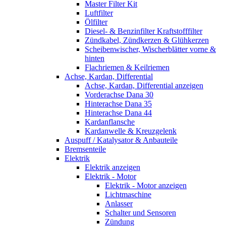
Master Filter Kit
Luftfilter
Ölfilter
Diesel- & Benzinfilter Kraftstofffilter
Zündkabel, Zündkerzen & Glühkerzen
Scheibenwischer, Wischerblätter vorne &
hinten
Flachriemen & Keilriemen
Achse, Kardan, Differential
Achse, Kardan, Differential anzeigen
Vorderachse Dana 30
Hinterachse Dana 35
Hinterachse Dana 44
Kardanflansche
Kardanwelle & Kreuzgelenk
Auspuff / Katalysator & Anbauteile
Bremsenteile
Elektrik
Elektrik anzeigen
Elektrik - Motor
Elektrik - Motor anzeigen
Lichtmaschine
Anlasser
Schalter und Sensoren
Zündung