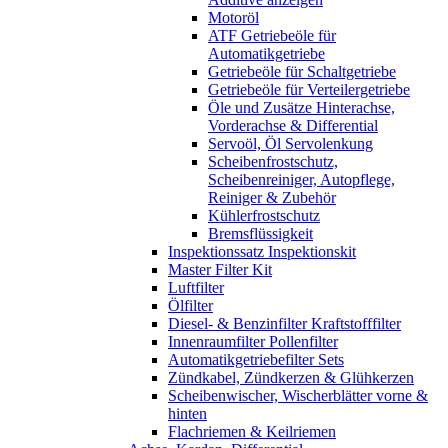
Motoröl
ATF Getriebeöle für
Automatikgetriebe
Getriebeöle für Schaltgetriebe
Getriebeöle für Verteilergetriebe
Öle und Zusätze Hinterachse,
Vorderachse & Differential
Servoöl, Öl Servolenkung
Scheibenfrostschutz,
Scheibenreiniger, Autopflege,
Reiniger & Zubehör
Kühlerfrostschutz
Bremsflüssigkeit
Inspektionssatz Inspektionskit
Master Filter Kit
Luftfilter
Ölfilter
Diesel- & Benzinfilter Kraftstofffilter
Innenraumfilter Pollenfilter
Automatikgetriebefilter Sets
Zündkabel, Zündkerzen & Glühkerzen
Scheibenwischer, Wischerblätter vorne &
hinten
Flachriemen & Keilriemen