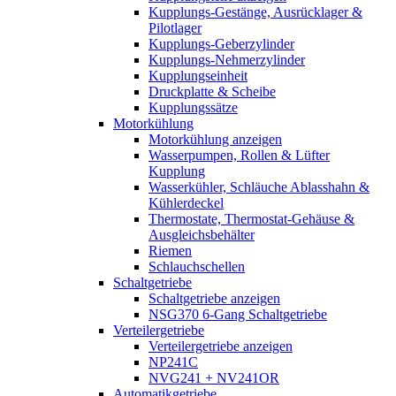
Kupplungs-Gestänge, Ausrücklager &
Pilotlager
Kupplungs-Geberzylinder
Kupplungs-Nehmerzylinder
Kupplungseinheit
Druckplatte & Scheibe
Kupplungssätze
Motorkühlung
Motorkühlung anzeigen
Wasserpumpen, Rollen & Lüfter
Kupplung
Wasserkühler, Schläuche Ablasshahn &
Kühlerdeckel
Thermostate, Thermostat-Gehäuse &
Ausgleichsbehälter
Riemen
Schlauchschellen
Schaltgetriebe
Schaltgetriebe anzeigen
NSG370 6-Gang Schaltgetriebe
Verteilergetriebe
Verteilergetriebe anzeigen
NP241C
NVG241 + NV241OR
Automatikgetriebe