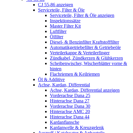
CJ 55-86 anzeigen
Serviceteile, Filter & Öle
Serviceteile, Filter & Öle anzeigen
Inspektionssätze
Master Filter Kit
Luftfilter
Ölfilter
Diesel- & Benzinfilter Kraftstofffilter
Automatikgetriebefilter & Getriebeöle
Verteilerkappe & Verteilerfinger
Zündkabel, Zündkerzen & Glühkerzen
Scheibenwischer, Wischerblätter vorne &
hinten
Flachriemen & Keilriemen
Öl & Additive
Achse, Kardan, Differential
Achse, Kardan, Differential anzeigen
Vorderachse Dana 25
Hinterachse Dana 27
Vorderachse Dana 30
Hinterachse AMC 20
Hinterachse Dana 44
Kardanflansche
Kardanwelle & Kreuzgelenk
Auspuff / Katalysator & Anbauteile