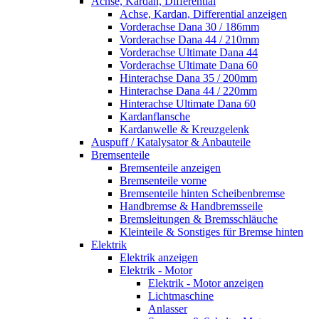
Achse, Kardan, Differential
Achse, Kardan, Differential anzeigen
Vorderachse Dana 30 / 186mm
Vorderachse Dana 44 / 210mm
Vorderachse Ultimate Dana 44
Vorderachse Ultimate Dana 60
Hinterachse Dana 35 / 200mm
Hinterachse Dana 44 / 220mm
Hinterachse Ultimate Dana 60
Kardanflansche
Kardanwelle & Kreuzgelenk
Auspuff / Katalysator & Anbauteile
Bremsenteile
Bremsenteile anzeigen
Bremsenteile vorne
Bremsenteile hinten Scheibenbremse
Handbremse & Handbremsseile
Bremsleitungen & Bremsschläuche
Kleinteile & Sonstiges für Bremse hinten
Elektrik
Elektrik anzeigen
Elektrik - Motor
Elektrik - Motor anzeigen
Lichtmaschine
Anlasser