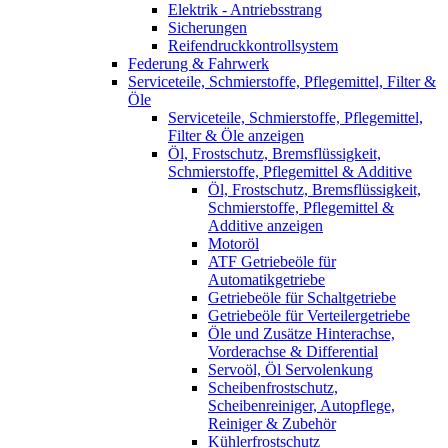
Elektrik - Antriebsstrang
Sicherungen
Reifendruckkontrollsystem
Federung & Fahrwerk
Serviceteile, Schmierstoffe, Pflegemittel, Filter &
Öle
Serviceteile, Schmierstoffe, Pflegemittel,
Filter & Öle anzeigen
Öl, Frostschutz, Bremsflüssigkeit,
Schmierstoffe, Pflegemittel & Additive
Öl, Frostschutz, Bremsflüssigkeit,
Schmierstoffe, Pflegemittel &
Additive anzeigen
Motoröl
ATF Getriebeöle für
Automatikgetriebe
Getriebeöle für Schaltgetriebe
Getriebeöle für Verteilergetriebe
Öle und Zusätze Hinterachse,
Vorderachse & Differential
Servoöl, Öl Servolenkung
Scheibenfrostschutz,
Scheibenreiniger, Autopflege,
Reiniger & Zubehör
Kühlerfrostschutz