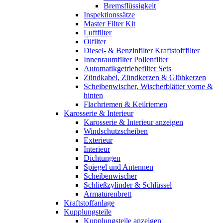
Bremsflüssigkeit
Inspektionssätze
Master Filter Kit
Luftfilter
Ölfilter
Diesel- & Benzinfilter Kraftstofffilter
Innenraumfilter Pollenfilter
Automatikgetriebefilter Sets
Zündkabel, Zündkerzen & Glühkerzen
Scheibenwischer, Wischerblätter vorne &
hinten
Flachriemen & Keilriemen
Karosserie & Interieur
Karosserie & Interieur anzeigen
Windschutzscheiben
Exterieur
Interieur
Dichtungen
Spiegel und Antennen
Scheibenwischer
Schließzylinder & Schlüssel
Armaturenbrett
Kraftstoffanlage
Kupplungsteile
Kupplungsteile anzeigen