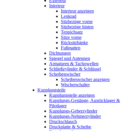
Exterieur
Interieur
Interieur anzeigen
Lenkrad
Sitzbezüge vorne
Sitzbezüge hinten
Teppichsatz
Sitze vorne
Rücksitzbänke
Fußmatten
Dichtungen
Spiegel und Antennen
Armaturen & Tachowellen
Schließzylinder & Schlüssel
Scheibenwischer
Scheibenwischer anzeigen
Wischerschalter
Kupplungsteile
Kupplungsteile anzeigen
Kupplungs-Gestänge, Ausrücklager &
Pilotlager
Kupplungs-Geberzylinder
Kupplungs-Nehmerzylinder
Druckschlauch
Druckplatte & Scheibe