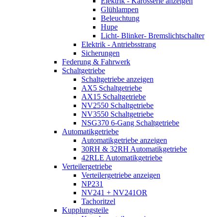
Elektrik - Karosserie anzeigen
Glühlampen
Beleuchtung
Hupe
Licht- Blinker- Bremslichtschalter
Elektrik - Antriebsstrang
Sicherungen
Federung & Fahrwerk
Schaltgetriebe
Schaltgetriebe anzeigen
AX5 Schaltgetriebe
AX15 Schaltgetriebe
NV2550 Schaltgetriebe
NV3550 Schaltgetriebe
NSG370 6-Gang Schaltgetriebe
Automatikgetriebe
Automatikgetriebe anzeigen
30RH & 32RH Automatikgetriebe
42RLE Automatikgetriebe
Verteilergetriebe
Verteilergetriebe anzeigen
NP231
NV241 + NV241OR
Tachoritzel
Kupplungsteile