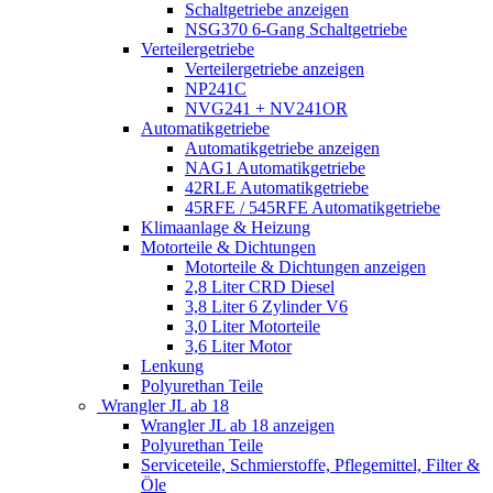
Schaltgetriebe anzeigen
NSG370 6-Gang Schaltgetriebe
Verteilergetriebe
Verteilergetriebe anzeigen
NP241C
NVG241 + NV241OR
Automatikgetriebe
Automatikgetriebe anzeigen
NAG1 Automatikgetriebe
42RLE Automatikgetriebe
45RFE / 545RFE Automatikgetriebe
Klimaanlage & Heizung
Motorteile & Dichtungen
Motorteile & Dichtungen anzeigen
2,8 Liter CRD Diesel
3,8 Liter 6 Zylinder V6
3,0 Liter Motorteile
3,6 Liter Motor
Lenkung
Polyurethan Teile
Wrangler JL ab 18
Wrangler JL ab 18 anzeigen
Polyurethan Teile
Serviceteile, Schmierstoffe, Pflegemittel, Filter &
Öle