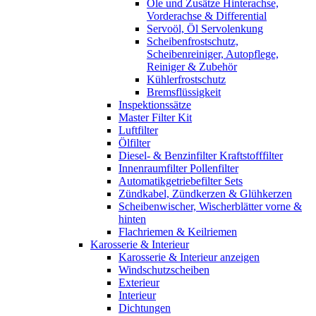
Öle und Zusätze Hinterachse,
Vorderachse & Differential
Servoöl, Öl Servolenkung
Scheibenfrostschutz,
Scheibenreiniger, Autopflege,
Reiniger & Zubehör
Kühlerfrostschutz
Bremsflüssigkeit
Inspektionssätze
Master Filter Kit
Luftfilter
Ölfilter
Diesel- & Benzinfilter Kraftstofffilter
Innenraumfilter Pollenfilter
Automatikgetriebefilter Sets
Zündkabel, Zündkerzen & Glühkerzen
Scheibenwischer, Wischerblätter vorne &
hinten
Flachriemen & Keilriemen
Karosserie & Interieur
Karosserie & Interieur anzeigen
Windschutzscheiben
Exterieur
Interieur
Dichtungen