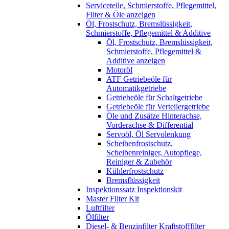
Serviceteile, Schmierstoffe, Pflegemittel,
Filter & Öle anzeigen
Öl, Frostschutz, Bremslüssigkeit,
Schmierstoffe, Pflegemittel & Additive
Öl, Frostschutz, Bremslüssigkeit,
Schmierstoffe, Pflegemittel &
Additive anzeigen
Motoröl
ATF Getriebeöle für
Automatikgetriebe
Getriebeöle für Schaltgetriebe
Getriebeöle für Verteilergetriebe
Öle und Zusätze Hinterachse,
Vorderachse & Differential
Servoöl, Öl Servolenkung
Scheibenfrostschutz,
Scheibenreiniger, Autopflege,
Reiniger & Zubehör
Kühlerfrostschutz
Bremsflüssigkeit
Inspektionssatz Inspektionskit
Master Filter Kit
Luftfilter
Ölfilter
Diesel- & Benzinfilter Kraftstofffilter