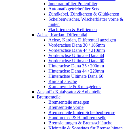
Innenraumfilter Pollenfilter
Automatikgetriebefilter Sets
Zündkabel, Zündkerzen & Glühkerzen
Scheibenwischer, Wischerblätter vorne &
hinten
Flachriemen & Keilriemen
Achse, Kardan, Differential
Achse, Kardan, Differential anzeigen
Vorderachse Dana 30 / 186mm
Vorderachse Dana 44 / 210mm
Vorderachse Ultimate Dana 44
Vorderachse Ultimate Dana 60
Hinterachse Dana 35 / 200mm
Hinterachse Dana 44 / 220mm
Hinterachse Ultimate Dana 60
Kardanflansche
Kardanwelle & Kreuzgelenk
Auspuff / Katalysator & Anbauteile
Bremsenteile
Bremsenteile anzeigen
Bremsenteile vorne
Bremsenteile hinten Scheibenbremse
Handbremse & Handbremsseile
Bremsleitungen & Bremsschläuche
Kleinteile & Sonstiges für Bremse hinten