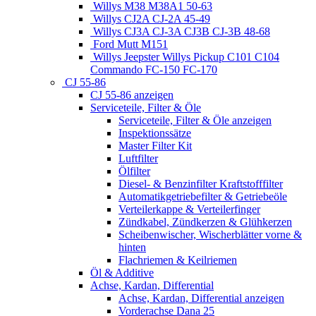
Willys M38 M38A1 50-63
Willys CJ2A CJ-2A 45-49
Willys CJ3A CJ-3A CJ3B CJ-3B 48-68
Ford Mutt M151
Willys Jeepster Willys Pickup C101 C104
Commando FC-150 FC-170
CJ 55-86
CJ 55-86 anzeigen
Serviceteile, Filter & Öle
Serviceteile, Filter & Öle anzeigen
Inspektionssätze
Master Filter Kit
Luftfilter
Ölfilter
Diesel- & Benzinfilter Kraftstofffilter
Automatikgetriebefilter & Getriebeöle
Verteilerkappe & Verteilerfinger
Zündkabel, Zündkerzen & Glühkerzen
Scheibenwischer, Wischerblätter vorne &
hinten
Flachriemen & Keilriemen
Öl & Additive
Achse, Kardan, Differential
Achse, Kardan, Differential anzeigen
Vorderachse Dana 25