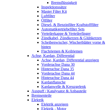
Bremsflüssigkeit
Inspektionssätze
Master Filter Kit
Luftfilter
Ölfilter
Diesel- & Benzinfilter Kraftstofffilter
Automatikgetriebefilter Sets
Verteilerkappe & Verteilerfinger
Zündkabel, Zündkerzen & Glühkerzen
Scheibenwischer, Wischerblätter vorne &
hinten
Flachriemen & Keilriemen
Achse, Kardan, Differential
Achse, Kardan, Differential anzeigen
Vorderachse Dana 30
Hinterachse Dana 35
Vorderachse Dana 44
Hinterachse Dana 44
Kardanflansche
Kardanwelle & Kreuzgelenk
Auspuff / Katalysator & Anbauteile
Bremsenteile
Elektrik
Elektrik anzeigen
Elektrik - Motor