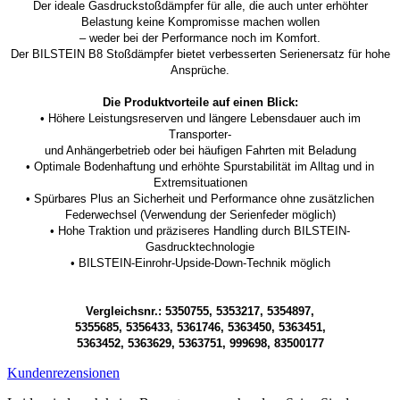
Der ideale Gasdruckstoßdämpfer für alle, die auch unter erhöhter
Belastung keine Kompromisse machen wollen
– weder bei der Performance noch im Komfort.
Der BILSTEIN B8 Stoßdämpfer bietet verbesserten Serienersatz für hohe
Ansprüche.
Die Produktvorteile auf einen Blick:
• Höhere Leistungsreserven und längere Lebensdauer auch im
Transporter-
und Anhängerbetrieb oder bei häufigen Fahrten mit Beladung
• Optimale Bodenhaftung und erhöhte Spurstabilität im Alltag und in
Extremsituationen
• Spürbares Plus an Sicherheit und Performance ohne zusätzlichen
Federwechsel (Verwendung der Serienfeder möglich)
• Hohe Traktion und präziseres Handling durch BILSTEIN-
Gasdrucktechnologie
• BILSTEIN-Einrohr-Upside-Down-Technik möglich
Vergleichsnr.: 5350755, 5353217, 5354897,
5355685, 5356433, 5361746, 5363450, 5363451,
5363452, 5363629, 5363751, 999698, 83500177
Kundenrezensionen