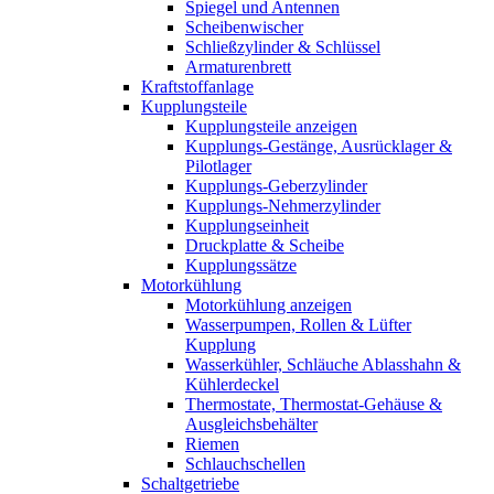
Spiegel und Antennen
Scheibenwischer
Schließzylinder & Schlüssel
Armaturenbrett
Kraftstoffanlage
Kupplungsteile
Kupplungsteile anzeigen
Kupplungs-Gestänge, Ausrücklager &
Pilotlager
Kupplungs-Geberzylinder
Kupplungs-Nehmerzylinder
Kupplungseinheit
Druckplatte & Scheibe
Kupplungssätze
Motorkühlung
Motorkühlung anzeigen
Wasserpumpen, Rollen & Lüfter
Kupplung
Wasserkühler, Schläuche Ablasshahn &
Kühlerdeckel
Thermostate, Thermostat-Gehäuse &
Ausgleichsbehälter
Riemen
Schlauchschellen
Schaltgetriebe