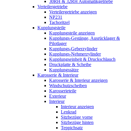
30RH & 32RH Automatikgetriebe
Verteilergetriebe
Verteilergetriebe anzeigen
NP231
Tachoritzel
Kupplungsteile
Kupplungsteile anzeigen
Kupplungs-Gestänge, Ausrücklager &
Pilotlager
Kupplungs-Geberzylinder
Kupplungs-Nehmerzylinder
Kupplungseinheit & Druckschlauch
Druckplatte & Scheibe
Kupplungssätze
Karosserie & Interieur
Karosserie & Interieur anzeigen
Windschutzscheiben
Karosserieteile
Exterieur
Interieur
Interieur anzeigen
Lenkrad
Sitzbezüge vorne
Sitzbezüge hinten
Teppichsatz