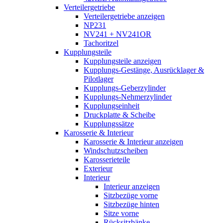
Verteilergetriebe
Verteilergetriebe anzeigen
NP231
NV241 + NV241OR
Tachoritzel
Kupplungsteile
Kupplungsteile anzeigen
Kupplungs-Gestänge, Ausrücklager &
Pilotlager
Kupplungs-Geberzylinder
Kupplungs-Nehmerzylinder
Kupplungseinheit
Druckplatte & Scheibe
Kupplungssätze
Karosserie & Interieur
Karosserie & Interieur anzeigen
Windschutzscheiben
Karosserieteile
Exterieur
Interieur
Interieur anzeigen
Sitzbezüge vorne
Sitzbezüge hinten
Sitze vorne
Rücksitzbänke