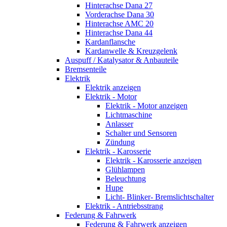
Hinterachse Dana 27
Vorderachse Dana 30
Hinterachse AMC 20
Hinterachse Dana 44
Kardanflansche
Kardanwelle & Kreuzgelenk
Auspuff / Katalysator & Anbauteile
Bremsenteile
Elektrik
Elektrik anzeigen
Elektrik - Motor
Elektrik - Motor anzeigen
Lichtmaschine
Anlasser
Schalter und Sensoren
Zündung
Elektrik - Karosserie
Elektrik - Karosserie anzeigen
Glühlampen
Beleuchtung
Hupe
Licht- Blinker- Bremslichtschalter
Elektrik - Antriebsstrang
Federung & Fahrwerk
Federung & Fahrwerk anzeigen