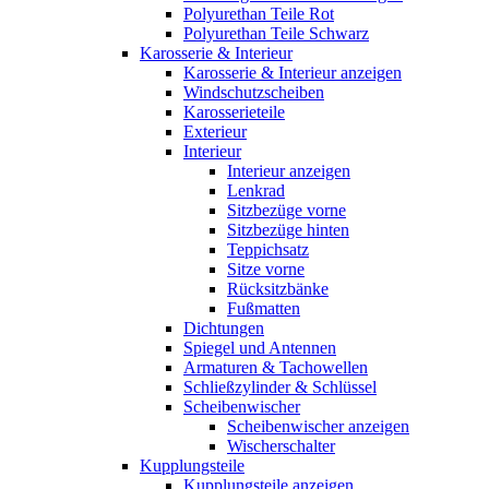
Polyurethan Teile Rot
Polyurethan Teile Schwarz
Karosserie & Interieur
Karosserie & Interieur anzeigen
Windschutzscheiben
Karosserieteile
Exterieur
Interieur
Interieur anzeigen
Lenkrad
Sitzbezüge vorne
Sitzbezüge hinten
Teppichsatz
Sitze vorne
Rücksitzbänke
Fußmatten
Dichtungen
Spiegel und Antennen
Armaturen & Tachowellen
Schließzylinder & Schlüssel
Scheibenwischer
Scheibenwischer anzeigen
Wischerschalter
Kupplungsteile
Kupplungsteile anzeigen