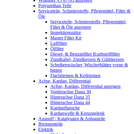
Wrangler YJ 87-95 anzeigen
Polyurethan Teile
Serviceteile, Schmierstoffe, Pflegemittel, Filter &
Öle
Serviceteile, Schmierstoffe, Pflegemittel,
Filter & Öle anzeigen
Inspektionssätze
Master Filter Kit
Luftfilter
Ölfilter
Diesel- & Benzinfilter Kraftstofffilter
Zündkabel, Zündkerzen & Glühkerzen
Scheibenwischer, Wischerblätter vorne &
hinten
Flachriemen & Keilriemen
Achse, Kardan, Differential
Achse, Kardan, Differential anzeigen
Vorderachse Dana 30
Hinterachse Dana 35
Hinterachse Dana 44
Kardanflansche
Kardanwelle & Kreuzgelenk
Auspuff / Katalysator & Anbauteile
Bremsenteile
Elektrik