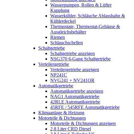
Wasserpumpen, Rollen & Lüfter
Kupplung
Wasserkühler, Schläuche Ablasshahn &
Kühlerdeckel
Thermostate, Thermostat-Gehäuse &
Ausgleichsbehälter
Riemen
Schlauchschellen
Schaltgetriebe
Schaltgetriebe anzeigen
NSG370 6-Gang Schaltgetriebe
Verteilergetriebe
Verteilergetriebe anzeigen
NP241C
NVG241 + NV241OR
Automatikgetriebe
Automatikgetriebe anzeigen
NAG1 Automatikgetriebe
42RLE Automatikgetriebe
45RFE / 545RFE Automatikgetriebe
Klimaanlage & Heizung
Motorteile & Dichtungen
Motorteile & Dichtungen anzeigen
2,8 Liter CRD Diesel