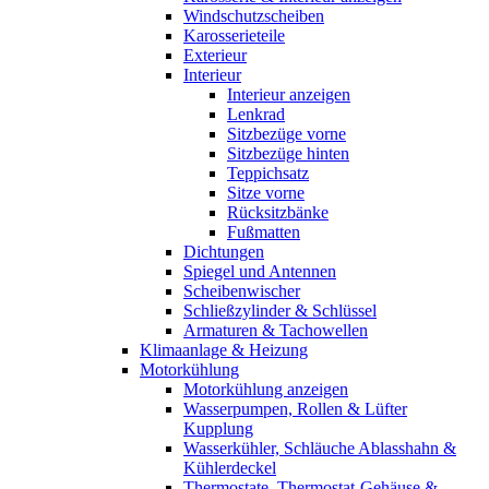
Windschutzscheiben
Karosserieteile
Exterieur
Interieur
Interieur anzeigen
Lenkrad
Sitzbezüge vorne
Sitzbezüge hinten
Teppichsatz
Sitze vorne
Rücksitzbänke
Fußmatten
Dichtungen
Spiegel und Antennen
Scheibenwischer
Schließzylinder & Schlüssel
Armaturen & Tachowellen
Klimaanlage & Heizung
Motorkühlung
Motorkühlung anzeigen
Wasserpumpen, Rollen & Lüfter
Kupplung
Wasserkühler, Schläuche Ablasshahn &
Kühlerdeckel
Thermostate, Thermostat-Gehäuse &