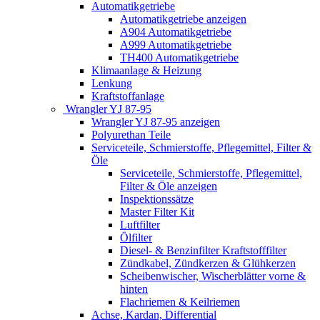
Automatikgetriebe
Automatikgetriebe anzeigen
A904 Automatikgetriebe
A999 Automatikgetriebe
TH400 Automatikgetriebe
Klimaanlage & Heizung
Lenkung
Kraftstoffanlage
Wrangler YJ 87-95
Wrangler YJ 87-95 anzeigen
Polyurethan Teile
Serviceteile, Schmierstoffe, Pflegemittel, Filter &
Öle
Serviceteile, Schmierstoffe, Pflegemittel,
Filter & Öle anzeigen
Inspektionssätze
Master Filter Kit
Luftfilter
Ölfilter
Diesel- & Benzinfilter Kraftstofffilter
Zündkabel, Zündkerzen & Glühkerzen
Scheibenwischer, Wischerblätter vorne &
hinten
Flachriemen & Keilriemen
Achse, Kardan, Differential