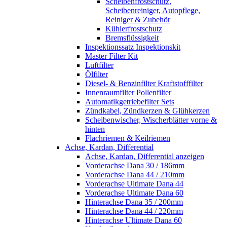
Scheibenfrostschutz,
Scheibenreiniger, Autopflege,
Reiniger & Zubehör
Kühlerfrostschutz
Bremsflüssigkeit
Inspektionssatz Inspektionskit
Master Filter Kit
Luftfilter
Ölfilter
Diesel- & Benzinfilter Kraftstofffilter
Innenraumfilter Pollenfilter
Automatikgetriebefilter Sets
Zündkabel, Zündkerzen & Glühkerzen
Scheibenwischer, Wischerblätter vorne &
hinten
Flachriemen & Keilriemen
Achse, Kardan, Differential
Achse, Kardan, Differential anzeigen
Vorderachse Dana 30 / 186mm
Vorderachse Dana 44 / 210mm
Vorderachse Ultimate Dana 44
Vorderachse Ultimate Dana 60
Hinterachse Dana 35 / 200mm
Hinterachse Dana 44 / 220mm
Hinterachse Ultimate Dana 60