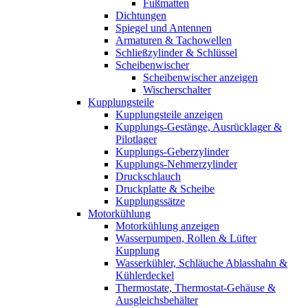
Fußmatten
Dichtungen
Spiegel und Antennen
Armaturen & Tachowellen
Schließzylinder & Schlüssel
Scheibenwischer
Scheibenwischer anzeigen
Wischerschalter
Kupplungsteile
Kupplungsteile anzeigen
Kupplungs-Gestänge, Ausrücklager &
Pilotlager
Kupplungs-Geberzylinder
Kupplungs-Nehmerzylinder
Druckschlauch
Druckplatte & Scheibe
Kupplungssätze
Motorkühlung
Motorkühlung anzeigen
Wasserpumpen, Rollen & Lüfter
Kupplung
Wasserkühler, Schläuche Ablasshahn &
Kühlerdeckel
Thermostate, Thermostat-Gehäuse &
Ausgleichsbehälter