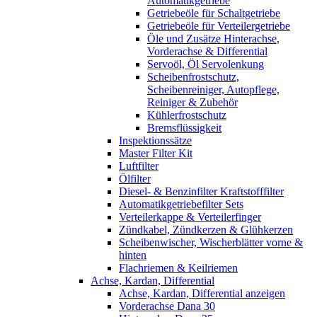
Automatikgetriebe
Getriebeöle für Schaltgetriebe
Getriebeöle für Verteilergetriebe
Öle und Zusätze Hinterachse,
Vorderachse & Differential
Servoöl, Öl Servolenkung
Scheibenfrostschutz,
Scheibenreiniger, Autopflege,
Reiniger & Zubehör
Kühlerfrostschutz
Bremsflüssigkeit
Inspektionssätze
Master Filter Kit
Luftfilter
Ölfilter
Diesel- & Benzinfilter Kraftstofffilter
Automatikgetriebefilter Sets
Verteilerkappe & Verteilerfinger
Zündkabel, Zündkerzen & Glühkerzen
Scheibenwischer, Wischerblätter vorne &
hinten
Flachriemen & Keilriemen
Achse, Kardan, Differential
Achse, Kardan, Differential anzeigen
Vorderachse Dana 30