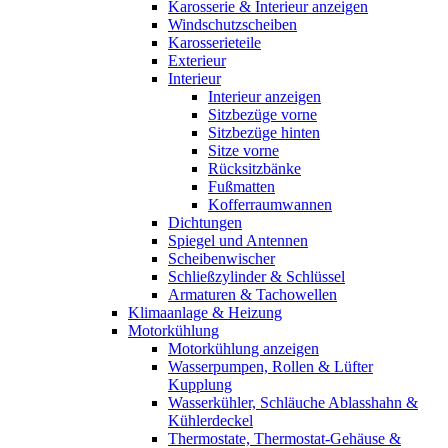
Karosserie & Interieur anzeigen
Windschutzscheiben
Karosserieteile
Exterieur
Interieur
Interieur anzeigen
Sitzbezüge vorne
Sitzbezüge hinten
Sitze vorne
Rücksitzbänke
Fußmatten
Kofferraumwannen
Dichtungen
Spiegel und Antennen
Scheibenwischer
Schließzylinder & Schlüssel
Armaturen & Tachowellen
Klimaanlage & Heizung
Motorkühlung
Motorkühlung anzeigen
Wasserpumpen, Rollen & Lüfter
Kupplung
Wasserkühler, Schläuche Ablasshahn &
Kühlerdeckel
Thermostate, Thermostat-Gehäuse &