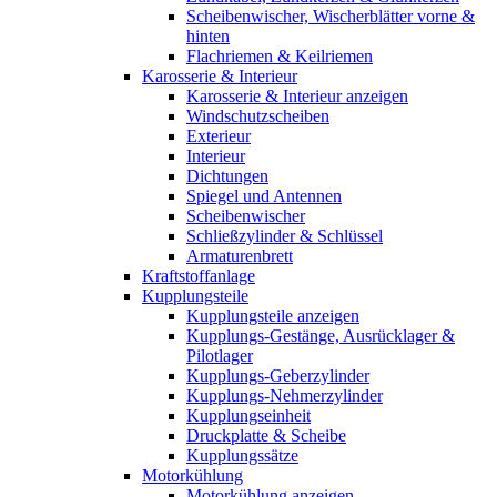
Scheibenwischer, Wischerblätter vorne &
hinten
Flachriemen & Keilriemen
Karosserie & Interieur
Karosserie & Interieur anzeigen
Windschutzscheiben
Exterieur
Interieur
Dichtungen
Spiegel und Antennen
Scheibenwischer
Schließzylinder & Schlüssel
Armaturenbrett
Kraftstoffanlage
Kupplungsteile
Kupplungsteile anzeigen
Kupplungs-Gestänge, Ausrücklager &
Pilotlager
Kupplungs-Geberzylinder
Kupplungs-Nehmerzylinder
Kupplungseinheit
Druckplatte & Scheibe
Kupplungssätze
Motorkühlung
Motorkühlung anzeigen