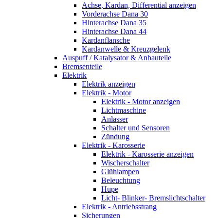
Achse, Kardan, Differential anzeigen
Vorderachse Dana 30
Hinterachse Dana 35
Hinterachse Dana 44
Kardanflansche
Kardanwelle & Kreuzgelenk
Auspuff / Katalysator & Anbauteile
Bremsenteile
Elektrik
Elektrik anzeigen
Elektrik - Motor
Elektrik - Motor anzeigen
Lichtmaschine
Anlasser
Schalter und Sensoren
Zündung
Elektrik - Karosserie
Elektrik - Karosserie anzeigen
Wischerschalter
Glühlampen
Beleuchtung
Hupe
Licht- Blinker- Bremslichtschalter
Elektrik - Antriebsstrang
Sicherungen