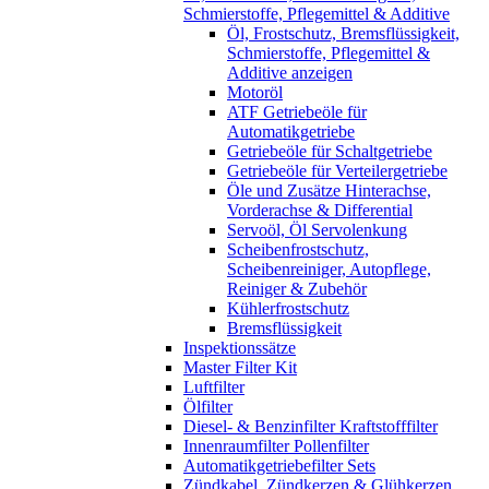
Schmierstoffe, Pflegemittel & Additive
Öl, Frostschutz, Bremsflüssigkeit,
Schmierstoffe, Pflegemittel &
Additive anzeigen
Motoröl
ATF Getriebeöle für
Automatikgetriebe
Getriebeöle für Schaltgetriebe
Getriebeöle für Verteilergetriebe
Öle und Zusätze Hinterachse,
Vorderachse & Differential
Servoöl, Öl Servolenkung
Scheibenfrostschutz,
Scheibenreiniger, Autopflege,
Reiniger & Zubehör
Kühlerfrostschutz
Bremsflüssigkeit
Inspektionssätze
Master Filter Kit
Luftfilter
Ölfilter
Diesel- & Benzinfilter Kraftstofffilter
Innenraumfilter Pollenfilter
Automatikgetriebefilter Sets
Zündkabel, Zündkerzen & Glühkerzen