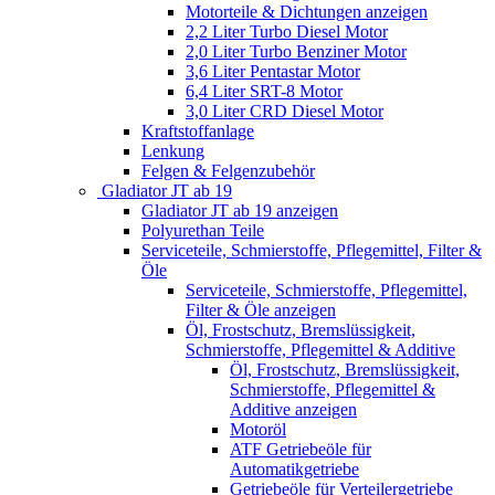
Motorteile & Dichtungen anzeigen
2,2 Liter Turbo Diesel Motor
2,0 Liter Turbo Benziner Motor
3,6 Liter Pentastar Motor
6,4 Liter SRT-8 Motor
3,0 Liter CRD Diesel Motor
Kraftstoffanlage
Lenkung
Felgen & Felgenzubehör
Gladiator JT ab 19
Gladiator JT ab 19 anzeigen
Polyurethan Teile
Serviceteile, Schmierstoffe, Pflegemittel, Filter &
Öle
Serviceteile, Schmierstoffe, Pflegemittel,
Filter & Öle anzeigen
Öl, Frostschutz, Bremslüssigkeit,
Schmierstoffe, Pflegemittel & Additive
Öl, Frostschutz, Bremslüssigkeit,
Schmierstoffe, Pflegemittel &
Additive anzeigen
Motoröl
ATF Getriebeöle für
Automatikgetriebe
Getriebeöle für Verteilergetriebe