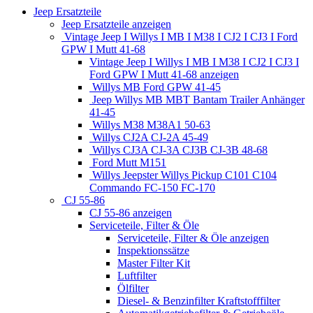
Jeep Ersatzteile
Jeep Ersatzteile anzeigen
Vintage Jeep I Willys I MB I M38 I CJ2 I CJ3 I Ford
GPW I Mutt 41-68
Vintage Jeep I Willys I MB I M38 I CJ2 I CJ3 I
Ford GPW I Mutt 41-68 anzeigen
Willys MB Ford GPW 41-45
Jeep Willys MB MBT Bantam Trailer Anhänger
41-45
Willys M38 M38A1 50-63
Willys CJ2A CJ-2A 45-49
Willys CJ3A CJ-3A CJ3B CJ-3B 48-68
Ford Mutt M151
Willys Jeepster Willys Pickup C101 C104
Commando FC-150 FC-170
CJ 55-86
CJ 55-86 anzeigen
Serviceteile, Filter & Öle
Serviceteile, Filter & Öle anzeigen
Inspektionssätze
Master Filter Kit
Luftfilter
Ölfilter
Diesel- & Benzinfilter Kraftstofffilter