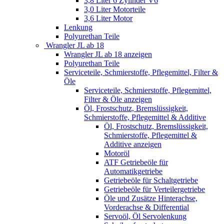
3,8 Liter 6 Zylinder V6
3,0 Liter Motorteile
3,6 Liter Motor
Lenkung
Polyurethan Teile
Wrangler JL ab 18
Wrangler JL ab 18 anzeigen
Polyurethan Teile
Serviceteile, Schmierstoffe, Pflegemittel, Filter &
Öle
Serviceteile, Schmierstoffe, Pflegemittel,
Filter & Öle anzeigen
Öl, Frostschutz, Bremslüssigkeit,
Schmierstoffe, Pflegemittel & Additive
Öl, Frostschutz, Bremslüssigkeit,
Schmierstoffe, Pflegemittel &
Additive anzeigen
Motoröl
ATF Getriebeöle für
Automatikgetriebe
Getriebeöle für Schaltgetriebe
Getriebeöle für Verteilergetriebe
Öle und Zusätze Hinterachse,
Vorderachse & Differential
Servoöl, Öl Servolenkung