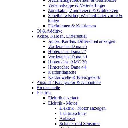
Automatikgetriebefilter & Getriebeöle
Verteilerkappe & Verteilerfinger
Zündkabel, Zündkerzen & Glühkerzen
Scheibenwischer, Wischerblätter vorne &
hinten
Flachriemen & Keilriemen
Öl & Additive
Achse, Kardan, Differential
Achse, Kardan, Differential anzeigen
Vorderachse Dana 25
Hinterachse Dana 27
Vorderachse Dana 30
Hinterachse AMC 20
Hinterachse Dana 44
Kardanflansche
Kardanwelle & Kreuzgelenk
Auspuff / Katalysator & Anbauteile
Bremsenteile
Elektrik
Elektrik anzeigen
Elektrik - Motor
Elektrik - Motor anzeigen
Lichtmaschine
Anlasser
Schalter und Sensoren