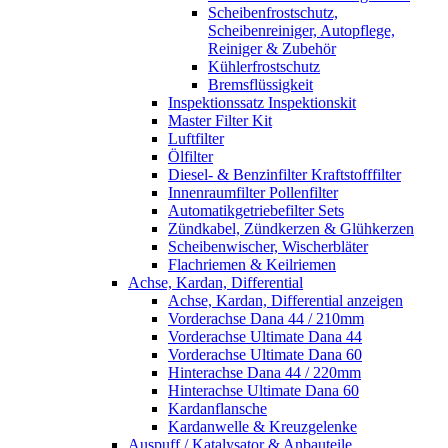
Scheibenfrostschutz,
Scheibenreiniger, Autopflege,
Reiniger & Zubehör
Kühlerfrostschutz
Bremsflüssigkeit
Inspektionssatz Inspektionskit
Master Filter Kit
Luftfilter
Ölfilter
Diesel- & Benzinfilter Kraftstofffilter
Innenraumfilter Pollenfilter
Automatikgetriebefilter Sets
Zündkabel, Zündkerzen & Glühkerzen
Scheibenwischer, Wischerbläter
Flachriemen & Keilriemen
Achse, Kardan, Differential
Achse, Kardan, Differential anzeigen
Vorderachse Dana 44 / 210mm
Vorderachse Ultimate Dana 44
Vorderachse Ultimate Dana 60
Hinterachse Dana 44 / 220mm
Hinterachse Ultimate Dana 60
Kardanflansche
Kardanwelle & Kreuzgelenke
Auspuff / Katalysator & Anbauteile