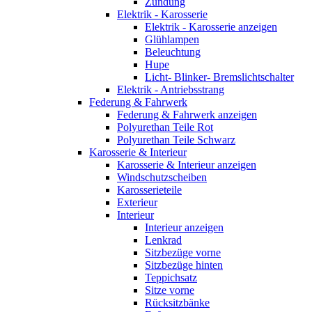
Zündung
Elektrik - Karosserie
Elektrik - Karosserie anzeigen
Glühlampen
Beleuchtung
Hupe
Licht- Blinker- Bremslichtschalter
Elektrik - Antriebsstrang
Federung & Fahrwerk
Federung & Fahrwerk anzeigen
Polyurethan Teile Rot
Polyurethan Teile Schwarz
Karosserie & Interieur
Karosserie & Interieur anzeigen
Windschutzscheiben
Karosserieteile
Exterieur
Interieur
Interieur anzeigen
Lenkrad
Sitzbezüge vorne
Sitzbezüge hinten
Teppichsatz
Sitze vorne
Rücksitzbänke