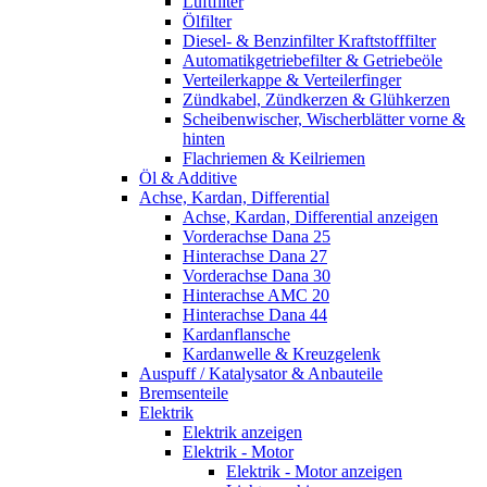
Luftfilter
Ölfilter
Diesel- & Benzinfilter Kraftstofffilter
Automatikgetriebefilter & Getriebeöle
Verteilerkappe & Verteilerfinger
Zündkabel, Zündkerzen & Glühkerzen
Scheibenwischer, Wischerblätter vorne &
hinten
Flachriemen & Keilriemen
Öl & Additive
Achse, Kardan, Differential
Achse, Kardan, Differential anzeigen
Vorderachse Dana 25
Hinterachse Dana 27
Vorderachse Dana 30
Hinterachse AMC 20
Hinterachse Dana 44
Kardanflansche
Kardanwelle & Kreuzgelenk
Auspuff / Katalysator & Anbauteile
Bremsenteile
Elektrik
Elektrik anzeigen
Elektrik - Motor
Elektrik - Motor anzeigen