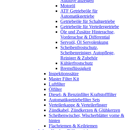
Additive anzeigen
Motoröl
ATF Getriebeöle für
Automatikgetriebe
Getriebeöle für Schaltgetriebe
Getriebeöle für Verteilergetriebe
Öle und Zusätze Hinterachse,
Vorderachse & Differential
Servoöl, Öl Servolenkung
Scheibenfrostschutz,
Scheibenreiniger, Autopflege,
Reiniger & Zubehör
Kühlerfrostschutz
Bremsflüssigkeit
Inspektionssätze
Master Filter Kit
Luftfilter
Ölfilter
Diesel- & Benzinfilter Kraftstofffilter
Automatikgetriebefilter Sets
Verteilerkappe & Verteilerfinger
Zündkabel, Zündkerzen & Glühkerzen
Scheibenwischer, Wischerblätter vorne &
hinten
Flachriemen & Keilriemen