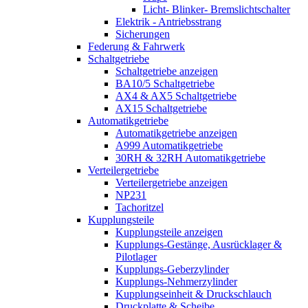
Licht- Blinker- Bremslichtschalter
Elektrik - Antriebsstrang
Sicherungen
Federung & Fahrwerk
Schaltgetriebe
Schaltgetriebe anzeigen
BA10/5 Schaltgetriebe
AX4 & AX5 Schaltgetriebe
AX15 Schaltgetriebe
Automatikgetriebe
Automatikgetriebe anzeigen
A999 Automatikgetriebe
30RH & 32RH Automatikgetriebe
Verteilergetriebe
Verteilergetriebe anzeigen
NP231
Tachoritzel
Kupplungsteile
Kupplungsteile anzeigen
Kupplungs-Gestänge, Ausrücklager &
Pilotlager
Kupplungs-Geberzylinder
Kupplungs-Nehmerzylinder
Kupplungseinheit & Druckschlauch
Druckplatte & Scheibe