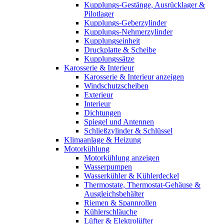
Kupplungs-Gestänge, Ausrücklager &
Pilotlager
Kupplungs-Geberzylinder
Kupplungs-Nehmerzylinder
Kupplungseinheit
Druckplatte & Scheibe
Kupplungssätze
Karosserie & Interieur
Karosserie & Interieur anzeigen
Windschutzscheiben
Exterieur
Interieur
Dichtungen
Spiegel und Antennen
Schließzylinder & Schlüssel
Klimaanlage & Heizung
Motorkühlung
Motorkühlung anzeigen
Wasserpumpen
Wasserkühler & Kühlerdeckel
Thermostate, Thermostat-Gehäuse &
Ausgleichsbehälter
Riemen & Spannrollen
Kühlerschläuche
Lüfter & Elektrolüfter