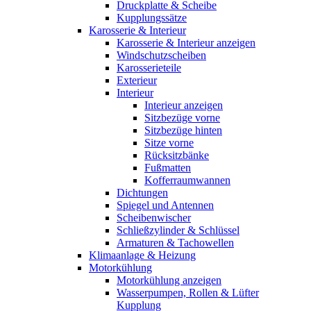
Druckplatte & Scheibe
Kupplungssätze
Karosserie & Interieur
Karosserie & Interieur anzeigen
Windschutzscheiben
Karosserieteile
Exterieur
Interieur
Interieur anzeigen
Sitzbezüge vorne
Sitzbezüge hinten
Sitze vorne
Rücksitzbänke
Fußmatten
Kofferraumwannen
Dichtungen
Spiegel und Antennen
Scheibenwischer
Schließzylinder & Schlüssel
Armaturen & Tachowellen
Klimaanlage & Heizung
Motorkühlung
Motorkühlung anzeigen
Wasserpumpen, Rollen & Lüfter
Kupplung