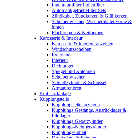
Innenraumfilter Pollenfilter
Automatikgetriebefilter Sets
Zündkabel, Zündkerzen & Glühkerzen
Scheibenwischer, Wischerblätter vorne &
hinten
Flachriemen & Keilriemen
Karosserie & Interieur
Karosserie & Interieur anzeigen
Windschutzscheiben
Exterieur
Interieur
Dichtungen
Spiegel und Antennen
Scheibenwischer
Schließzylinder & Schlüssel
Armaturenbrett
Kraftstoffanlage
Kupplungsteile
Kupplungsteile anzeigen
Kupplungs-Gestänge, Ausrücklager &
Pilotlager
Kupplungs-Geberzylinder
Kupplungs-Nehmerzylinder
Kupplungseinheit
Druckplatte & Scheibe