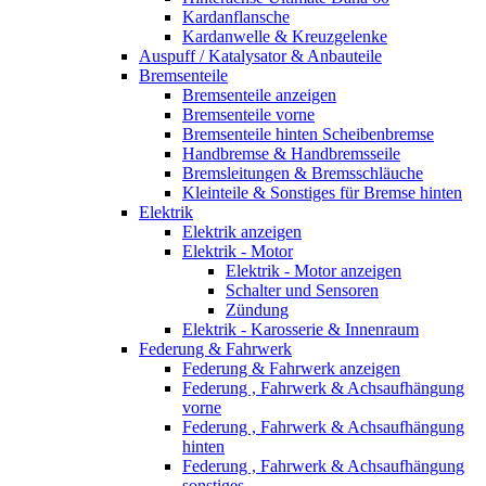
Kardanflansche
Kardanwelle & Kreuzgelenke
Auspuff / Katalysator & Anbauteile
Bremsenteile
Bremsenteile anzeigen
Bremsenteile vorne
Bremsenteile hinten Scheibenbremse
Handbremse & Handbremsseile
Bremsleitungen & Bremsschläuche
Kleinteile & Sonstiges für Bremse hinten
Elektrik
Elektrik anzeigen
Elektrik - Motor
Elektrik - Motor anzeigen
Schalter und Sensoren
Zündung
Elektrik - Karosserie & Innenraum
Federung & Fahrwerk
Federung & Fahrwerk anzeigen
Federung , Fahrwerk & Achsaufhängung
vorne
Federung , Fahrwerk & Achsaufhängung
hinten
Federung , Fahrwerk & Achsaufhängung
sonstiges