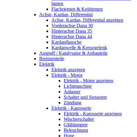
hinten
Flachriemen & Keilriemen
Achse, Kardan, Differential
Achse, Kardan, Differential anzeigen
Vorderachse Dana 30
Hinterachse Dana 35
Hinterachse Dana 44
Kardanflansche
Kardanwelle & Kreuzgelenk
Auspuff / Katalysator & Anbauteile
Bremsenteile
Elektrik
Elektrik anzeigen
Elektrik - Motor
Elektrik - Motor anzeigen
Lichtmaschine
Anlasser
Schalter und Sensoren
Zündung
Elektrik - Karosserie
Elektrik - Karosserie anzeigen
Wischerschalter
Glühlampen
Beleuchtung
Hupe