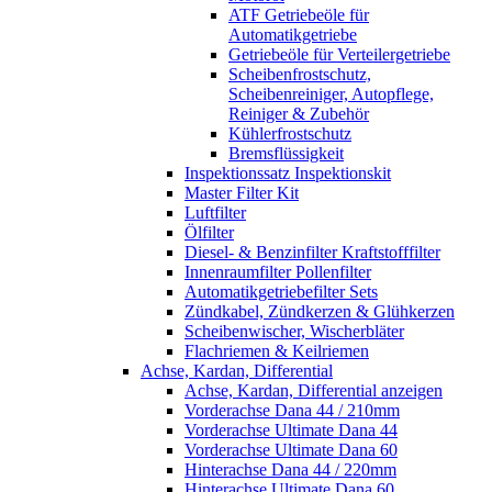
ATF Getriebeöle für
Automatikgetriebe
Getriebeöle für Verteilergetriebe
Scheibenfrostschutz,
Scheibenreiniger, Autopflege,
Reiniger & Zubehör
Kühlerfrostschutz
Bremsflüssigkeit
Inspektionssatz Inspektionskit
Master Filter Kit
Luftfilter
Ölfilter
Diesel- & Benzinfilter Kraftstofffilter
Innenraumfilter Pollenfilter
Automatikgetriebefilter Sets
Zündkabel, Zündkerzen & Glühkerzen
Scheibenwischer, Wischerbläter
Flachriemen & Keilriemen
Achse, Kardan, Differential
Achse, Kardan, Differential anzeigen
Vorderachse Dana 44 / 210mm
Vorderachse Ultimate Dana 44
Vorderachse Ultimate Dana 60
Hinterachse Dana 44 / 220mm
Hinterachse Ultimate Dana 60