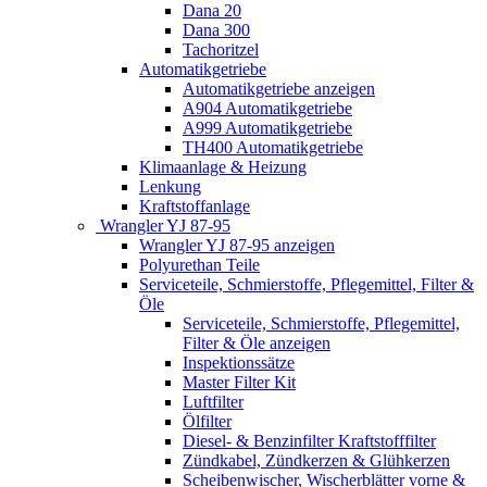
Dana 20
Dana 300
Tachoritzel
Automatikgetriebe
Automatikgetriebe anzeigen
A904 Automatikgetriebe
A999 Automatikgetriebe
TH400 Automatikgetriebe
Klimaanlage & Heizung
Lenkung
Kraftstoffanlage
Wrangler YJ 87-95
Wrangler YJ 87-95 anzeigen
Polyurethan Teile
Serviceteile, Schmierstoffe, Pflegemittel, Filter &
Öle
Serviceteile, Schmierstoffe, Pflegemittel,
Filter & Öle anzeigen
Inspektionssätze
Master Filter Kit
Luftfilter
Ölfilter
Diesel- & Benzinfilter Kraftstofffilter
Zündkabel, Zündkerzen & Glühkerzen
Scheibenwischer, Wischerblätter vorne &