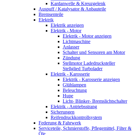
Kardanwelle & Kreuzgelenk
Auspuff / Katalysator & Anbauteile
Bremsenteile
Elektrik
Elektrik anzeigen
Elektrik - Motor
Elektrik - Motor anzeigen
Lichtmaschine
Anlasser
Schalter und Sensoren am Motor
Zündung
Stellmotor Ladedrucksteller
Stellglied Turbolader
Elektrik - Karosserie
Elektrik - Karosserie anzeigen
Glühlampen
Beleuchtung
Hupe
Licht- Blinker- Bremslichtschalter
Elektrik - Antriebsstrang
Sicherungen
Reifendruckkontrollsystem
Federung & Fahrwerk
Serviceteile, Schmierstoffe, Pflegemittel, Filter &
Öle