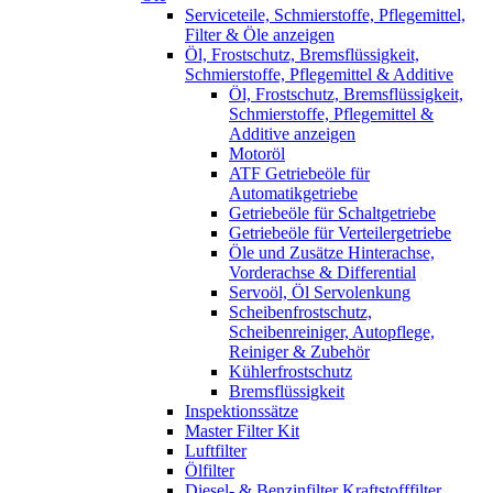
Serviceteile, Schmierstoffe, Pflegemittel,
Filter & Öle anzeigen
Öl, Frostschutz, Bremsflüssigkeit,
Schmierstoffe, Pflegemittel & Additive
Öl, Frostschutz, Bremsflüssigkeit,
Schmierstoffe, Pflegemittel &
Additive anzeigen
Motoröl
ATF Getriebeöle für
Automatikgetriebe
Getriebeöle für Schaltgetriebe
Getriebeöle für Verteilergetriebe
Öle und Zusätze Hinterachse,
Vorderachse & Differential
Servoöl, Öl Servolenkung
Scheibenfrostschutz,
Scheibenreiniger, Autopflege,
Reiniger & Zubehör
Kühlerfrostschutz
Bremsflüssigkeit
Inspektionssätze
Master Filter Kit
Luftfilter
Ölfilter
Diesel- & Benzinfilter Kraftstofffilter