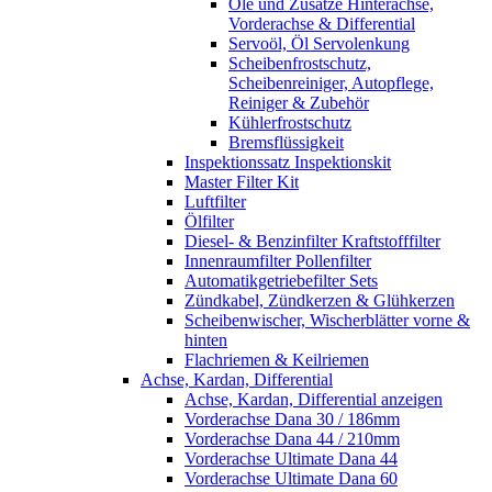
Öle und Zusätze Hinterachse,
Vorderachse & Differential
Servoöl, Öl Servolenkung
Scheibenfrostschutz,
Scheibenreiniger, Autopflege,
Reiniger & Zubehör
Kühlerfrostschutz
Bremsflüssigkeit
Inspektionssatz Inspektionskit
Master Filter Kit
Luftfilter
Ölfilter
Diesel- & Benzinfilter Kraftstofffilter
Innenraumfilter Pollenfilter
Automatikgetriebefilter Sets
Zündkabel, Zündkerzen & Glühkerzen
Scheibenwischer, Wischerblätter vorne &
hinten
Flachriemen & Keilriemen
Achse, Kardan, Differential
Achse, Kardan, Differential anzeigen
Vorderachse Dana 30 / 186mm
Vorderachse Dana 44 / 210mm
Vorderachse Ultimate Dana 44
Vorderachse Ultimate Dana 60