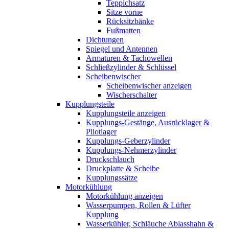
Teppichsatz
Sitze vorne
Rücksitzbänke
Fußmatten
Dichtungen
Spiegel und Antennen
Armaturen & Tachowellen
Schließzylinder & Schlüssel
Scheibenwischer
Scheibenwischer anzeigen
Wischerschalter
Kupplungsteile
Kupplungsteile anzeigen
Kupplungs-Gestänge, Ausrücklager &
Pilotlager
Kupplungs-Geberzylinder
Kupplungs-Nehmerzylinder
Druckschlauch
Druckplatte & Scheibe
Kupplungssätze
Motorkühlung
Motorkühlung anzeigen
Wasserpumpen, Rollen & Lüfter
Kupplung
Wasserkühler, Schläuche Ablasshahn &