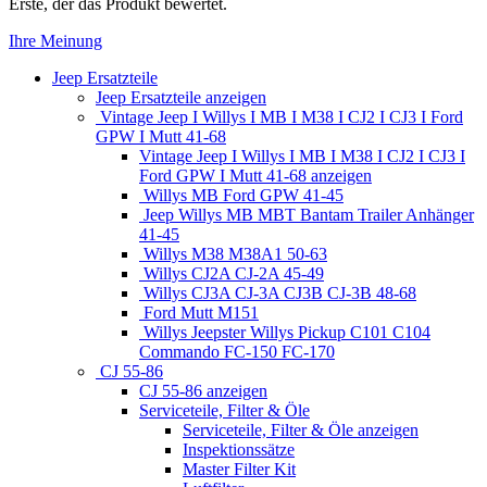
Erste, der das Produkt bewertet.
Ihre Meinung
Jeep Ersatzteile
Jeep Ersatzteile anzeigen
Vintage Jeep I Willys I MB I M38 I CJ2 I CJ3 I Ford
GPW I Mutt 41-68
Vintage Jeep I Willys I MB I M38 I CJ2 I CJ3 I
Ford GPW I Mutt 41-68 anzeigen
Willys MB Ford GPW 41-45
Jeep Willys MB MBT Bantam Trailer Anhänger
41-45
Willys M38 M38A1 50-63
Willys CJ2A CJ-2A 45-49
Willys CJ3A CJ-3A CJ3B CJ-3B 48-68
Ford Mutt M151
Willys Jeepster Willys Pickup C101 C104
Commando FC-150 FC-170
CJ 55-86
CJ 55-86 anzeigen
Serviceteile, Filter & Öle
Serviceteile, Filter & Öle anzeigen
Inspektionssätze
Master Filter Kit