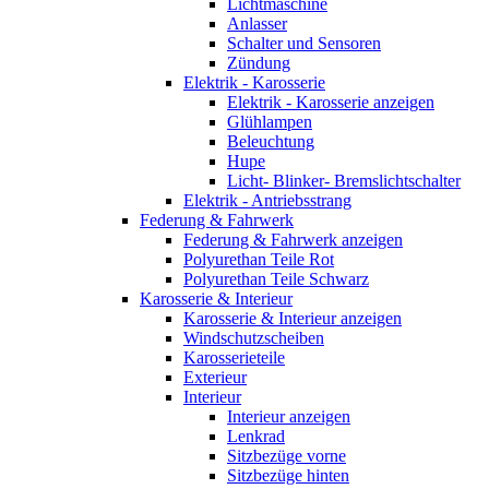
Lichtmaschine
Anlasser
Schalter und Sensoren
Zündung
Elektrik - Karosserie
Elektrik - Karosserie anzeigen
Glühlampen
Beleuchtung
Hupe
Licht- Blinker- Bremslichtschalter
Elektrik - Antriebsstrang
Federung & Fahrwerk
Federung & Fahrwerk anzeigen
Polyurethan Teile Rot
Polyurethan Teile Schwarz
Karosserie & Interieur
Karosserie & Interieur anzeigen
Windschutzscheiben
Karosserieteile
Exterieur
Interieur
Interieur anzeigen
Lenkrad
Sitzbezüge vorne
Sitzbezüge hinten