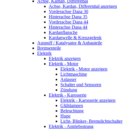
Achse, Kardan, Differential
Achse, Kardan, Differential anzeigen
Vorderachse Dana 30
Hinterachse Dana 35
Vorderachse Dana 44
Hinterachse Dana 44
Kardanflansche
Kardanwelle & Kreuzgelenk
Auspuff / Katalysator & Anbauteile
Bremsenteile
Elektrik
Elektrik anzeigen
Elektrik - Motor
Elektrik - Motor anzeigen
Lichtmaschine
Anlasser
Schalter und Sensoren
Zündung
Elektrik - Karosserie
Elektrik - Karosserie anzeigen
Glühlampen
Beleuchtung
Hupe
Licht- Blinker- Bremslichtschalter
Elektrik - Antriebsstrang