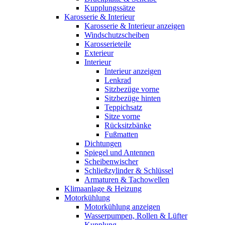
Kupplungssätze
Karosserie & Interieur
Karosserie & Interieur anzeigen
Windschutzscheiben
Karosserieteile
Exterieur
Interieur
Interieur anzeigen
Lenkrad
Sitzbezüge vorne
Sitzbezüge hinten
Teppichsatz
Sitze vorne
Rücksitzbänke
Fußmatten
Dichtungen
Spiegel und Antennen
Scheibenwischer
Schließzylinder & Schlüssel
Armaturen & Tachowellen
Klimaanlage & Heizung
Motorkühlung
Motorkühlung anzeigen
Wasserpumpen, Rollen & Lüfter
Kupplung