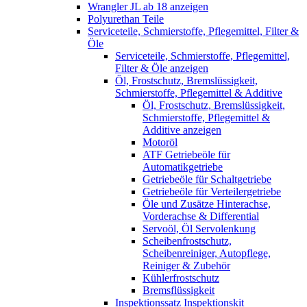
Wrangler JL ab 18 anzeigen
Polyurethan Teile
Serviceteile, Schmierstoffe, Pflegemittel, Filter &
Öle
Serviceteile, Schmierstoffe, Pflegemittel,
Filter & Öle anzeigen
Öl, Frostschutz, Bremslüssigkeit,
Schmierstoffe, Pflegemittel & Additive
Öl, Frostschutz, Bremslüssigkeit,
Schmierstoffe, Pflegemittel &
Additive anzeigen
Motoröl
ATF Getriebeöle für
Automatikgetriebe
Getriebeöle für Schaltgetriebe
Getriebeöle für Verteilergetriebe
Öle und Zusätze Hinterachse,
Vorderachse & Differential
Servoöl, Öl Servolenkung
Scheibenfrostschutz,
Scheibenreiniger, Autopflege,
Reiniger & Zubehör
Kühlerfrostschutz
Bremsflüssigkeit
Inspektionssatz Inspektionskit