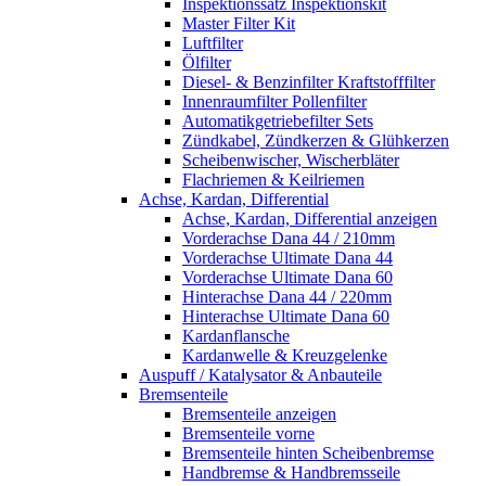
Inspektionssatz Inspektionskit
Master Filter Kit
Luftfilter
Ölfilter
Diesel- & Benzinfilter Kraftstofffilter
Innenraumfilter Pollenfilter
Automatikgetriebefilter Sets
Zündkabel, Zündkerzen & Glühkerzen
Scheibenwischer, Wischerbläter
Flachriemen & Keilriemen
Achse, Kardan, Differential
Achse, Kardan, Differential anzeigen
Vorderachse Dana 44 / 210mm
Vorderachse Ultimate Dana 44
Vorderachse Ultimate Dana 60
Hinterachse Dana 44 / 220mm
Hinterachse Ultimate Dana 60
Kardanflansche
Kardanwelle & Kreuzgelenke
Auspuff / Katalysator & Anbauteile
Bremsenteile
Bremsenteile anzeigen
Bremsenteile vorne
Bremsenteile hinten Scheibenbremse
Handbremse & Handbremsseile