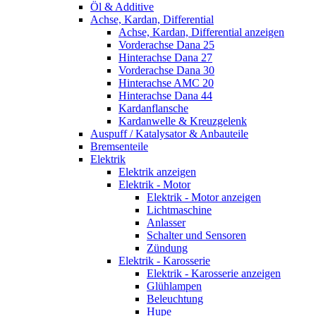
Öl & Additive
Achse, Kardan, Differential
Achse, Kardan, Differential anzeigen
Vorderachse Dana 25
Hinterachse Dana 27
Vorderachse Dana 30
Hinterachse AMC 20
Hinterachse Dana 44
Kardanflansche
Kardanwelle & Kreuzgelenk
Auspuff / Katalysator & Anbauteile
Bremsenteile
Elektrik
Elektrik anzeigen
Elektrik - Motor
Elektrik - Motor anzeigen
Lichtmaschine
Anlasser
Schalter und Sensoren
Zündung
Elektrik - Karosserie
Elektrik - Karosserie anzeigen
Glühlampen
Beleuchtung
Hupe