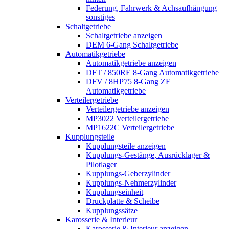
Federung, Fahrwerk & Achsaufhängung
sonstiges
Schaltgetriebe
Schaltgetriebe anzeigen
DEM 6-Gang Schaltgetriebe
Automatikgetriebe
Automatikgetriebe anzeigen
DFT / 850RE 8-Gang Automatikgetriebe
DFV / 8HP75 8-Gang ZF
Automatikgetriebe
Verteilergetriebe
Verteilergetriebe anzeigen
MP3022 Verteilergetriebe
MP1622C Verteilergetriebe
Kupplungsteile
Kupplungsteile anzeigen
Kupplungs-Gestänge, Ausrücklager &
Pilotlager
Kupplungs-Geberzylinder
Kupplungs-Nehmerzylinder
Kupplungseinheit
Druckplatte & Scheibe
Kupplungssätze
Karosserie & Interieur
Karosserie & Interieur anzeigen