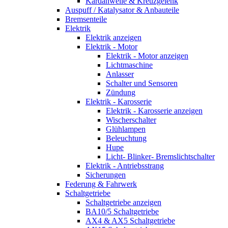
Kardanwelle & Kreuzgelenk
Auspuff / Katalysator & Anbauteile
Bremsenteile
Elektrik
Elektrik anzeigen
Elektrik - Motor
Elektrik - Motor anzeigen
Lichtmaschine
Anlasser
Schalter und Sensoren
Zündung
Elektrik - Karosserie
Elektrik - Karosserie anzeigen
Wischerschalter
Glühlampen
Beleuchtung
Hupe
Licht- Blinker- Bremslichtschalter
Elektrik - Antriebsstrang
Sicherungen
Federung & Fahrwerk
Schaltgetriebe
Schaltgetriebe anzeigen
BA10/5 Schaltgetriebe
AX4 & AX5 Schaltgetriebe