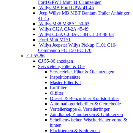
Ford GPW I Mutt 41-68 anzeigen
Willys MB Ford GPW 41-45
Jeep Willys MB MBT Bantam Trailer Anhänger
41-45
Willys M38 M38A1 50-63
Willys CJ2A CJ-2A 45-49
Willys CJ3A CJ-3A CJ3B CJ-3B 48-68
Ford Mutt M151
Willys Jeepster Willys Pickup C101 C104
Commando FC-150 FC-170
CJ 55-86
CJ 55-86 anzeigen
Serviceteile, Filter & Öle
Serviceteile, Filter & Öle anzeigen
Inspektionssätze
Master Filter Kit
Luftfilter
Ölfilter
Diesel- & Benzinfilter Kraftstofffilter
Automatikgetriebefilter & Getriebeöle
Verteilerkappe & Verteilerfinger
Zündkabel, Zündkerzen & Glühkerzen
Scheibenwischer, Wischerblätter vorne &
hinten
Flachriemen & Keilriemen