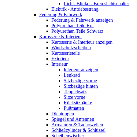
Licht- Blinker- Bremslichtschalter
Elektrik - Antriebsstrang
Federung & Fahrwerk
Federung & Fahrwerk anzeigen
Polyurethan Teile Rot
Polyurethan Teile Schwarz
Karosserie & Interieur
Karosserie & Interieur anzeigen
Windschutzscheiben
Karosserieteile
Exterieur
Interieur
Interieur anzeigen
Lenkrad
Sitzbezüge vorne
Sitzbezüge hinten
Teppichsatz
Sitze vorne
Rücksitzbänke
Fußmatten
Dichtungen
Spiegel und Antennen
Armaturen & Tachowellen
Schließzylinder & Schlüssel
Scheibenwischer