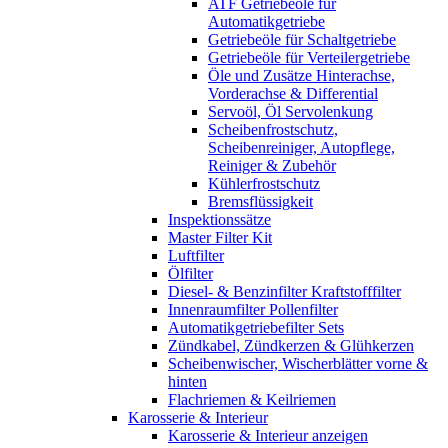
ATF Getriebeöle für
Automatikgetriebe
Getriebeöle für Schaltgetriebe
Getriebeöle für Verteilergetriebe
Öle und Zusätze Hinterachse,
Vorderachse & Differential
Servoöl, Öl Servolenkung
Scheibenfrostschutz,
Scheibenreiniger, Autopflege,
Reiniger & Zubehör
Kühlerfrostschutz
Bremsflüssigkeit
Inspektionssätze
Master Filter Kit
Luftfilter
Ölfilter
Diesel- & Benzinfilter Kraftstofffilter
Innenraumfilter Pollenfilter
Automatikgetriebefilter Sets
Zündkabel, Zündkerzen & Glühkerzen
Scheibenwischer, Wischerblätter vorne &
hinten
Flachriemen & Keilriemen
Karosserie & Interieur
Karosserie & Interieur anzeigen