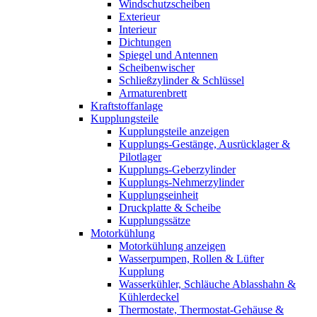
Windschutzscheiben
Exterieur
Interieur
Dichtungen
Spiegel und Antennen
Scheibenwischer
Schließzylinder & Schlüssel
Armaturenbrett
Kraftstoffanlage
Kupplungsteile
Kupplungsteile anzeigen
Kupplungs-Gestänge, Ausrücklager &
Pilotlager
Kupplungs-Geberzylinder
Kupplungs-Nehmerzylinder
Kupplungseinheit
Druckplatte & Scheibe
Kupplungssätze
Motorkühlung
Motorkühlung anzeigen
Wasserpumpen, Rollen & Lüfter
Kupplung
Wasserkühler, Schläuche Ablasshahn &
Kühlerdeckel
Thermostate, Thermostat-Gehäuse &