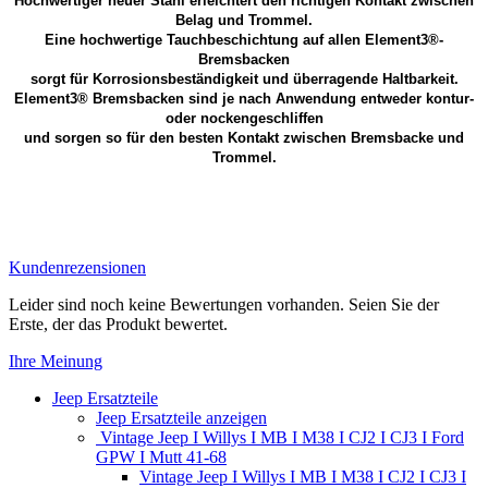
Hochwertiger neuer Stahl erleichtert den richtigen Kontakt zwischen
Belag und Trommel.
Eine hochwertige Tauchbeschichtung auf allen Element3®-
Bremsbacken
sorgt für Korrosionsbeständigkeit und überragende Haltbarkeit.
Element3® Bremsbacken sind je nach Anwendung entweder kontur-
oder nockengeschliffen
und sorgen so für den besten Kontakt zwischen Bremsbacke und
Trommel.
Kundenrezensionen
Leider sind noch keine Bewertungen vorhanden. Seien Sie der
Erste, der das Produkt bewertet.
Ihre Meinung
Jeep Ersatzteile
Jeep Ersatzteile anzeigen
Vintage Jeep I Willys I MB I M38 I CJ2 I CJ3 I Ford
GPW I Mutt 41-68
Vintage Jeep I Willys I MB I M38 I CJ2 I CJ3 I