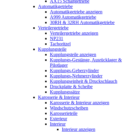
AX15 Schaltgetriebe
Automatikgetriebe
Automatikgetriebe anzeigen
A999 Automatikgetriebe
30RH & 32RH Automatikgetriebe
Verteilergetriebe
Verteilergetriebe anzeigen
NP231
Tachoritzel
Kupplungsteile
Kupplungsteile anzeigen
Kupplungs-Gestänge, Ausrücklager &
Pilotlager
Kupplungs-Geberzylinder
Kupplungs-Nehmerzylinder
Kupplungseinheit & Druckschlauch
Druckplatte & Scheibe
Kupplungssätze
Karosserie & Interieur
Karosserie & Interieur anzeigen
Windschutzscheiben
Karosserieteile
Exterieur
Interieur
Interieur anzeigen