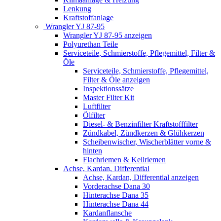
Lenkung
Kraftstoffanlage
Wrangler YJ 87-95
Wrangler YJ 87-95 anzeigen
Polyurethan Teile
Serviceteile, Schmierstoffe, Pflegemittel, Filter &
Öle
Serviceteile, Schmierstoffe, Pflegemittel,
Filter & Öle anzeigen
Inspektionssätze
Master Filter Kit
Luftfilter
Ölfilter
Diesel- & Benzinfilter Kraftstofffilter
Zündkabel, Zündkerzen & Glühkerzen
Scheibenwischer, Wischerblätter vorne &
hinten
Flachriemen & Keilriemen
Achse, Kardan, Differential
Achse, Kardan, Differential anzeigen
Vorderachse Dana 30
Hinterachse Dana 35
Hinterachse Dana 44
Kardanflansche