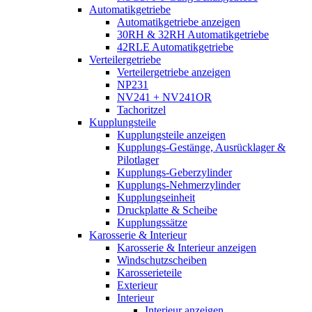
Automatikgetriebe
Automatikgetriebe anzeigen
30RH & 32RH Automatikgetriebe
42RLE Automatikgetriebe
Verteilergetriebe
Verteilergetriebe anzeigen
NP231
NV241 + NV241OR
Tachoritzel
Kupplungsteile
Kupplungsteile anzeigen
Kupplungs-Gestänge, Ausrücklager &
Pilotlager
Kupplungs-Geberzylinder
Kupplungs-Nehmerzylinder
Kupplungseinheit
Druckplatte & Scheibe
Kupplungssätze
Karosserie & Interieur
Karosserie & Interieur anzeigen
Windschutzscheiben
Karosserieteile
Exterieur
Interieur
Interieur anzeigen