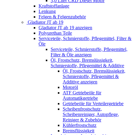
3,0 Liter CRD Diesel Motor
Kraftstoffanlage
Lenkung
Felgen & Felgenzubehör
Gladiator JT ab 19
Gladiator JT ab 19 anzeigen
Polyurethan Teile
Serviceteile, Schmierstoffe, Pflegemittel, Filter &
Öle
Serviceteile, Schmierstoffe, Pflegemittel,
Filter & Öle anzeigen
Öl, Frostschutz, Bremslüssigkeit,
Schmierstoffe, Pflegemittel & Additive
Öl, Frostschutz, Bremslüssigkeit,
Schmierstoffe, Pflegemittel &
Additive anzeigen
Motoröl
ATF Getriebeöle für
Automatikgetriebe
Getriebeöle für Verteilergetriebe
Scheibenfrostschutz,
Scheibenreiniger, Autopflege,
Reiniger & Zubehör
Kühlerfrostschutz
Bremsflüssigkeit