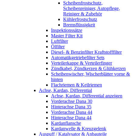
Scheibenfrostschutz,
Scheibenreiniger, Autopflege,
Reiniger & Zubehör
Kühlerfrostschutz
Bremsflüssigkeit
Inspektionssätze
Master Filter Kit
Luftfilter
Ölfilter
Diesel- & Benzinfilter Kraftstofffilter
Automatikgetriebefilter Sets
Verteilerkappe & Verteilerfinger
Zündkabel, Zündkerzen & Glühkerzen
Scheibenwischer, Wischerblätter vorne &
hinten
Flachriemen & Keilriemen
Achse, Kardan, Differential
Achse, Kardan, Differential anzeigen
Vorderachse Dana 30
Hinterachse Dana 35
Vorderachse Dana 44
Hinterachse Dana 44
Kardanflansche
Kardanwelle & Kreuzgelenk
Auspuff / Katalysator & Anbauteile