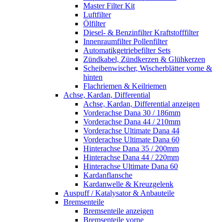
Master Filter Kit
Luftfilter
Ölfilter
Diesel- & Benzinfilter Kraftstofffilter
Innenraumfilter Pollenfilter
Automatikgetriebefilter Sets
Zündkabel, Zündkerzen & Glühkerzen
Scheibenwischer, Wischerblätter vorne &
hinten
Flachriemen & Keilriemen
Achse, Kardan, Differential
Achse, Kardan, Differential anzeigen
Vorderachse Dana 30 / 186mm
Vorderachse Dana 44 / 210mm
Vorderachse Ultimate Dana 44
Vorderachse Ultimate Dana 60
Hinterachse Dana 35 / 200mm
Hinterachse Dana 44 / 220mm
Hinterachse Ultimate Dana 60
Kardanflansche
Kardanwelle & Kreuzgelenk
Auspuff / Katalysator & Anbauteile
Bremsenteile
Bremsenteile anzeigen
Bremsenteile vorne