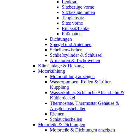
Lenkrad
Sitzbezüge vorne
Sitzbezüge hinten
Teppichsatz
Sitze vorne
Rücksitzbänke
Fußmatten
Dichtungen
Spiegel und Antennen
Scheibenwischer
Schließzylinder & Schlüssel
Armaturen & Tachowellen
Klimaanlage & Heizung
Motorkühlung
Motorkühlung anzeigen
Wasserpumpen, Rollen & Lüfter
Kupplung
Wasserkühler, Schläuche Ablasshahn &
Kühlerdeckel
Thermostate, Thermostat-Gehäuse &
Ausgleichsbehälter
Riemen
Schlauchschellen
Motorteile & Dichtungen
Motorteile & Dichtungen anzeigen