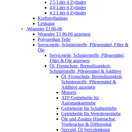
2,5 Liter 4 Zylinder
4,0 Liter 6 Zylinder
4,2 Liter 6 Zylinder
Kraftstoffanlage
Lenkung
Wrangler TJ 96-06
Wrangler TJ 96-06 anzeigen
Polyurethan Teile
Serviceteile, Schmierstoffe, Pflegemittel, Filter &
Öle
Serviceteile, Schmierstoffe, Pflegemittel,
Filter & Öle anzeigen
Öl, Frostschutz, Bremslüssigkeit,
Schmierstoffe, Pflegemittel & Additive
Öl, Frostschutz, Bremslüssigkeit,
Schmierstoffe, Pflegemittel &
Additive anzeigen
Motoröl
ATF Getriebeöle für
Automatikgetriebe
Getriebeöle für Schaltgetriebe
Getriebeöle für Verteilergetriebe
Öle und Zusätze Hinterachse,
Vorderachse & Differential
Servoöl, Öl Servolenkung