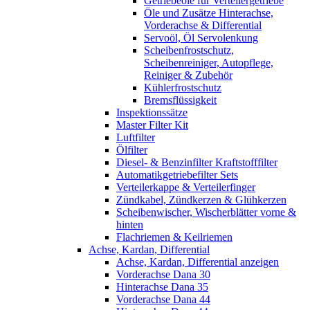
Getriebeöle für Verteilergetriebe
Öle und Zusätze Hinterachse,
Vorderachse & Differential
Servoöl, Öl Servolenkung
Scheibenfrostschutz,
Scheibenreiniger, Autopflege,
Reiniger & Zubehör
Kühlerfrostschutz
Bremsflüssigkeit
Inspektionssätze
Master Filter Kit
Luftfilter
Ölfilter
Diesel- & Benzinfilter Kraftstofffilter
Automatikgetriebefilter Sets
Verteilerkappe & Verteilerfinger
Zündkabel, Zündkerzen & Glühkerzen
Scheibenwischer, Wischerblätter vorne &
hinten
Flachriemen & Keilriemen
Achse, Kardan, Differential
Achse, Kardan, Differential anzeigen
Vorderachse Dana 30
Hinterachse Dana 35
Vorderachse Dana 44