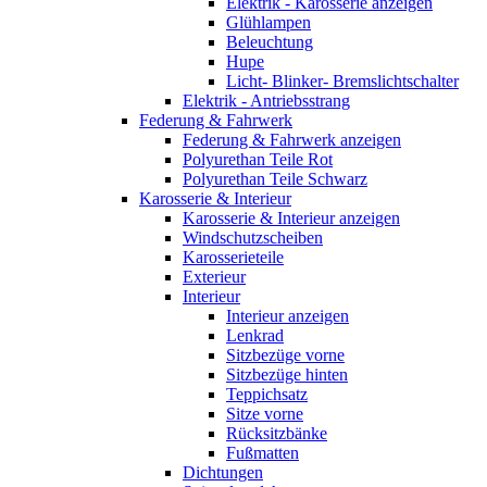
Elektrik - Karosserie anzeigen
Glühlampen
Beleuchtung
Hupe
Licht- Blinker- Bremslichtschalter
Elektrik - Antriebsstrang
Federung & Fahrwerk
Federung & Fahrwerk anzeigen
Polyurethan Teile Rot
Polyurethan Teile Schwarz
Karosserie & Interieur
Karosserie & Interieur anzeigen
Windschutzscheiben
Karosserieteile
Exterieur
Interieur
Interieur anzeigen
Lenkrad
Sitzbezüge vorne
Sitzbezüge hinten
Teppichsatz
Sitze vorne
Rücksitzbänke
Fußmatten
Dichtungen