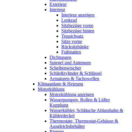
Exterieur
Interieur
Interieur anzeigen
Lenkrad
Sitzbezüge vorne
Sitzbezüge hinten
Teppichsatz
Sitze vorne
Rücksitzbänke
Fußmatten
Dichtungen
Spiegel und Antennen
Scheibenwischer
Schließzylinder & Schlüssel
Armaturen & Tachowellen
Klimaanlage & Heizung
Motorkühlung
Motorkühlung anzeigen
Wasserpumpen, Rollen & Lüfter
Kupplung
Wasserkühler, Schläuche Ablasshahn &
Kühlerdeckel
Thermostate, Thermostat-Gehäuse &
Ausgleichsbehälter
Riemen