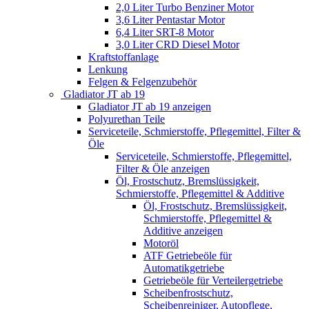
2,0 Liter Turbo Benziner Motor
3,6 Liter Pentastar Motor
6,4 Liter SRT-8 Motor
3,0 Liter CRD Diesel Motor
Kraftstoffanlage
Lenkung
Felgen & Felgenzubehör
Gladiator JT ab 19
Gladiator JT ab 19 anzeigen
Polyurethan Teile
Serviceteile, Schmierstoffe, Pflegemittel, Filter &
Öle
Serviceteile, Schmierstoffe, Pflegemittel,
Filter & Öle anzeigen
Öl, Frostschutz, Bremslüssigkeit,
Schmierstoffe, Pflegemittel & Additive
Öl, Frostschutz, Bremslüssigkeit,
Schmierstoffe, Pflegemittel &
Additive anzeigen
Motoröl
ATF Getriebeöle für
Automatikgetriebe
Getriebeöle für Verteilergetriebe
Scheibenfrostschutz,
Scheibenreiniger, Autopflege,