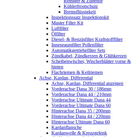
Reiniger & Zubehör
Kühlerfrostschutz
Bremsflüssigkeit
Inspektionssatz Inspektionskit
Master Filter Kit
Luftfilter
Ölfilter
Diesel- & Benzinfilter Kraftstofffilter
Innenraumfilter Pollenfilter
Automatikgetriebefilter Sets
Zündkabel, Zündkerzen & Glühkerzen
Scheibenwischer, Wischerblätter vorne &
hinten
Flachriemen & Keilriemen
Achse, Kardan, Differential
Achse, Kardan, Differential anzeigen
Vorderachse Dana 30 / 186mm
Vorderachse Dana 44 / 210mm
Vorderachse Ultimate Dana 44
Vorderachse Ultimate Dana 60
Hinterachse Dana 35 / 200mm
Hinterachse Dana 44 / 220mm
Hinterachse Ultimate Dana 60
Kardanflansche
Kardanwelle & Kreuzgelenk