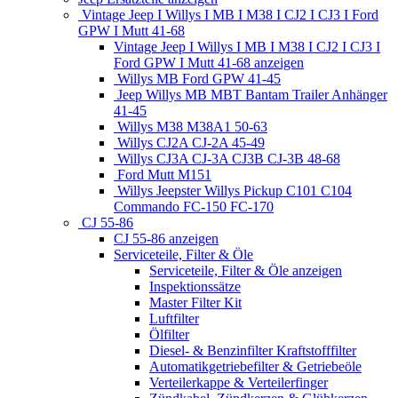
Vintage Jeep I Willys I MB I M38 I CJ2 I CJ3 I Ford
GPW I Mutt 41-68
Vintage Jeep I Willys I MB I M38 I CJ2 I CJ3 I
Ford GPW I Mutt 41-68 anzeigen
Willys MB Ford GPW 41-45
Jeep Willys MB MBT Bantam Trailer Anhänger
41-45
Willys M38 M38A1 50-63
Willys CJ2A CJ-2A 45-49
Willys CJ3A CJ-3A CJ3B CJ-3B 48-68
Ford Mutt M151
Willys Jeepster Willys Pickup C101 C104
Commando FC-150 FC-170
CJ 55-86
CJ 55-86 anzeigen
Serviceteile, Filter & Öle
Serviceteile, Filter & Öle anzeigen
Inspektionssätze
Master Filter Kit
Luftfilter
Ölfilter
Diesel- & Benzinfilter Kraftstofffilter
Automatikgetriebefilter & Getriebeöle
Verteilerkappe & Verteilerfinger