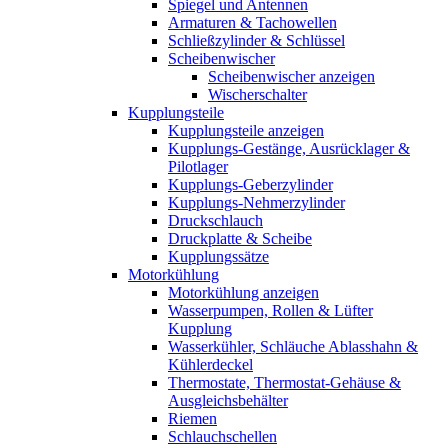
Spiegel und Antennen
Armaturen & Tachowellen
Schließzylinder & Schlüssel
Scheibenwischer
Scheibenwischer anzeigen
Wischerschalter
Kupplungsteile
Kupplungsteile anzeigen
Kupplungs-Gestänge, Ausrücklager &
Pilotlager
Kupplungs-Geberzylinder
Kupplungs-Nehmerzylinder
Druckschlauch
Druckplatte & Scheibe
Kupplungssätze
Motorkühlung
Motorkühlung anzeigen
Wasserpumpen, Rollen & Lüfter
Kupplung
Wasserkühler, Schläuche Ablasshahn &
Kühlerdeckel
Thermostate, Thermostat-Gehäuse &
Ausgleichsbehälter
Riemen
Schlauchschellen