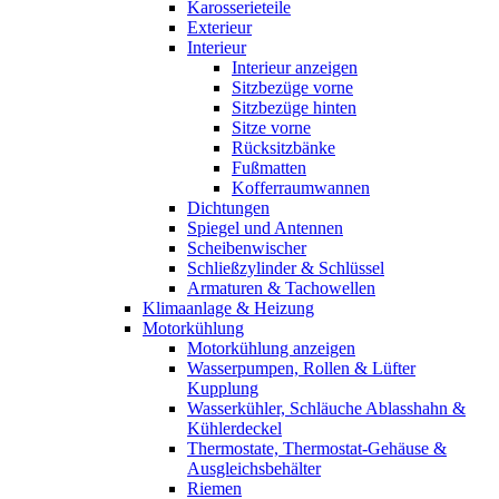
Karosserieteile
Exterieur
Interieur
Interieur anzeigen
Sitzbezüge vorne
Sitzbezüge hinten
Sitze vorne
Rücksitzbänke
Fußmatten
Kofferraumwannen
Dichtungen
Spiegel und Antennen
Scheibenwischer
Schließzylinder & Schlüssel
Armaturen & Tachowellen
Klimaanlage & Heizung
Motorkühlung
Motorkühlung anzeigen
Wasserpumpen, Rollen & Lüfter
Kupplung
Wasserkühler, Schläuche Ablasshahn &
Kühlerdeckel
Thermostate, Thermostat-Gehäuse &
Ausgleichsbehälter
Riemen