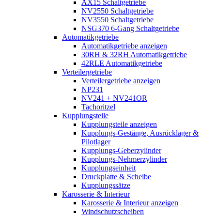
AX15 Schaltgetriebe
NV2550 Schaltgetriebe
NV3550 Schaltgetriebe
NSG370 6-Gang Schaltgetriebe
Automatikgetriebe
Automatikgetriebe anzeigen
30RH & 32RH Automatikgetriebe
42RLE Automatikgetriebe
Verteilergetriebe
Verteilergetriebe anzeigen
NP231
NV241 + NV241OR
Tachoritzel
Kupplungsteile
Kupplungsteile anzeigen
Kupplungs-Gestänge, Ausrücklager &
Pilotlager
Kupplungs-Geberzylinder
Kupplungs-Nehmerzylinder
Kupplungseinheit
Druckplatte & Scheibe
Kupplungssätze
Karosserie & Interieur
Karosserie & Interieur anzeigen
Windschutzscheiben