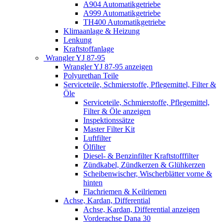
A904 Automatikgetriebe
A999 Automatikgetriebe
TH400 Automatikgetriebe
Klimaanlage & Heizung
Lenkung
Kraftstoffanlage
Wrangler YJ 87-95
Wrangler YJ 87-95 anzeigen
Polyurethan Teile
Serviceteile, Schmierstoffe, Pflegemittel, Filter &
Öle
Serviceteile, Schmierstoffe, Pflegemittel,
Filter & Öle anzeigen
Inspektionssätze
Master Filter Kit
Luftfilter
Ölfilter
Diesel- & Benzinfilter Kraftstofffilter
Zündkabel, Zündkerzen & Glühkerzen
Scheibenwischer, Wischerblätter vorne &
hinten
Flachriemen & Keilriemen
Achse, Kardan, Differential
Achse, Kardan, Differential anzeigen
Vorderachse Dana 30