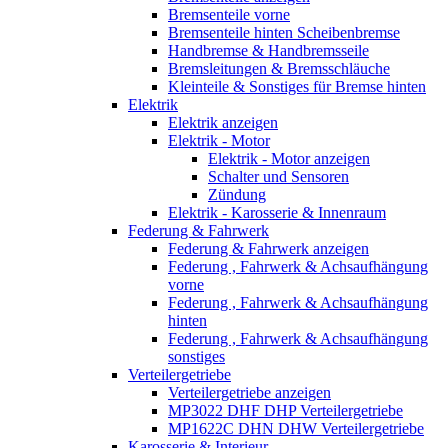
Bremsenteile vorne
Bremsenteile hinten Scheibenbremse
Handbremse & Handbremsseile
Bremsleitungen & Bremsschläuche
Kleinteile & Sonstiges für Bremse hinten
Elektrik
Elektrik anzeigen
Elektrik - Motor
Elektrik - Motor anzeigen
Schalter und Sensoren
Zündung
Elektrik - Karosserie & Innenraum
Federung & Fahrwerk
Federung & Fahrwerk anzeigen
Federung , Fahrwerk & Achsaufhängung
vorne
Federung , Fahrwerk & Achsaufhängung
hinten
Federung , Fahrwerk & Achsaufhängung
sonstiges
Verteilergetriebe
Verteilergetriebe anzeigen
MP3022 DHF DHP Verteilergetriebe
MP1622C DHN DHW Verteilergetriebe
Karosserie & Interieur