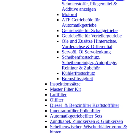
Schmierstoffe, Pflegemittel &
Additive anzeigen
Motoröl
ATF Getriebeöle für
Automatikgetriebe
Getriebeöle für Schaltgetriebe
Getriebeöle für Verteilergetriebe
Öle und Zusätze Hinterachse,
Vorderachse & Differential
Servoöl, Öl Servolenkung
Scheibenfrostschutz,
Scheibenreiniger, Autopflege,
Reiniger & Zubehör
Kühlerfrostschutz
Bremsflüssigkeit
Inspektionssätze
Master Filter Kit
Luftfilter
Ölfilter
Diesel- & Benzinfilter Kraftstofffilter
Innenraumfilter Pollenfilter
Automatikgetriebefilter Sets
Zündkabel, Zündkerzen & Glühkerzen
Scheibenwischer, Wischerblätter vorne &
hinten