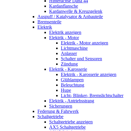
Hinterachse Dana 44
Kardanflansche
Kardanwelle & Kreuzgelenk
Auspuff / Katalysator & Anbauteile
Bremsenteile
Elektrik
Elektrik anzeigen
Elektrik - Motor
Elektrik - Motor anzeigen
Lichtmaschine
Anlasser
Schalter und Sensoren
Zündung
Elektrik - Karosserie
Elektrik - Karosserie anzeigen
Glühlampen
Beleuchtung
Hupe
Licht- Blinker- Bremslichtschalter
Elektrik - Antriebsstrang
Sicherungen
Federung & Fahrwerk
Schaltgetriebe
Schaltgetriebe anzeigen
AX5 Schaltgetriebe