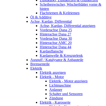
Zündkabel, Zündkerzen & Glühkerzen
Scheibenwischer, Wischerblätter vorne &
hinten
Flachriemen & Keilriemen
Öl & Additive
Achse, Kardan, Differential
Achse, Kardan, Differential anzeigen
Vorderachse Dana 25
Hinterachse Dana 27
Vorderachse Dana 30
Hinterachse AMC 20
Hinterachse Dana 44
Kardanflansche
Kardanwelle & Kreuzgelenk
Auspuff / Katalysator & Anbauteile
Bremsenteile
Elektrik
Elektrik anzeigen
Elektrik - Motor
Elektrik - Motor anzeigen
Lichtmaschine
Anlasser
Schalter und Sensoren
Zündung
Elektrik - Karosserie