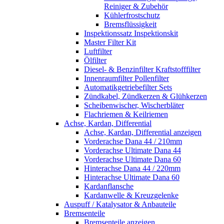
Reiniger & Zubehör
Kühlerfrostschutz
Bremsflüssigkeit
Inspektionssatz Inspektionskit
Master Filter Kit
Luftfilter
Ölfilter
Diesel- & Benzinfilter Kraftstofffilter
Innenraumfilter Pollenfilter
Automatikgetriebefilter Sets
Zündkabel, Zündkerzen & Glühkerzen
Scheibenwischer, Wischerbläter
Flachriemen & Keilriemen
Achse, Kardan, Differential
Achse, Kardan, Differential anzeigen
Vorderachse Dana 44 / 210mm
Vorderachse Ultimate Dana 44
Vorderachse Ultimate Dana 60
Hinterachse Dana 44 / 220mm
Hinterachse Ultimate Dana 60
Kardanflansche
Kardanwelle & Kreuzgelenke
Auspuff / Katalysator & Anbauteile
Bremsenteile
Bremsenteile anzeigen