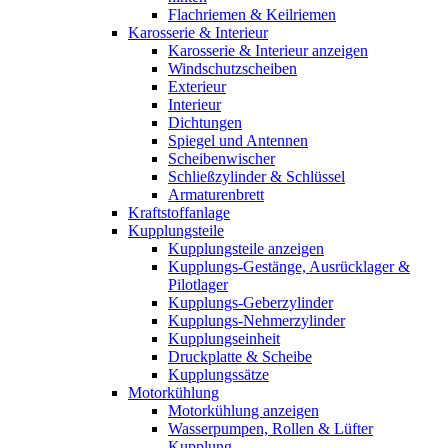
Flachriemen & Keilriemen
Karosserie & Interieur
Karosserie & Interieur anzeigen
Windschutzscheiben
Exterieur
Interieur
Dichtungen
Spiegel und Antennen
Scheibenwischer
Schließzylinder & Schlüssel
Armaturenbrett
Kraftstoffanlage
Kupplungsteile
Kupplungsteile anzeigen
Kupplungs-Gestänge, Ausrücklager &
Pilotlager
Kupplungs-Geberzylinder
Kupplungs-Nehmerzylinder
Kupplungseinheit
Druckplatte & Scheibe
Kupplungssätze
Motorkühlung
Motorkühlung anzeigen
Wasserpumpen, Rollen & Lüfter
Kupplung