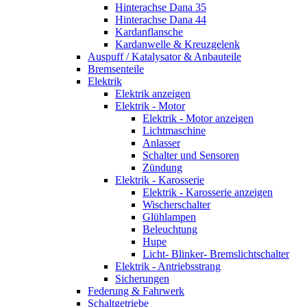
Hinterachse Dana 35
Hinterachse Dana 44
Kardanflansche
Kardanwelle & Kreuzgelenk
Auspuff / Katalysator & Anbauteile
Bremsenteile
Elektrik
Elektrik anzeigen
Elektrik - Motor
Elektrik - Motor anzeigen
Lichtmaschine
Anlasser
Schalter und Sensoren
Zündung
Elektrik - Karosserie
Elektrik - Karosserie anzeigen
Wischerschalter
Glühlampen
Beleuchtung
Hupe
Licht- Blinker- Bremslichtschalter
Elektrik - Antriebsstrang
Sicherungen
Federung & Fahrwerk
Schaltgetriebe