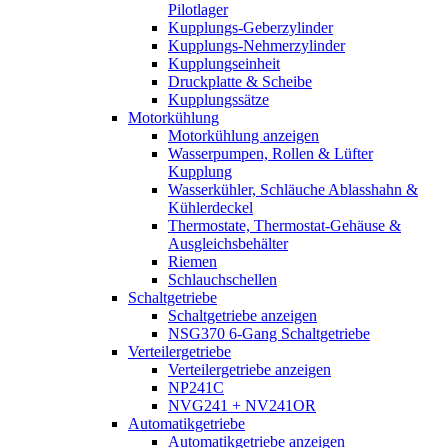
Pilotlager
Kupplungs-Geberzylinder
Kupplungs-Nehmerzylinder
Kupplungseinheit
Druckplatte & Scheibe
Kupplungssätze
Motorkühlung
Motorkühlung anzeigen
Wasserpumpen, Rollen & Lüfter
Kupplung
Wasserkühler, Schläuche Ablasshahn &
Kühlerdeckel
Thermostate, Thermostat-Gehäuse &
Ausgleichsbehälter
Riemen
Schlauchschellen
Schaltgetriebe
Schaltgetriebe anzeigen
NSG370 6-Gang Schaltgetriebe
Verteilergetriebe
Verteilergetriebe anzeigen
NP241C
NVG241 + NV241OR
Automatikgetriebe
Automatikgetriebe anzeigen