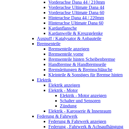
Vorderachse Dana 44 / 210mm
Vorderachse Ultimate Dana 44
Vorderachse Ultimate Dana 60
Hinterachse Dana 44 / 220mm
Hinterachse Ultimate Dana 60
Kardanflansche
Kardanwelle & Kreuzgelenke
Auspuff / Katalysator & Anbauteile
Bremsenteile
Bremsenteile anzeigen
Bremsenteile vorne
Bremsenteile hinten Scheibenbremse
Handbremse & Handbremsseile
Bremsleitungen & Bremsschläuche
Kleinteile & Sonstiges für Bremse hinten
Elektrik
Elektrik anzeigen
Elektrik - Motor
Elektrik - Motor anzeigen
Schalter und Sensoren
Zündung
Elektrik - Karosserie & Innenraum
Federung & Fahrwerk
Federung & Fahrwerk anzeigen
Federung , Fahrwerk & Achsaufhängung