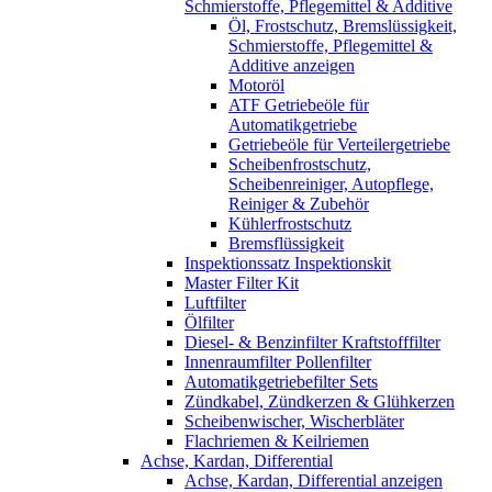
Schmierstoffe, Pflegemittel & Additive
Öl, Frostschutz, Bremslüssigkeit,
Schmierstoffe, Pflegemittel &
Additive anzeigen
Motoröl
ATF Getriebeöle für
Automatikgetriebe
Getriebeöle für Verteilergetriebe
Scheibenfrostschutz,
Scheibenreiniger, Autopflege,
Reiniger & Zubehör
Kühlerfrostschutz
Bremsflüssigkeit
Inspektionssatz Inspektionskit
Master Filter Kit
Luftfilter
Ölfilter
Diesel- & Benzinfilter Kraftstofffilter
Innenraumfilter Pollenfilter
Automatikgetriebefilter Sets
Zündkabel, Zündkerzen & Glühkerzen
Scheibenwischer, Wischerbläter
Flachriemen & Keilriemen
Achse, Kardan, Differential
Achse, Kardan, Differential anzeigen