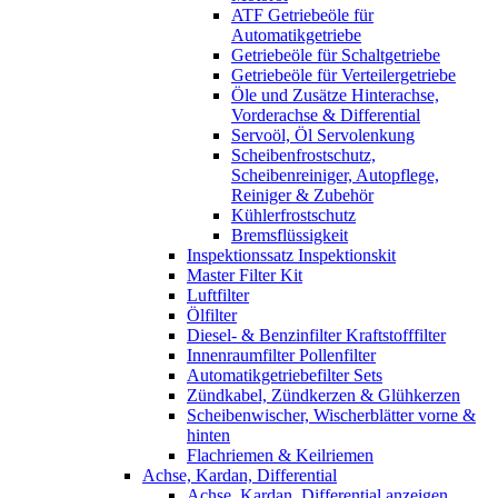
ATF Getriebeöle für
Automatikgetriebe
Getriebeöle für Schaltgetriebe
Getriebeöle für Verteilergetriebe
Öle und Zusätze Hinterachse,
Vorderachse & Differential
Servoöl, Öl Servolenkung
Scheibenfrostschutz,
Scheibenreiniger, Autopflege,
Reiniger & Zubehör
Kühlerfrostschutz
Bremsflüssigkeit
Inspektionssatz Inspektionskit
Master Filter Kit
Luftfilter
Ölfilter
Diesel- & Benzinfilter Kraftstofffilter
Innenraumfilter Pollenfilter
Automatikgetriebefilter Sets
Zündkabel, Zündkerzen & Glühkerzen
Scheibenwischer, Wischerblätter vorne &
hinten
Flachriemen & Keilriemen
Achse, Kardan, Differential
Achse, Kardan, Differential anzeigen