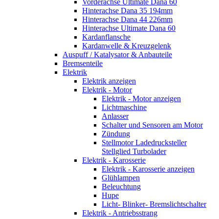
Vorderachse Ultimate Dana 60
Hinterachse Dana 35 194mm
Hinterachse Dana 44 226mm
Hinterachse Ultimate Dana 60
Kardanflansche
Kardanwelle & Kreuzgelenk
Auspuff / Katalysator & Anbauteile
Bremsenteile
Elektrik
Elektrik anzeigen
Elektrik - Motor
Elektrik - Motor anzeigen
Lichtmaschine
Anlasser
Schalter und Sensoren am Motor
Zündung
Stellmotor Ladedrucksteller
Stellglied Turbolader
Elektrik - Karosserie
Elektrik - Karosserie anzeigen
Glühlampen
Beleuchtung
Hupe
Licht- Blinker- Bremslichtschalter
Elektrik - Antriebsstrang