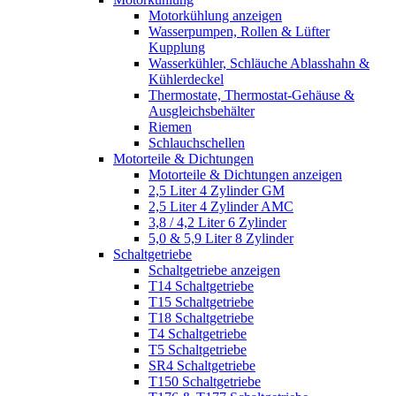
Motorkühlung anzeigen
Wasserpumpen, Rollen & Lüfter
Kupplung
Wasserkühler, Schläuche Ablasshahn &
Kühlerdeckel
Thermostate, Thermostat-Gehäuse &
Ausgleichsbehälter
Riemen
Schlauchschellen
Motorteile & Dichtungen
Motorteile & Dichtungen anzeigen
2,5 Liter 4 Zylinder GM
2,5 Liter 4 Zylinder AMC
3,8 / 4,2 Liter 6 Zylinder
5,0 & 5,9 Liter 8 Zylinder
Schaltgetriebe
Schaltgetriebe anzeigen
T14 Schaltgetriebe
T15 Schaltgetriebe
T18 Schaltgetriebe
T4 Schaltgetriebe
T5 Schaltgetriebe
SR4 Schaltgetriebe
T150 Schaltgetriebe