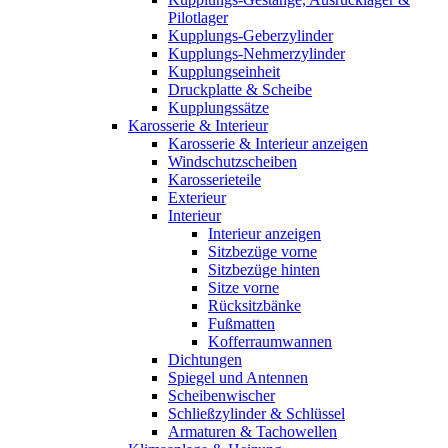
Pilotlager
Kupplungs-Geberzylinder
Kupplungs-Nehmerzylinder
Kupplungseinheit
Druckplatte & Scheibe
Kupplungssätze
Karosserie & Interieur
Karosserie & Interieur anzeigen
Windschutzscheiben
Karosserieteile
Exterieur
Interieur
Interieur anzeigen
Sitzbezüge vorne
Sitzbezüge hinten
Sitze vorne
Rücksitzbänke
Fußmatten
Kofferraumwannen
Dichtungen
Spiegel und Antennen
Scheibenwischer
Schließzylinder & Schlüssel
Armaturen & Tachowellen