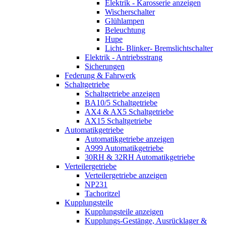
Elektrik - Karosserie anzeigen
Wischerschalter
Glühlampen
Beleuchtung
Hupe
Licht- Blinker- Bremslichtschalter
Elektrik - Antriebsstrang
Sicherungen
Federung & Fahrwerk
Schaltgetriebe
Schaltgetriebe anzeigen
BA10/5 Schaltgetriebe
AX4 & AX5 Schaltgetriebe
AX15 Schaltgetriebe
Automatikgetriebe
Automatikgetriebe anzeigen
A999 Automatikgetriebe
30RH & 32RH Automatikgetriebe
Verteilergetriebe
Verteilergetriebe anzeigen
NP231
Tachoritzel
Kupplungsteile
Kupplungsteile anzeigen
Kupplungs-Gestänge, Ausrücklager &