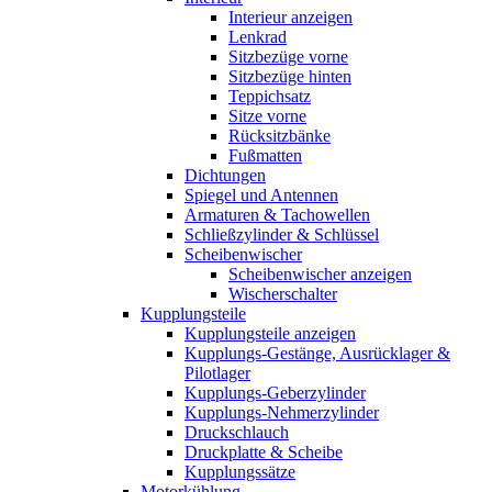
Interieur anzeigen
Lenkrad
Sitzbezüge vorne
Sitzbezüge hinten
Teppichsatz
Sitze vorne
Rücksitzbänke
Fußmatten
Dichtungen
Spiegel und Antennen
Armaturen & Tachowellen
Schließzylinder & Schlüssel
Scheibenwischer
Scheibenwischer anzeigen
Wischerschalter
Kupplungsteile
Kupplungsteile anzeigen
Kupplungs-Gestänge, Ausrücklager &
Pilotlager
Kupplungs-Geberzylinder
Kupplungs-Nehmerzylinder
Druckschlauch
Druckplatte & Scheibe
Kupplungssätze
Motorkühlung