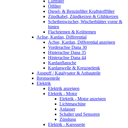
Luftfilter
Ölfilter
Diesel- & Benzinfilter Kraftstofffilter
Zündkabel, Zündkerzen & Glühkerzen
Scheibenwischer, Wischerblätter vorne &
hinten
Flachriemen & Keilriemen
Achse, Kardan, Differential
Achse, Kardan, Differential anzeigen
Vorderachse Dana 30
Hinterachse Dana 35
Hinterachse Dana 44
Kardanflansche
Kardanwelle & Kreuzgelenk
Auspuff / Katalysator & Anbauteile
Bremsenteile
Elektrik
Elektrik anzeigen
Elektrik - Motor
Elektrik - Motor anzeigen
Lichtmaschine
Anlasser
Schalter und Sensoren
Zündung
Elektrik - Karosserie