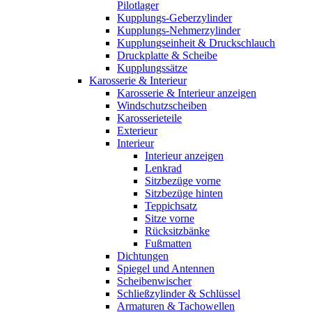
Pilotlager
Kupplungs-Geberzylinder
Kupplungs-Nehmerzylinder
Kupplungseinheit & Druckschlauch
Druckplatte & Scheibe
Kupplungssätze
Karosserie & Interieur
Karosserie & Interieur anzeigen
Windschutzscheiben
Karosserieteile
Exterieur
Interieur
Interieur anzeigen
Lenkrad
Sitzbezüge vorne
Sitzbezüge hinten
Teppichsatz
Sitze vorne
Rücksitzbänke
Fußmatten
Dichtungen
Spiegel und Antennen
Scheibenwischer
Schließzylinder & Schlüssel
Armaturen & Tachowellen