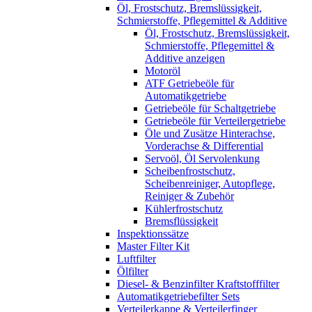
Öl, Frostschutz, Bremslüssigkeit,
Schmierstoffe, Pflegemittel & Additive
Öl, Frostschutz, Bremslüssigkeit,
Schmierstoffe, Pflegemittel &
Additive anzeigen
Motoröl
ATF Getriebeöle für
Automatikgetriebe
Getriebeöle für Schaltgetriebe
Getriebeöle für Verteilergetriebe
Öle und Zusätze Hinterachse,
Vorderachse & Differential
Servoöl, Öl Servolenkung
Scheibenfrostschutz,
Scheibenreiniger, Autopflege,
Reiniger & Zubehör
Kühlerfrostschutz
Bremsflüssigkeit
Inspektionssätze
Master Filter Kit
Luftfilter
Ölfilter
Diesel- & Benzinfilter Kraftstofffilter
Automatikgetriebefilter Sets
Verteilerkappe & Verteilerfinger