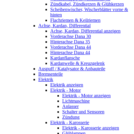
Zündkabel, Zündkerzen & Glühkerzen
Scheibenwischer, Wischerblätter vorne &
hinten
Flachriemen & Keilriemen
Achse, Kardan, Differential
Achse, Kardan, Differential anzeigen
Vorderachse Dana 30
Hinterachse Dana 35
Vorderachse Dana 44
Hinterachse Dana 44
Kardanflansche
Kardanwelle & Kreuzgelenk
Auspuff / Katalysator & Anbauteile
Bremsenteile
Elektrik
Elektrik anzeigen
Elektrik - Motor
Elektrik - Motor anzeigen
Lichtmaschine
Anlasser
Schalter und Sensoren
Zündung
Elektrik - Karosserie
Elektrik - Karosserie anzeigen
Glühlampen