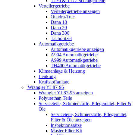
T176 & T177 Schaltgetriebe
Verteilergetriebe
Verteilergetriebe anzeigen
Quadra-Trac
Dana 18
Dana 20
Dana 300
Tachoritzel
Automatikgetriebe
Automatikgetriebe anzeigen
A904 Automatikgetriebe
A999 Automatikgetriebe
TH400 Automatikgetriebe
Klimaanlage & Heizung
Lenkung
Kraftstoffanlage
Wrangler YJ 87-95
Wrangler YJ 87-95 anzeigen
Polyurethan Teile
Serviceteile, Schmierstoffe, Pflegemittel, Filter &
Öle
Serviceteile, Schmierstoffe, Pflegemittel,
Filter & Öle anzeigen
Inspektionssätze
Master Filter Kit