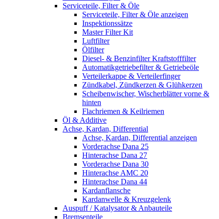
Serviceteile, Filter & Öle
Serviceteile, Filter & Öle anzeigen
Inspektionssätze
Master Filter Kit
Luftfilter
Ölfilter
Diesel- & Benzinfilter Kraftstofffilter
Automatikgetriebefilter & Getriebeöle
Verteilerkappe & Verteilerfinger
Zündkabel, Zündkerzen & Glühkerzen
Scheibenwischer, Wischerblätter vorne &
hinten
Flachriemen & Keilriemen
Öl & Additive
Achse, Kardan, Differential
Achse, Kardan, Differential anzeigen
Vorderachse Dana 25
Hinterachse Dana 27
Vorderachse Dana 30
Hinterachse AMC 20
Hinterachse Dana 44
Kardanflansche
Kardanwelle & Kreuzgelenk
Auspuff / Katalysator & Anbauteile
Bremsenteile