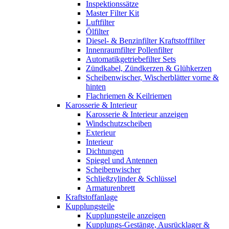
Inspektionssätze
Master Filter Kit
Luftfilter
Ölfilter
Diesel- & Benzinfilter Kraftstofffilter
Innenraumfilter Pollenfilter
Automatikgetriebefilter Sets
Zündkabel, Zündkerzen & Glühkerzen
Scheibenwischer, Wischerblätter vorne &
hinten
Flachriemen & Keilriemen
Karosserie & Interieur
Karosserie & Interieur anzeigen
Windschutzscheiben
Exterieur
Interieur
Dichtungen
Spiegel und Antennen
Scheibenwischer
Schließzylinder & Schlüssel
Armaturenbrett
Kraftstoffanlage
Kupplungsteile
Kupplungsteile anzeigen
Kupplungs-Gestänge, Ausrücklager &