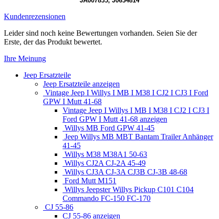
JA007835, J0634814
Kundenrezensionen
Leider sind noch keine Bewertungen vorhanden. Seien Sie der
Erste, der das Produkt bewertet.
Ihre Meinung
Jeep Ersatzteile
Jeep Ersatzteile anzeigen
Vintage Jeep I Willys I MB I M38 I CJ2 I CJ3 I Ford
GPW I Mutt 41-68
Vintage Jeep I Willys I MB I M38 I CJ2 I CJ3 I
Ford GPW I Mutt 41-68 anzeigen
Willys MB Ford GPW 41-45
Jeep Willys MB MBT Bantam Trailer Anhänger
41-45
Willys M38 M38A1 50-63
Willys CJ2A CJ-2A 45-49
Willys CJ3A CJ-3A CJ3B CJ-3B 48-68
Ford Mutt M151
Willys Jeepster Willys Pickup C101 C104
Commando FC-150 FC-170
CJ 55-86
CJ 55-86 anzeigen