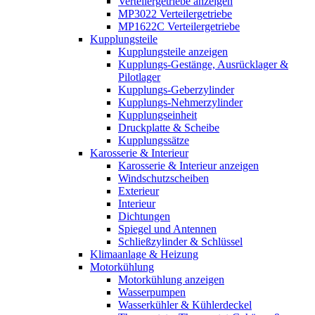
Verteilergetriebe anzeigen
MP3022 Verteilergetriebe
MP1622C Verteilergetriebe
Kupplungsteile
Kupplungsteile anzeigen
Kupplungs-Gestänge, Ausrücklager &
Pilotlager
Kupplungs-Geberzylinder
Kupplungs-Nehmerzylinder
Kupplungseinheit
Druckplatte & Scheibe
Kupplungssätze
Karosserie & Interieur
Karosserie & Interieur anzeigen
Windschutzscheiben
Exterieur
Interieur
Dichtungen
Spiegel und Antennen
Schließzylinder & Schlüssel
Klimaanlage & Heizung
Motorkühlung
Motorkühlung anzeigen
Wasserpumpen
Wasserkühler & Kühlerdeckel