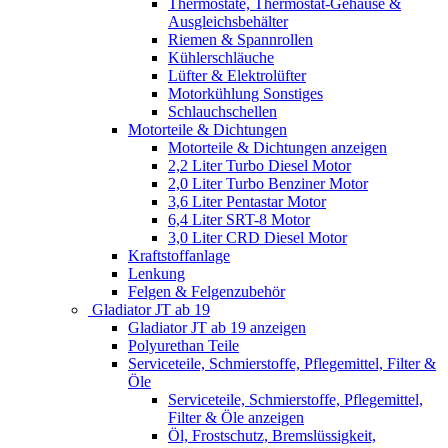
Thermostate, Thermostat-Gehäuse &
Ausgleichsbehälter
Riemen & Spannrollen
Kühlerschläuche
Lüfter & Elektrolüfter
Motorkühlung Sonstiges
Schlauchschellen
Motorteile & Dichtungen
Motorteile & Dichtungen anzeigen
2,2 Liter Turbo Diesel Motor
2,0 Liter Turbo Benziner Motor
3,6 Liter Pentastar Motor
6,4 Liter SRT-8 Motor
3,0 Liter CRD Diesel Motor
Kraftstoffanlage
Lenkung
Felgen & Felgenzubehör
Gladiator JT ab 19
Gladiator JT ab 19 anzeigen
Polyurethan Teile
Serviceteile, Schmierstoffe, Pflegemittel, Filter &
Öle
Serviceteile, Schmierstoffe, Pflegemittel,
Filter & Öle anzeigen
Öl, Frostschutz, Bremslüssigkeit,