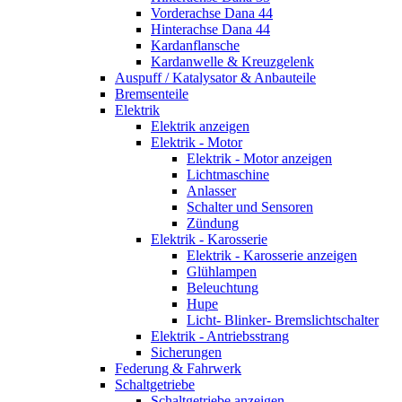
Vorderachse Dana 44
Hinterachse Dana 44
Kardanflansche
Kardanwelle & Kreuzgelenk
Auspuff / Katalysator & Anbauteile
Bremsenteile
Elektrik
Elektrik anzeigen
Elektrik - Motor
Elektrik - Motor anzeigen
Lichtmaschine
Anlasser
Schalter und Sensoren
Zündung
Elektrik - Karosserie
Elektrik - Karosserie anzeigen
Glühlampen
Beleuchtung
Hupe
Licht- Blinker- Bremslichtschalter
Elektrik - Antriebsstrang
Sicherungen
Federung & Fahrwerk
Schaltgetriebe
Schaltgetriebe anzeigen