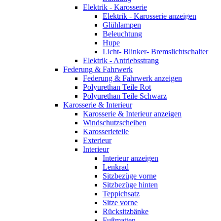
Elektrik - Karosserie
Elektrik - Karosserie anzeigen
Glühlampen
Beleuchtung
Hupe
Licht- Blinker- Bremslichtschalter
Elektrik - Antriebsstrang
Federung & Fahrwerk
Federung & Fahrwerk anzeigen
Polyurethan Teile Rot
Polyurethan Teile Schwarz
Karosserie & Interieur
Karosserie & Interieur anzeigen
Windschutzscheiben
Karosserieteile
Exterieur
Interieur
Interieur anzeigen
Lenkrad
Sitzbezüge vorne
Sitzbezüge hinten
Teppichsatz
Sitze vorne
Rücksitzbänke
Fußmatten