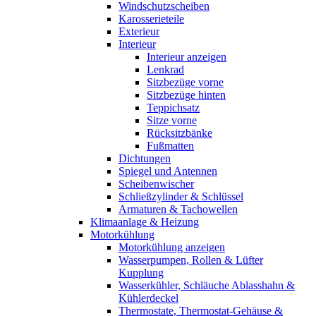
Windschutzscheiben
Karosserieteile
Exterieur
Interieur
Interieur anzeigen
Lenkrad
Sitzbezüge vorne
Sitzbezüge hinten
Teppichsatz
Sitze vorne
Rücksitzbänke
Fußmatten
Dichtungen
Spiegel und Antennen
Scheibenwischer
Schließzylinder & Schlüssel
Armaturen & Tachowellen
Klimaanlage & Heizung
Motorkühlung
Motorkühlung anzeigen
Wasserpumpen, Rollen & Lüfter
Kupplung
Wasserkühler, Schläuche Ablasshahn &
Kühlerdeckel
Thermostate, Thermostat-Gehäuse &