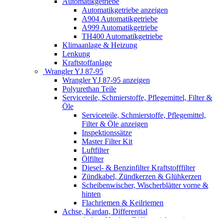
Automatikgetriebe
Automatikgetriebe anzeigen
A904 Automatikgetriebe
A999 Automatikgetriebe
TH400 Automatikgetriebe
Klimaanlage & Heizung
Lenkung
Kraftstoffanlage
Wrangler YJ 87-95
Wrangler YJ 87-95 anzeigen
Polyurethan Teile
Serviceteile, Schmierstoffe, Pflegemittel, Filter &
Öle
Serviceteile, Schmierstoffe, Pflegemittel,
Filter & Öle anzeigen
Inspektionssätze
Master Filter Kit
Luftfilter
Ölfilter
Diesel- & Benzinfilter Kraftstofffilter
Zündkabel, Zündkerzen & Glühkerzen
Scheibenwischer, Wischerblätter vorne &
hinten
Flachriemen & Keilriemen
Achse, Kardan, Differential