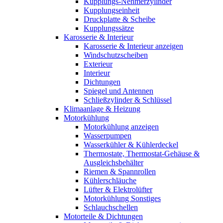
Kupplungs-Nehmerzylinder
Kupplungseinheit
Druckplatte & Scheibe
Kupplungssätze
Karosserie & Interieur
Karosserie & Interieur anzeigen
Windschutzscheiben
Exterieur
Interieur
Dichtungen
Spiegel und Antennen
Schließzylinder & Schlüssel
Klimaanlage & Heizung
Motorkühlung
Motorkühlung anzeigen
Wasserpumpen
Wasserkühler & Kühlerdeckel
Thermostate, Thermostat-Gehäuse &
Ausgleichsbehälter
Riemen & Spannrollen
Kühlerschläuche
Lüfter & Elektrolüfter
Motorkühlung Sonstiges
Schlauchschellen
Motorteile & Dichtungen