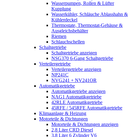
Wasserpumpen, Rollen & Lüfter
Kupplung
Wasserkühler, Schläuche Ablasshahn &
Kühlerdeckel
Thermostate, Thermostat-Gehäuse &
Ausgleichsbehälter
Riemen
Schlauchschellen
Schaltgetriebe
Schaltgetriebe anzeigen
NSG370 6-Gang Schaltgetriebe
Verteilergetriebe
Verteilergetriebe anzeigen
NP241C
NVG241 + NV241OR
Automatikgetriebe
Automatikgetriebe anzeigen
NAG1 Automatikgetriebe
42RLE Automatikgetriebe
45RFE / 545RFE Automatikgetriebe
Klimaanlage & Heizung
Motorteile & Dichtungen
Motorteile & Dichtungen anzeigen
2,8 Liter CRD Diesel
3,8 Liter 6 Zylinder V6