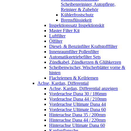
Scheibenreiniger, Autopflege,
Reiniger & Zubehör
Kühlerfrostschutz
Bremsflüssigkeit
Inspektionssatz Inspektionskit
Master Filter Kit
Luftfilter
Ölfilter
Diesel- & Benzinfilter Kraftstofffilter
Innenraumfilter Pollenfilter
Automatikgetriebefilter Sets
Zündkabel, Zündkerzen & Glühkerzen
Scheibenwischer, Wischerblätter vorne &
hinten
Flachriemen & Keilriemen
Achse, Kardan, Differential
Achse, Kardan, Differential anzeigen
Vorderachse Dana 30 / 186mm
Vorderachse Dana 44 / 210mm
Vorderachse Ultimate Dana 44
Vorderachse Ultimate Dana 60
Hinterachse Dana 35 / 200mm
Hinterachse Dana 44 / 220mm
Hinterachse Ultimate Dana 60
Kardanflansche