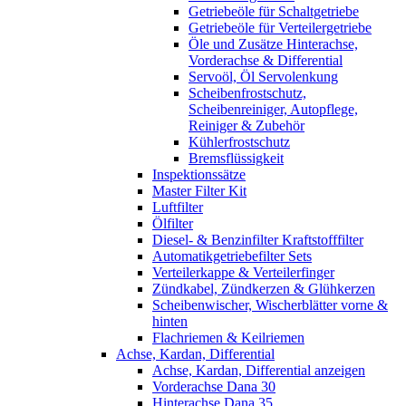
Getriebeöle für Schaltgetriebe
Getriebeöle für Verteilergetriebe
Öle und Zusätze Hinterachse,
Vorderachse & Differential
Servoöl, Öl Servolenkung
Scheibenfrostschutz,
Scheibenreiniger, Autopflege,
Reiniger & Zubehör
Kühlerfrostschutz
Bremsflüssigkeit
Inspektionssätze
Master Filter Kit
Luftfilter
Ölfilter
Diesel- & Benzinfilter Kraftstofffilter
Automatikgetriebefilter Sets
Verteilerkappe & Verteilerfinger
Zündkabel, Zündkerzen & Glühkerzen
Scheibenwischer, Wischerblätter vorne &
hinten
Flachriemen & Keilriemen
Achse, Kardan, Differential
Achse, Kardan, Differential anzeigen
Vorderachse Dana 30
Hinterachse Dana 35