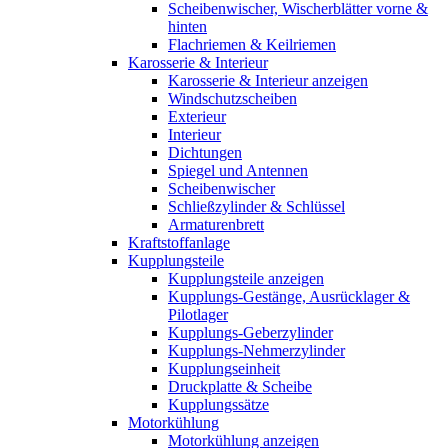
Scheibenwischer, Wischerblätter vorne &
hinten
Flachriemen & Keilriemen
Karosserie & Interieur
Karosserie & Interieur anzeigen
Windschutzscheiben
Exterieur
Interieur
Dichtungen
Spiegel und Antennen
Scheibenwischer
Schließzylinder & Schlüssel
Armaturenbrett
Kraftstoffanlage
Kupplungsteile
Kupplungsteile anzeigen
Kupplungs-Gestänge, Ausrücklager &
Pilotlager
Kupplungs-Geberzylinder
Kupplungs-Nehmerzylinder
Kupplungseinheit
Druckplatte & Scheibe
Kupplungssätze
Motorkühlung
Motorkühlung anzeigen