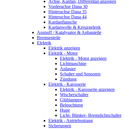
Achse, Kardan, Differential anzeigen
Vorderachse Dana 30
Hinterachse Dana 35
Hinterachse Dana 44
Kardanflansche
Kardanwelle & Kreuzgelenk
Auspuff / Katalysator & Anbauteile
Bremsenteile
Elektrik
Elektrik anzeigen
Elektrik - Motor
Elektrik - Motor anzeigen
Lichtmaschine
Anlasser
Schalter und Sensoren
Zündung
Elektrik - Karosserie
Elektrik - Karosserie anzeigen
Wischerschalter
Glühlampen
Beleuchtung
Hupe
Licht- Blinker- Bremslichtschalter
Elektrik - Antriebsstrang
Sicherungen