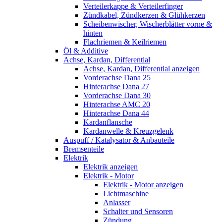
Verteilerkappe & Verteilerfinger
Zündkabel, Zündkerzen & Glühkerzen
Scheibenwischer, Wischerblätter vorne &
hinten
Flachriemen & Keilriemen
Öl & Additive
Achse, Kardan, Differential
Achse, Kardan, Differential anzeigen
Vorderachse Dana 25
Hinterachse Dana 27
Vorderachse Dana 30
Hinterachse AMC 20
Hinterachse Dana 44
Kardanflansche
Kardanwelle & Kreuzgelenk
Auspuff / Katalysator & Anbauteile
Bremsenteile
Elektrik
Elektrik anzeigen
Elektrik - Motor
Elektrik - Motor anzeigen
Lichtmaschine
Anlasser
Schalter und Sensoren
Zündung