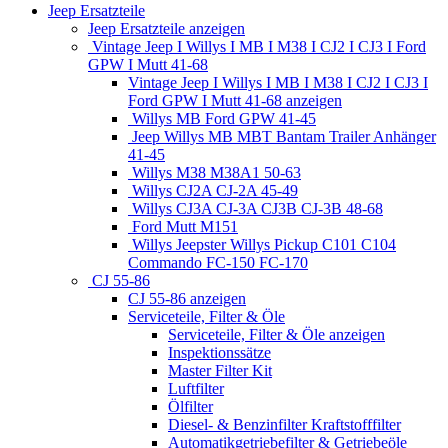
Jeep Ersatzteile
Jeep Ersatzteile anzeigen
Vintage Jeep I Willys I MB I M38 I CJ2 I CJ3 I Ford
GPW I Mutt 41-68
Vintage Jeep I Willys I MB I M38 I CJ2 I CJ3 I
Ford GPW I Mutt 41-68 anzeigen
Willys MB Ford GPW 41-45
Jeep Willys MB MBT Bantam Trailer Anhänger
41-45
Willys M38 M38A1 50-63
Willys CJ2A CJ-2A 45-49
Willys CJ3A CJ-3A CJ3B CJ-3B 48-68
Ford Mutt M151
Willys Jeepster Willys Pickup C101 C104
Commando FC-150 FC-170
CJ 55-86
CJ 55-86 anzeigen
Serviceteile, Filter & Öle
Serviceteile, Filter & Öle anzeigen
Inspektionssätze
Master Filter Kit
Luftfilter
Ölfilter
Diesel- & Benzinfilter Kraftstofffilter
Automatikgetriebefilter & Getriebeöle