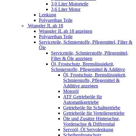
3,0 Liter Motorteile
3,6 Liter Motor
Lenkung
Polyurethan Teile
Wrangler JL ab 18
Wrangler JL ab 18 anzeigen
Polyurethan Teile
Serviceteile, Schmierstoffe, Pflegemittel, Filter &
Öle
Serviceteile, Schmierstoffe, Pflegemittel,
Filter & Öle anzeigen
Öl, Frostschutz, Bremslüssigkeit,
Schmierstoffe, Pflegemittel & Additive
Öl, Frostschutz, Bremslüssigkeit,
Schmierstoffe, Pflegemittel &
Additive anzeigen
Motoröl
ATF Getriebeöle für
Automatikgetriebe
Getriebeöle für Schaltgetriebe
Getriebeöle für Verteilergetriebe
Öle und Zusätze Hinterachse,
Vorderachse & Differential
Servoöl, Öl Servolenkung
Scheibenfrostschutz,