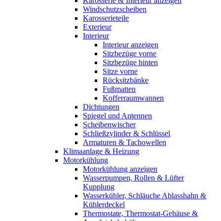
Karosserie & Interieur anzeigen
Windschutzscheiben
Karosserieteile
Exterieur
Interieur
Interieur anzeigen
Sitzbezüge vorne
Sitzbezüge hinten
Sitze vorne
Rücksitzbänke
Fußmatten
Kofferraumwannen
Dichtungen
Spiegel und Antennen
Scheibenwischer
Schließzylinder & Schlüssel
Armaturen & Tachowellen
Klimaanlage & Heizung
Motorkühlung
Motorkühlung anzeigen
Wasserpumpen, Rollen & Lüfter
Kupplung
Wasserkühler, Schläuche Ablasshahn &
Kühlerdeckel
Thermostate, Thermostat-Gehäuse &