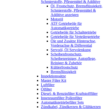
Schmierstoffe, Pflegemittel & Additive
Öl, Frostschutz, Bremsflüssigkeit,
Schmierstoffe, Pflegemittel &
Additive anzeigen
Motoröl
ATF Getriebeöle für
Automatikgetriebe
Getriebeöle für Schaltgetriebe
Getriebeöle für Verteilergetriebe
Öle und Zusätze Hinterachse,
Vorderachse & Differential
Servoöl, Öl Servolenkung
Scheibenfrostschutz,
Scheibenreiniger, Autopflege,
Reiniger & Zubehör
Kühlerfrostschutz
Bremsflüssigkeit
Inspektionssätze
Master Filter Kit
Luftfilter
Ölfilter
Diesel- & Benzinfilter Kraftstofffilter
Innenraumfilter Pollenfilter
Automatikgetriebefilter Sets
Zündkabel, Zündkerzen & Glühkerzen