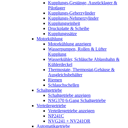
Kupplungs-Gestänge, Ausrücklager &
Pilotlager
Kupplungs-Geberzylinder
Kupplungs-Nehmerzylinder
Kupplungseinheit
Druckplatte & Scheibe
Kupplungssätze
Motorkühlung
Motorkühlung anzeigen
Wasserpumpen, Rollen & Lüfter
Kupplung
Wasserkühler, Schläuche Ablasshahn &
Kühlerdeckel
Thermostate, Thermostat-Gehäuse &
Ausgleichsbehälter
Riemen
Schlauchschellen
Schaltgetriebe
Schaltgetriebe anzeigen
NSG370 6-Gang Schaltgetriebe
Verteilergetriebe
Verteilergetriebe anzeigen
NP241C
NVG241 + NV241OR
Automatikgetriebe