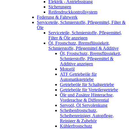
Elektrik - Antriebsstrang
Sicherungen
Reifendruckkontrollsystem
Federung & Fahrwerk
Serviceteile, Schmierstoffe, Pflegemittel, Filter &
Öle
Serviceteile, Schmierstoffe, Pflegemittel,
Filter & Öle anzeigen
Öl, Frostschutz, Bremsflüssigkeit,
Schmierstoffe, Pflegemittel & Additive
Öl, Frostschutz, Bremsflüssigkeit,
Schmierstoffe, Pflegemittel &
Additive anzeigen
Motoröl
ATF Getriebeöle für
Automatikgetriebe
Getriebeöle für Schaltgetriebe
Getriebeöle für Verteilergetriebe
Öle und Zusätze Hinterachse,
Vorderachse & Differential
Servoöl, Öl Servolenkung
Scheibenfrostschutz,
Scheibenreiniger, Autopflege,
Reiniger & Zubehör
Kühlerfrostschutz