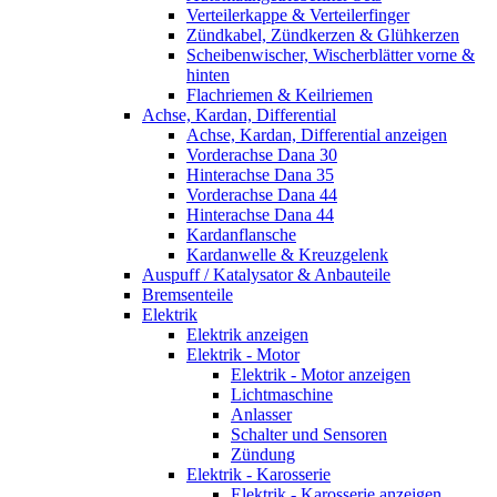
Verteilerkappe & Verteilerfinger
Zündkabel, Zündkerzen & Glühkerzen
Scheibenwischer, Wischerblätter vorne &
hinten
Flachriemen & Keilriemen
Achse, Kardan, Differential
Achse, Kardan, Differential anzeigen
Vorderachse Dana 30
Hinterachse Dana 35
Vorderachse Dana 44
Hinterachse Dana 44
Kardanflansche
Kardanwelle & Kreuzgelenk
Auspuff / Katalysator & Anbauteile
Bremsenteile
Elektrik
Elektrik anzeigen
Elektrik - Motor
Elektrik - Motor anzeigen
Lichtmaschine
Anlasser
Schalter und Sensoren
Zündung
Elektrik - Karosserie
Elektrik - Karosserie anzeigen