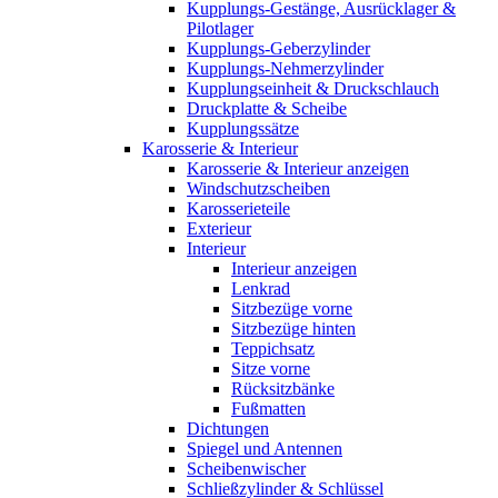
Kupplungs-Gestänge, Ausrücklager &
Pilotlager
Kupplungs-Geberzylinder
Kupplungs-Nehmerzylinder
Kupplungseinheit & Druckschlauch
Druckplatte & Scheibe
Kupplungssätze
Karosserie & Interieur
Karosserie & Interieur anzeigen
Windschutzscheiben
Karosserieteile
Exterieur
Interieur
Interieur anzeigen
Lenkrad
Sitzbezüge vorne
Sitzbezüge hinten
Teppichsatz
Sitze vorne
Rücksitzbänke
Fußmatten
Dichtungen
Spiegel und Antennen
Scheibenwischer
Schließzylinder & Schlüssel