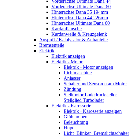
Vorderachse Ultimate Dana 44
Vorderachse Ultimate Dana 60
Hinterachse Dana 35 194mm
Hinterachse Dana 44 226mm
Hinterachse Ultimate Dana 60
Kardanflansche
Kardanwelle & Kreuzgelenk
Auspuff / Katalysator & Anbauteile
Bremsenteile
Elektrik
Elektrik anzeigen
Elektrik - Motor
Elektrik - Motor anzeigen
Lichtmaschine
Anlasser
Schalter und Sensoren am Motor
Zündung
Stellmotor Ladedrucksteller
Stellglied Turbolader
Elektrik - Karosserie
Elektrik - Karosserie anzeigen
Glühlampen
Beleuchtung
Hupe
Licht- Blinker- Bremslichtschalter