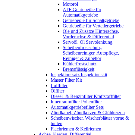
Motoröl
ATF Getriebeöle für
Automatikgetriebe
Getriebeöle für Schaltgetriebe
Getriebeöle für Verteilergetriebe
Öle und Zusätze Hinterachse,
Vorderachse & Differential
Servoöl, Öl Servolenkung
Scheibenfrostschutz,
Scheibenreiniger, Autopflege,
Reiniger & Zubehör
Kühlerfrostschutz
Bremsflüssigkeit
Inspektionssatz Inspektionskit
Master Filter Kit
Luftfilter
Ölfilter
Diesel- & Benzinfilter Kraftstofffilter
Innenraumfilter Pollenfilter
Automatikgetriebefilter Sets
Zündkabel, Zündkerzen & Glühkerzen
Scheibenwischer, Wischerblätter vorne &
hinten
Flachriemen & Keilriemen
Achse, Kardan, Differential