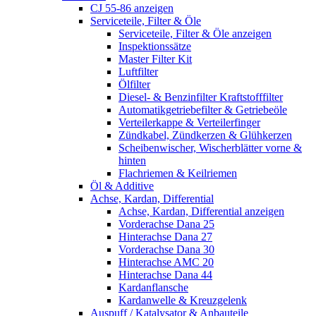
CJ 55-86 anzeigen
Serviceteile, Filter & Öle
Serviceteile, Filter & Öle anzeigen
Inspektionssätze
Master Filter Kit
Luftfilter
Ölfilter
Diesel- & Benzinfilter Kraftstofffilter
Automatikgetriebefilter & Getriebeöle
Verteilerkappe & Verteilerfinger
Zündkabel, Zündkerzen & Glühkerzen
Scheibenwischer, Wischerblätter vorne &
hinten
Flachriemen & Keilriemen
Öl & Additive
Achse, Kardan, Differential
Achse, Kardan, Differential anzeigen
Vorderachse Dana 25
Hinterachse Dana 27
Vorderachse Dana 30
Hinterachse AMC 20
Hinterachse Dana 44
Kardanflansche
Kardanwelle & Kreuzgelenk
Auspuff / Katalysator & Anbauteile