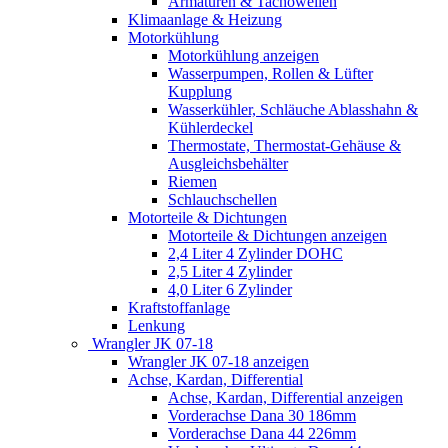
Armaturen & Tachowellen
Klimaanlage & Heizung
Motorkühlung
Motorkühlung anzeigen
Wasserpumpen, Rollen & Lüfter
Kupplung
Wasserkühler, Schläuche Ablasshahn &
Kühlerdeckel
Thermostate, Thermostat-Gehäuse &
Ausgleichsbehälter
Riemen
Schlauchschellen
Motorteile & Dichtungen
Motorteile & Dichtungen anzeigen
2,4 Liter 4 Zylinder DOHC
2,5 Liter 4 Zylinder
4,0 Liter 6 Zylinder
Kraftstoffanlage
Lenkung
Wrangler JK 07-18
Wrangler JK 07-18 anzeigen
Achse, Kardan, Differential
Achse, Kardan, Differential anzeigen
Vorderachse Dana 30 186mm
Vorderachse Dana 44 226mm