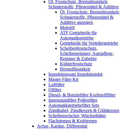
Öl, Frostschutz, Bremslüssigkeit,
Schmierstoffe, Pflegemittel & Additive
Öl, Frostschutz, Bremslüssigkeit,
Schmierstoffe, Pflegemittel &
Additive anzeigen
Motoröl
ATF Getriebeöle für
Automatikgetriebe
Getriebeöle für Verteilergetriebe
Scheibenfrostschutz,
Scheibenreiniger, Autopflege,
Reiniger & Zubehör
Kühlerfrostschutz
Bremsflüssigkeit
Inspektionssatz Inspektionskit
Master Filter Kit
Luftfilter
Ölfilter
Diesel- & Benzinfilter Kraftstofffilter
Innenraumfilter Pollenfilter
Automatikgetriebefilter Sets
Zündkabel, Zündkerzen & Glühkerzen
Scheibenwischer, Wischerbläter
Flachriemen & Keilriemen
Achse, Kardan, Differential