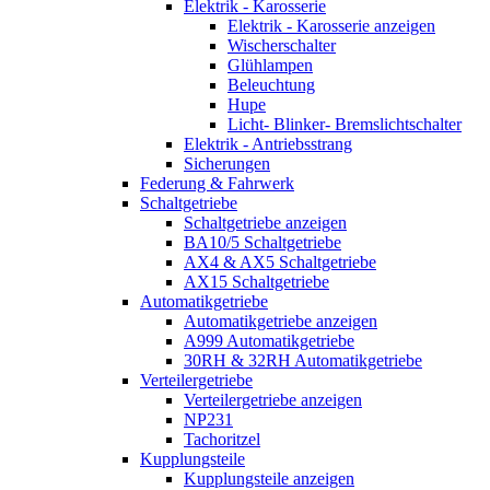
Elektrik - Karosserie
Elektrik - Karosserie anzeigen
Wischerschalter
Glühlampen
Beleuchtung
Hupe
Licht- Blinker- Bremslichtschalter
Elektrik - Antriebsstrang
Sicherungen
Federung & Fahrwerk
Schaltgetriebe
Schaltgetriebe anzeigen
BA10/5 Schaltgetriebe
AX4 & AX5 Schaltgetriebe
AX15 Schaltgetriebe
Automatikgetriebe
Automatikgetriebe anzeigen
A999 Automatikgetriebe
30RH & 32RH Automatikgetriebe
Verteilergetriebe
Verteilergetriebe anzeigen
NP231
Tachoritzel
Kupplungsteile
Kupplungsteile anzeigen