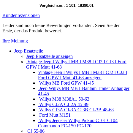
Vergleichsnr.: 1-501, 18390.01
Kundenrezensionen
Leider sind noch keine Bewertungen vorhanden. Seien Sie der
Erste, der das Produkt bewertet.
Ihre Meinung
Jeep Ersatzteile
Jeep Ersatzteile anzeigen
Vintage Jeep I Willys I MB I M38 I CJ2 I CJ3 I Ford
GPW I Mutt 41-68
Vintage Jeep I Willys I MB I M38 I CJ2 I CJ3 I
Ford GPW I Mutt 41-68 anzeigen
Willys MB Ford GPW 41-45
Jeep Willys MB MBT Bantam Trailer Anhänger
41-45
Willys M38 M38A1 50-63
Willys CJ2A CJ-2A 45-49
Willys CJ3A CJ-3A CJ3B CJ-3B 48-68
Ford Mutt M151
Willys Jeepster Willys Pickup C101 C104
Commando FC-150 FC-170
CJ 55-86