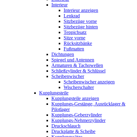
Interieur
Interieur anzeigen
Lenkrad
Sitzbezüge vorne
Sitzbezüge hinten
Teppichsatz
Sitze vorne
Rücksitzbänke
Fußmatten
Dichtungen
Spiegel und Antennen
Armaturen & Tachowellen
Schließzylinder & Schlüssel
Scheibenwischer
Scheibenwischer anzeigen
Wischerschalter
Kupplungsteile
Kupplungsteile anzeigen
Kupplungs-Gestänge, Ausrücklager &
Pilotlager
Kupplungs-Geberzylinder
Kupplungs-Nehmerzylinder
Druckschlauch
Druckplatte & Scheibe
Kupplungssätze