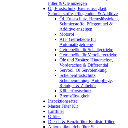
Filter & Öle anzeigen
Öl, Frostschutz, Bremslüssigkeit,
Schmierstoffe, Pflegemittel & Additive
Öl, Frostschutz, Bremslüssigkeit,
Schmierstoffe, Pflegemittel &
Additive anzeigen
Motoröl
ATF Getriebeöle für
Automatikgetriebe
Getriebeöle für Schaltgetriebe
Getriebeöle für Verteilergetriebe
Öle und Zusätze Hinterachse,
Vorderachse & Differential
Servoöl, Öl Servolenkung
Scheibenfrostschutz,
Scheibenreiniger, Autopflege,
Reiniger & Zubehör
Kühlerfrostschutz
Bremsflüssigkeit
Inspektionssätze
Master Filter Kit
Luftfilter
Ölfilter
Diesel- & Benzinfilter Kraftstofffilter
Automatikgetriebefilter Sets