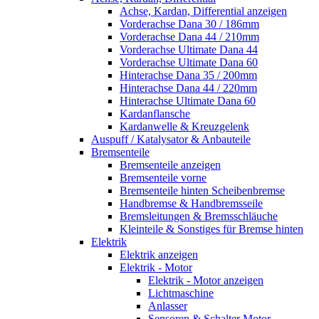
Achse, Kardan, Differential anzeigen
Vorderachse Dana 30 / 186mm
Vorderachse Dana 44 / 210mm
Vorderachse Ultimate Dana 44
Vorderachse Ultimate Dana 60
Hinterachse Dana 35 / 200mm
Hinterachse Dana 44 / 220mm
Hinterachse Ultimate Dana 60
Kardanflansche
Kardanwelle & Kreuzgelenk
Auspuff / Katalysator & Anbauteile
Bremsenteile
Bremsenteile anzeigen
Bremsenteile vorne
Bremsenteile hinten Scheibenbremse
Handbremse & Handbremsseile
Bremsleitungen & Bremsschläuche
Kleinteile & Sonstiges für Bremse hinten
Elektrik
Elektrik anzeigen
Elektrik - Motor
Elektrik - Motor anzeigen
Lichtmaschine
Anlasser
Sensoren & Schalter Motor