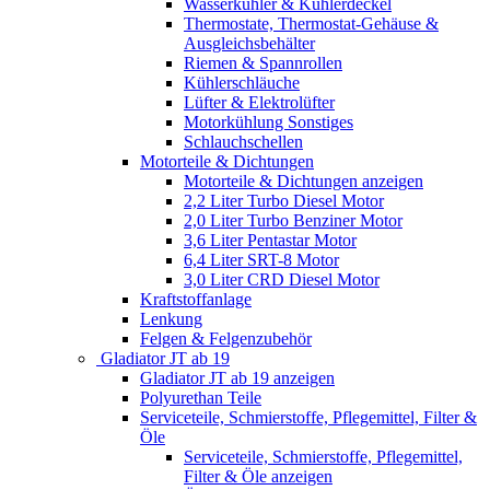
Wasserkühler & Kühlerdeckel
Thermostate, Thermostat-Gehäuse &
Ausgleichsbehälter
Riemen & Spannrollen
Kühlerschläuche
Lüfter & Elektrolüfter
Motorkühlung Sonstiges
Schlauchschellen
Motorteile & Dichtungen
Motorteile & Dichtungen anzeigen
2,2 Liter Turbo Diesel Motor
2,0 Liter Turbo Benziner Motor
3,6 Liter Pentastar Motor
6,4 Liter SRT-8 Motor
3,0 Liter CRD Diesel Motor
Kraftstoffanlage
Lenkung
Felgen & Felgenzubehör
Gladiator JT ab 19
Gladiator JT ab 19 anzeigen
Polyurethan Teile
Serviceteile, Schmierstoffe, Pflegemittel, Filter &
Öle
Serviceteile, Schmierstoffe, Pflegemittel,
Filter & Öle anzeigen