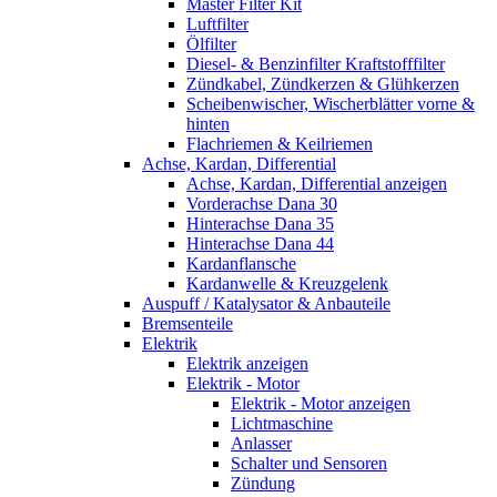
Master Filter Kit
Luftfilter
Ölfilter
Diesel- & Benzinfilter Kraftstofffilter
Zündkabel, Zündkerzen & Glühkerzen
Scheibenwischer, Wischerblätter vorne &
hinten
Flachriemen & Keilriemen
Achse, Kardan, Differential
Achse, Kardan, Differential anzeigen
Vorderachse Dana 30
Hinterachse Dana 35
Hinterachse Dana 44
Kardanflansche
Kardanwelle & Kreuzgelenk
Auspuff / Katalysator & Anbauteile
Bremsenteile
Elektrik
Elektrik anzeigen
Elektrik - Motor
Elektrik - Motor anzeigen
Lichtmaschine
Anlasser
Schalter und Sensoren
Zündung