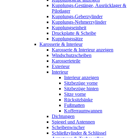
Kupplungs-Gestänge, Ausrücklager &
Pilotlager
Kupplungs-Geberzylinder
Kupplungs-Nehmerzylinder
Kupplungseinheit
Druckplatte & Scheibe
Kupplungssätze
Karosserie & Interieur
Karosserie & Interieur anzeigen
Windschutzscheiben
Karosserieteile
Exterieur
Interieur
Interieur anzeigen
Sitzbezüge vorne
Sitzbezüge hinten
Sitze vorne
Rücksitzbänke
Fußmatten
Kofferraumwannen
Dichtungen
Spiegel und Antennen
Scheibenwischer
Schließzylinder & Schlüssel