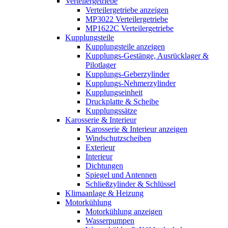
Verteilergetriebe
Verteilergetriebe anzeigen
MP3022 Verteilergetriebe
MP1622C Verteilergetriebe
Kupplungsteile
Kupplungsteile anzeigen
Kupplungs-Gestänge, Ausrücklager &
Pilotlager
Kupplungs-Geberzylinder
Kupplungs-Nehmerzylinder
Kupplungseinheit
Druckplatte & Scheibe
Kupplungssätze
Karosserie & Interieur
Karosserie & Interieur anzeigen
Windschutzscheiben
Exterieur
Interieur
Dichtungen
Spiegel und Antennen
Schließzylinder & Schlüssel
Klimaanlage & Heizung
Motorkühlung
Motorkühlung anzeigen
Wasserpumpen