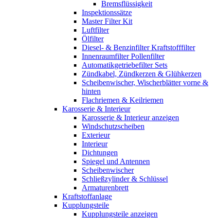
Bremsflüssigkeit
Inspektionssätze
Master Filter Kit
Luftfilter
Ölfilter
Diesel- & Benzinfilter Kraftstofffilter
Innenraumfilter Pollenfilter
Automatikgetriebefilter Sets
Zündkabel, Zündkerzen & Glühkerzen
Scheibenwischer, Wischerblätter vorne &
hinten
Flachriemen & Keilriemen
Karosserie & Interieur
Karosserie & Interieur anzeigen
Windschutzscheiben
Exterieur
Interieur
Dichtungen
Spiegel und Antennen
Scheibenwischer
Schließzylinder & Schlüssel
Armaturenbrett
Kraftstoffanlage
Kupplungsteile
Kupplungsteile anzeigen