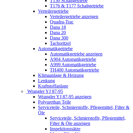
T150 Schaltgetriebe
T176 & T177 Schaltgetriebe
Verteilergetriebe
Verteilergetriebe anzeigen
Quadra-Trac
Dana 18
Dana 20
Dana 300
Tachoritzel
Automatikgetriebe
Automatikgetriebe anzeigen
A904 Automatikgetriebe
A999 Automatikgetriebe
TH400 Automatikgetriebe
Klimaanlage & Heizung
Lenkung
Kraftstoffanlage
Wrangler YJ 87-95
Wrangler YJ 87-95 anzeigen
Polyurethan Teile
Serviceteile, Schmierstoffe, Pflegemittel, Filter &
Öle
Serviceteile, Schmierstoffe, Pflegemittel,
Filter & Öle anzeigen
Inspektionssätze