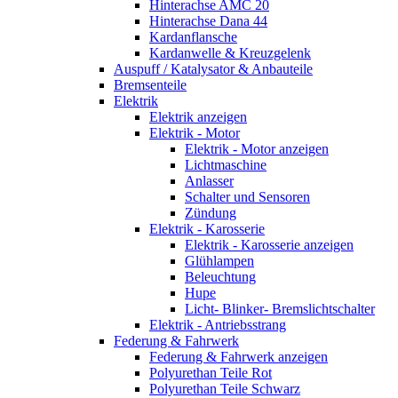
Hinterachse AMC 20
Hinterachse Dana 44
Kardanflansche
Kardanwelle & Kreuzgelenk
Auspuff / Katalysator & Anbauteile
Bremsenteile
Elektrik
Elektrik anzeigen
Elektrik - Motor
Elektrik - Motor anzeigen
Lichtmaschine
Anlasser
Schalter und Sensoren
Zündung
Elektrik - Karosserie
Elektrik - Karosserie anzeigen
Glühlampen
Beleuchtung
Hupe
Licht- Blinker- Bremslichtschalter
Elektrik - Antriebsstrang
Federung & Fahrwerk
Federung & Fahrwerk anzeigen
Polyurethan Teile Rot
Polyurethan Teile Schwarz