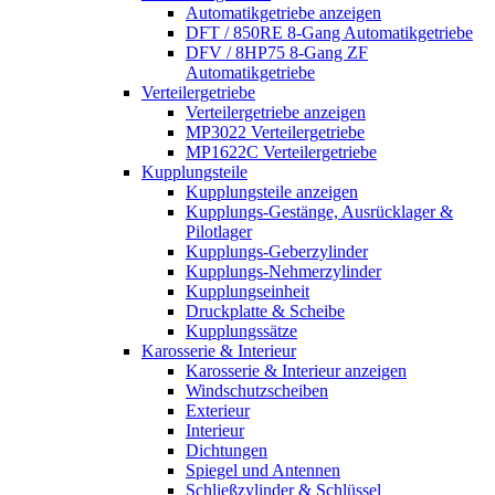
Automatikgetriebe anzeigen
DFT / 850RE 8-Gang Automatikgetriebe
DFV / 8HP75 8-Gang ZF
Automatikgetriebe
Verteilergetriebe
Verteilergetriebe anzeigen
MP3022 Verteilergetriebe
MP1622C Verteilergetriebe
Kupplungsteile
Kupplungsteile anzeigen
Kupplungs-Gestänge, Ausrücklager &
Pilotlager
Kupplungs-Geberzylinder
Kupplungs-Nehmerzylinder
Kupplungseinheit
Druckplatte & Scheibe
Kupplungssätze
Karosserie & Interieur
Karosserie & Interieur anzeigen
Windschutzscheiben
Exterieur
Interieur
Dichtungen
Spiegel und Antennen
Schließzylinder & Schlüssel