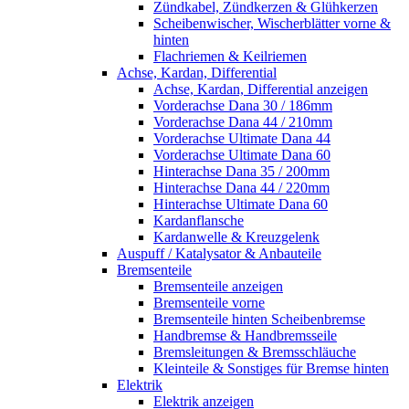
Zündkabel, Zündkerzen & Glühkerzen
Scheibenwischer, Wischerblätter vorne &
hinten
Flachriemen & Keilriemen
Achse, Kardan, Differential
Achse, Kardan, Differential anzeigen
Vorderachse Dana 30 / 186mm
Vorderachse Dana 44 / 210mm
Vorderachse Ultimate Dana 44
Vorderachse Ultimate Dana 60
Hinterachse Dana 35 / 200mm
Hinterachse Dana 44 / 220mm
Hinterachse Ultimate Dana 60
Kardanflansche
Kardanwelle & Kreuzgelenk
Auspuff / Katalysator & Anbauteile
Bremsenteile
Bremsenteile anzeigen
Bremsenteile vorne
Bremsenteile hinten Scheibenbremse
Handbremse & Handbremsseile
Bremsleitungen & Bremsschläuche
Kleinteile & Sonstiges für Bremse hinten
Elektrik
Elektrik anzeigen