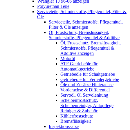
Wrangler TJ 96-06 anzeigen
Polyurethan Teile
Serviceteile, Schmierstoffe, Pflegemittel, Filter &
Öle
Serviceteile, Schmierstoffe, Pflegemittel,
Filter & Öle anzeigen
Öl, Frostschutz, Bremslüssigkeit,
Schmierstoffe, Pflegemittel & Additive
Öl, Frostschutz, Bremslüssigkeit,
Schmierstoffe, Pflegemittel &
Additive anzeigen
Motoröl
ATF Getriebeöle für
Automatikgetriebe
Getriebeöle für Schaltgetriebe
Getriebeöle für Verteilergetriebe
Öle und Zusätze Hinterachse,
Vorderachse & Differential
Servoöl, Öl Servolenkung
Scheibenfrostschutz,
Scheibenreiniger, Autopflege,
Reiniger & Zubehör
Kühlerfrostschutz
Bremsflüssigkeit
Inspektionssätze