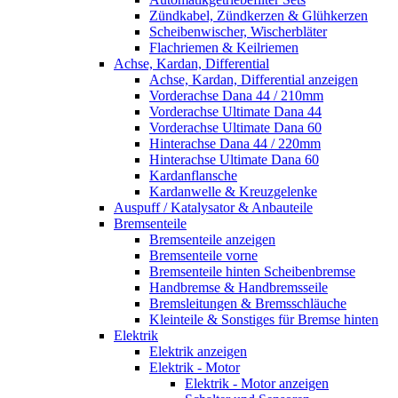
Zündkabel, Zündkerzen & Glühkerzen
Scheibenwischer, Wischerbläter
Flachriemen & Keilriemen
Achse, Kardan, Differential
Achse, Kardan, Differential anzeigen
Vorderachse Dana 44 / 210mm
Vorderachse Ultimate Dana 44
Vorderachse Ultimate Dana 60
Hinterachse Dana 44 / 220mm
Hinterachse Ultimate Dana 60
Kardanflansche
Kardanwelle & Kreuzgelenke
Auspuff / Katalysator & Anbauteile
Bremsenteile
Bremsenteile anzeigen
Bremsenteile vorne
Bremsenteile hinten Scheibenbremse
Handbremse & Handbremsseile
Bremsleitungen & Bremsschläuche
Kleinteile & Sonstiges für Bremse hinten
Elektrik
Elektrik anzeigen
Elektrik - Motor
Elektrik - Motor anzeigen