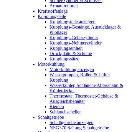
Schließzylinder & Schlüssel
Armaturenbrett
Kraftstoffanlage
Kupplungsteile
Kupplungsteile anzeigen
Kupplungs-Gestänge, Ausrücklager &
Pilotlager
Kupplungs-Geberzylinder
Kupplungs-Nehmerzylinder
Kupplungseinheit
Druckplatte & Scheibe
Kupplungssätze
Motorkühlung
Motorkühlung anzeigen
Wasserpumpen, Rollen & Lüfter
Kupplung
Wasserkühler, Schläuche Ablasshahn &
Kühlerdeckel
Thermostate, Thermostat-Gehäuse &
Ausgleichsbehälter
Riemen
Schlauchschellen
Schaltgetriebe
Schaltgetriebe anzeigen
NSG370 6-Gang Schaltgetriebe