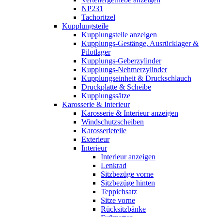
NP231
Tachoritzel
Kupplungsteile
Kupplungsteile anzeigen
Kupplungs-Gestänge, Ausrücklager &
Pilotlager
Kupplungs-Geberzylinder
Kupplungs-Nehmerzylinder
Kupplungseinheit & Druckschlauch
Druckplatte & Scheibe
Kupplungssätze
Karosserie & Interieur
Karosserie & Interieur anzeigen
Windschutzscheiben
Karosserieteile
Exterieur
Interieur
Interieur anzeigen
Lenkrad
Sitzbezüge vorne
Sitzbezüge hinten
Teppichsatz
Sitze vorne
Rücksitzbänke