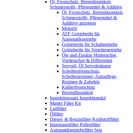
Öl, Frostschutz, Bremslüssigkeit,
Schmierstoffe, Pflegemittel & Additive
Öl, Frostschutz, Bremslüssigkeit,
Schmierstoffe, Pflegemittel &
Additive anzeigen
Motoröl
ATF Getriebeöle für
Automatikgetriebe
Getriebeöle für Schaltgetriebe
Getriebeöle für Verteilergetriebe
Öle und Zusätze Hinterachse,
Vorderachse & Differential
Servoöl, Öl Servolenkung
Scheibenfrostschutz,
Scheibenreiniger, Autopflege,
Reiniger & Zubehör
Kühlerfrostschutz
Bremsflüssigkeit
Inspektionssatz Inspektionskit
Master Filter Kit
Luftfilter
Ölfilter
Diesel- & Benzinfilter Kraftstofffilter
Innenraumfilter Pollenfilter
Automatikgetriebefilter Sets