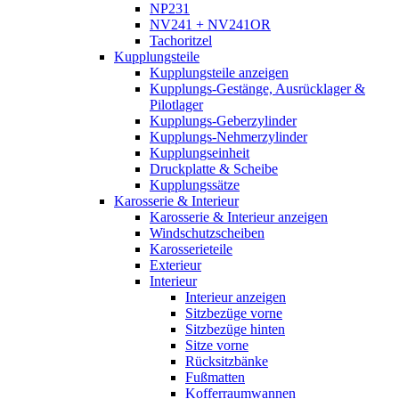
NP231
NV241 + NV241OR
Tachoritzel
Kupplungsteile
Kupplungsteile anzeigen
Kupplungs-Gestänge, Ausrücklager &
Pilotlager
Kupplungs-Geberzylinder
Kupplungs-Nehmerzylinder
Kupplungseinheit
Druckplatte & Scheibe
Kupplungssätze
Karosserie & Interieur
Karosserie & Interieur anzeigen
Windschutzscheiben
Karosserieteile
Exterieur
Interieur
Interieur anzeigen
Sitzbezüge vorne
Sitzbezüge hinten
Sitze vorne
Rücksitzbänke
Fußmatten
Kofferraumwannen