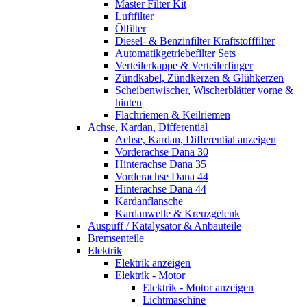
Master Filter Kit
Luftfilter
Ölfilter
Diesel- & Benzinfilter Kraftstofffilter
Automatikgetriebefilter Sets
Verteilerkappe & Verteilerfinger
Zündkabel, Zündkerzen & Glühkerzen
Scheibenwischer, Wischerblätter vorne &
hinten
Flachriemen & Keilriemen
Achse, Kardan, Differential
Achse, Kardan, Differential anzeigen
Vorderachse Dana 30
Hinterachse Dana 35
Vorderachse Dana 44
Hinterachse Dana 44
Kardanflansche
Kardanwelle & Kreuzgelenk
Auspuff / Katalysator & Anbauteile
Bremsenteile
Elektrik
Elektrik anzeigen
Elektrik - Motor
Elektrik - Motor anzeigen
Lichtmaschine