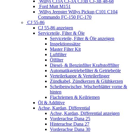
Willys CJ3A CJ-3A CJ3B CJ-3B 48-68
Ford Mutt M151
Willys Jeepster Willys Pickup C101 C104
Commando FC-150 FC-170
CJ 55-86
CJ 55-86 anzeigen
Serviceteile, Filter & Öle
Serviceteile, Filter & Öle anzeigen
Inspektionssätze
Master Filter Kit
Luftfilter
Ölfilter
Diesel- & Benzinfilter Kraftstofffilter
Automatikgetriebefilter & Getriebeöle
Verteilerkappe & Verteilerfinger
Zündkabel, Zündkerzen & Glühkerzen
Scheibenwischer, Wischerblätter vorne &
hinten
Flachriemen & Keilriemen
Öl & Additive
Achse, Kardan, Differential
Achse, Kardan, Differential anzeigen
Vorderachse Dana 25
Hinterachse Dana 27
Vorderachse Dana 30