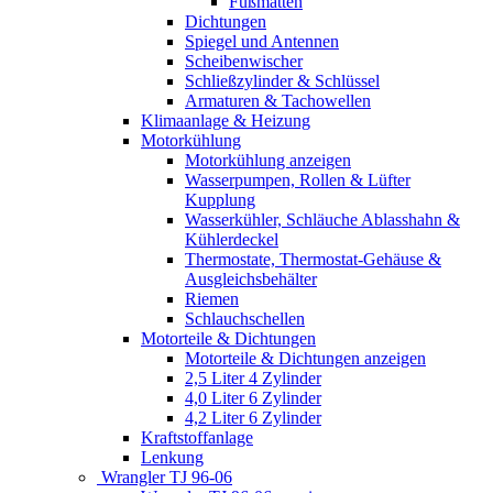
Fußmatten
Dichtungen
Spiegel und Antennen
Scheibenwischer
Schließzylinder & Schlüssel
Armaturen & Tachowellen
Klimaanlage & Heizung
Motorkühlung
Motorkühlung anzeigen
Wasserpumpen, Rollen & Lüfter
Kupplung
Wasserkühler, Schläuche Ablasshahn &
Kühlerdeckel
Thermostate, Thermostat-Gehäuse &
Ausgleichsbehälter
Riemen
Schlauchschellen
Motorteile & Dichtungen
Motorteile & Dichtungen anzeigen
2,5 Liter 4 Zylinder
4,0 Liter 6 Zylinder
4,2 Liter 6 Zylinder
Kraftstoffanlage
Lenkung
Wrangler TJ 96-06