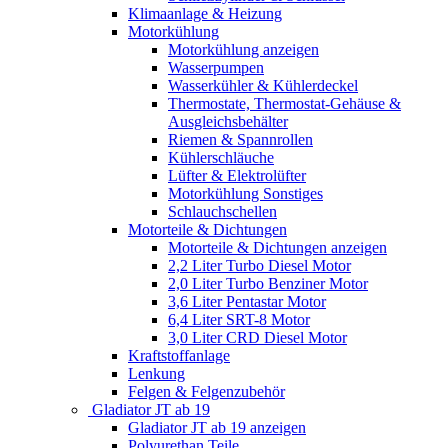
Klimaanlage & Heizung
Motorkühlung
Motorkühlung anzeigen
Wasserpumpen
Wasserkühler & Kühlerdeckel
Thermostate, Thermostat-Gehäuse &
Ausgleichsbehälter
Riemen & Spannrollen
Kühlerschläuche
Lüfter & Elektrolüfter
Motorkühlung Sonstiges
Schlauchschellen
Motorteile & Dichtungen
Motorteile & Dichtungen anzeigen
2,2 Liter Turbo Diesel Motor
2,0 Liter Turbo Benziner Motor
3,6 Liter Pentastar Motor
6,4 Liter SRT-8 Motor
3,0 Liter CRD Diesel Motor
Kraftstoffanlage
Lenkung
Felgen & Felgenzubehör
Gladiator JT ab 19
Gladiator JT ab 19 anzeigen
Polyurethan Teile