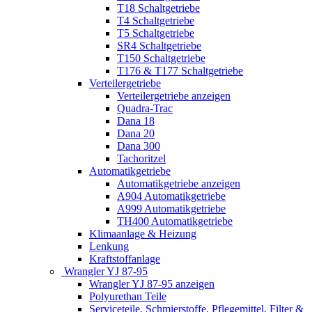
T18 Schaltgetriebe
T4 Schaltgetriebe
T5 Schaltgetriebe
SR4 Schaltgetriebe
T150 Schaltgetriebe
T176 & T177 Schaltgetriebe
Verteilergetriebe
Verteilergetriebe anzeigen
Quadra-Trac
Dana 18
Dana 20
Dana 300
Tachoritzel
Automatikgetriebe
Automatikgetriebe anzeigen
A904 Automatikgetriebe
A999 Automatikgetriebe
TH400 Automatikgetriebe
Klimaanlage & Heizung
Lenkung
Kraftstoffanlage
Wrangler YJ 87-95
Wrangler YJ 87-95 anzeigen
Polyurethan Teile
Serviceteile, Schmierstoffe, Pflegemittel, Filter &