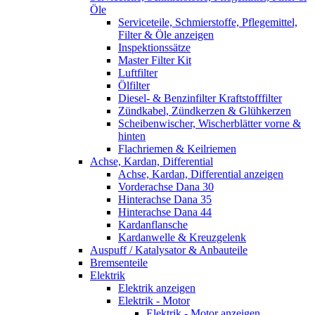
Öle
Serviceteile, Schmierstoffe, Pflegemittel,
Filter & Öle anzeigen
Inspektionssätze
Master Filter Kit
Luftfilter
Ölfilter
Diesel- & Benzinfilter Kraftstofffilter
Zündkabel, Zündkerzen & Glühkerzen
Scheibenwischer, Wischerblätter vorne &
hinten
Flachriemen & Keilriemen
Achse, Kardan, Differential
Achse, Kardan, Differential anzeigen
Vorderachse Dana 30
Hinterachse Dana 35
Hinterachse Dana 44
Kardanflansche
Kardanwelle & Kreuzgelenk
Auspuff / Katalysator & Anbauteile
Bremsenteile
Elektrik
Elektrik anzeigen
Elektrik - Motor
Elektrik - Motor anzeigen