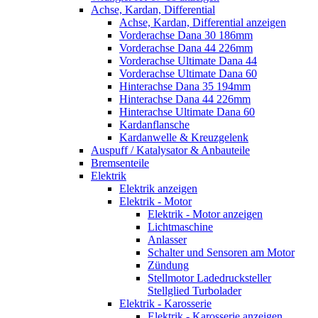
Achse, Kardan, Differential
Achse, Kardan, Differential anzeigen
Vorderachse Dana 30 186mm
Vorderachse Dana 44 226mm
Vorderachse Ultimate Dana 44
Vorderachse Ultimate Dana 60
Hinterachse Dana 35 194mm
Hinterachse Dana 44 226mm
Hinterachse Ultimate Dana 60
Kardanflansche
Kardanwelle & Kreuzgelenk
Auspuff / Katalysator & Anbauteile
Bremsenteile
Elektrik
Elektrik anzeigen
Elektrik - Motor
Elektrik - Motor anzeigen
Lichtmaschine
Anlasser
Schalter und Sensoren am Motor
Zündung
Stellmotor Ladedrucksteller
Stellglied Turbolader
Elektrik - Karosserie
Elektrik - Karosserie anzeigen