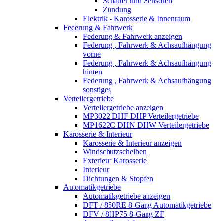
Schalter und Sensoren
Zündung
Elektrik - Karosserie & Innenraum
Federung & Fahrwerk
Federung & Fahrwerk anzeigen
Federung , Fahrwerk & Achsaufhängung
vorne
Federung , Fahrwerk & Achsaufhängung
hinten
Federung , Fahrwerk & Achsaufhängung
sonstiges
Verteilergetriebe
Verteilergetriebe anzeigen
MP3022 DHF DHP Verteilergetriebe
MP1622C DHN DHW Verteilergetriebe
Karosserie & Interieur
Karosserie & Interieur anzeigen
Windschutzscheiben
Exterieur Karosserie
Interieur
Dichtungen & Stopfen
Automatikgetriebe
Automatikgetriebe anzeigen
DFT / 850RE 8-Gang Automatikgetriebe
DFV / 8HP75 8-Gang ZF