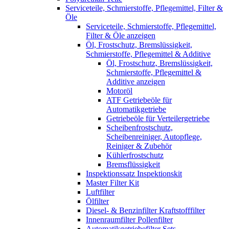
Serviceteile, Schmierstoffe, Pflegemittel, Filter &
Öle
Serviceteile, Schmierstoffe, Pflegemittel,
Filter & Öle anzeigen
Öl, Frostschutz, Bremslüssigkeit,
Schmierstoffe, Pflegemittel & Additive
Öl, Frostschutz, Bremslüssigkeit,
Schmierstoffe, Pflegemittel &
Additive anzeigen
Motoröl
ATF Getriebeöle für
Automatikgetriebe
Getriebeöle für Verteilergetriebe
Scheibenfrostschutz,
Scheibenreiniger, Autopflege,
Reiniger & Zubehör
Kühlerfrostschutz
Bremsflüssigkeit
Inspektionssatz Inspektionskit
Master Filter Kit
Luftfilter
Ölfilter
Diesel- & Benzinfilter Kraftstofffilter
Innenraumfilter Pollenfilter
Automatikgetriebefilter Sets