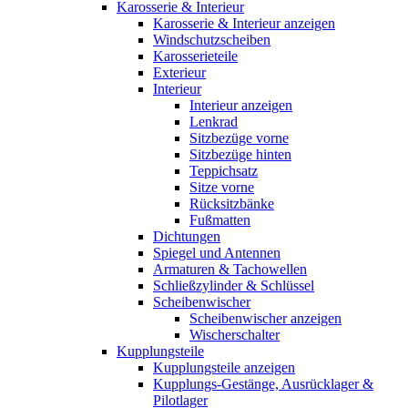
Karosserie & Interieur
Karosserie & Interieur anzeigen
Windschutzscheiben
Karosserieteile
Exterieur
Interieur
Interieur anzeigen
Lenkrad
Sitzbezüge vorne
Sitzbezüge hinten
Teppichsatz
Sitze vorne
Rücksitzbänke
Fußmatten
Dichtungen
Spiegel und Antennen
Armaturen & Tachowellen
Schließzylinder & Schlüssel
Scheibenwischer
Scheibenwischer anzeigen
Wischerschalter
Kupplungsteile
Kupplungsteile anzeigen
Kupplungs-Gestänge, Ausrücklager &
Pilotlager