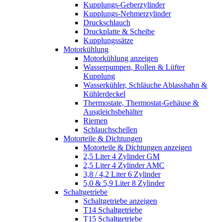
Kupplungs-Geberzylinder
Kupplungs-Nehmerzylinder
Druckschlauch
Druckplatte & Scheibe
Kupplungssätze
Motorkühlung
Motorkühlung anzeigen
Wasserpumpen, Rollen & Lüfter
Kupplung
Wasserkühler, Schläuche Ablasshahn &
Kühlerdeckel
Thermostate, Thermostat-Gehäuse &
Ausgleichsbehälter
Riemen
Schlauchschellen
Motorteile & Dichtungen
Motorteile & Dichtungen anzeigen
2,5 Liter 4 Zylinder GM
2,5 Liter 4 Zylinder AMC
3,8 / 4,2 Liter 6 Zylinder
5,0 & 5,9 Liter 8 Zylinder
Schaltgetriebe
Schaltgetriebe anzeigen
T14 Schaltgetriebe
T15 Schaltgetriebe