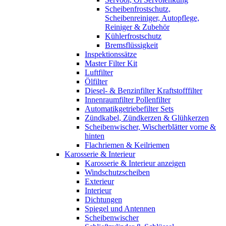
Scheibenfrostschutz,
Scheibenreiniger, Autopflege,
Reiniger & Zubehör
Kühlerfrostschutz
Bremsflüssigkeit
Inspektionssätze
Master Filter Kit
Luftfilter
Ölfilter
Diesel- & Benzinfilter Kraftstofffilter
Innenraumfilter Pollenfilter
Automatikgetriebefilter Sets
Zündkabel, Zündkerzen & Glühkerzen
Scheibenwischer, Wischerblätter vorne &
hinten
Flachriemen & Keilriemen
Karosserie & Interieur
Karosserie & Interieur anzeigen
Windschutzscheiben
Exterieur
Interieur
Dichtungen
Spiegel und Antennen
Scheibenwischer