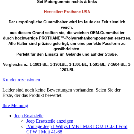
Set Motorgummis rechts & links
Hersteller: Prothane USA
Der ursprüngliche Gummihalter wird im laufe der Zeit ziemlich
weich,
aus diesem Grund sollten sie, die weichen OEM-Gummihalter
durch hochwertige PROTHANE™-Polyurethankomponenten ersetzen.
Alle Halter sind präzise gefertigt, um eine perfekte Passform zu
gewährleisten.
Perfekt für den Einsatz im Gelände und auf der Straße.
Vergleichsnr.: 1-1901-BL, 1-1901BL, 1-1301-BL, 1-501-BL, 7-1604-BL, 1-
1201-BL
Kundenrezensionen
Leider sind noch keine Bewertungen vorhanden. Seien Sie der
Erste, der das Produkt bewertet.
Ihre Meinung
Jeep Ersatzteile
Jeep Ersatzteile anzeigen
Vintage Jeep I Willys I MB I M38 I CJ2 I CJ3 I Ford
GPW I Mutt 41-68