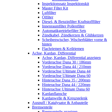
Inspektionssatz Inspektionskit
Master Filter Kit
Luftfilter
Ölfilter
Diesel- & Benzinfilter Kraftstofffilter
Innenraumfilter Pollenfilter
Automatikgetriebefilter Sets
Zündkabel, Zündkerzen & Glühkerzen
Scheibenwischer, Wischerblätter vorne &
hinten
Flachriemen & Keilriemen
Achse, Kardan, Differential
Achse, Kardan, Differential anzeigen
Vorderachse Dana 30 / 186mm
Vorderachse Dana 44 / 210mm
Vorderachse Ultimate Dana 44
Vorderachse Ultimate Dana 60
Hinterachse Dana 35 / 200mm
Hinterachse Dana 44 / 220mm
Hinterachse Ultimate Dana 60
Kardanflansche
Kardanwelle & Kreuzgelenk
Auspuff / Katalysator & Anbauteile
Bremsenteile
Bremsenteile anzeigen