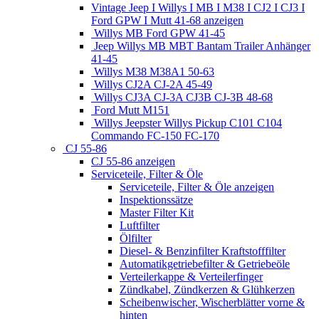
Vintage Jeep I Willys I MB I M38 I CJ2 I CJ3 I
Ford GPW I Mutt 41-68 anzeigen
Willys MB Ford GPW 41-45
Jeep Willys MB MBT Bantam Trailer Anhänger
41-45
Willys M38 M38A1 50-63
Willys CJ2A CJ-2A 45-49
Willys CJ3A CJ-3A CJ3B CJ-3B 48-68
Ford Mutt M151
Willys Jeepster Willys Pickup C101 C104
Commando FC-150 FC-170
CJ 55-86
CJ 55-86 anzeigen
Serviceteile, Filter & Öle
Serviceteile, Filter & Öle anzeigen
Inspektionssätze
Master Filter Kit
Luftfilter
Ölfilter
Diesel- & Benzinfilter Kraftstofffilter
Automatikgetriebefilter & Getriebeöle
Verteilerkappe & Verteilerfinger
Zündkabel, Zündkerzen & Glühkerzen
Scheibenwischer, Wischerblätter vorne &
hinten