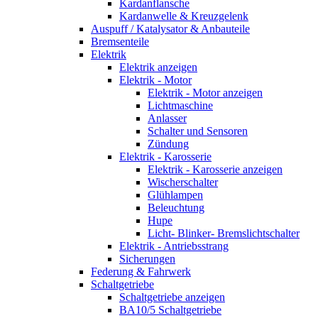
Kardanflansche
Kardanwelle & Kreuzgelenk
Auspuff / Katalysator & Anbauteile
Bremsenteile
Elektrik
Elektrik anzeigen
Elektrik - Motor
Elektrik - Motor anzeigen
Lichtmaschine
Anlasser
Schalter und Sensoren
Zündung
Elektrik - Karosserie
Elektrik - Karosserie anzeigen
Wischerschalter
Glühlampen
Beleuchtung
Hupe
Licht- Blinker- Bremslichtschalter
Elektrik - Antriebsstrang
Sicherungen
Federung & Fahrwerk
Schaltgetriebe
Schaltgetriebe anzeigen
BA10/5 Schaltgetriebe