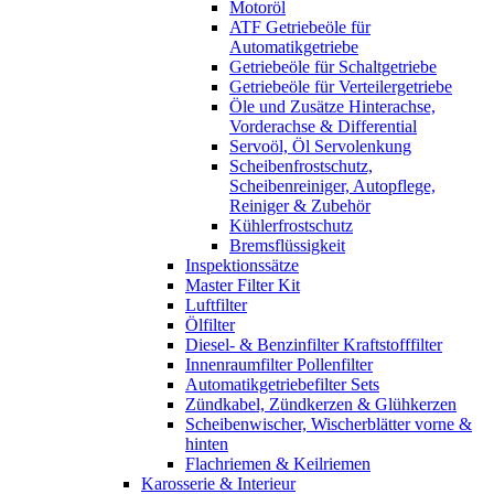
Motoröl
ATF Getriebeöle für
Automatikgetriebe
Getriebeöle für Schaltgetriebe
Getriebeöle für Verteilergetriebe
Öle und Zusätze Hinterachse,
Vorderachse & Differential
Servoöl, Öl Servolenkung
Scheibenfrostschutz,
Scheibenreiniger, Autopflege,
Reiniger & Zubehör
Kühlerfrostschutz
Bremsflüssigkeit
Inspektionssätze
Master Filter Kit
Luftfilter
Ölfilter
Diesel- & Benzinfilter Kraftstofffilter
Innenraumfilter Pollenfilter
Automatikgetriebefilter Sets
Zündkabel, Zündkerzen & Glühkerzen
Scheibenwischer, Wischerblätter vorne &
hinten
Flachriemen & Keilriemen
Karosserie & Interieur