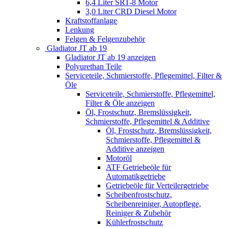
6,4 Liter SRT-8 Motor
3,0 Liter CRD Diesel Motor
Kraftstoffanlage
Lenkung
Felgen & Felgenzubehör
Gladiator JT ab 19
Gladiator JT ab 19 anzeigen
Polyurethan Teile
Serviceteile, Schmierstoffe, Pflegemittel, Filter &
Öle
Serviceteile, Schmierstoffe, Pflegemittel,
Filter & Öle anzeigen
Öl, Frostschutz, Bremslüssigkeit,
Schmierstoffe, Pflegemittel & Additive
Öl, Frostschutz, Bremslüssigkeit,
Schmierstoffe, Pflegemittel &
Additive anzeigen
Motoröl
ATF Getriebeöle für
Automatikgetriebe
Getriebeöle für Verteilergetriebe
Scheibenfrostschutz,
Scheibenreiniger, Autopflege,
Reiniger & Zubehör
Kühlerfrostschutz