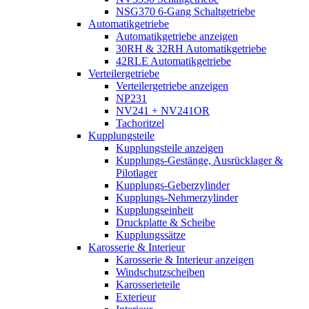
NSG370 6-Gang Schaltgetriebe
Automatikgetriebe
Automatikgetriebe anzeigen
30RH & 32RH Automatikgetriebe
42RLE Automatikgetriebe
Verteilergetriebe
Verteilergetriebe anzeigen
NP231
NV241 + NV241OR
Tachoritzel
Kupplungsteile
Kupplungsteile anzeigen
Kupplungs-Gestänge, Ausrücklager &
Pilotlager
Kupplungs-Geberzylinder
Kupplungs-Nehmerzylinder
Kupplungseinheit
Druckplatte & Scheibe
Kupplungssätze
Karosserie & Interieur
Karosserie & Interieur anzeigen
Windschutzscheiben
Karosserieteile
Exterieur