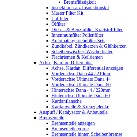
Bremsflüssigkeit
Inspektionssatz Inspektionskit
Master Filter Kit
Luftfilter
Ölfilter
Diesel- & Benzinfilter Kraftstofffilter
Innenraumfilter Pollenfilter
Automatikgetriebefilter Sets
Zündkabel, Zündkerzen & Glühkerzen
Scheibenwischer, Wischerbläter
Flachriemen & Keilriemen
Achse, Kardan, Differential
Achse, Kardan, Differential anzeigen
Vorderachse Dana 44 / 210mm
Vorderachse Ultimate Dana 44
Vorderachse Ultimate Dana 60
Hinterachse Dana 44 / 220mm
Hinterachse Ultimate Dana 60
Kardanflansche
Kardanwelle & Kreuzgelenke
Auspuff / Katalysator & Anbauteile
Bremsenteile
Bremsenteile anzeigen
Bremsenteile vorne
Bremsenteile hinten Scheibenbremse