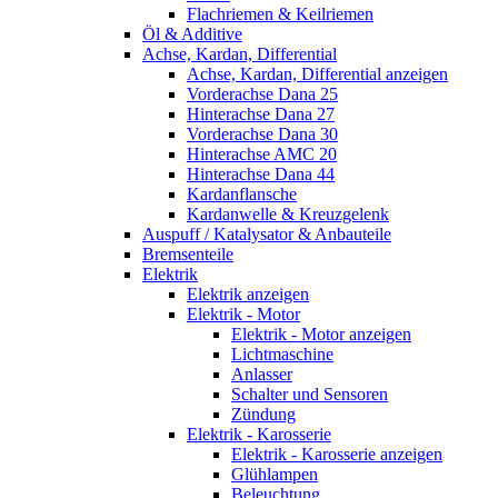
Flachriemen & Keilriemen
Öl & Additive
Achse, Kardan, Differential
Achse, Kardan, Differential anzeigen
Vorderachse Dana 25
Hinterachse Dana 27
Vorderachse Dana 30
Hinterachse AMC 20
Hinterachse Dana 44
Kardanflansche
Kardanwelle & Kreuzgelenk
Auspuff / Katalysator & Anbauteile
Bremsenteile
Elektrik
Elektrik anzeigen
Elektrik - Motor
Elektrik - Motor anzeigen
Lichtmaschine
Anlasser
Schalter und Sensoren
Zündung
Elektrik - Karosserie
Elektrik - Karosserie anzeigen
Glühlampen
Beleuchtung