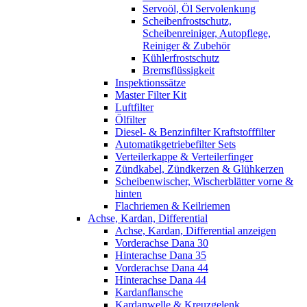
Servoöl, Öl Servolenkung
Scheibenfrostschutz,
Scheibenreiniger, Autopflege,
Reiniger & Zubehör
Kühlerfrostschutz
Bremsflüssigkeit
Inspektionssätze
Master Filter Kit
Luftfilter
Ölfilter
Diesel- & Benzinfilter Kraftstofffilter
Automatikgetriebefilter Sets
Verteilerkappe & Verteilerfinger
Zündkabel, Zündkerzen & Glühkerzen
Scheibenwischer, Wischerblätter vorne &
hinten
Flachriemen & Keilriemen
Achse, Kardan, Differential
Achse, Kardan, Differential anzeigen
Vorderachse Dana 30
Hinterachse Dana 35
Vorderachse Dana 44
Hinterachse Dana 44
Kardanflansche
Kardanwelle & Kreuzgelenk