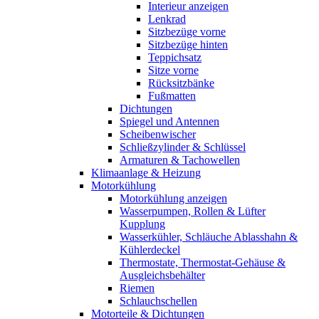
Interieur anzeigen
Lenkrad
Sitzbezüge vorne
Sitzbezüge hinten
Teppichsatz
Sitze vorne
Rücksitzbänke
Fußmatten
Dichtungen
Spiegel und Antennen
Scheibenwischer
Schließzylinder & Schlüssel
Armaturen & Tachowellen
Klimaanlage & Heizung
Motorkühlung
Motorkühlung anzeigen
Wasserpumpen, Rollen & Lüfter
Kupplung
Wasserkühler, Schläuche Ablasshahn &
Kühlerdeckel
Thermostate, Thermostat-Gehäuse &
Ausgleichsbehälter
Riemen
Schlauchschellen
Motorteile & Dichtungen