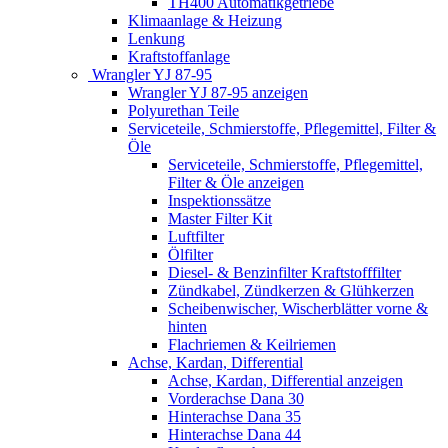
TH400 Automatikgetriebe
Klimaanlage & Heizung
Lenkung
Kraftstoffanlage
Wrangler YJ 87-95
Wrangler YJ 87-95 anzeigen
Polyurethan Teile
Serviceteile, Schmierstoffe, Pflegemittel, Filter &
Öle
Serviceteile, Schmierstoffe, Pflegemittel,
Filter & Öle anzeigen
Inspektionssätze
Master Filter Kit
Luftfilter
Ölfilter
Diesel- & Benzinfilter Kraftstofffilter
Zündkabel, Zündkerzen & Glühkerzen
Scheibenwischer, Wischerblätter vorne &
hinten
Flachriemen & Keilriemen
Achse, Kardan, Differential
Achse, Kardan, Differential anzeigen
Vorderachse Dana 30
Hinterachse Dana 35
Hinterachse Dana 44