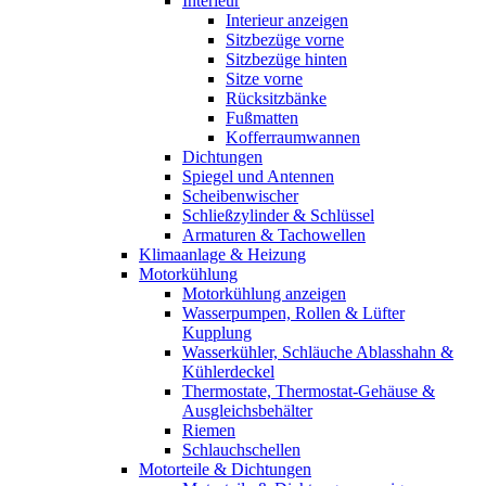
Interieur
Interieur anzeigen
Sitzbezüge vorne
Sitzbezüge hinten
Sitze vorne
Rücksitzbänke
Fußmatten
Kofferraumwannen
Dichtungen
Spiegel und Antennen
Scheibenwischer
Schließzylinder & Schlüssel
Armaturen & Tachowellen
Klimaanlage & Heizung
Motorkühlung
Motorkühlung anzeigen
Wasserpumpen, Rollen & Lüfter
Kupplung
Wasserkühler, Schläuche Ablasshahn &
Kühlerdeckel
Thermostate, Thermostat-Gehäuse &
Ausgleichsbehälter
Riemen
Schlauchschellen
Motorteile & Dichtungen