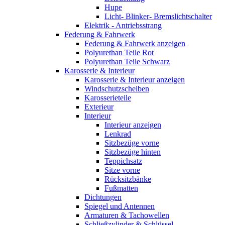
Hupe
Licht- Blinker- Bremslichtschalter
Elektrik - Antriebsstrang
Federung & Fahrwerk
Federung & Fahrwerk anzeigen
Polyurethan Teile Rot
Polyurethan Teile Schwarz
Karosserie & Interieur
Karosserie & Interieur anzeigen
Windschutzscheiben
Karosserieteile
Exterieur
Interieur
Interieur anzeigen
Lenkrad
Sitzbezüge vorne
Sitzbezüge hinten
Teppichsatz
Sitze vorne
Rücksitzbänke
Fußmatten
Dichtungen
Spiegel und Antennen
Armaturen & Tachowellen
Schließzylinder & Schlüssel